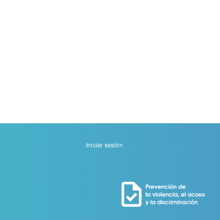
Menu
Iniciar sesión
de
cuenta
de
usuario