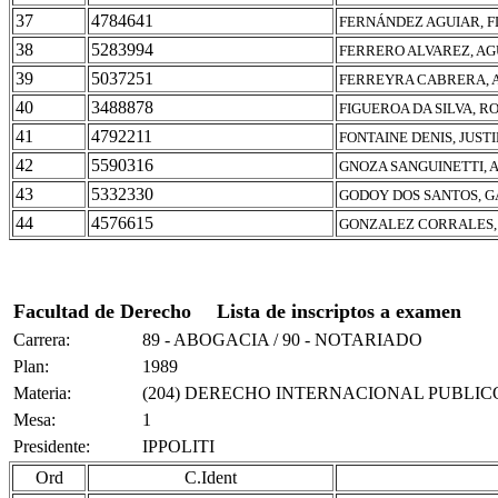
37
4784641
FERNÁNDEZ AGUIAR, 
38
5283994
FERRERO ALVAREZ, AG
39
5037251
FERREYRA CABRERA, 
40
3488878
FIGUEROA DA SILVA, 
41
4792211
FONTAINE DENIS, JUST
42
5590316
GNOZA SANGUINETTI, 
43
5332330
GODOY DOS SANTOS, 
44
4576615
GONZALEZ CORRALES,
Facultad de Derecho
Lista de inscriptos a examen
Carrera:
89 - ABOGACIA / 90 - NOTARIADO
Plan:
1989
Materia:
(204) DERECHO INTERNACIONAL PUBLIC
Mesa:
1
Presidente:
IPPOLITI
Ord
C.Ident