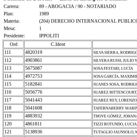
Carrera:
89 - ABOGACIA / 90 - NOTARIADO
Plan:
1989
Materia:
(204) DERECHO INTERNACIONAL PUBLIC
Mesa:
1
Presidente:
IPPOLITI
Ord
C.Ident
111
4820319
SILVA SIERRA, RODRIG
112
4903861
SILVERA RUSSI, JULIO 
113
5675087
SOSA FESTARI, LUCÍA
114
4972753
SOSA GARCÍA, MAXIMI
115
5182841
SUANES SOSA, RODRIG
116
5056776
SUAREZ BITTENCOURT,
117
5041443
SUAREZ REY, LORENZO
118
5041608
TAFERNABERRY MARIN
119
4883932
THOVE GÓMEZ, JOHAN
120
4861811
TIZZI ROTUNDO, LUCI
121
5138936
TUTAGLIO JAUNSOLO, 