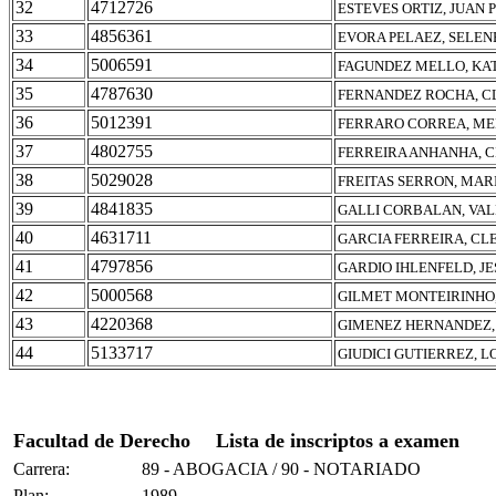
32
4712726
ESTEVES ORTIZ, JUAN 
33
4856361
EVORA PELAEZ, SELEN
34
5006591
FAGUNDEZ MELLO, KA
35
4787630
FERNANDEZ ROCHA, CL
36
5012391
FERRARO CORREA, ME
37
4802755
FERREIRA ANHANHA, C
38
5029028
FREITAS SERRON, MAR
39
4841835
GALLI CORBALAN, VAL
40
4631711
GARCIA FERREIRA, CLE
41
4797856
GARDIO IHLENFELD, JE
42
5000568
GILMET MONTEIRINHO,
43
4220368
GIMENEZ HERNANDEZ,
44
5133717
GIUDICI GUTIERREZ, 
Facultad de Derecho
Lista de inscriptos a examen
Carrera:
89 - ABOGACIA / 90 - NOTARIADO
Plan:
1989