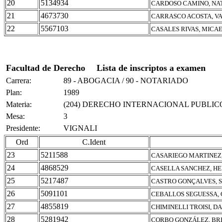
20
5134934
CARDOSO CAMINO, NA
21
4673730
CARRASCO ACOSTA, V
22
5567103
CASALES RIVAS, MICA
Facultad de Derecho
Lista de inscriptos a examen
Carrera:
89 - ABOGACIA / 90 - NOTARIADO
Plan:
1989
Materia:
(204) DERECHO INTERNACIONAL PUBLIC
Mesa:
3
Presidente:
VIGNALI
Ord
C.Ident
23
5211588
CASARIEGO MARTINEZ,
24
4868529
CASELLA SANCHEZ, H
25
5217487
CASTRO GONÇALVES, 
26
5091101
CEBALLOS SEGUESSA,
27
4855819
CHIMINELLI TROISI, D
28
5281942
CORBO GONZÁLEZ, BR