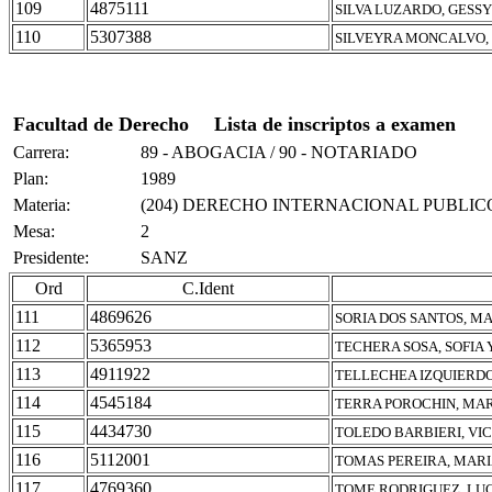
109
4875111
SILVA LUZARDO, GESS
110
5307388
SILVEYRA MONCALVO,
Facultad de Derecho
Lista de inscriptos a examen
Carrera:
89 - ABOGACIA / 90 - NOTARIADO
Plan:
1989
Materia:
(204) DERECHO INTERNACIONAL PUBLIC
Mesa:
2
Presidente:
SANZ
Ord
C.Ident
111
4869626
SORIA DOS SANTOS, M
112
5365953
TECHERA SOSA, SOFIA
113
4911922
TELLECHEA IZQUIERDO
114
4545184
TERRA POROCHIN, MAR
115
4434730
TOLEDO BARBIERI, VI
116
5112001
TOMAS PEREIRA, MARI
117
4769360
TOME RODRIGUEZ, LU