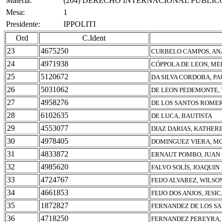
Materia:
(204) DERECHO INTERNACIONAL PUBLIC
Mesa:
1
Presidente:
IPPOLITI
Ord
C.Ident
23
4675250
CURBELO CAMPOS, AN
24
4971938
CÓPPOLA DE LEON, ME
25
5120672
DA SILVA CORDOBA, PA
26
5031062
DE LEON PEDEMONTE, 
27
4958276
DE LOS SANTOS ROMER
28
6102635
DE LUCA, BAUTISTA
29
4553077
DIAZ DARIAS, KATHER
30
4978405
DOMINGUEZ VIERA, M
31
4833872
ERNAUT POMBO, JUAN
32
4985620
FALVO SOLÍS, JOAQUIN
33
4724767
FEIJO ALVAREZ, WILSO
34
4661853
FEIJO DOS ANJOS, JES
35
1872827
FERNANDEZ DE LOS S
36
4718250
FERNANDEZ PEREYRA, 