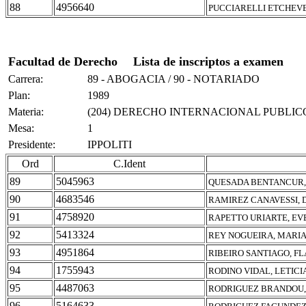
88
4956640
PUCCIARELLI ETCHEVE
Facultad de Derecho
Lista de inscriptos a examen
Carrera:
89 - ABOGACIA / 90 - NOTARIADO
Plan:
1989
Materia:
(204) DERECHO INTERNACIONAL PUBLIC
Mesa:
1
Presidente:
IPPOLITI
Ord
C.Ident
89
5045963
QUESADA BENTANCUR,
90
4683546
RAMIREZ CANAVESSI, 
91
4758920
RAPETTO URIARTE, EV
92
5413324
REY NOGUEIRA, MARIA
93
4951864
RIBEIRO SANTIAGO, FL
94
1755943
RODINO VIDAL, LETICI
95
4487063
RODRIGUEZ BRANDOU
96
5164633