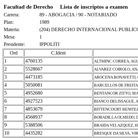
Facultad de Derecho
Lista de inscriptos a examen
Carrera:
89 - ABOGACIA / 90 - NOTARIADO
Plan:
1989
Materia:
(204) DERECHO INTERNACIONAL PUBLIC
Mesa:
1
Presidente:
IPPOLITI
Ord
C.Ident
1
4760135
ALTMINC CORREA, AG
2
5528667
ALVAREZ COIROLO, AN
3
4473185
AROCENA BONAVETTI,
4
5050081
BARCELLOS DE FREITA
5
4952680
BENTANCOR ZITTO, M
6
4927523
BIANCO DELISSAGUE, 
7
4853679
BITTENCOURT BENITE
8
4568937
BOBADILLA OLMEDO, 
9
5388506
BRAIDA VELAZQUEZ, 
10
4435282
BRESQUE DA SILVA, VI