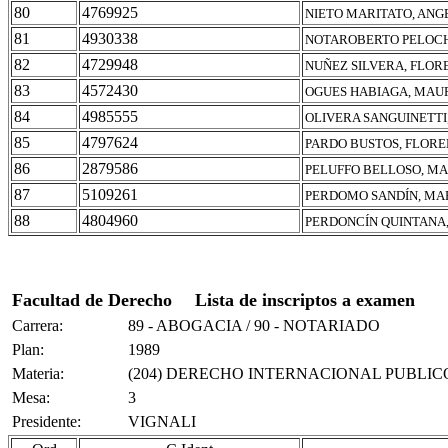
80
4769925
NIETO MARITATO, ANG
81
4930338
NOTAROBERTO PELOCH
82
4729948
NUÑEZ SILVERA, FLOR
83
4572430
OGUES HABIAGA, MAU
84
4985555
OLIVERA SANGUINETTI
85
4797624
PARDO BUSTOS, FLORE
86
2879586
PELUFFO BELLOSO, M
87
5109261
PERDOMO SANDÍN, MA
88
4804960
PERDONCÍN QUINTANA
Facultad de Derecho
Lista de inscriptos a examen
Carrera:
89 - ABOGACIA / 90 - NOTARIADO
Plan:
1989
Materia:
(204) DERECHO INTERNACIONAL PUBLIC
Mesa:
3
Presidente:
VIGNALI