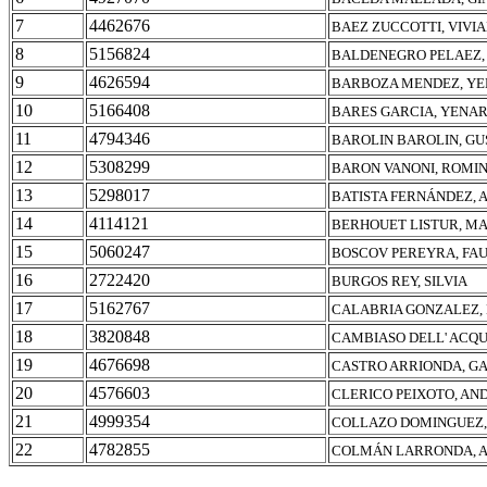
7
4462676
BAEZ ZUCCOTTI, VIVI
8
5156824
BALDENEGRO PELAEZ,
9
4626594
BARBOZA MENDEZ, YE
10
5166408
BARES GARCIA, YENA
11
4794346
BAROLIN BAROLIN, GU
12
5308299
BARON VANONI, ROMI
13
5298017
BATISTA FERNÁNDEZ, 
14
4114121
BERHOUET LISTUR, MA
15
5060247
BOSCOV PEREYRA, FA
16
2722420
BURGOS REY, SILVIA
17
5162767
CALABRIA GONZALEZ,
18
3820848
CAMBIASO DELL' ACQU
19
4676698
CASTRO ARRIONDA, G
20
4576603
CLERICO PEIXOTO, AN
21
4999354
COLLAZO DOMINGUEZ,
22
4782855
COLMÁN LARRONDA, A