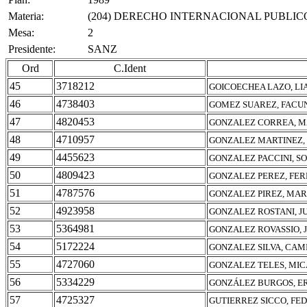
Materia:
(204) DERECHO INTERNACIONAL PUBLIC
Mesa:
2
Presidente:
SANZ
Ord
C.Ident
45
3718212
GOICOECHEA LAZO, LI
46
4738403
GOMEZ SUAREZ, FACU
47
4820453
GONZALEZ CORREA, M
48
4710957
GONZALEZ MARTINEZ, 
49
4455623
GONZALEZ PACCINI, SO
50
4809423
GONZALEZ PEREZ, FE
51
4787576
GONZALEZ PIREZ, MAR
52
4923958
GONZALEZ ROSTANI, J
53
5364981
GONZALEZ ROVASSIO,
54
5172224
GONZALEZ SILVA, CAM
55
4727060
GONZALEZ TELES, MI
56
5334229
GONZÁLEZ BURGOS, E
57
4725327
GUTIERREZ SICCO, FE