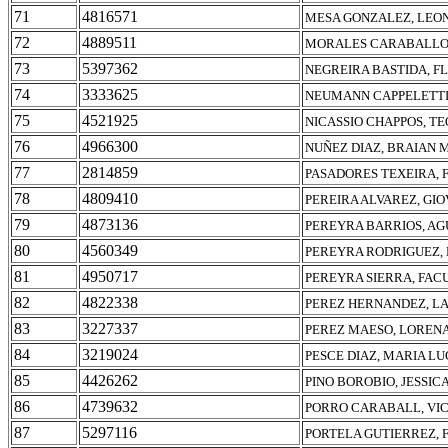
71
4816571
MESA GONZALEZ, LEO
72
4889511
MORALES CARABALLO,
73
5397362
NEGREIRA BASTIDA, F
74
3333625
NEUMANN CAPPELETTI
75
4521925
NICASSIO CHAPPOS, T
76
4966300
NUÑEZ DIAZ, BRAIAN 
77
2814859
PASADORES TEXEIRA, 
78
4809410
PEREIRA ALVAREZ, GI
79
4873136
PEREYRA BARRIOS, AG
80
4560349
PEREYRA RODRIGUEZ,
81
4950717
PEREYRA SIERRA, FAC
82
4822338
PEREZ HERNANDEZ, L
83
3227337
PEREZ MAESO, LOREN
84
3219024
PESCE DIAZ, MARIA L
85
4426262
PINO BOROBIO, JESSIC
86
4739632
PORRO CARABALL, VI
87
5297116
PORTELA GUTIERREZ,