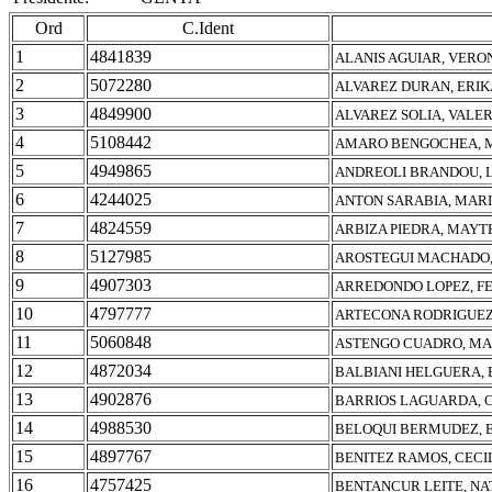
Ord
C.Ident
1
4841839
ALANIS AGUIAR, VERO
2
5072280
ALVAREZ DURAN, ERIK
3
4849900
ALVAREZ SOLIA, VALER
4
5108442
AMARO BENGOCHEA, 
5
4949865
ANDREOLI BRANDOU, L
6
4244025
ANTON SARABIA, MAR
7
4824559
ARBIZA PIEDRA, MAYT
8
5127985
AROSTEGUI MACHADO,
9
4907303
ARREDONDO LOPEZ, F
10
4797777
ARTECONA RODRIGUEZ
11
5060848
ASTENGO CUADRO, MA
12
4872034
BALBIANI HELGUERA,
13
4902876
BARRIOS LAGUARDA, 
14
4988530
BELOQUI BERMUDEZ, 
15
4897767
BENITEZ RAMOS, CECI
16
4757425
BENTANCUR LEITE, NA