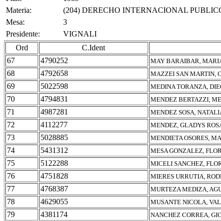
Materia:
(204) DERECHO INTERNACIONAL PUBLIC
Mesa:
3
Presidente:
VIGNALI
Ord
C.Ident
67
4790252
MAY BARAIBAR, MARIA
68
4792658
MAZZEI SAN MARTIN, 
69
5022598
MEDINA TORANZA, DI
70
4794831
MENDEZ BERTAZZI, M
71
4987281
MENDEZ SOSA, NATALI
72
4112277
MENDEZ, GLADYS ROS
73
5028885
MENDIETA OSORES, M
74
5431312
MESA GONZALEZ, FLO
75
5122288
MICELI SANCHEZ, FLO
76
4751828
MIERES URRUTIA, ROD
77
4768387
MURTEZA MEDIZA, AG
78
4629055
MUSANTE NICOLA, VA
79
4381174
NANCHEZ CORREA, GI