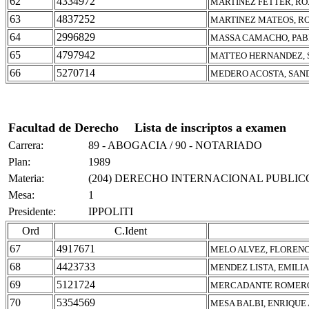
62
4334972
MARTINEZ FETTER, R
63
4837252
MARTINEZ MATEOS, R
64
2996829
MASSA CAMACHO, PA
65
4797942
MATTEO HERNANDEZ, 
66
5270714
MEDERO ACOSTA, SAN
Facultad de Derecho
Lista de inscriptos a examen
Carrera:
89 - ABOGACIA / 90 - NOTARIADO
Plan:
1989
Materia:
(204) DERECHO INTERNACIONAL PUBLIC
Mesa:
1
Presidente:
IPPOLITI
Ord
C.Ident
67
4917671
MELO ALVEZ, FLORENC
68
4423733
MENDEZ LISTA, EMILIA
69
5121724
MERCADANTE ROMERO
70
5354569
MESA BALBI, ENRIQUE