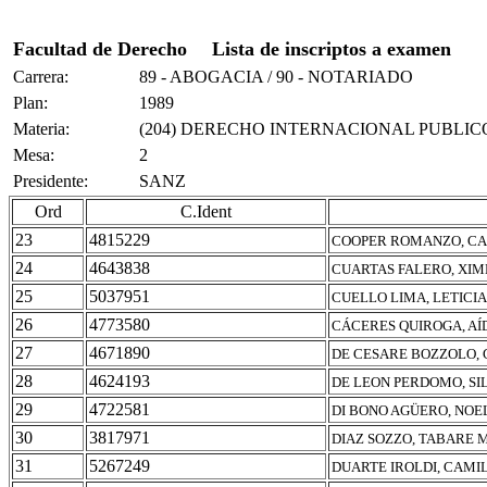
Facultad de Derecho
Lista de inscriptos a examen
Carrera:
89 - ABOGACIA / 90 - NOTARIADO
Plan:
1989
Materia:
(204) DERECHO INTERNACIONAL PUBLIC
Mesa:
2
Presidente:
SANZ
Ord
C.Ident
23
4815229
COOPER ROMANZO, C
24
4643838
CUARTAS FALERO, XI
25
5037951
CUELLO LIMA, LETICI
26
4773580
CÁCERES QUIROGA, AÍ
27
4671890
DE CESARE BOZZOLO,
28
4624193
DE LEON PERDOMO, SIL
29
4722581
DI BONO AGÜERO, NOE
30
3817971
DIAZ SOZZO, TABARE 
31
5267249
DUARTE IROLDI, CAMI