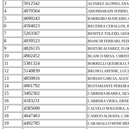
3
5012542
ALVAREZ ALONSO, ANA
4
4970564
AMONDARAIN SONINO,
5
4690243
BARREIRO MANCEBO, 
6
4594023
BECERRA CEBALLOS, 
7
5263567
BENITEZ TOLEDO, GEO
8
4939523
BIANCHI FERRARI, FE
9
4826135
BIATURI ALVAREZ, FL
10
4902452
BLANCO MESA, CHRIST
11
5381324
BORRELLI QUEIROLO,
12
5140839
BRUNO LAPENNE, LUC
13
4850816
BURIAN GARCIA, AGUS
14
4901792
BUSTAMANTE PEREIRA,
15
3402302
CABRERA IBARRA, SIL
16
4183231
CABRERA VIERA, ERN
17
4585690
CALVELO NOGUEIRA, 
18
4647463
CAMEJO ALMADA, CAR
19
4492785
CARABALLO MONCHER,