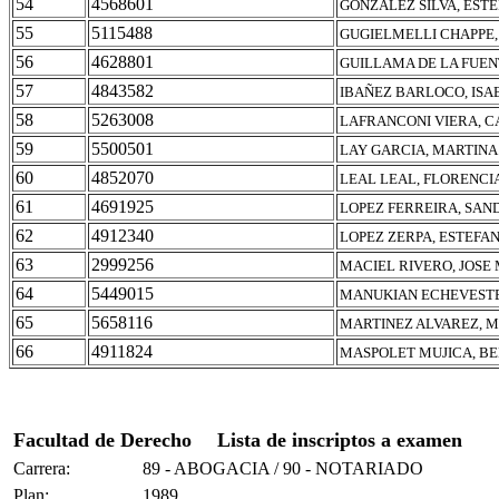
54
4568601
GONZALEZ SILVA, ESTE
55
5115488
GUGIELMELLI CHAPPE,
56
4628801
GUILLAMA DE LA FUEN
57
4843582
IBAÑEZ BARLOCO, ISA
58
5263008
LAFRANCONI VIERA, 
59
5500501
LAY GARCIA, MARTINA
60
4852070
LEAL LEAL, FLORENCI
61
4691925
LOPEZ FERREIRA, SAN
62
4912340
LOPEZ ZERPA, ESTEFAN
63
2999256
MACIEL RIVERO, JOSE
64
5449015
MANUKIAN ECHEVESTE
65
5658116
MARTINEZ ALVAREZ, 
66
4911824
MASPOLET MUJICA, B
Facultad de Derecho
Lista de inscriptos a examen
Carrera:
89 - ABOGACIA / 90 - NOTARIADO
Plan:
1989