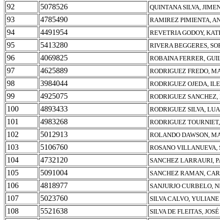
92
5078526
QUINTANA SILVA, JIME
93
4785490
RAMIREZ PIMIENTA, A
94
4491954
REVETRIA GODOY, KAT
95
5413280
RIVERA BEGGERES, SO
96
4069825
ROBAINA FERRER, GU
97
4625889
RODRIGUEZ FREDO, MA
98
3984044
RODRIGUEZ OJEDA, IL
99
4925075
RODRIGUEZ SANCHEZ, 
100
4893433
RODRIGUEZ SILVA, LU
101
4983268
RODRIGUEZ TOURNIET,
102
5012913
ROLANDO DAWSON, MA
103
5106760
ROSANO VILLANUEVA, 
104
4732120
SANCHEZ LARRAURI, 
105
5091004
SANCHEZ RAMAN, CAR
106
4818977
SANJURJO CURBELO, N
107
5023760
SILVA CALVO, YULIANE
108
5521638
SILVA DE FLEITAS, JOS