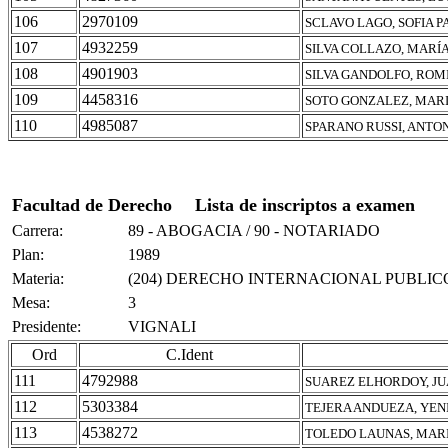
106
2970109
SCLAVO LAGO, SOFIA P
107
4932259
SILVA COLLAZO, MARÍ
108
4901903
SILVA GANDOLFO, ROM
109
4458316
SOTO GONZALEZ, MARI
110
4985087
SPARANO RUSSI, ANTO
Facultad de Derecho
Lista de inscriptos a examen
Carrera:
89 - ABOGACIA / 90 - NOTARIADO
Plan:
1989
Materia:
(204) DERECHO INTERNACIONAL PUBLIC
Mesa:
3
Presidente:
VIGNALI
Ord
C.Ident
111
4792988
SUAREZ ELHORDOY, JU
112
5303384
TEJERA ANDUEZA, YEN
113
4538272
TOLEDO LAUNAS, MAR