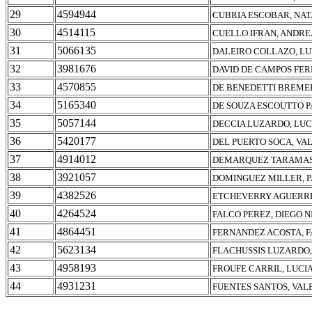
29
4594944
CUBRIA ESCOBAR, NAT
30
4514115
CUELLO IFRAN, ANDRE
31
5066135
DALEIRO COLLAZO, L
32
3981676
DAVID DE CAMPOS FER
33
4570855
DE BENEDETTI BREME
34
5165340
DE SOUZA ESCOUTTO 
35
5057144
DECCIA LUZARDO, LU
36
5420177
DEL PUERTO SOCA, VA
37
4914012
DEMARQUEZ TARAMAS
38
3921057
DOMINGUEZ MILLER, 
39
4382526
ETCHEVERRY AGUERRE
40
4264524
FALCO PEREZ, DIEGO 
41
4864451
FERNANDEZ ACOSTA, 
42
5623134
FLACHUSSIS LUZARDO,
43
4958193
FROUFE CARRIL, LUCI
44
4931231
FUENTES SANTOS, VAL