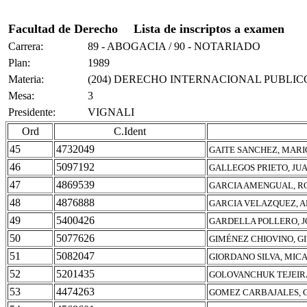
Facultad de Derecho
Lista de inscriptos a examen
Carrera:
89 - ABOGACIA / 90 - NOTARIADO
Plan:
1989
Materia:
(204) DERECHO INTERNACIONAL PUBLIC
Mesa:
3
Presidente:
VIGNALI
Ord
C.Ident
45
4732049
GAITE SANCHEZ, MAR
46
5097192
GALLEGOS PRIETO, JU
47
4869539
GARCIA AMENGUAL, R
48
4876888
GARCIA VELAZQUEZ, 
49
5400426
GARDELLA POLLERO, J
50
5077626
GIMÉNEZ CHIOVINO, G
51
5082047
GIORDANO SILVA, MIC
52
5201435
GOLOVANCHUK TEJEIR
53
4474263
GOMEZ CARBAJALES, 