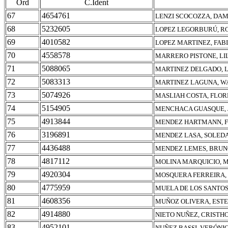
Ord
C.Ident
67
4654761
LENZI SCOCOZZA, DA
68
5232605
LOPEZ LEGORBURÚ, 
69
4010582
LOPEZ MARTINEZ, FAB
70
4558578
MARRERO PISTONE, LI
71
5088065
MARTINEZ DELGADO, 
72
5083313
MARTINEZ LAGUNA, W
73
5074926
MASLIAH COSTA, FLOR
74
5154905
MENCHACA GUASQUE, 
75
4913844
MENDEZ HARTMANN, F
76
3196891
MENDEZ LASA, SOLED
77
4436488
MENDEZ LEMES, BRU
78
4817112
MOLINA MARQUICIO, 
79
4920304
MOSQUERA FERREIRA,
80
4775959
MUELA DE LOS SANTOS
81
4608356
MUÑOZ OLIVERA, ESTE
82
4914880
NIETO NUÑEZ, CRISTH
83
4952101
NUÑEZ BASSI, VERÓNI