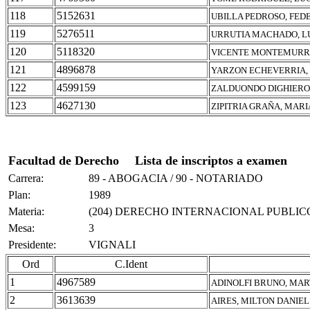
118
5152631
UBILLA PEDROSO, FED
119
5276511
URRUTIA MACHADO, L
120
5118320
VICENTE MONTEMURRO
121
4896878
YARZON ECHEVERRIA,
122
4599159
ZALDUONDO DIGHIERO
123
4627130
ZIPITRIA GRAÑA, MAR
Facultad de Derecho
Lista de inscriptos a examen
Carrera:
89 - ABOGACIA / 90 - NOTARIADO
Plan:
1989
Materia:
(204) DERECHO INTERNACIONAL PUBLIC
Mesa:
3
Presidente:
VIGNALI
Ord
C.Ident
1
4967589
ADINOLFI BRUNO, MAR
2
3613639
AIRES, MILTON DANIEL