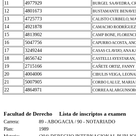
11
4977929
BURGEL SAAVEDRA, C
12
4801673
BUSTAMANTE BENAVEN
13
4725773
CALISTO CURBELO, M
14
4921878
CAMACHO RODRÍGUEZ,
15
4813902
CAMP BONE, FLORENC
16
5047756
CAPURRO ACOSTA, AN
17
3249244
CASAS CLAVIJO, ANA K
18
4656742
CASTELLI AYESTARAN
19
2715166
CAÑETE ORTIZ, FANNY
20
4004006
CIBULIS VEIGA, LEON
21
5007905
CORBO LALUZ, MARIA
22
4864971
CORREA ALARGUNSORO
Facultad de Derecho
Lista de inscriptos a examen
Carrera:
89 - ABOGACIA / 90 - NOTARIADO
Plan:
1989