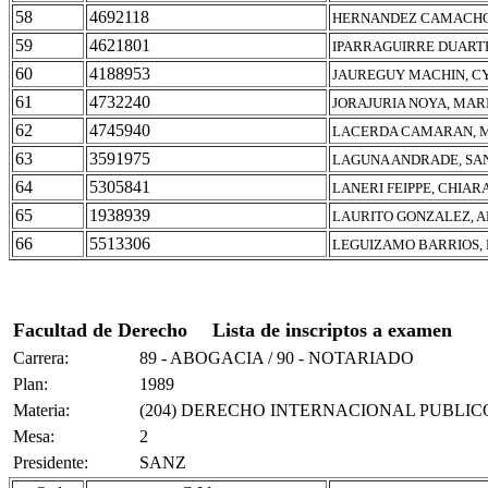
58
4692118
HERNANDEZ CAMACHO
59
4621801
IPARRAGUIRRE DUART
60
4188953
JAUREGUY MACHIN, C
61
4732240
JORAJURIA NOYA, MAR
62
4745940
LACERDA CAMARAN, M
63
3591975
LAGUNA ANDRADE, SA
64
5305841
LANERI FEIPPE, CHIAR
65
1938939
LAURITO GONZALEZ, 
66
5513306
LEGUIZAMO BARRIOS,
Facultad de Derecho
Lista de inscriptos a examen
Carrera:
89 - ABOGACIA / 90 - NOTARIADO
Plan:
1989
Materia:
(204) DERECHO INTERNACIONAL PUBLIC
Mesa:
2
Presidente:
SANZ