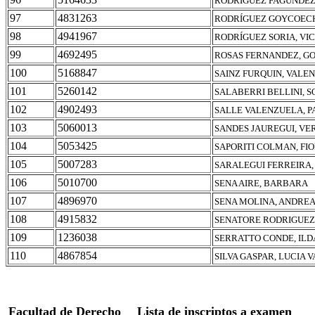
RODRIGUEZ FAGUNDEZ
97
4831263
RODRÍGUEZ GOYCOECH
98
4941967
RODRÍGUEZ SORIA, VI
99
4692495
ROSAS FERNANDEZ, G
100
5168847
SAINZ FURQUIN, VALE
101
5260142
SALABERRI BELLINI, S
102
4902493
SALLE VALENZUELA, 
103
5060013
SANDES JAUREGUI, VE
104
5053425
SAPORITI COLMAN, FI
105
5007283
SARALEGUI FERREIRA
106
5010700
SENA AIRE, BARBARA
107
4896970
SENA MOLINA, ANDRE
108
4915832
SENATORE RODRIGUEZ
109
1236038
SERRATTO CONDE, ILD
110
4867854
SILVA GASPAR, LUCIA 
Facultad de Derecho
Lista de inscriptos a examen