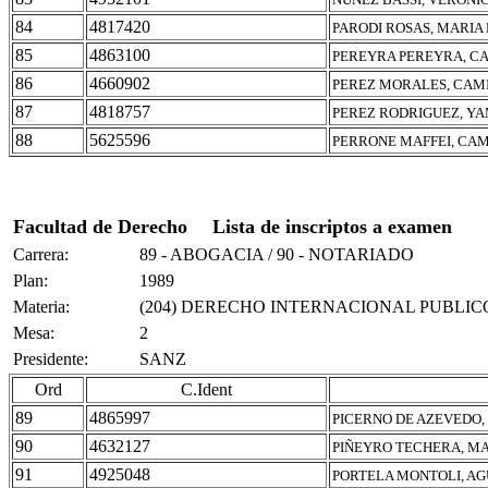
84
4817420
PARODI ROSAS, MARIA
85
4863100
PEREYRA PEREYRA, C
86
4660902
PEREZ MORALES, CAM
87
4818757
PEREZ RODRIGUEZ, Y
88
5625596
PERRONE MAFFEI, CA
Facultad de Derecho
Lista de inscriptos a examen
Carrera:
89 - ABOGACIA / 90 - NOTARIADO
Plan:
1989
Materia:
(204) DERECHO INTERNACIONAL PUBLIC
Mesa:
2
Presidente:
SANZ
Ord
C.Ident
89
4865997
PICERNO DE AZEVEDO
90
4632127
PIÑEYRO TECHERA, M
91
4925048
PORTELA MONTOLI, AG