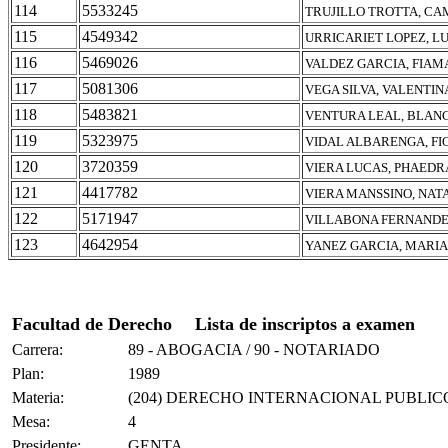
114
5533245
TRUJILLO TROTTA, CA
115
4549342
URRICARIET LOPEZ, L
116
5469026
VALDEZ GARCIA, FIAM
117
5081306
VEGA SILVA, VALENTIN
118
5483821
VENTURA LEAL, BLAN
119
5323975
VIDAL ALBARENGA, FI
120
3720359
VIERA LUCAS, PHAED
121
4417782
VIERA MANSSINO, NAT
122
5171947
VILLABONA FERNANDE
123
4642954
YANEZ GARCIA, MARIA
Facultad de Derecho
Lista de inscriptos a examen
Carrera:
89 - ABOGACIA / 90 - NOTARIADO
Plan:
1989
Materia:
(204) DERECHO INTERNACIONAL PUBLIC
Mesa:
4
Presidente:
GENTA