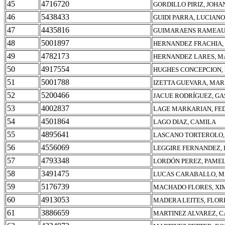
45
4716720
GORDILLO PIRIZ, JOH
46
5438433
GUIDI PARRA, LUCIAN
47
4435816
GUIMARAENS RAMEAU,
48
5001897
HERNANDEZ FRACHIA,
49
4782173
HERNANDEZ LARES, M
50
4917554
HUGHES CONCEPCION, 
51
5001788
IZETTA GUEVARA, MARÍ
52
5200466
JACUE RODRÍGUEZ, GA
53
4002837
LAGE MARKARIAN, FED
54
4501864
LAGO DIAZ, CAMILA
55
4895641
LASCANO TORTEROLO, 
56
4556069
LEGGIRE FERNANDEZ, 
57
4793348
LORDÓN PEREZ, PAME
58
3491475
LUCAS CARABALLO, M
59
5176739
MACHADO FLORES, XI
60
4913053
MADERA LEITES, FLOR
61
3886659
MARTINEZ ALVAREZ, C