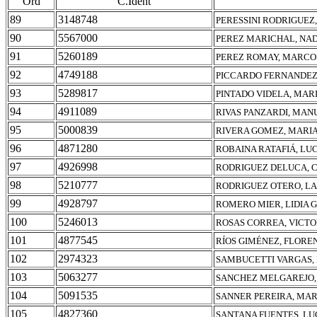
Ord
C.Ident
89
3148748
PERESSINI RODRIGUEZ
90
5567000
PEREZ MARICHAL, NAD
91
5260189
PEREZ ROMAY, MARCO
92
4749188
PICCARDO FERNANDEZ
93
5289817
PINTADO VIDELA, MAR
94
4911089
RIVAS PANZARDI, MAN
95
5000839
RIVERA GOMEZ, MARIA
96
4871280
ROBAINA RATAFIÁ, LU
97
4926998
RODRIGUEZ DELUCA, 
98
5210777
RODRIGUEZ OTERO, L
99
4928797
ROMERO MIER, LIDIA 
100
5246013
ROSAS CORREA, VICT
101
4877545
RÍOS GIMÉNEZ, FLORE
102
2974323
SAMBUCETTI VARGAS,
103
5063277
SANCHEZ MELGAREJO, 
104
5091535
SANNER PEREIRA, MAR
105
4827360
SANTANA FUENTES, LU