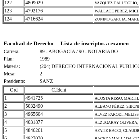
122
4809029
VAZQUEZ DALL'OGLIO
123
4792176
WALLACE PEREZ, MICH
124
4716624
ZUNINO GARCIA, MARI
Facultad de Derecho
Lista de inscriptos a examen
Carrera:
89 - ABOGACIA / 90 - NOTARIADO
Plan:
1989
Materia:
(204) DERECHO INTERNACIONAL PUBLIC
Mesa:
2
Presidente:
SANZ
Ord
C.Ident
1
4941725
ACOSTA RISSO, MARTH
2
5032490
ALBANO PÉREZ, SIBON
3
4965604
ALVEZ PARODI, MELIS
4
4031877
ALZUGARAY OLIVERA,
5
4846261
APATIE BACCI, CLAUD
6
4927070
BACEDA MALLADA, GI