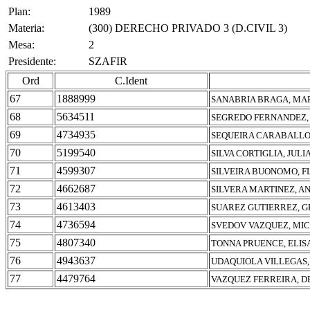
Plan:
1989
Materia:
(300) DERECHO PRIVADO 3 (D.CIVIL 3)
Mesa:
2
Presidente:
SZAFIR
Ord
C.Ident
67
1888999
SANABRIA BRAGA, MA
68
5634511
SEGREDO FERNANDEZ, 
69
4734935
SEQUEIRA CARABALLO
70
5199540
SILVA CORTIGLIA, JUL
71
4599307
SILVEIRA BUONOMO, F
72
4662687
SILVERA MARTINEZ, A
73
4613403
SUAREZ GUTIERREZ, 
74
4736594
SVEDOV VAZQUEZ, MI
75
4807340
TONNA PRUENCE, ELIS
76
4943637
UDAQUIOLA VILLEGAS,
77
4479764
VAZQUEZ FERREIRA, 