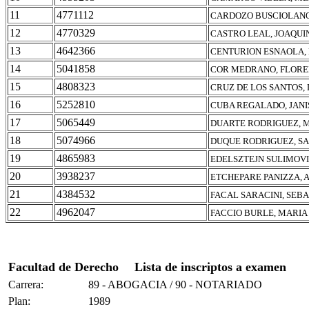
11
4771112
CARDOZO BUSCIOLANO
12
4770329
CASTRO LEAL, JOAQUI
13
4642366
CENTURION ESNAOLA,
14
5041858
COR MEDRANO, FLORE
15
4808323
CRUZ DE LOS SANTOS,
16
5252810
CUBA REGALADO, JANI
17
5065449
DUARTE RODRIGUEZ, M
18
5074966
DUQUE RODRIGUEZ, S
19
4865983
EDELSZTEJN SULIMOVI
20
3938237
ETCHEPARE PANIZZA, 
21
4384532
FACAL SARACINI, SEB
22
4962047
FACCIO BURLE, MARIA
Facultad de Derecho
Lista de inscriptos a examen
Carrera:
89 - ABOGACIA / 90 - NOTARIADO
Plan:
1989