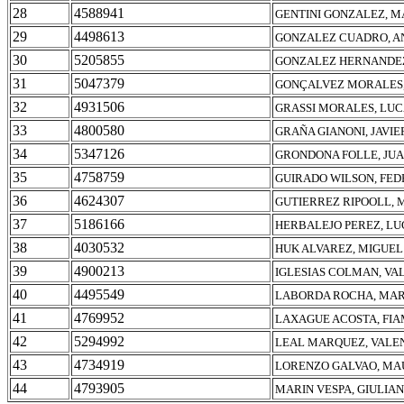
28
4588941
GENTINI GONZALEZ, M
29
4498613
GONZALEZ CUADRO, A
30
5205855
GONZALEZ HERNANDEZ
31
5047379
GONÇALVEZ MORALES,
32
4931506
GRASSI MORALES, LUC
33
4800580
GRAÑA GIANONI, JAVIE
34
5347126
GRONDONA FOLLE, JUA
35
4758759
GUIRADO WILSON, FED
36
4624307
GUTIERREZ RIPOOLL, 
37
5186166
HERBALEJO PEREZ, LU
38
4030532
HUK ALVAREZ, MIGUEL
39
4900213
IGLESIAS COLMAN, VA
40
4495549
LABORDA ROCHA, MAR
41
4769952
LAXAGUE ACOSTA, FIA
42
5294992
LEAL MARQUEZ, VALE
43
4734919
LORENZO GALVAO, MA
44
4793905
MARIN VESPA, GIULIA