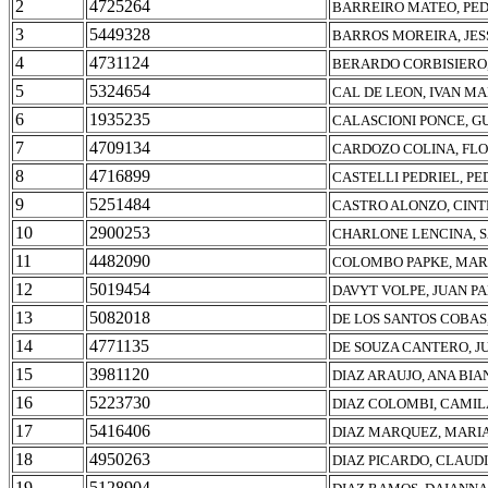
2
4725264
BARREIRO MATEO, PE
3
5449328
BARROS MOREIRA, JES
4
4731124
BERARDO CORBISIERO
5
5324654
CAL DE LEON, IVAN M
6
1935235
CALASCIONI PONCE, G
7
4709134
CARDOZO COLINA, FL
8
4716899
CASTELLI PEDRIEL, P
9
5251484
CASTRO ALONZO, CINT
10
2900253
CHARLONE LENCINA, 
11
4482090
COLOMBO PAPKE, MAR
12
5019454
DAVYT VOLPE, JUAN P
13
5082018
DE LOS SANTOS COBAS
14
4771135
DE SOUZA CANTERO, J
15
3981120
DIAZ ARAUJO, ANA BI
16
5223730
DIAZ COLOMBI, CAMIL
17
5416406
DIAZ MARQUEZ, MARI
18
4950263
DIAZ PICARDO, CLAUD
19
5128904