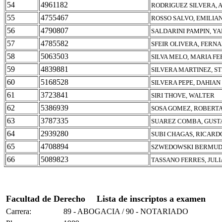
54
4961182
RODRIGUEZ SILVERA, 
55
4755467
ROSSO SALVO, EMILIA
56
4790807
SALDARINI PAMPIN, Y
57
4785582
SFEIR OLIVERA, FERN
58
5063503
SILVA MELO, MARIA F
59
4839881
SILVERA MARTINEZ, S
60
5168528
SILVERA PEPE, DAHIAN
61
3723841
SIRI THOVE, WALTER
62
5386939
SOSA GOMEZ, ROBERTA
63
3787335
SUAREZ COMBA, GUST
64
2939280
SUBI CHAGAS, RICARD
65
4708894
SZWEDOWSKI BERMUDE
66
5089823
TASSANO FERRES, JUL
Facultad de Derecho
Lista de inscriptos a examen
Carrera:
89 - ABOGACIA / 90 - NOTARIADO