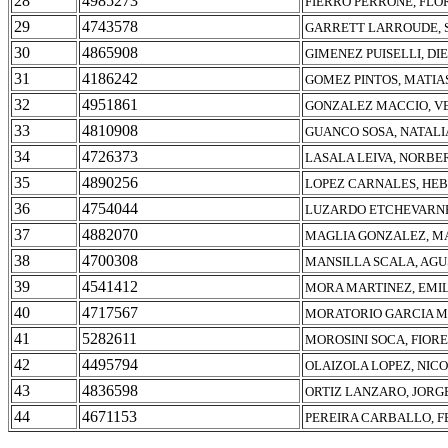
28
4985273
FIERRO PERRONE, FLO
29
4743578
GARRETT LARROUDE, 
30
4865908
GIMENEZ PUISELLI, DI
31
4186242
GOMEZ PINTOS, MATIA
32
4951861
GONZALEZ MACCIO, V
33
4810908
GUANCO SOSA, NATALI
34
4726373
LASALA LEIVA, NORBE
35
4890256
LOPEZ CARNALES, HE
36
4754044
LUZARDO ETCHEVARNE
37
4882070
MAGLIA GONZALEZ, M
38
4700308
MANSILLA SCALA, AGU
39
4541412
MORA MARTINEZ, EMI
40
4717567
MORATORIO GARCIA MO
41
5282611
MOROSINI SOCA, FIOR
42
4495794
OLAIZOLA LOPEZ, NIC
43
4836598
ORTIZ LANZARO, JOR
44
4671153
PEREIRA CARBALLO, 