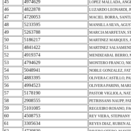
45
4974629
LOPEZ MALLADA, AN
46
4822878
LUZARDO LEONARDI, J
47
4720053
MACIEL BORRA, SANTI
48
5233595
MANSILLA SILVA, AGUS
49
5263788
MARCIA MARFETAN, S
50
5186217
MARTINEZ MARQUES, J
51
4841422
MARTINEZ SALSAMEND
52
4919374
MENDIZABAL BERRO, 
53
4794629
MONTERO FRANCO, NI
54
5048941
NOBLE GONZALEZ, FAT
55
4883395
OLIVERA CASTILLO, P
56
4994523
OLIVERA PARINS, MAR
57
5178190
PASTOR VIGLIOLA, NAT
58
2908555
PETRISSANS NAUPP, P
59
5101085
REGUEIRO ROSANO, F
60
4508753
REY VIERA, STEPHANY
61
3305634
REYES DIAZ, RUBEN AL
62
4720830