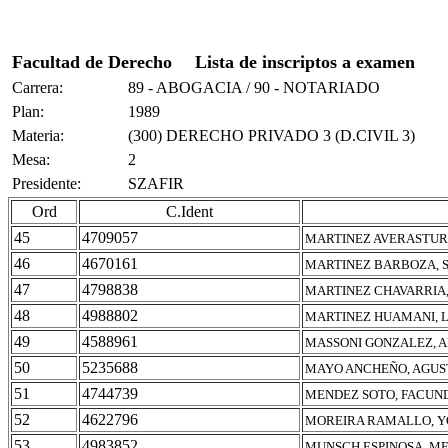
Facultad de Derecho
Lista de inscriptos a examen
Carrera:
89 - ABOGACIA / 90 - NOTARIADO
Plan:
1989
Materia:
(300) DERECHO PRIVADO 3 (D.CIVIL 3)
Mesa:
2
Presidente:
SZAFIR
Ord
C.Ident
45
4709057
MARTINEZ AVERASTURI
46
4670161
MARTINEZ BARBOZA, 
47
4798838
MARTINEZ CHAVARRIA
48
4988802
MARTINEZ HUAMANI, L
49
4588961
MASSONI GONZALEZ, 
50
5235688
MAYO ANCHEÑO, AGUS
51
4744739
MENDEZ SOTO, FACUND
52
4622796
MOREIRA RAMALLO, Y
53
4983852
MUNSCH ESPINOSA, M