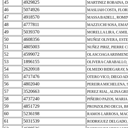
45
4929825
MARTINEZ ROBAINA, D
46
5074926
MASLIAH COSTA, FLOR
47
4918570
MASSA BADELL, ROMI
48
4777811
MAZZUCHI SOSA, EMA
49
5039370
MORELLA LIRA, CAMI
50
4608356
MUÑOZ OLIVERA, ESTE
51
4805003
NUÑEZ PIRIZ, PIERRE 
52
4599072
OLASCOAGA ARISMENDI
53
1896155
OLIVERA CARABALLO,
54
2620918
OLMEDO BIDEGARAY, 
55
4717476
OTERO VICO, DIEGO A
56
4802040
PEREIRA MICHELENA,
57
3520663
PEREZ RIAL, ALINA GR
58
4737240
PIÑEIRO PAZOS, MARI
59
4851729
PRONZOLINO DECIA, 
60
5236198
RAMOS LARROSA, MA
61
5031539
RODRIGUEZ DELGADO, 