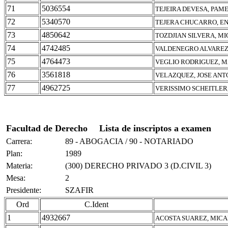
71
5036554
TEJEIRA DEVESA, PAM
72
5340570
TEJERA CHUCARRO, E
73
4850642
TOZDJIAN SILVERA, M
74
4742485
VALDENEGRO ALVAREZ
75
4764473
VEGLIO RODRIGUEZ, M
76
3561818
VELAZQUEZ, JOSE ANT
77
4962725
VERISSIMO SCHEITLER
Facultad de Derecho
Lista de inscriptos a examen
Carrera:
89 - ABOGACIA / 90 - NOTARIADO
Plan:
1989
Materia:
(300) DERECHO PRIVADO 3 (D.CIVIL 3)
Mesa:
2
Presidente:
SZAFIR
Ord
C.Ident
1
4932667
ACOSTA SUAREZ, MICA