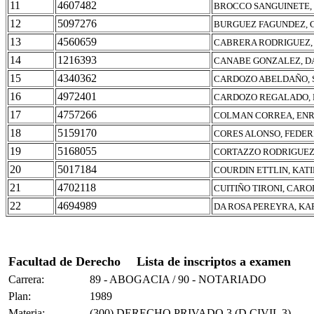
11
4607482
BROCCO SANGUINETE,
12
5097276
BURGUEZ FAGUNDEZ, 
13
4560659
CABRERA RODRIGUEZ,
14
1216393
CANABE GONZALEZ, D
15
4340362
CARDOZO ABELDAÑO, S
16
4972401
CARDOZO REGALADO, 
17
4757266
COLMAN CORREA, ENR
18
5159170
CORES ALONSO, FEDER
19
5168055
CORTAZZO RODRIGUEZ
20
5017184
COURDIN ETTLIN, KATI
21
4702118
CUITIÑO TIRONI, CAR
22
4694989
DA ROSA PEREYRA, KA
Facultad de Derecho
Lista de inscriptos a examen
Carrera:
89 - ABOGACIA / 90 - NOTARIADO
Plan:
1989
Materia:
(300) DERECHO PRIVADO 3 (D.CIVIL 3)