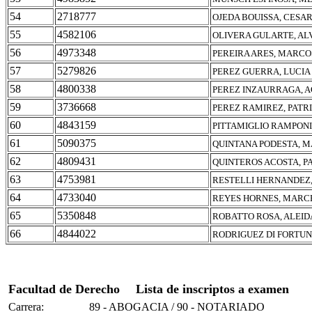
54
2718777
OJEDA BOUISSA, CESA
55
4582106
OLIVERA GULARTE, A
56
4973348
PEREIRA ARES, MARCO
57
5279826
PEREZ GUERRA, LUCIA
58
4800338
PEREZ INZAURRAGA, 
59
3736668
PEREZ RAMIREZ, PATRI
60
4843159
PITTAMIGLIO RAMPONI
61
5090375
QUINTANA PODESTA, 
62
4809431
QUINTEROS ACOSTA, P
63
4753981
RESTELLI HERNANDEZ
64
4733040
REYES HORNES, MARC
65
5350848
ROBATTO ROSA, ALEID
66
4844022
RODRIGUEZ DI FORTUN
Facultad de Derecho
Lista de inscriptos a examen
Carrera:
89 - ABOGACIA / 90 - NOTARIADO