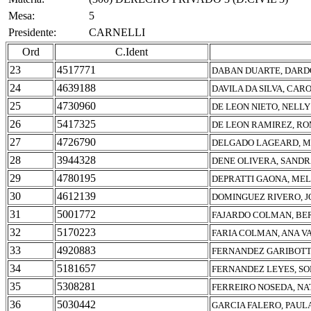
Mesa:
5
Presidente:
CARNELLI
Ord
C.Ident
23
4517771
DABAN DUARTE, DARD
24
4639188
DAVILA DA SILVA, CAR
25
4730960
DE LEON NIETO, NELLY
26
5417325
DE LEON RAMIREZ, RO
27
4726790
DELGADO LAGEARD, M
28
3944328
DENE OLIVERA, SANDR
29
4780195
DEPRATTI GAONA, ME
30
4612139
DOMINGUEZ RIVERO, J
31
5001772
FAJARDO COLMAN, BE
32
5170223
FARIA COLMAN, ANA V
33
4920883
FERNANDEZ GARIBOTT
34
5181657
FERNANDEZ LEYES, SO
35
5308281
FERREIRO NOSEDA, NA
36
5030442
GARCIA FALERO, PAUL