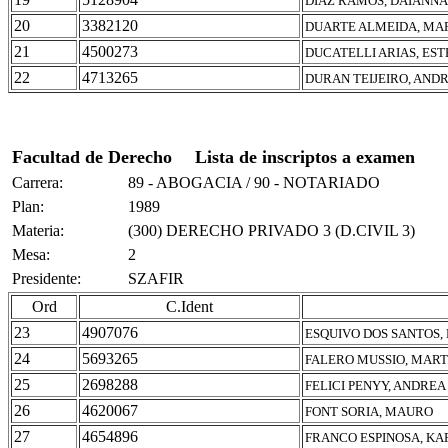
DIAZ RAMOS, DAIANNA
20
3382120
DUARTE ALMEIDA, MAR
21
4500273
DUCATELLI ARIAS, ES
22
4713265
DURAN TEIJEIRO, AND
Facultad de Derecho
Lista de inscriptos a examen
Carrera:
89 - ABOGACIA / 90 - NOTARIADO
Plan:
1989
Materia:
(300) DERECHO PRIVADO 3 (D.CIVIL 3)
Mesa:
2
Presidente:
SZAFIR
Ord
C.Ident
23
4907076
ESQUIVO DOS SANTOS
24
5693265
FALERO MUSSIO, MART
25
2698288
FELICI PENYY, ANDRE
26
4620067
FONT SORIA, MAURO
27
4654896
FRANCO ESPINOSA, KA