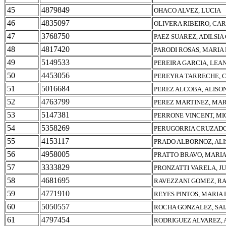
45
4879849
OHACO ALVEZ, LUCIA
46
4835097
OLIVERA RIBEIRO, CA
47
3768750
PAEZ SUAREZ, ADILSIA
48
4817420
PARODI ROSAS, MARIA
49
5149533
PEREIRA GARCIA, LEA
50
4453056
PEREYRA TARRECHE, C
51
5016684
PEREZ ALCOBA, ALISO
52
4763799
PEREZ MARTINEZ, MAR
53
5147381
PERRONE VINCENT, M
54
5358269
PERUGORRIA CRUZADO
55
4153117
PRADO ALBORNOZ, AL
56
4958005
PRATTO BRAVO, MARIA
57
3333829
PRONZATTI VARELA, JU
58
4681695
RAVEZZANI GOMEZ, R
59
4771910
REYES PINTOS, MARIA 
60
5050557
ROCHA GONZALEZ, SA
61
4797454
RODRIGUEZ ALVAREZ,