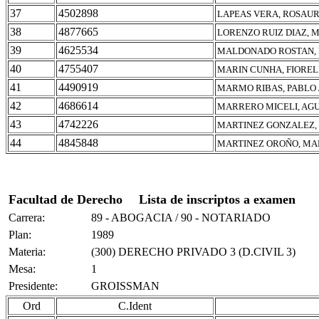
37
4502898
LAPEAS VERA, ROSAU
38
4877665
LORENZO RUIZ DIAZ, 
39
4625534
MALDONADO ROSTAN, 
40
4755407
MARIN CUNHA, FIORE
41
4490919
MARMO RIBAS, PABLO 
42
4686614
MARRERO MICELI, AGU
43
4742226
MARTINEZ GONZALEZ,
44
4845848
MARTINEZ OROÑO, MA
Facultad de Derecho
Lista de inscriptos a examen
Carrera:
89 - ABOGACIA / 90 - NOTARIADO
Plan:
1989
Materia:
(300) DERECHO PRIVADO 3 (D.CIVIL 3)
Mesa:
1
Presidente:
GROISSMAN
Ord
C.Ident