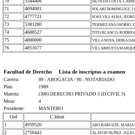
70
5544408
SILVA DA COSTA, CAMI
71
4694001
SOLARI DOMINGUEZ, L
72
4777721
SOSA VILLALBA, JEOR
73
5381280
TERMEZANA OSORIO, S
74
4688527
TITO BLANCO, RODRIG
75
4800000
VILLA NOVA, ERIKA D
76
4851677
VILLARRUETA MARQUE
Facultad de Derecho
Lista de inscriptos a examen
Carrera:
89 - ABOGACIA / 90 - NOTARIADO
Plan:
1989
Materia:
(300) DERECHO PRIVADO 3 (D.CIVIL 3)
Mesa:
4
Presidente:
MANTERO
Ord
C.Ident
1
4959520
ABO BARUZZE, MARIA 
2
2756443
ALAYON NUÑEZ, JULIO