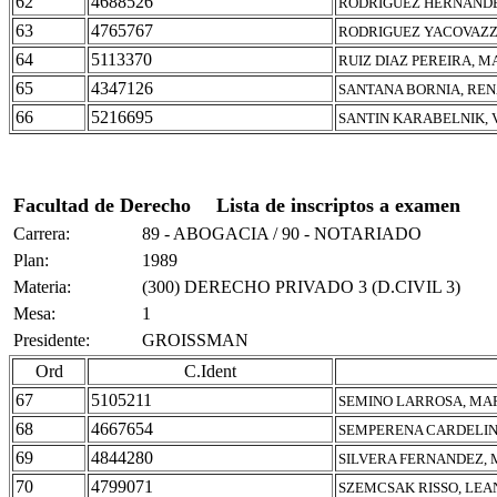
62
4688526
RODRIGUEZ HERNANDE
63
4765767
RODRIGUEZ YACOVAZZO
64
5113370
RUIZ DIAZ PEREIRA, M
65
4347126
SANTANA BORNIA, RE
66
5216695
SANTIN KARABELNIK, 
Facultad de Derecho
Lista de inscriptos a examen
Carrera:
89 - ABOGACIA / 90 - NOTARIADO
Plan:
1989
Materia:
(300) DERECHO PRIVADO 3 (D.CIVIL 3)
Mesa:
1
Presidente:
GROISSMAN
Ord
C.Ident
67
5105211
SEMINO LARROSA, MA
68
4667654
SEMPERENA CARDELIN
69
4844280
SILVERA FERNANDEZ, 
70
4799071
SZEMCSAK RISSO, LE