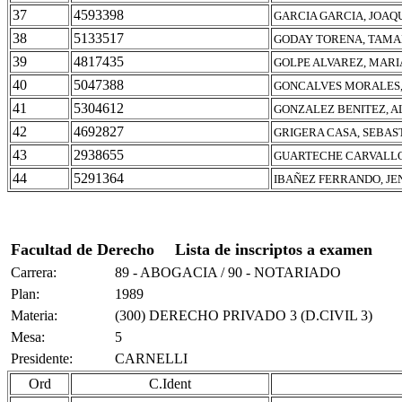
37
4593398
GARCIA GARCIA, JOAQ
38
5133517
GODAY TORENA, TAM
39
4817435
GOLPE ALVAREZ, MAR
40
5047388
GONCALVES MORALES,
41
5304612
GONZALEZ BENITEZ, 
42
4692827
GRIGERA CASA, SEBAS
43
2938655
GUARTECHE CARVALLO
44
5291364
IBAÑEZ FERRANDO, JE
Facultad de Derecho
Lista de inscriptos a examen
Carrera:
89 - ABOGACIA / 90 - NOTARIADO
Plan:
1989
Materia:
(300) DERECHO PRIVADO 3 (D.CIVIL 3)
Mesa:
5
Presidente:
CARNELLI
Ord
C.Ident