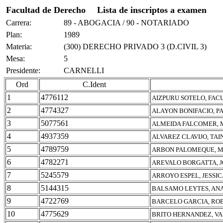
Facultad de Derecho
Lista de inscriptos a examen
Carrera:
89 - ABOGACIA / 90 - NOTARIADO
Plan:
1989
Materia:
(300) DERECHO PRIVADO 3 (D.CIVIL 3)
Mesa:
5
Presidente:
CARNELLI
Ord
C.Ident
1
4776112
AIZPURU SOTELO, FAC
2
4774327
ALAYON BONIFACIO, P
3
5077561
ALMEIDA FALCOMER, 
4
4937359
ALVAREZ CLAVIJO, TA
5
4789759
ARBON PALOMEQUE, M
6
4782271
AREVALO BORGATTA, 
7
5245579
ARROYO ESPEL, JESSIC
8
5144315
BALSAMO LEYTES, ANA
9
4722769
BARCELO GARCIA, RO
10
4775629
BRITO HERNANDEZ, V