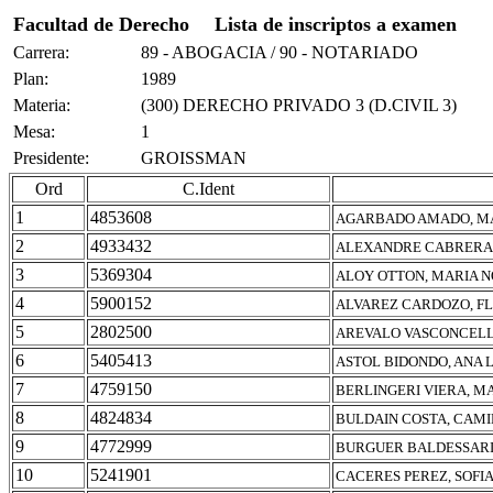
Facultad de Derecho
Lista de inscriptos a examen
Carrera:
89 - ABOGACIA / 90 - NOTARIADO
Plan:
1989
Materia:
(300) DERECHO PRIVADO 3 (D.CIVIL 3)
Mesa:
1
Presidente:
GROISSMAN
Ord
C.Ident
1
4853608
AGARBADO AMADO, M
2
4933432
ALEXANDRE CABRERA
3
5369304
ALOY OTTON, MARIA N
4
5900152
ALVAREZ CARDOZO, FL
5
2802500
AREVALO VASCONCELL
6
5405413
ASTOL BIDONDO, ANA 
7
4759150
BERLINGERI VIERA, M
8
4824834
BULDAIN COSTA, CAMI
9
4772999
BURGUER BALDESSARI,
10
5241901
CACERES PEREZ, SOFI