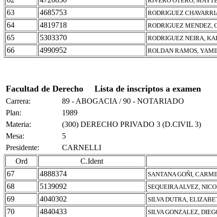
RIVERO OTERO, MAYT
63
4685753
RODRIGUEZ CHAVARRI
64
4819718
RODRIGUEZ MENDEZ, 
65
5303370
RODRIGUEZ NEIRA, KA
66
4990952
ROLDAN RAMOS, YAMI
Facultad de Derecho
Lista de inscriptos a examen
Carrera:
89 - ABOGACIA / 90 - NOTARIADO
Plan:
1989
Materia:
(300) DERECHO PRIVADO 3 (D.CIVIL 3)
Mesa:
5
Presidente:
CARNELLI
Ord
C.Ident
67
4888374
SANTANA GOÑI, CARMI
68
5139092
SEQUEIRA ALVEZ, NIC
69
4040302
SILVA DUTRA, ELIZABE
70
4840433
SILVA GONZALEZ, DIE