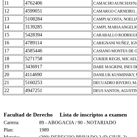
11
4762406
CAMACHO AUNCHAYNA
12
4599051
CAMARGO CARNEIRO, 
13
5108284
CAMPI ACOSTA, NOELI
14
3139285
CAMPI, MARIA ANGELI
15
5428394
CARABALLO RODRIGUE
16
4789114
CARIGNANI NUÑEZ, IGN
17
4585446
CASIANO MONTES DE 
18
5271758
CUKIER REGIS, MICAE
19
3436917
DABE MAGRINI, INES 
20
4114690
DANILUK KUSMINSKY, 
21
5160253
DECUADRO RIVERO, M
22
4947251
DEUS SANTOS, AGUSTI
Facultad de Derecho
Lista de inscriptos a examen
Carrera:
89 - ABOGACIA / 90 - NOTARIADO
Plan:
1989