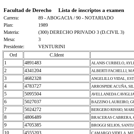
Facultad de Derecho
Lista de inscriptos a examen
Carrera:
89 - ABOGACIA / 90 - NOTARIADO
Plan:
1989
Materia:
(300) DERECHO PRIVADO 3 (D.CIVIL 3)
Mesa:
3
Presidente:
VENTURINI
Ord
C.Ident
1
4891483
ALANIS CURBELO, AYL
2
4341204
ALBERTI FACHELLI, M
3
4682328
ANGELILLO VIDAL, ES
4
4783727
ARROSPIDE ACUÑA, SI
5
5095504
AVELLANEDA CAVIGLIA
6
5027037
BAZZINO LAUREIRO, 
7
5024272
BERGERO RISSIO, MAR
8
4806489
BRACERAS CABRERA,
9
4705385
BROGGI SELIOS, SANTI
10
4555203
CAMARGO VIDELA, ME