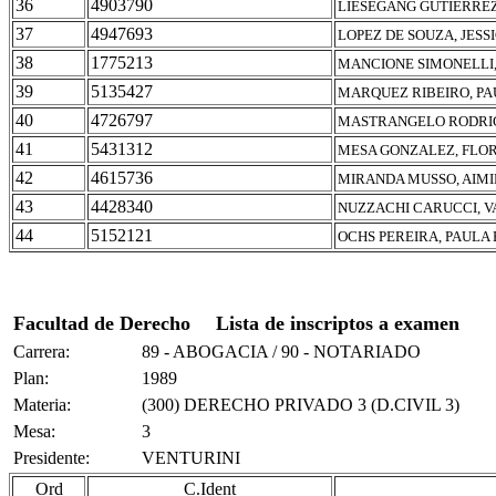
36
4903790
LIESEGANG GUTIERRE
37
4947693
LOPEZ DE SOUZA, JESS
38
1775213
MANCIONE SIMONELLI
39
5135427
MARQUEZ RIBEIRO, P
40
4726797
MASTRANGELO RODRIG
41
5431312
MESA GONZALEZ, FLO
42
4615736
MIRANDA MUSSO, AIMI
43
4428340
NUZZACHI CARUCCI, V
44
5152121
OCHS PEREIRA, PAULA
Facultad de Derecho
Lista de inscriptos a examen
Carrera:
89 - ABOGACIA / 90 - NOTARIADO
Plan:
1989
Materia:
(300) DERECHO PRIVADO 3 (D.CIVIL 3)
Mesa:
3
Presidente:
VENTURINI
Ord
C.Ident