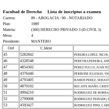
Facultad de Derecho
Lista de inscriptos a examen
Carrera:
89 - ABOGACIA / 90 - NOTARIADO
Plan:
1989
Materia:
(300) DERECHO PRIVADO 3 (D.CIVIL 3)
Mesa:
4
Presidente:
MANTERO
Ord
C.Ident
45
5282842
PEREIRA LOPEZ, NICO
46
4328548
PEREYRA PEREIRA, A
47
4854302
PEREZ FULCO, JUAN JO
48
4376446
PERRONE IGLESIAS, V
49
4793405
RAMOS PEREZ, SEBAST
50
4870102
RECAITE RIAÑO, CRIS
51
4994210
RODRIGUEZ DE BORBA
52
2799008
RODRIGUEZ PEINADO,
53
4593427
RODRIGUEZ PINO, CAR