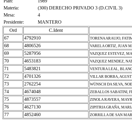
Plan:
1989
Materia:
(300) DERECHO PRIVADO 3 (D.CIVIL 3)
Mesa:
4
Presidente:
MANTERO
Ord
C.Ident
67
4792910
TORENA ARAUJO, FAT
68
4806526
VARELA ORTIZ, JUAN 
69
5287956
VAZQUEZ ESTEVEZ, M
70
4653183
VAZQUEZ MENDEZ, NA
71
5483821
VENTURA LEAL, BLAN
72
4701326
VILLAR BORBA, AGUST
73
2762254
WÜNSCH DA SILVA, NO
74
4674048
ZEBALLOS SABATINI, 
75
4873557
ZINOLA RAVERA, MAY
76
4627130
ZIPITRIA GRAÑA, MAR
77
4852460
ZORRILLA DE SAN MAR