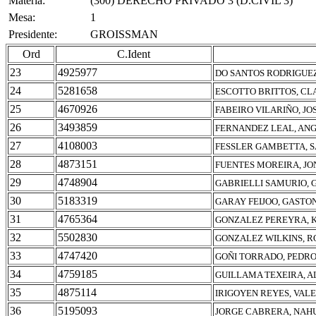
Materia:
(300) DERECHO PRIVADO 3 (D.CIVIL 3)
Mesa:
1
Presidente:
GROISSMAN
Ord
C.Ident
23
4925977
DO SANTOS RODRIGUEZ
24
5281658
ESCOTTO BRITTOS, C
25
4670926
FABEIRO VILARIÑO, JO
26
3493859
FERNANDEZ LEAL, AN
27
4108003
FESSLER GAMBETTA, 
28
4873151
FUENTES MOREIRA, J
29
4748904
GABRIELLI SAMURIO, 
30
5183319
GARAY FEIJOO, GASTO
31
4765364
GONZALEZ PEREYRA, 
32
5502830
GONZALEZ WILKINS, R
33
4747420
GOÑI TORRADO, PEDRO
34
4759185
GUILLAMA TEXEIRA, A
35
4875114
IRIGOYEN REYES, VAL
36
5195093
JORGE CABRERA, NAHU