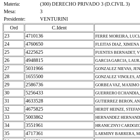
Materia:
(300) DERECHO PRIVADO 3 (D.CIVIL 3)
Mesa:
3
Presidente:
VENTURINI
Ord
C.Ident
23
4710136
FERRE MOREIRA, LUCI
24
4760650
FLEITAS DIAZ, XIMENA
25
4225625
FUENTES BERNADET, V
26
4948815
GARCIA GARCIA, LAUR
27
5031966
GONZALEZ NIEVAS, JE
28
1655500
GONZALEZ VINOLES, 
29
2586736
GORBEA VAZ, MAXIMO 
30
5256433
GUERRERO ECHANDIA,
31
4633528
GUTIERREZ BERON, AN
32
4675825
HERDT HEINZE, STEFA
33
5003862
HERNANDEZ HERNAND
34
3551961
HRANICZNYJ CARDOZO
35
4717361
LARMINY BARRERA, M