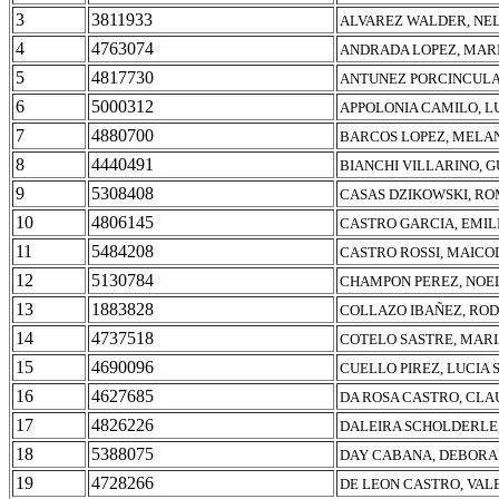
3
3811933
ALVAREZ WALDER, NEL
4
4763074
ANDRADA LOPEZ, MARI
5
4817730
ANTUNEZ PORCINCULA
6
5000312
APPOLONIA CAMILO, L
7
4880700
BARCOS LOPEZ, MELA
8
4440491
BIANCHI VILLARINO, 
9
5308408
CASAS DZIKOWSKI, RO
10
4806145
CASTRO GARCIA, EMIL
11
5484208
CASTRO ROSSI, MAICO
12
5130784
CHAMPON PEREZ, NOE
13
1883828
COLLAZO IBAÑEZ, RO
14
4737518
COTELO SASTRE, MAR
15
4690096
CUELLO PIREZ, LUCIA
16
4627685
DA ROSA CASTRO, CLA
17
4826226
DALEIRA SCHOLDERLE,
18
5388075
DAY CABANA, DEBORA 
19
4728266
DE LEON CASTRO, VAL