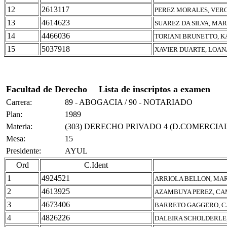
12
2613117
PEREZ MORALES, VER
13
4614623
SUAREZ DA SILVA, MA
14
4466036
TORIANI BRUNETTO, 
15
5037918
XAVIER DUARTE, LOAN
Facultad de Derecho
Lista de inscriptos a examen
Carrera:
89 - ABOGACIA / 90 - NOTARIADO
Plan:
1989
Materia:
(303) DERECHO PRIVADO 4 (D.COMERCIAL
Mesa:
15
Presidente:
AYUL
Ord
C.Ident
1
4924521
ARRIOLA BELLON, MA
2
4613925
AZAMBUYA PEREZ, CA
3
4673406
BARRETO GAGGERO, CA
4
4826226
DALEIRA SCHOLDERLE,