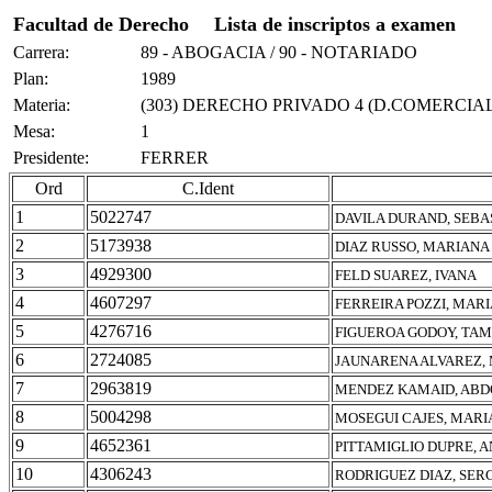
Facultad de Derecho
Lista de inscriptos a examen
Carrera:
89 - ABOGACIA / 90 - NOTARIADO
Plan:
1989
Materia:
(303) DERECHO PRIVADO 4 (D.COMERCIAL
Mesa:
1
Presidente:
FERRER
Ord
C.Ident
1
5022747
DAVILA DURAND, SEBA
2
5173938
DIAZ RUSSO, MARIANA
3
4929300
FELD SUAREZ, IVANA
4
4607297
FERREIRA POZZI, MARI
5
4276716
FIGUEROA GODOY, TAM
6
2724085
JAUNARENA ALVAREZ,
7
2963819
MENDEZ KAMAID, ABD
8
5004298
MOSEGUI CAJES, MARI
9
4652361
PITTAMIGLIO DUPRE, 
10
4306243
RODRIGUEZ DIAZ, SER