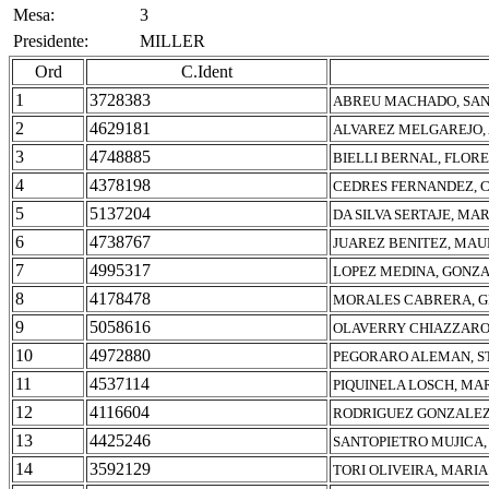
Mesa:
3
Presidente:
MILLER
Ord
C.Ident
1
3728383
ABREU MACHADO, SA
2
4629181
ALVAREZ MELGAREJO,
3
4748885
BIELLI BERNAL, FLOR
4
4378198
CEDRES FERNANDEZ, 
5
5137204
DA SILVA SERTAJE, MA
6
4738767
JUAREZ BENITEZ, MAU
7
4995317
LOPEZ MEDINA, GONZ
8
4178478
MORALES CABRERA, 
9
5058616
OLAVERRY CHIAZZARO
10
4972880
PEGORARO ALEMAN, S
11
4537114
PIQUINELA LOSCH, MA
12
4116604
RODRIGUEZ GONZALEZ
13
4425246
SANTOPIETRO MUJICA,
14
3592129
TORI OLIVEIRA, MARIA