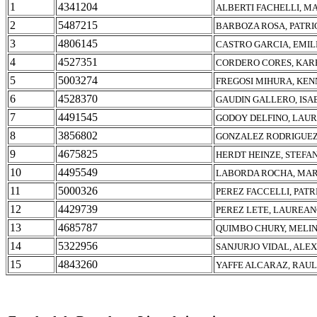
1
4341204
ALBERTI FACHELLI, M
2
5487215
BARBOZA ROSA, PATRI
3
4806145
CASTRO GARCIA, EMIL
4
4527351
CORDERO CORES, KAR
5
5003274
FREGOSI MIHURA, KEN
6
4528370
GAUDIN GALLERO, ISA
7
4491545
GODOY DELFINO, LAU
8
3856802
GONZALEZ RODRIGUEZ,
9
4675825
HERDT HEINZE, STEFA
10
4495549
LABORDA ROCHA, MAR
11
5000326
PEREZ FACCELLI, PATR
12
4429739
PEREZ LETE, LAUREAN
13
4685787
QUIMBO CHURY, MELIN
14
5322956
SANJURJO VIDAL, ALE
15
4843260
YAFFE ALCARAZ, RAU