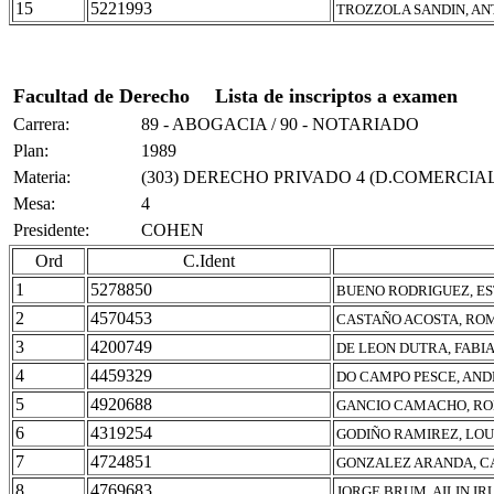
15
5221993
TROZZOLA SANDIN, A
Facultad de Derecho
Lista de inscriptos a examen
Carrera:
89 - ABOGACIA / 90 - NOTARIADO
Plan:
1989
Materia:
(303) DERECHO PRIVADO 4 (D.COMERCIAL
Mesa:
4
Presidente:
COHEN
Ord
C.Ident
1
5278850
BUENO RODRIGUEZ, E
2
4570453
CASTAÑO ACOSTA, RO
3
4200749
DE LEON DUTRA, FABI
4
4459329
DO CAMPO PESCE, AN
5
4920688
GANCIO CAMACHO, RO
6
4319254
GODIÑO RAMIREZ, LOU
7
4724851
GONZALEZ ARANDA, C
8
4769683
JORGE BRUM, AILIN IR