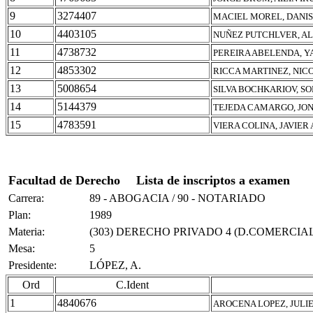
9
3274407
MACIEL MOREL, DANIS
10
4403105
NUÑEZ PUTCHLVER, AL
11
4738732
PEREIRA ABELENDA, Y
12
4853302
RICCA MARTINEZ, NIC
13
5008654
SILVA BOCHKARIOV, SO
14
5144379
TEJEDA CAMARGO, JO
15
4783591
VIERA COLINA, JAVIER
Facultad de Derecho
Lista de inscriptos a examen
Carrera:
89 - ABOGACIA / 90 - NOTARIADO
Plan:
1989
Materia:
(303) DERECHO PRIVADO 4 (D.COMERCIAL
Mesa:
5
Presidente:
LÓPEZ, A.
Ord
C.Ident
1
4840676
AROCENA LOPEZ, JULI