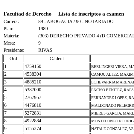
Facultad de Derecho
Lista de inscriptos a examen
Carrera:
89 - ABOGACIA / 90 - NOTARIADO
Plan:
1989
Materia:
(303) DERECHO PRIVADO 4 (D.COMERCIAL
Mesa:
9
Presidente:
RIVAS
Ord
C.Ident
1
4759150
BERLINGERI VIERA, M
2
4538304
CAMOU ALTEZ, MAXIM
3
4885210
ECHEVARRIA MARENAL
4
5387000
ENCISO BENITEZ, RAF
5
2767957
FERNANDEZ LOPEZ, R
6
4476810
MALDONADO PELEGRIN
7
5272831
MIERES GARCIA, MARI
8
4922884
MONTELONGO RODRIG
9
5155274
NATALE GONZALEZ, V