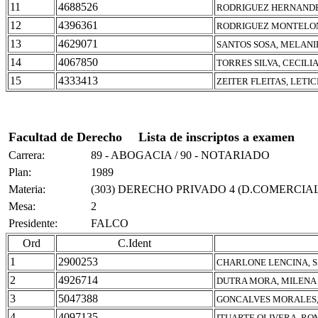
11
4688526
RODRIGUEZ HERNANDE
12
4396361
RODRIGUEZ MONTELON
13
4629071
SANTOS SOSA, MELANI
14
4067850
TORRES SILVA, CECILI
15
4333413
ZEITER FLEITAS, LETI
Facultad de Derecho
Lista de inscriptos a examen
Carrera:
89 - ABOGACIA / 90 - NOTARIADO
Plan:
1989
Materia:
(303) DERECHO PRIVADO 4 (D.COMERCIAL
Mesa:
2
Presidente:
FALCO
Ord
C.Ident
1
2900253
CHARLONE LENCINA, 
2
4926714
DUTRA MORA, MILENA
3
5047388
GONCALVES MORALES,
4
4097135
ITUARTE OLIVERA, RO