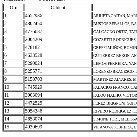
Ord
C.Ident
1
4652986
ARRIETA GAITAN, MAR
2
4802450
BUSTOS ZEBALLOS, 
3
4776687
CALCAGNO ORTIZ, TAT
4
2004209
COZZETTI RODRIGUEZ,
5
4781821
GREPPI MUÑOZ, ROMIN
6
4633528
GUTIERREZ BERON, AN
7
5290024
LEMOS FERREIRA, YAN
8
5255771
LORENZO BRACESCO, 
9
5158703
MARTINEZ ALVARES, 
10
4745929
PALACIOS FRANCO, CA
11
3903094
PALOU FIALHO, VICTO
12
4472525
PEREZ BRIGNONI, SOFI
13
5054346
RIVERO RODRIGUEZ, E
14
4658074
SIMONE TORT, MELISS
15
4939699
VILANOVA SOBRERA, 