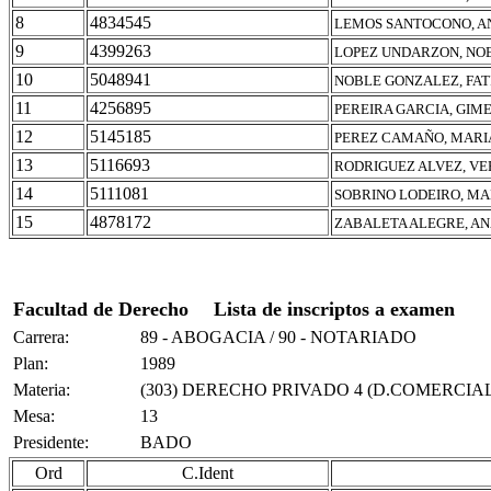
8
4834545
LEMOS SANTOCONO, A
9
4399263
LOPEZ UNDARZON, NO
10
5048941
NOBLE GONZALEZ, FAT
11
4256895
PEREIRA GARCIA, GIM
12
5145185
PEREZ CAMAÑO, MARI
13
5116693
RODRIGUEZ ALVEZ, V
14
5111081
SOBRINO LODEIRO, MA
15
4878172
ZABALETA ALEGRE, A
Facultad de Derecho
Lista de inscriptos a examen
Carrera:
89 - ABOGACIA / 90 - NOTARIADO
Plan:
1989
Materia:
(303) DERECHO PRIVADO 4 (D.COMERCIAL
Mesa:
13
Presidente:
BADO
Ord
C.Ident