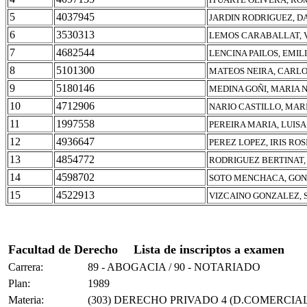
5
4037945
JARDIN RODRIGUEZ, D
6
3530313
LEMOS CARABALLAT, V
7
4682544
LENCINA PAILOS, EMIL
8
5101300
MATEOS NEIRA, CARLO
9
5180146
MEDINA GOÑI, MARIA 
10
4712906
NARIO CASTILLO, MAR
11
1997558
PEREIRA MARIA, LUISA
12
4936647
PEREZ LOPEZ, IRIS ROS
13
4854772
RODRIGUEZ BERTINAT,
14
4598702
SOTO MENCHACA, GON
15
4522913
VIZCAINO GONZALEZ, 
Facultad de Derecho
Lista de inscriptos a examen
Carrera:
89 - ABOGACIA / 90 - NOTARIADO
Plan:
1989
Materia:
(303) DERECHO PRIVADO 4 (D.COMERCIAL