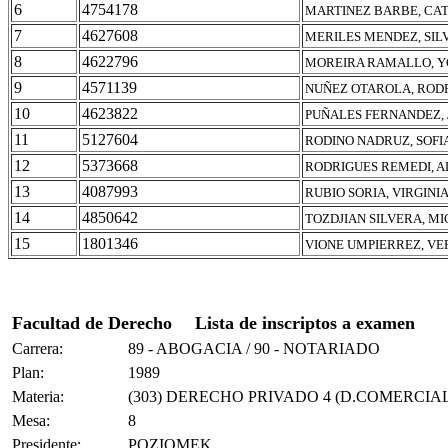
6
4754178
MARTINEZ BARBE, CAT
7
4627608
MERILES MENDEZ, SIL
8
4622796
MOREIRA RAMALLO, Y
9
4571139
NUÑEZ OTAROLA, ROD
10
4623822
PUÑALES FERNANDEZ, 
11
5127604
RODINO NADRUZ, SOFI
12
5373668
RODRIGUES REMEDI, A
13
4087993
RUBIO SORIA, VIRGINI
14
4850642
TOZDJIAN SILVERA, M
15
1801346
VIONE UMPIERREZ, V
Facultad de Derecho
Lista de inscriptos a examen
Carrera:
89 - ABOGACIA / 90 - NOTARIADO
Plan:
1989
Materia:
(303) DERECHO PRIVADO 4 (D.COMERCIAL
Mesa:
8
Presidente:
POZIOMEK