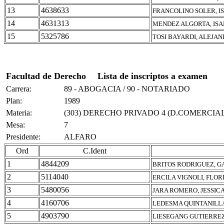
13
4638633
FRANCOLINO SOLER, I
14
4631313
MENDEZ ALGORTA, IS
15
5325786
TOSI BAYARDI, ALEJA
Facultad de Derecho
Lista de inscriptos a examen
Carrera:
89 - ABOGACIA / 90 - NOTARIADO
Plan:
1989
Materia:
(303) DERECHO PRIVADO 4 (D.COMERCIAL
Mesa:
7
Presidente:
ALFARO
Ord
C.Ident
1
4844209
BRITOS RODRIGUEZ, G
2
5114040
ERCILA VIGNOLI, FLO
3
5480056
JARA ROMERO, JESSIC
4
4160706
LEDESMA QUINTANILL
5
4903790
LIESEGANG GUTIERRE