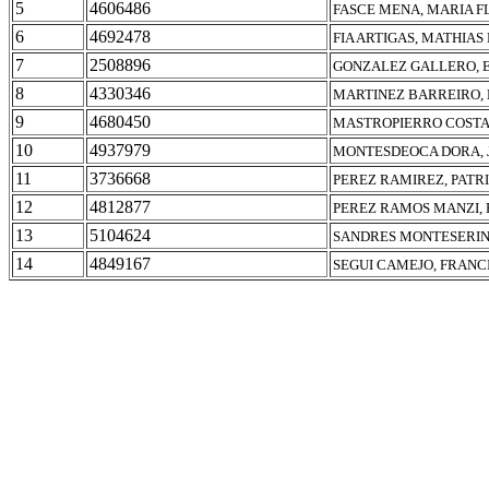
5
4606486
FASCE MENA, MARIA F
6
4692478
FIA ARTIGAS, MATHIAS
7
2508896
GONZALEZ GALLERO, 
8
4330346
MARTINEZ BARREIRO,
9
4680450
MASTROPIERRO COSTA,
10
4937979
MONTESDEOCA DORA, 
11
3736668
PEREZ RAMIREZ, PATRI
12
4812877
PEREZ RAMOS MANZI,
13
5104624
SANDRES MONTESERIN
14
4849167
SEGUI CAMEJO, FRANC