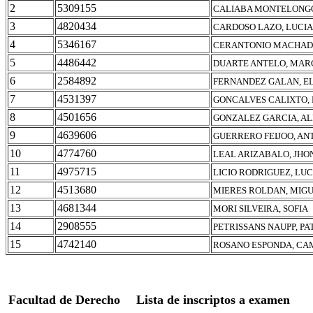
2
5309155
CALIABA MONTELONGO
3
4820434
CARDOSO LAZO, LUCIA
4
5346167
CERANTONIO MACHADO
5
4486442
DUARTE ANTELO, MAR
6
2584892
FERNANDEZ GALAN, E
7
4531397
GONCALVES CALIXTO,
8
4501656
GONZALEZ GARCIA, A
9
4639606
GUERRERO FEIJOO, A
10
4774760
LEAL ARIZABALO, JHO
11
4975715
LICIO RODRIGUEZ, LUC
12
4513680
MIERES ROLDAN, MIG
13
4681344
MORI SILVEIRA, SOFIA
14
2908555
PETRISSANS NAUPP, P
15
4742140
ROSANO ESPONDA, CA
Facultad de Derecho
Lista de inscriptos a examen