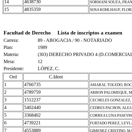
14
4638730
SORMANI SOUZA, FRA
15
4835359
SOSA KOHLHAUF, FLOR
Facultad de Derecho
Lista de inscriptos a examen
Carrera:
89 - ABOGACIA / 90 - NOTARIADO
Plan:
1989
Materia:
(303) DERECHO PRIVADO 4 (D.COMERCIAL
Mesa:
12
Presidente:
LÓPEZ, C.
Ord
C.Ident
1
4766735
AMARAL TOLEDO, ROCI
2
4789759
ARBON PALOMEQUE, M
3
1512237
CECHELES GONZALEZ,
4
5402440
CEDRES PACHON, ALE
5
3368402
CORREA LUNA PASEYR
6
4739221
FURTADO PEREZ, LEYL
7
4553889
GIMENEZ CRISTINO, M