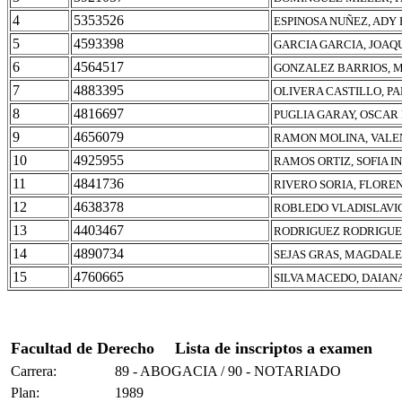
4
5353526
ESPINOSA NUÑEZ, ADY
5
4593398
GARCIA GARCIA, JOAQ
6
4564517
GONZALEZ BARRIOS, 
7
4883395
OLIVERA CASTILLO, P
8
4816697
PUGLIA GARAY, OSCA
9
4656079
RAMON MOLINA, VALE
10
4925955
RAMOS ORTIZ, SOFIA I
11
4841736
RIVERO SORIA, FLOREN
12
4638378
ROBLEDO VLADISLAVIC
13
4403467
RODRIGUEZ RODRIGUE
14
4890734
SEJAS GRAS, MAGDAL
15
4760665
SILVA MACEDO, DAIAN
Facultad de Derecho
Lista de inscriptos a examen
Carrera:
89 - ABOGACIA / 90 - NOTARIADO
Plan:
1989