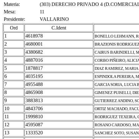
Materia:
(303) DERECHO PRIVADO 4 (D.COMERCIAL
Mesa:
11
Presidente:
VALLARINO
Ord
C.Ident
1
4618978
BONELLO LEHMANN, 
2
4680001
BRAZIONIS RODRIGUEZ
3
4380682
CAIRUS BARINDELLI, 
4
4887016
CORBO PIÑEIRO, ALIC
5
1878817
DIAZ RAMIREZ, MARIA
6
4035195
ESPINDOLA PEREIRA, 
7
4955488
GARCIA SORIA, LUCIA 
8
4865908
GIMENEZ PUISELLI, DI
9
3883813
GUTIERREZ ANDINO, S
10
4843706
ORTIZ MACHADO, FAC
11
1999810
RODRIGUEZ TEXEIRA, 
12
4595087
ROSANO CARDOSO, MAR
13
1333520
SANCHEZ SOTO, SUSAN