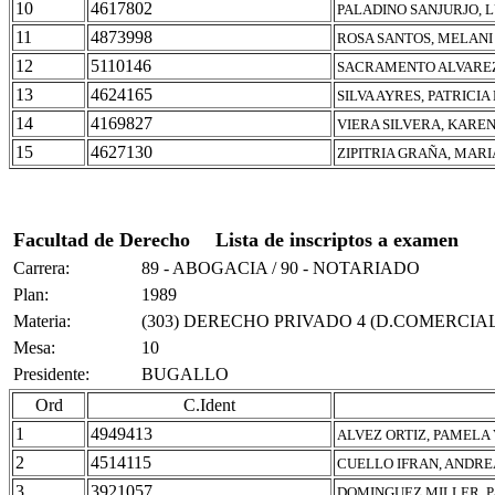
10
4617802
PALADINO SANJURJO, 
11
4873998
ROSA SANTOS, MELANI
12
5110146
SACRAMENTO ALVAREZ
13
4624165
SILVA AYRES, PATRICI
14
4169827
VIERA SILVERA, KAREN
15
4627130
ZIPITRIA GRAÑA, MAR
Facultad de Derecho
Lista de inscriptos a examen
Carrera:
89 - ABOGACIA / 90 - NOTARIADO
Plan:
1989
Materia:
(303) DERECHO PRIVADO 4 (D.COMERCIAL
Mesa:
10
Presidente:
BUGALLO
Ord
C.Ident
1
4949413
ALVEZ ORTIZ, PAMELA
2
4514115
CUELLO IFRAN, ANDRE
3
3921057
DOMINGUEZ MILLER, 