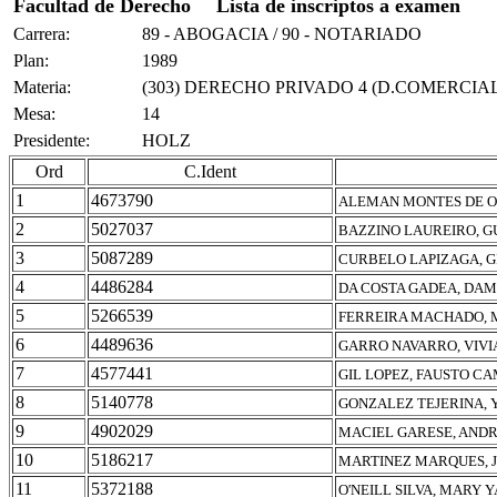
Facultad de Derecho
Lista de inscriptos a examen
Carrera:
89 - ABOGACIA / 90 - NOTARIADO
Plan:
1989
Materia:
(303) DERECHO PRIVADO 4 (D.COMERCIAL
Mesa:
14
Presidente:
HOLZ
Ord
C.Ident
1
4673790
ALEMAN MONTES DE O
2
5027037
BAZZINO LAUREIRO, 
3
5087289
CURBELO LAPIZAGA, G
4
4486284
DA COSTA GADEA, DAM
5
5266539
FERREIRA MACHADO, 
6
4489636
GARRO NAVARRO, VIV
7
4577441
GIL LOPEZ, FAUSTO C
8
5140778
GONZALEZ TEJERINA, 
9
4902029
MACIEL GARESE, ANDR
10
5186217
MARTINEZ MARQUES, J
11
5372188
O'NEILL SILVA, MARY 