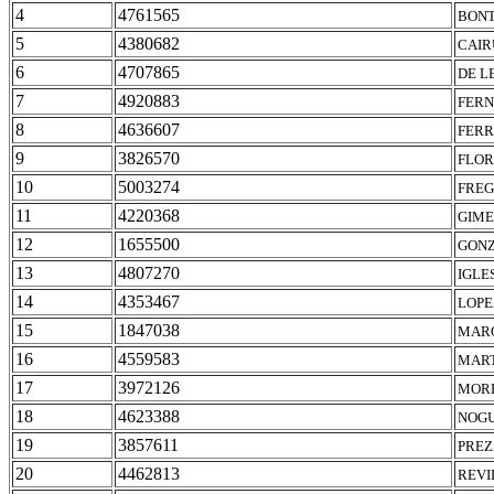
4
4761565
BONT
5
4380682
CAIR
6
4707865
DE L
7
4920883
FERN
8
4636607
FERR
9
3826570
FLOR
10
5003274
FREG
11
4220368
GIME
12
1655500
GONZ
13
4807270
IGLE
14
4353467
LOPE
15
1847038
MARQ
16
4559583
MART
17
3972126
MORE
18
4623388
NOGU
19
3857611
PREZ
20
4462813
REVI