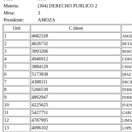
Materia:
(304) DERECHO PUBLICO 2
Mesa:
3
Presidente:
AMOZA
Ord
C.Ident
1
4682328
ANGE
2
4626732
BETA
3
3093206
BOSC
4
4946912
CERV
5
3884129
CHAG
6
5173938
DIAZ
7
4388111
ERCI
8
5266539
FERR
9
4892947
FERR
10
4225625
FUEN
11
5427751
GARC
12
4787995
LIMA
13
4096102
LOPE