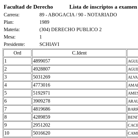
Facultad de Derecho
Lista de inscriptos a examen
Carrera:
89 - ABOGACIA / 90 - NOTARIADO
Plan:
1989
Materia:
(304) DERECHO PUBLICO 2
Mesa:
1
Presidente:
SCHIAVI
Ord
C.Ident
1
4899057
AGUI
2
4928807
AGUI
3
5031269
ALVA
4
4773016
AMAR
5
5192971
AMES
6
3909278
ARAU
7
4819686
BARR
8
4289859
BENI
9
2951202
CACE
10
5016620
CAMI