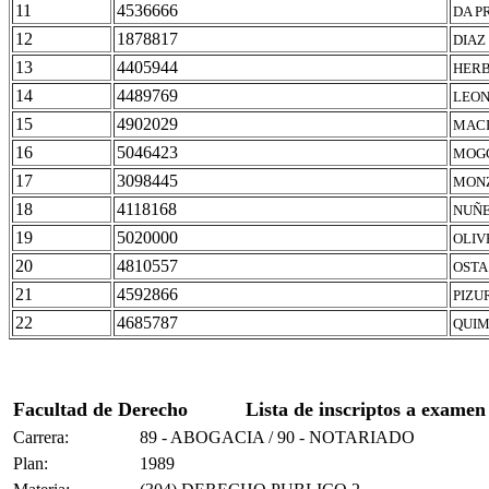
11
4536666
DA P
12
1878817
DIAZ
13
4405944
HERB
14
4489769
LEON
15
4902029
MACI
16
5046423
MOGG
17
3098445
MONZ
18
4118168
NUÑE
19
5020000
OLIV
20
4810557
OSTA
21
4592866
PIZU
22
4685787
QUIM
Facultad de Derecho
Lista de inscriptos a examen
Carrera:
89 - ABOGACIA / 90 - NOTARIADO
Plan:
1989