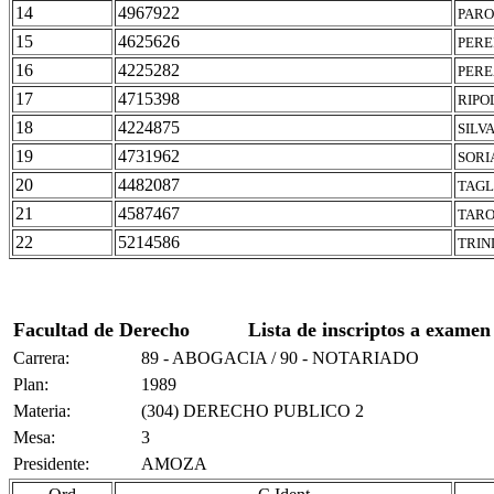
14
4967922
PARO
15
4625626
PERE
16
4225282
PERE
17
4715398
RIPO
18
4224875
SILV
19
4731962
SORI
20
4482087
TAGL
21
4587467
TARO
22
5214586
TRIN
Facultad de Derecho
Lista de inscriptos a examen
Carrera:
89 - ABOGACIA / 90 - NOTARIADO
Plan:
1989
Materia:
(304) DERECHO PUBLICO 2
Mesa:
3
Presidente:
AMOZA