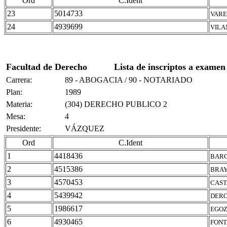
Ord
C.Ident
23
5014733
VARE
24
4939699
VILA
Facultad de Derecho
Lista de inscriptos a examen
Carrera:
89 - ABOGACIA / 90 - NOTARIADO
Plan:
1989
Materia:
(304) DERECHO PUBLICO 2
Mesa:
4
Presidente:
VÁZQUEZ
Ord
C.Ident
1
4418436
BARG
2
4515386
BRAY
3
4570453
CAST
4
5439942
DERO
5
1986617
EGOZ
6
4930465
FONT