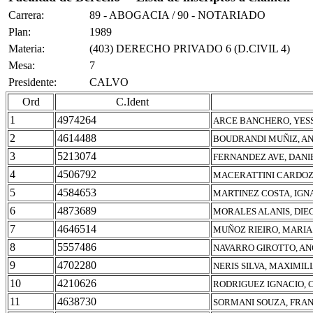
Carrera:
89 - ABOGACIA / 90 - NOTARIADO
Plan:
1989
Materia:
(403) DERECHO PRIVADO 6 (D.CIVIL 4)
Mesa:
7
Presidente:
CALVO
Ord
C.Ident
1
4974264
ARCE BANCHERO, YESS
2
4614488
BOUDRANDI MUÑIZ, A
3
5213074
FERNANDEZ AVE, DANI
4
4506792
MACERATTINI CARDOZ
5
4584653
MARTINEZ COSTA, IGN
6
4873689
MORALES ALANIS, DIE
7
4646514
MUÑOZ RIEIRO, MARIA
8
5557486
NAVARRO GIROTTO, AN
9
4702280
NERIS SILVA, MAXIMIL
10
4210626
RODRIGUEZ IGNACIO, 
11
4638730
SORMANI SOUZA, FRA