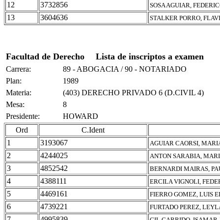
12
3732856
SOSA AGUIAR, FEDERI
13
3604636
STALKER PORRO, FLAV
Facultad de Derecho
Lista de inscriptos a examen
Carrera:
89 - ABOGACIA / 90 - NOTARIADO
Plan:
1989
Materia:
(403) DERECHO PRIVADO 6 (D.CIVIL 4)
Mesa:
8
Presidente:
HOWARD
Ord
C.Ident
1
3193067
AGUIAR CAORSI, MARI
2
4244025
ANTON SARABIA, MAR
3
4852542
BERNARDI MAIRAS, P
4
4388111
ERCILA VIGNOLI, FEDE
5
4469161
FIERRO GOMEZ, LUIS 
6
4739221
FURTADO PEREZ, LEYL
7
4995839
GIL GARRIDO, ISAMAR