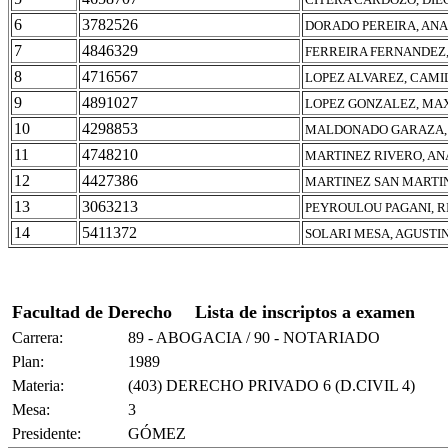
6
3782526
DORADO PEREIRA, ANA
7
4846329
FERREIRA FERNANDEZ,
8
4716567
LOPEZ ALVAREZ, CAMI
9
4891027
LOPEZ GONZALEZ, MA
10
4298853
MALDONADO GARAZA, 
11
4748210
MARTINEZ RIVERO, AN
12
4427386
MARTINEZ SAN MARTIN
13
3063213
PEYROULOU PAGANI, 
14
5411372
SOLARI MESA, AGUST
Facultad de Derecho
Lista de inscriptos a examen
Carrera:
89 - ABOGACIA / 90 - NOTARIADO
Plan:
1989
Materia:
(403) DERECHO PRIVADO 6 (D.CIVIL 4)
Mesa:
3
Presidente:
GÓMEZ