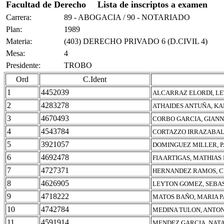
Facultad de Derecho
Lista de inscriptos a examen
Carrera:
89 - ABOGACIA / 90 - NOTARIADO
Plan:
1989
Materia:
(403) DERECHO PRIVADO 6 (D.CIVIL 4)
Mesa:
4
Presidente:
TROBO
Ord
C.Ident
1
4452039
ALCARRAZ ELORDI, LE
2
4283278
ATHAIDES ANTUÑA, K
3
4670493
CORBO GARCIA, GIAN
4
4543784
CORTAZZO IRRAZABAL,
5
3921057
DOMINGUEZ MILLER, 
6
4692478
FIA ARTIGAS, MATHIAS
7
4727371
HERNANDEZ RAMOS, C
8
4626905
LEYTON GOMEZ, SEBA
9
4718222
MATOS BAÑO, MARIA 
10
4742784
MEDINA TULON, ANTO
11
4591914
MENDEZ GARCIA, NAT