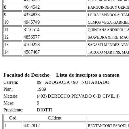
8
4644542
HARGUINDEGUY GERON
9
4374833
LEIRA ESPINDOLA, TA
10
4945749
OLMOS VEGA, GABRIEL
11
3116514
QUINTANA ANDREOLI, 
12
4856577
SAAVEDRA XIFRE, MA
13
4169258
SAGASTI MENDEZ, VAN
14
4587467
TAROCO MARTINS, MAR
Facultad de Derecho
Lista de inscriptos a examen
Carrera:
89 - ABOGACIA / 90 - NOTARIADO
Plan:
1989
Materia:
(403) DERECHO PRIVADO 6 (D.CIVIL 4)
Mesa:
9
Presidente:
DIOTTI
Ord
C.Ident
1
4352812
BENTANCORT PARODI, 