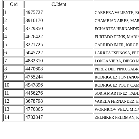
Ord
C.Ident
1
4975727
CARRERA VALIENTE, 
2
3916170
CHAMBIAN AIRES, MAR
3
3729350
ECHARTEA HERNANDEZ,
4
4626422
FURTADO DENIS, MARI
5
3221725
GARRIDO IMER, JORG
6
5045722
LARREA ESPINOSA, FE
7
4882310
LONGA VIERA, DIEGO 
8
4470608
PEREZ DEL PINO, GABR
9
4755244
RODRIGUEZ FONTANON
10
4947896
RODRIGUEZ POUY, CA
11
4456276
SORIA MARTINEZ, PAB
12
3678798
VARELA FERNANDEZ, 
13
4776865
WORNICOV VELA, MIC
14
4782847
ZELNIKER FELDMAN, F