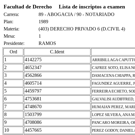
Facultad de Derecho
Lista de inscriptos a examen
Carrera:
89 - ABOGACIA / 90 - NOTARIADO
Plan:
1989
Materia:
(403) DERECHO PRIVADO 6 (D.CIVIL 4)
Mesa:
1
Presidente:
RAMOS
Ord
C.Ident
1
4142275
ARRIBILLAGA CAPUTTO
2
4652347
CAFREE SOTO, ELISA 
3
4562866
DAMACENA CHIAPPA, 
4
4605714
FAGUNDEZ AGUERRE, 
5
4459797
FERREIRA ECHETO, SO
6
4753681
GALVALISI AUDIFFRED
7
4748670
HUMAIAN PEREZ, MARI
8
1503799
LOPEZ SILVERA, ANA 
9
4708086
PANCARO MOREIRA, O
10
4457665
PEREZ GODOY, DANIEL