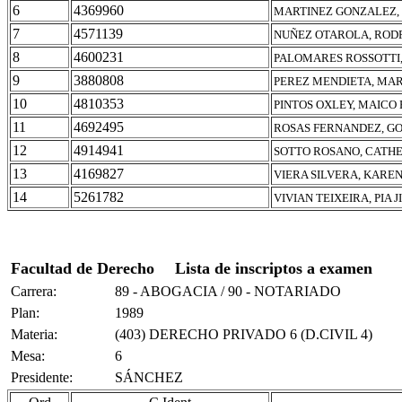
6
4369960
MARTINEZ GONZALEZ,
7
4571139
NUÑEZ OTAROLA, ROD
8
4600231
PALOMARES ROSSOTTI,
9
3880808
PEREZ MENDIETA, MA
10
4810353
PINTOS OXLEY, MAICO
11
4692495
ROSAS FERNANDEZ, G
12
4914941
SOTTO ROSANO, CATH
13
4169827
VIERA SILVERA, KAREN
14
5261782
VIVIAN TEIXEIRA, PIA 
Facultad de Derecho
Lista de inscriptos a examen
Carrera:
89 - ABOGACIA / 90 - NOTARIADO
Plan:
1989
Materia:
(403) DERECHO PRIVADO 6 (D.CIVIL 4)
Mesa:
6
Presidente:
SÁNCHEZ