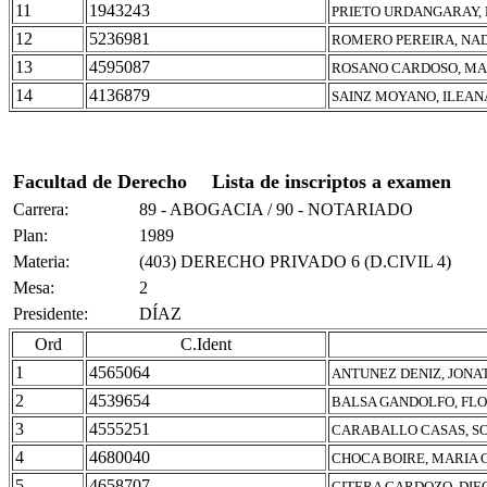
11
1943243
PRIETO URDANGARAY,
12
5236981
ROMERO PEREIRA, NAD
13
4595087
ROSANO CARDOSO, MAR
14
4136879
SAINZ MOYANO, ILEAN
Facultad de Derecho
Lista de inscriptos a examen
Carrera:
89 - ABOGACIA / 90 - NOTARIADO
Plan:
1989
Materia:
(403) DERECHO PRIVADO 6 (D.CIVIL 4)
Mesa:
2
Presidente:
DÍAZ
Ord
C.Ident
1
4565064
ANTUNEZ DENIZ, JON
2
4539654
BALSA GANDOLFO, FL
3
4555251
CARABALLO CASAS, SO
4
4680040
CHOCA BOIRE, MARIA 
5
4658707
CITERA CARDOZO, DIE