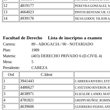
12
4819177
PEREYRA GONZALEZ, 
13
4664023
PINTOS BENTANCUR, 
14
4939176
SILVA GODOY, YILSON 
Facultad de Derecho
Lista de inscriptos a examen
Carrera:
89 - ABOGACIA / 90 - NOTARIADO
Plan:
1989
Materia:
(403) DERECHO PRIVADO 6 (D.CIVIL 4)
Mesa:
5
Presidente:
CABEZA
Ord
C.Ident
1
3941443
CABRERA RIVERO, ES
2
4486627
CAYETANO RIVERON, 
3
4638971
ELIZALDE LANDO, MA
4
4781821
GREPPI MUÑOZ, ROMIN
5
4639606
GUERRERO FEIJOO, A