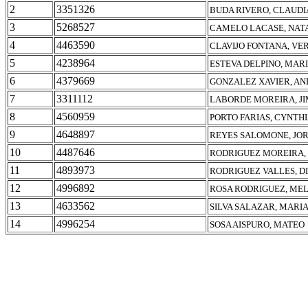
2
3351326
BUDA RIVERO, CLAUDI
3
5268527
CAMELO LACASE, NAT
4
4463590
CLAVIJO FONTANA, VE
5
4238964
ESTEVA DELPINO, MAR
6
4379669
GONZALEZ XAVIER, AN
7
3311112
LABORDE MOREIRA, J
8
4560959
PORTO FARIAS, CYNTH
9
4648897
REYES SALOMONE, JO
10
4487646
RODRIGUEZ MOREIRA,
11
4893973
RODRIGUEZ VALLES, D
12
4996892
ROSA RODRIGUEZ, ME
13
4633562
SILVA SALAZAR, MARI
14
4996254
SOSA AISPURO, MATEO