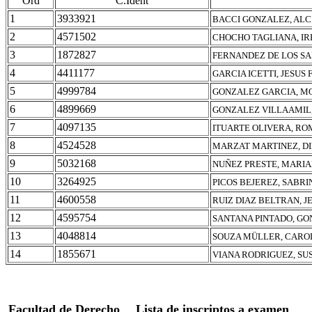
Ord
C.Ident
1
3933921
BACCI GONZALEZ, ALC
2
4571502
CHOCHO TAGLIANA, IR
3
1872827
FERNANDEZ DE LOS S
4
4411177
GARCIA ICETTI, JESUS
5
4999784
GONZALEZ GARCIA, MO
6
4899669
GONZALEZ VILLAAMIL
7
4097135
ITUARTE OLIVERA, RO
8
4524528
MARZAT MARTINEZ, D
9
5032168
NUÑEZ PRESTE, MARI
10
3264925
PICOS BEJEREZ, SABR
11
4600558
RUIZ DIAZ BELTRAN, 
12
4595754
SANTANA PINTADO, GO
13
4048814
SOUZA MÜLLER, CARO
14
1855671
VIANA RODRIGUEZ, SU
Facultad de Derecho
Lista de inscriptos a examen