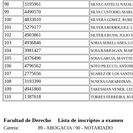
98
3195961
SILVA CASTELO, NATAL
99
4490570
SILVA CUSTODIO, MARI
100
4833010
SILVERA GOMEZ, RUBE
101
5279177
SILVERA RODRIGUEZ, 
102
4903861
SILVERA RUSSI, JULIO 
103
4936846
SORIA SERELLANES, L
104
3981427
SOSA BARRAGAN, MAR
105
4376496
SOSA GARCIA, MAYTTE
106
4796562
SOTO PILECCO, ANTON
107
2775656
SUAREZ DE LOS SANTO
108
3193390
SUSENA GARABEDIAN,
109
4941860
TAKESSIAN VENER, L
110
1387618
TORRES FERREIRA, R
Facultad de Derecho
Lista de inscriptos a examen
Carrera:
89 - ABOGACIA / 90 - NOTARIADO