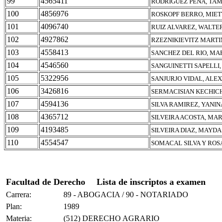
99
4565411
RODRIGUEZ PEÑA, TA
100
4856976
ROSKOPF BERRO, MIE
101
4096740
RUIZ ALVAREZ, WALTE
102
4927862
RZEZNIKIEVITZ MARTI
103
4558413
SANCHEZ DEL RIO, MA
104
4546560
SANGUINETTI SAPELLI,
105
5322956
SANJURJO VIDAL, ALE
106
3426816
SERMACISIAN KECHIC
107
4594136
SILVA RAMIREZ, YANIN
108
4365712
SILVEIRA ACOSTA, MA
109
4193485
SILVEIRA DIAZ, MAYDA
110
4554547
SOMACAL SILVA Y ROS
Facultad de Derecho
Lista de inscriptos a examen
Carrera:
89 - ABOGACIA / 90 - NOTARIADO
Plan:
1989
Materia:
(512) DERECHO AGRARIO