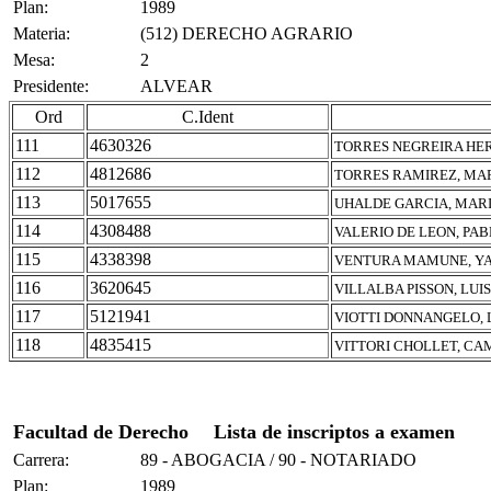
Plan:
1989
Materia:
(512) DERECHO AGRARIO
Mesa:
2
Presidente:
ALVEAR
Ord
C.Ident
111
4630326
TORRES NEGREIRA HER
112
4812686
TORRES RAMIREZ, MA
113
5017655
UHALDE GARCIA, MAR
114
4308488
VALERIO DE LEON, PA
115
4338398
VENTURA MAMUNE, YA
116
3620645
VILLALBA PISSON, LUI
117
5121941
VIOTTI DONNANGELO, 
118
4835415
VITTORI CHOLLET, CA
Facultad de Derecho
Lista de inscriptos a examen
Carrera:
89 - ABOGACIA / 90 - NOTARIADO
Plan:
1989