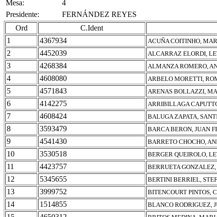
Mesa:
4
Presidente:
FERNÁNDEZ REYES
Ord
C.Ident
1
4367934
ACUÑA COITINHO, MAR
2
4452039
ALCARRAZ ELORDI, LE
3
4268384
ALMANZA ROMERO, AN
4
4608080
ARBELO MORETTI, ROM
5
4571843
ARENAS BOLLAZZI, MA
6
4142275
ARRIBILLAGA CAPUTTO
7
4608424
BALUGA ZAPATA, SANT
8
3593479
BARCA BERON, JUAN 
9
4541430
BARRETO CHOCHO, AN
10
3530518
BERGER QUEIROLO, LE
11
4423757
BERRUETA GONZALEZ,
12
5345655
BERTINI BERRIEL, STE
13
3999752
BITENCOURT PINTOS,
14
1514855
BLANCO RODRIGUEZ, J
15
4650312