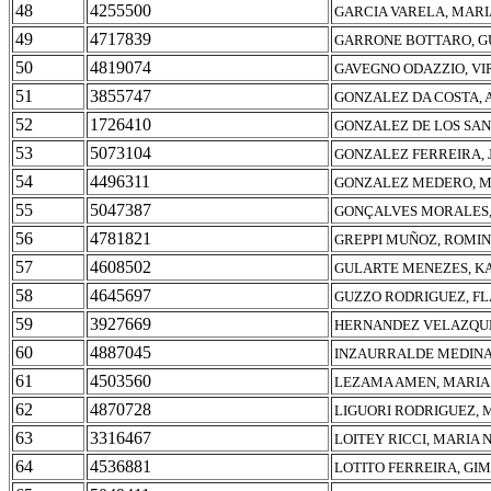
48
4255500
GARCIA VARELA, MAR
49
4717839
GARRONE BOTTARO, G
50
4819074
GAVEGNO ODAZZIO, VI
51
3855747
GONZALEZ DA COSTA, 
52
1726410
GONZALEZ DE LOS SAN
53
5073104
GONZALEZ FERREIRA, 
54
4496311
GONZALEZ MEDERO, M
55
5047387
GONÇALVES MORALES,
56
4781821
GREPPI MUÑOZ, ROMIN
57
4608502
GULARTE MENEZES, K
58
4645697
GUZZO RODRIGUEZ, FL
59
3927669
HERNANDEZ VELAZQUE
60
4887045
INZAURRALDE MEDINA,
61
4503560
LEZAMA AMEN, MARIA 
62
4870728
LIGUORI RODRIGUEZ, 
63
3316467
LOITEY RICCI, MARIA 
64
4536881
LOTITO FERREIRA, GI