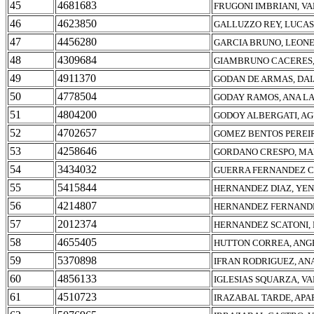
45
4681683
FRUGONI IMBRIANI, V
46
4623850
GALLUZZO REY, LUCAS
47
4456280
GARCIA BRUNO, LEON
48
4309684
GIAMBRUNO CACERES,
49
4911370
GODAN DE ARMAS, DA
50
4778504
GODAY RAMOS, ANA L
51
4804200
GODOY ALBERGATI, AG
52
4702657
GOMEZ BENTOS PEREIR
53
4258646
GORDANO CRESPO, MA
54
3434032
GUERRA FERNANDEZ C
55
5415844
HERNANDEZ DIAZ, YEN
56
4214807
HERNANDEZ FERNANDE
57
2012374
HERNANDEZ SCATONI,
58
4655405
HUTTON CORREA, ANG
59
5370898
IFRAN RODRIGUEZ, ANA
60
4856133
IGLESIAS SQUARZA, V
61
4510723
IRAZABAL TARDE, APA