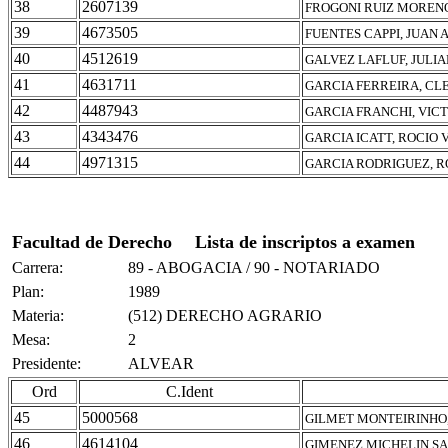
38
2607139
FROGONI RUIZ MOREN
39
4673505
FUENTES CAPPI, JUAN
40
4512619
GALVEZ LAFLUF, JULI
41
4631711
GARCIA FERREIRA, CLE
42
4487943
GARCIA FRANCHI, VIC
43
4343476
GARCIA ICATT, ROCIO 
44
4971315
GARCIA RODRIGUEZ, R
Facultad de Derecho
Lista de inscriptos a examen
Carrera:
89 - ABOGACIA / 90 - NOTARIADO
Plan:
1989
Materia:
(512) DERECHO AGRARIO
Mesa:
2
Presidente:
ALVEAR
Ord
C.Ident
45
5000568
GILMET MONTEIRINHO,
46
4614104
GIMENEZ MICHELIN S