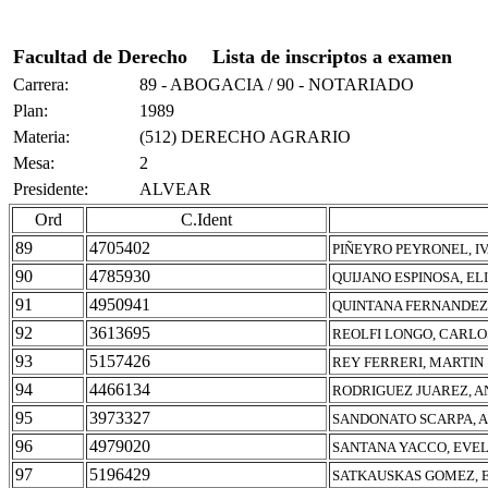
Facultad de Derecho
Lista de inscriptos a examen
Carrera:
89 - ABOGACIA / 90 - NOTARIADO
Plan:
1989
Materia:
(512) DERECHO AGRARIO
Mesa:
2
Presidente:
ALVEAR
Ord
C.Ident
89
4705402
PIÑEYRO PEYRONEL, I
90
4785930
QUIJANO ESPINOSA, EL
91
4950941
QUINTANA FERNANDEZ
92
3613695
REOLFI LONGO, CARL
93
5157426
REY FERRERI, MARTIN
94
4466134
RODRIGUEZ JUAREZ, 
95
3973327
SANDONATO SCARPA, 
96
4979020
SANTANA YACCO, EVE
97
5196429
SATKAUSKAS GOMEZ, 