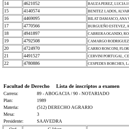
14
4621052
BAUZA PEREZ, LUCIA 
15
4140574
BENITEZ LADOS, ALVA
16
4469095
BILAT DAMASCO, ANA 
17
4770566
BURGUEÑO ESTEVEZ, 
18
4941897
CABRERA OGANDO, RO
19
4792508
CAMARGO RODRIGUEZ,
20
4724970
CARRO ROSCONI, FLO
21
4491527
CERVINI PORTUGAL, C
22
4780886
CESPEDES BORCHES, L
Facultad de Derecho
Lista de inscriptos a examen
Carrera:
89 - ABOGACIA / 90 - NOTARIADO
Plan:
1989
Materia:
(512) DERECHO AGRARIO
Mesa:
3
Presidente:
SAAVEDRA