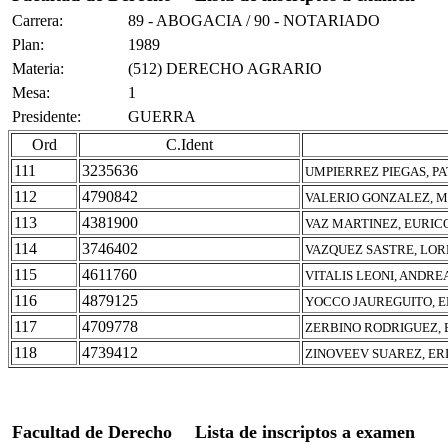
Carrera:
89 - ABOGACIA / 90 - NOTARIADO
Plan:
1989
Materia:
(512) DERECHO AGRARIO
Mesa:
1
Presidente:
GUERRA
Ord
C.Ident
111
3235636
UMPIERREZ PIEGAS, P
112
4790842
VALERIO GONZALEZ, 
113
4381900
VAZ MARTINEZ, EURIC
114
3746402
VAZQUEZ SASTRE, LOR
115
4611760
VITALIS LEONI, ANDRE
116
4879125
YOCCO JAUREGUITO, E
117
4709778
ZERBINO RODRIGUEZ, 
118
4739412
ZINOVEEV SUAREZ, ER
Facultad de Derecho
Lista de inscriptos a examen