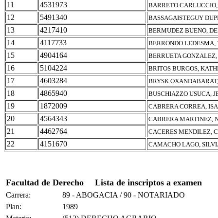
11
4531973
BARRETO CARLUCCIO, 
12
5491340
BASSAGAISTEGUY DUPE
13
4217410
BERMUDEZ BUENO, DE
14
4117733
BERRONDO LEDESMA,
15
4904164
BERRUETA GONZALEZ, 
16
5104224
BRITOS BURGOS, KAT
17
4603284
BRYSK OXANDABARAT,
18
4865940
BUSCHIAZZO USUCA, J
19
1872009
CABRERA CORREA, IS
20
4564343
CABRERA MARTINEZ, 
21
4462764
CACERES MENDILEZ, 
22
4151670
CAMACHO LAGO, SILVI
Facultad de Derecho
Lista de inscriptos a examen
Carrera:
89 - ABOGACIA / 90 - NOTARIADO
Plan:
1989