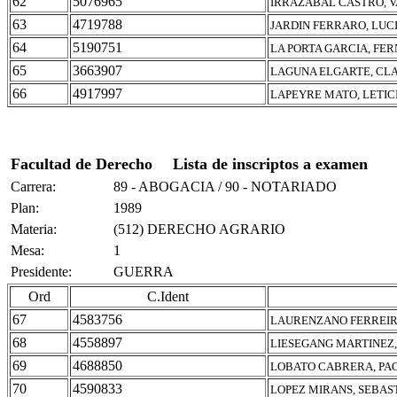
62
5076965
IRRAZABAL CASTRO, V
63
4719788
JARDIN FERRARO, LUC
64
5190751
LA PORTA GARCIA, FE
65
3663907
LAGUNA ELGARTE, CL
66
4917997
LAPEYRE MATO, LETICI
Facultad de Derecho
Lista de inscriptos a examen
Carrera:
89 - ABOGACIA / 90 - NOTARIADO
Plan:
1989
Materia:
(512) DERECHO AGRARIO
Mesa:
1
Presidente:
GUERRA
Ord
C.Ident
67
4583756
LAURENZANO FERREIR
68
4558897
LIESEGANG MARTINEZ,
69
4688850
LOBATO CABRERA, PA
70
4590833
LOPEZ MIRANS, SEBAS