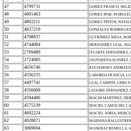
47
4799731
GOMEZ FRANCO, NELI
48
4601463
GOMEZ IPAR, MARIA E
49
4802211
GOMEZ PINTOS, NATALI
50
4837219
GONZALEZ RODRIGUEZ
51
4708837
GUTIERREZ MESA, MAR
52
4744084
HERNANDEZ LEAL, MAR
53
2769489
ITUARTE FERNANDEZ, 
54
2724085
JAUNARENA ALVAREZ,
55
4656746
KUCHARSKY ANDRZEJU
56
4556235
LABORDA FRANCIA, LU
57
4497741
LEAL CAMPOS, LIDIA 
58
4556069
LEGGIRE FERNANDEZ, 
59
4594486
MACHI MARTINEZ, DE
60
4575239
MACIEL CAMACHO, CA
61
4692224
MACIEL SORIA, MERC
62
4928871
MAIDANA BALLESTRER
63
3069694
MANERA CREMELLA, A