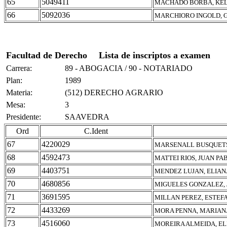
65
5049411
MACHADO BORBA, KE
66
5092036
MARCHIORO INGOLD, 
Facultad de Derecho
Lista de inscriptos a examen
Carrera:
89 - ABOGACIA / 90 - NOTARIADO
Plan:
1989
Materia:
(512) DERECHO AGRARIO
Mesa:
3
Presidente:
SAAVEDRA
Ord
C.Ident
67
4220029
MARSENALL BUSQUETS
68
4592473
MATTEI RIOS, JUAN PA
69
4403751
MENDEZ LUJAN, ELIAN
70
4680856
MIGUELES GONZALEZ,
71
3691595
MILLAN PEREZ, ESTEF
72
4433269
MORA PENNA, MARIAN
73
4516060
MOREIRA ALMEIDA, EL