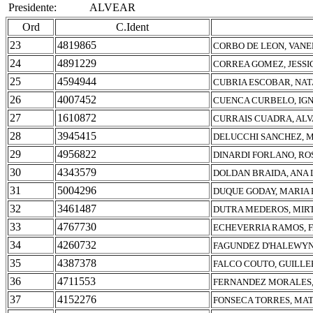
Presidente:
ALVEAR
Ord
C.Ident
23
4819865
CORBO DE LEON, VANE
24
4891229
CORREA GOMEZ, JESSI
25
4594944
CUBRIA ESCOBAR, NAT
26
4007452
CUENCA CURBELO, IGN
27
1610872
CURRAIS CUADRA, ALV
28
3945415
DELUCCHI SANCHEZ, M
29
4956822
DINARDI FORLANO, RO
30
4343579
DOLDAN BRAIDA, ANA
31
5004296
DUQUE GODAY, MARIA
32
3461487
DUTRA MEDEROS, MIR
33
4767730
ECHEVERRIA RAMOS, 
34
4260732
FAGUNDEZ D'HALEWYN
35
4387378
FALCO COUTO, GUILL
36
4711553
FERNANDEZ MORALES,
37
4152276
FONSECA TORRES, MAT