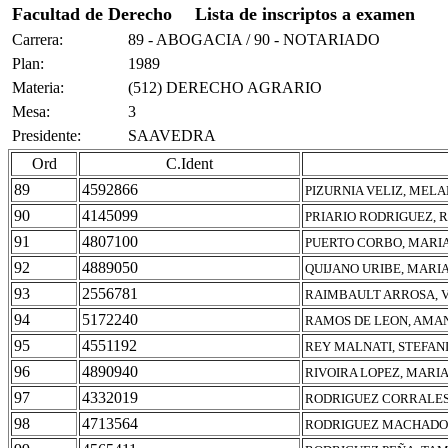
Facultad de Derecho
Lista de inscriptos a examen
Carrera:
89 - ABOGACIA / 90 - NOTARIADO
Plan:
1989
Materia:
(512) DERECHO AGRARIO
Mesa:
3
Presidente:
SAAVEDRA
Ord
C.Ident
89
4592866
PIZURNIA VELIZ, MELA
90
4145099
PRIARIO RODRIGUEZ, 
91
4807100
PUERTO CORBO, MARI
92
4889050
QUIJANO URIBE, MARI
93
2556781
RAIMBAULT ARROSA, 
94
5172240
RAMOS DE LEON, AMA
95
4551192
REY MALNATI, STEFAN
96
4890940
RIVOIRA LOPEZ, MARI
97
4332019
RODRIGUEZ CORRALES,
98
4713564
RODRIGUEZ MACHADO