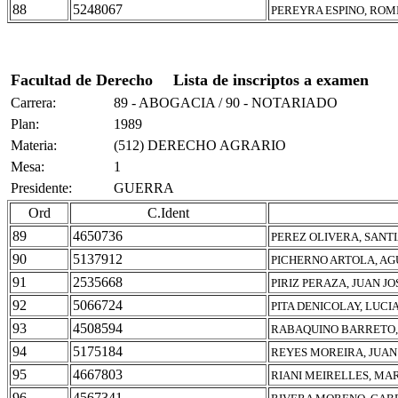
88
5248067
PEREYRA ESPINO, ROM
Facultad de Derecho
Lista de inscriptos a examen
Carrera:
89 - ABOGACIA / 90 - NOTARIADO
Plan:
1989
Materia:
(512) DERECHO AGRARIO
Mesa:
1
Presidente:
GUERRA
Ord
C.Ident
89
4650736
PEREZ OLIVERA, SANT
90
5137912
PICHERNO ARTOLA, AG
91
2535668
PIRIZ PERAZA, JUAN JO
92
5066724
PITA DENICOLAY, LUCI
93
4508594
RABAQUINO BARRETO,
94
5175184
REYES MOREIRA, JUAN
95
4667803
RIANI MEIRELLES, MAR
96
4567341