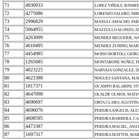
71
4930933
LOPEZ VIÑOLY, JENNIF
72
4275086
LORENZO FALERO, MIR
73
2996829
MASSA CAMACHO, PA
74
5064955
MAZZULLO ALONZO, A
75
4263099
MENDEZ BEGUERIE, NA
76
4610495
MENDEZ ZUNINO, MAR
77
4454985
MOISO BORTOLI, GIOR
78
1265685
MONTABONE NUÑEZ, 
79
4023225
NARVAJA GONZALEZ, D
80
4623388
NOGUES SANTANA, MA
81
1817371
OCAMPO BALARINI, SY
82
4647098
OLALDE OLMOS, MATI
83
4690697
ORTA CLARO, AGUSTIN
84
4696076
PEREIRA ANGELIS, AL
85
4608595
PEREIRA BARRERA, CA
86
4473387
PEREIRA MACIEL, ANA
87
1697317
PEREIRA MATTOS, MA