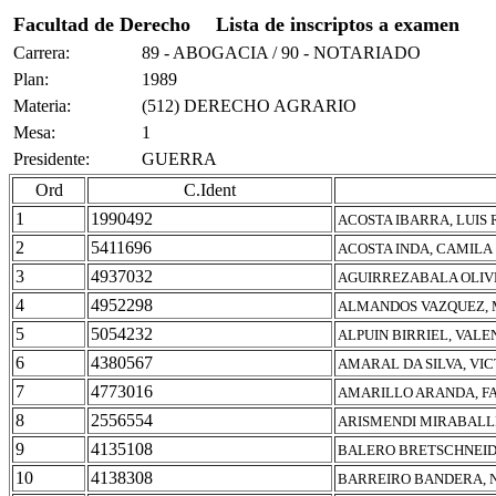
Facultad de Derecho
Lista de inscriptos a examen
Carrera:
89 - ABOGACIA / 90 - NOTARIADO
Plan:
1989
Materia:
(512) DERECHO AGRARIO
Mesa:
1
Presidente:
GUERRA
Ord
C.Ident
1
1990492
ACOSTA IBARRA, LUIS
2
5411696
ACOSTA INDA, CAMILA
3
4937032
AGUIRREZABALA OLIV
4
4952298
ALMANDOS VAZQUEZ, 
5
5054232
ALPUIN BIRRIEL, VALE
6
4380567
AMARAL DA SILVA, VI
7
4773016
AMARILLO ARANDA, F
8
2556554
ARISMENDI MIRABALL
9
4135108
BALERO BRETSCHNEID
10
4138308
BARREIRO BANDERA, 