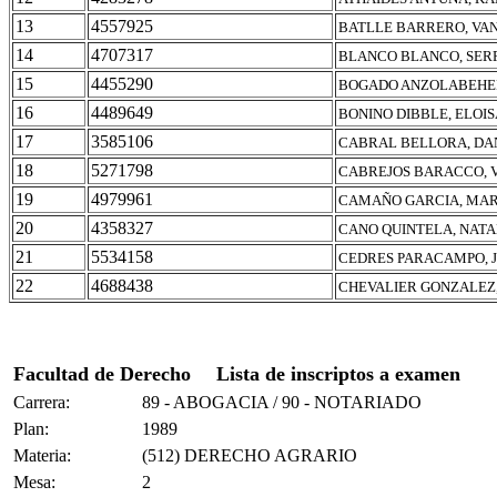
13
4557925
BATLLE BARRERO, VA
14
4707317
BLANCO BLANCO, SE
15
4455290
BOGADO ANZOLABEHER
16
4489649
BONINO DIBBLE, ELOI
17
3585106
CABRAL BELLORA, DAN
18
5271798
CABREJOS BARACCO, V
19
4979961
CAMAÑO GARCIA, MARI
20
4358327
CANO QUINTELA, NATA
21
5534158
CEDRES PARACAMPO, J
22
4688438
CHEVALIER GONZALEZ,
Facultad de Derecho
Lista de inscriptos a examen
Carrera:
89 - ABOGACIA / 90 - NOTARIADO
Plan:
1989
Materia:
(512) DERECHO AGRARIO
Mesa:
2