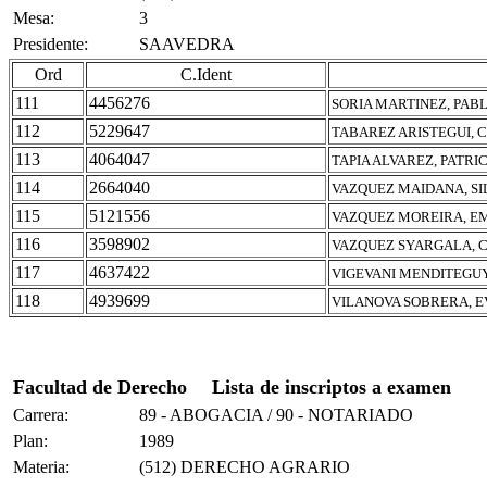
Mesa:
3
Presidente:
SAAVEDRA
Ord
C.Ident
111
4456276
SORIA MARTINEZ, PAB
112
5229647
TABAREZ ARISTEGUI, 
113
4064047
TAPIA ALVAREZ, PATRI
114
2664040
VAZQUEZ MAIDANA, SI
115
5121556
VAZQUEZ MOREIRA, E
116
3598902
VAZQUEZ SYARGALA, C
117
4637422
VIGEVANI MENDITEGU
118
4939699
VILANOVA SOBRERA, 
Facultad de Derecho
Lista de inscriptos a examen
Carrera:
89 - ABOGACIA / 90 - NOTARIADO
Plan:
1989
Materia:
(512) DERECHO AGRARIO