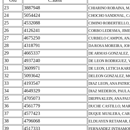
Ord
C.Ident
23
3887948
CHIARINO ROBAINA, 
24
5054424
CHOCHO SANDOVAL, C
25
4532088
CIMINO ROBERTIELLO
26
4126241
CORBO LEDESMA, JIM
27
4675250
CURBELO CAMPOS, AN
28
4318791
DA ROSA MOREIRA, JO
29
4665337
DE ARMAS GONZALEZ,
30
4937240
DE LEON RODRIGUEZ, 
31
3609971
DE LEON, LETICIA KAR
32
5093642
DELEON GONZALEZ, 
33
4193547
DIAZ LEON, ANA PATRI
34
4649329
DIAZ MEDEROS, PAULA
35
4705073
DIEPPA KLEIN, ANA PA
36
4561779
DUCHE CASTILLO, MA
37
4577423
DUQUE MUSLERA, CAR
38
4796068
ELDUAYEN RETAMAR, 
39
4517333
FERNANDEZ INTHAMOU