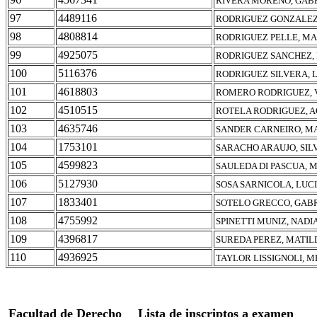
RIVERA MORENO, GAB
97
4489116
RODRIGUEZ GONZALEZ,
98
4808814
RODRIGUEZ PELLE, MA
99
4925075
RODRIGUEZ SANCHEZ, 
100
5116376
RODRIGUEZ SILVERA, 
101
4618803
ROMERO RODRIGUEZ, 
102
4510515
ROTELA RODRIGUEZ, A
103
4635746
SANDER CARNEIRO, MA
104
1753101
SARACHO ARAUJO, SIL
105
4599823
SAULEDA DI PASCUA, 
106
5127930
SOSA SARNICOLA, LUC
107
1833401
SOTELO GRECCO, GAB
108
4755992
SPINETTI MUNIZ, NADI
109
4396817
SUREDA PEREZ, MATIL
110
4936925
TAYLOR LISSIGNOLI, 
Facultad de Derecho
Lista de inscriptos a examen