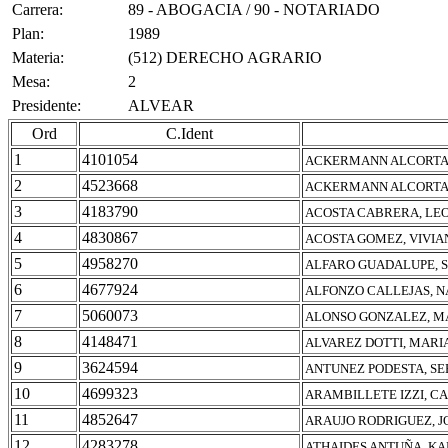
Carrera:
89 - ABOGACIA / 90 - NOTARIADO
Plan:
1989
Materia:
(512) DERECHO AGRARIO
Mesa:
2
Presidente:
ALVEAR
Ord
C.Ident
1
4101054
ACKERMANN ALCORTA,
2
4523668
ACKERMANN ALCORTA,
3
4183790
ACOSTA CABRERA, LE
4
4830867
ACOSTA GOMEZ, VIVI
5
4958270
ALFARO GUADALUPE, 
6
4677924
ALFONZO CALLEJAS, 
7
5060073
ALONSO GONZALEZ, MA
8
4148471
ALVAREZ DOTTI, MARI
9
3624594
ANTUNEZ PODESTA, SE
10
4699323
ARAMBILLETE IZZI, C
11
4852647
ARAUJO RODRIGUEZ, J
12
4283278
ATHAIDES ANTUÑA, K