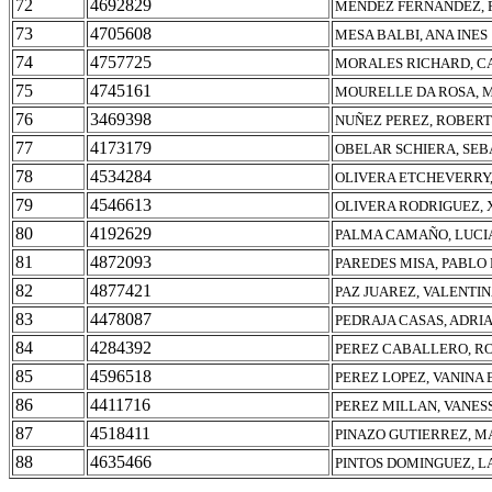
72
4692829
MENDEZ FERNANDEZ, 
73
4705608
MESA BALBI, ANA INES
74
4757725
MORALES RICHARD, CA
75
4745161
MOURELLE DA ROSA, 
76
3469398
NUÑEZ PEREZ, ROBER
77
4173179
OBELAR SCHIERA, SEB
78
4534284
OLIVERA ETCHEVERRY
79
4546613
OLIVERA RODRIGUEZ, 
80
4192629
PALMA CAMAÑO, LUCI
81
4872093
PAREDES MISA, PABLO
82
4877421
PAZ JUAREZ, VALENTI
83
4478087
PEDRAJA CASAS, ADRI
84
4284392
PEREZ CABALLERO, R
85
4596518
PEREZ LOPEZ, VANINA 
86
4411716
PEREZ MILLAN, VANES
87
4518411
PINAZO GUTIERREZ, M
88
4635466
PINTOS DOMINGUEZ, L