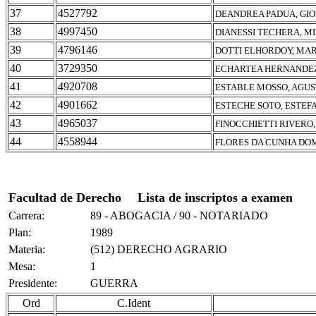
37
4527792
DEANDREA PADUA, GI
38
4997450
DIANESSI TECHERA, M
39
4796146
DOTTI ELHORDOY, MA
40
3729350
ECHARTEA HERNANDEZ,
41
4920708
ESTABLE MOSSO, AGUS
42
4901662
ESTECHE SOTO, ESTEF
43
4965037
FINOCCHIETTI RIVERO
44
4558944
FLORES DA CUNHA DO
Facultad de Derecho
Lista de inscriptos a examen
Carrera:
89 - ABOGACIA / 90 - NOTARIADO
Plan:
1989
Materia:
(512) DERECHO AGRARIO
Mesa:
1
Presidente:
GUERRA
Ord
C.Ident