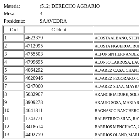
Materia:
(512) DERECHO AGRARIO
Mesa:
3
Presidente:
SAAVEDRA
Ord
C.Ident
1
4623379
ACOSTA ALBANO, STEF
2
4712995
ACOSTA FIGUEROA, RO
3
4755503
ALFONSIN HERNANDEZ
4
4799695
ALONSO LARROSA, LA
5
4064292
ALVAREZ CASA, CHAN
6
4620946
ALVAREZ PEGORARO, 
7
4247060
ALVAREZ SILVA, MAYRA
8
5032967
ARANCIBIA DURE, SOL
9
3909278
ARAUJO SOSA, MARIA 
10
4641811
BAGNASCO BANCHERO,
11
1743771
BALESTRINO SILVA, R
12
3418614
BARRIOS MENCHACA,
13
4492759
BARRIOS OLANO, MARI