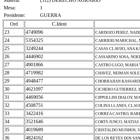
Materia:
(512) DERECHO AGRARIO
Mesa:
1
Presidente:
GUERRA
Ord
C.Ident
23
4749096
CARDOZO PEREZ, NADI
24
5354325
CARRIERI MARICHAL,
25
3249244
CASAS CLAVIJO, ANA K
26
4446902
CASSARINO SOSA, NOE
27
4901866
CASTRO LUGO, MARIA 
28
4719982
CHAVEZ, NEIMAN SOL
29
4948477
CHORBAJIAN KASSARDJ
30
4621097
CICHERO GUTIERREZ, 
31
4469056
CIPPOLLINI DIALOY, M
32
4508751
COLINA LLANES, CLA
33
3422416
CORREA CASTRO, BAR
34
3521646
CORTS JUNCO, MATIAS
35
4019689
CRISTALDO MUNHOS, 
36
4824162
DE LOS REYES DOS SA