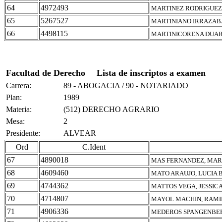
64
4972493
MARTINEZ RODRIGUEZ,
65
5267527
MARTINIANO IRRAZAB
66
4498115
MARTINICORENA DUAR
Facultad de Derecho
Lista de inscriptos a examen
Carrera:
89 - ABOGACIA / 90 - NOTARIADO
Plan:
1989
Materia:
(512) DERECHO AGRARIO
Mesa:
2
Presidente:
ALVEAR
Ord
C.Ident
67
4890018
MAS FERNANDEZ, MAR
68
4609460
MATO ARAUJO, LUCIA 
69
4744362
MATTOS VEGA, JESSIC
70
4714807
MAYOL MACHIN, RAM
71
4906336
MEDEROS SPANGENBER