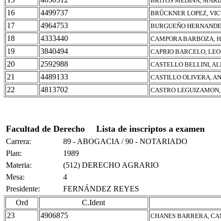
BRITOS MEDINA, MARI
16
4499737
BRÛCKNER LOPEZ, VIC
17
4964753
BURGUEÑO HERNANDEZ
18
4333440
CAMPORA BARBOZA, H
19
3840494
CAPRIO BARCELO, LE
20
2592988
CASTELLO BELLINI, A
21
4489133
CASTILLO OLIVERA, A
22
4813702
CASTRO LEGUIZAMON,
Facultad de Derecho
Lista de inscriptos a examen
Carrera:
89 - ABOGACIA / 90 - NOTARIADO
Plan:
1989
Materia:
(512) DERECHO AGRARIO
Mesa:
4
Presidente:
FERNÁNDEZ REYES
Ord
C.Ident
23
4906875
CHANES BARRERA, CA