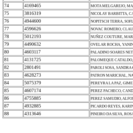
74
4169465
MOTA MELGAREJO, MA
75
3816319
NICOLAY BARBITTA, C
76
4944600
NOPITSCH TERRA, SOFI
77
4596626
NOVAC ROMERO, CLAU
78
5012193
NUÑEZ COUTURE, MAR
79
4490632
OVELAR ROCHA, YANI
80
4603117
PALADINO SOARES NET
81
4131725
PALOMEQUE CATALDO,
82
2801491
PAROLI SOSA, SANDRA
83
4628273
PATRON MARICHAL, N
84
5075379
PEREYRA LA PAZ, GIM
85
4607174
PEREZ PACHECO, CAN
86
4755885
PEREZ SAMUDIO, ALFO
87
4932885
PICARDO REYES, KARI
88
4313646
PINEIRO DA SILVA, ROS