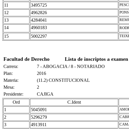
11
3495725
PESC
12
4962826
PONS
13
4284041
REMU
14
4960183
RODR
15
5002297
TEIX
Facultad de Derecho
Lista de inscriptos a examen
Carrera:
7 - ABOGACIA / 8 - NOTARIADO
Plan:
2016
Materia:
(11.2) CONSTITUCIONAL
Mesa:
2
Presidente:
CAJIGA
Ord
C.Ident
1
5045091
AMOR
2
5296279
CABR
3
4913911
CAMA