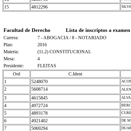
15
4812296
SILV
Facultad de Derecho
Lista de inscriptos a examen
Carrera:
7 - ABOGACIA / 8 - NOTARIADO
Plan:
2016
Materia:
(11.2) CONSTITUCIONAL
Mesa:
4
Presidente:
FLEITAS
Ord
C.Ident
1
5248070
ACOS
2
5608714
ALEN
3
4615845
ALVA
4
4972724
BERG
5
4893178
CURB
6
4921402
DE M
7
5069294
DUAR