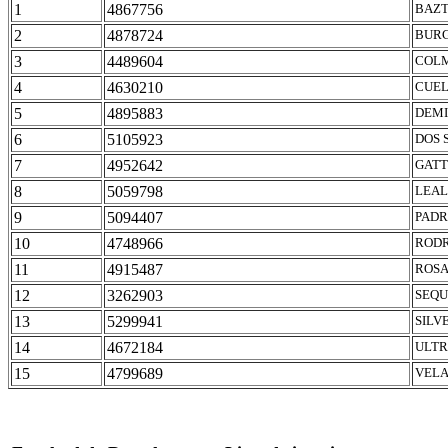
1
4867756
BAZT
2
4878724
BURG
3
4489604
COLM
4
4630210
CUEL
5
4895883
DEMI
6
5105923
DOS 
7
4952642
GATT
8
5059798
LEAL
9
5094407
PADR
10
4748966
RODR
11
4915487
ROSA
12
3262903
SEQU
13
5299941
SILV
14
4672184
ULTR
15
4799689
VELA