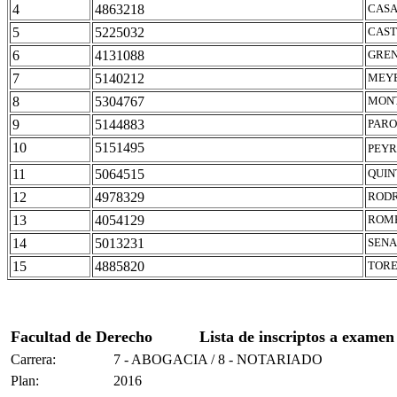
4
4863218
CASA
5
5225032
CAST
6
4131088
GREN
7
5140212
MEYE
8
5304767
MONT
9
5144883
PARO
10
5151495
PEYR
11
5064515
QUIN
12
4978329
RODR
13
4054129
ROME
14
5013231
SENA
15
4885820
TORE
Facultad de Derecho
Lista de inscriptos a examen
Carrera:
7 - ABOGACIA / 8 - NOTARIADO
Plan:
2016