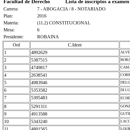
Facultad de Derecho
Lista de inscriptos a examen
Carrera:
7 - ABOGACIA / 8 - NOTARIADO
Plan:
2016
Materia:
(11.2) CONSTITUCIONAL
Mesa:
6
Presidente:
ROBAINA
Ord
C.Ident
1
4892629
ALVE
2
5387515
BORJ
3
4749817
CAMA
4
2638541
CORR
5
4983946
DELG
6
5353582
DI L
7
5395483
ECHE
8
5291311
GONZ
9
4913588
GUTI
10
5343240
LACO
11
4801565
LOUR