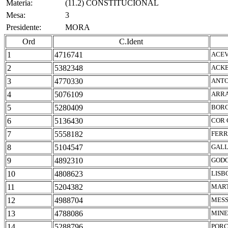
Materia:
(11.2) CONSTITUCIONAL
Mesa:
3
Presidente:
MORA
Ord
C.Ident
1
4716741
ACEV
2
5382348
ACKE
3
4770330
ANTO
4
5076109
ARRA
5
5280409
BORC
6
5136430
COR 
7
5558182
FERR
8
5104547
GALL
9
4892310
GODO
10
4808623
LISB
11
5204382
MART
12
4988704
MESS
13
4788086
MINE
14
5288796
PORC