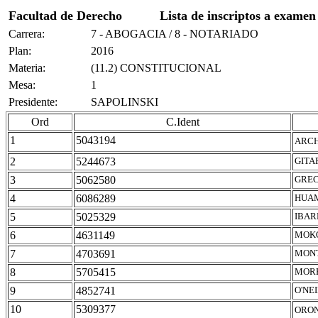
Facultad de Derecho
Lista de inscriptos a examen
Carrera:
7 - ABOGACIA / 8 - NOTARIADO
Plan:
2016
Materia:
(11.2) CONSTITUCIONAL
Mesa:
1
Presidente:
SAPOLINSKI
Ord
C.Ident
1
5043194
ARCH
2
5244673
GITA
3
5062580
GREC
4
6086289
HUAM
5
5025329
IBAR
6
4631149
MOKO
7
4703691
MONT
8
5705415
MORE
9
4852741
O'NE
10
5309377
ORON