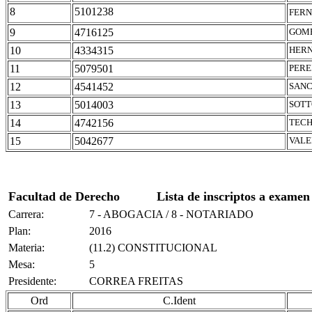
8
5101238
FERN
9
4716125
GOME
10
4334315
HERN
11
5079501
PERE
12
4541452
SANC
13
5014003
SOTT
14
4742156
TECH
15
5042677
VALE
Facultad de Derecho
Lista de inscriptos a examen
Carrera:
7 - ABOGACIA / 8 - NOTARIADO
Plan:
2016
Materia:
(11.2) CONSTITUCIONAL
Mesa:
5
Presidente:
CORREA FREITAS
Ord
C.Ident