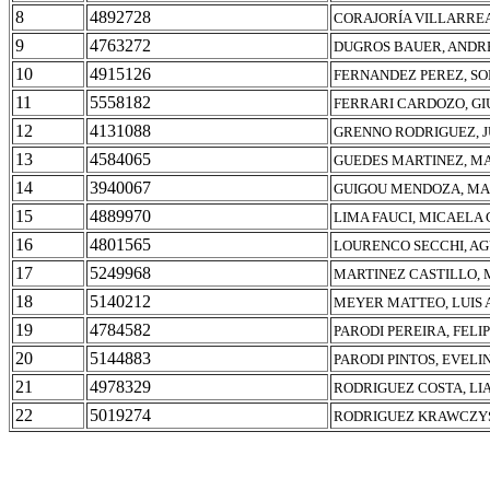
8
4892728
CORAJORÍA VILLARRE
9
4763272
DUGROS BAUER, ANDR
10
4915126
FERNANDEZ PEREZ, SO
11
5558182
FERRARI CARDOZO, G
12
4131088
GRENNO RODRIGUEZ, 
13
4584065
GUEDES MARTINEZ, M
14
3940067
GUIGOU MENDOZA, MA
15
4889970
LIMA FAUCI, MICAELA
16
4801565
LOURENCO SECCHI, AG
17
5249968
MARTINEZ CASTILLO,
18
5140212
MEYER MATTEO, LUIS
19
4784582
PARODI PEREIRA, FELI
20
5144883
PARODI PINTOS, EVELI
21
4978329
RODRIGUEZ COSTA, LI
22
5019274
RODRIGUEZ KRAWCZYS