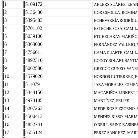
1
5109172
AHLERS SUÁREZ, LEA
2
5136430
COR CIPOLLA, ROMINA
3
5395483
ECHEVARRÍA RODRÍGU
4
5701102
ESTECHE SOSA, CAMIL
5
5039106
ETCHEGARAY MARIÑO,
6
5363006
FERNÁNDEZ VALLEJO, 
7
4756011
GAMA DUARTE, CAMIL
8
4892310
GODOY SOLARI, SANTI
9
5062580
GRECCO CUNEO, VANE
10
4579026
HORNOS GUTIERREZ, E
11
5110791
JARA MORALES, GIME
12
5344156
MAGARIÑOS LINKERT, 
13
4974105
MARTÍNEZ, FELIPE
14
5207263
MEDEIROS PIZZORNO, 
15
4500413
MENDEZ RISSO, MARIA
16
4852741
O'NEILL SAINZ-RASINES
17
5555124
PEREZ SANCHEZ, MARI