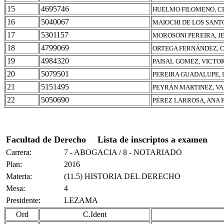
15
4695746
HUELMO FILOMENO, CE
16
5040067
MAIOCHI DE LOS SANT
17
5301157
MOROSONI PEREIRA, J
18
4799069
ORTEGA FERNÁNDEZ, 
19
4984320
PAISAL GOMEZ, VICT
20
5079501
PEREIRA GUADALUPE, 
21
5151495
PEYRÁN MARTINEZ, V
22
5050690
PÉREZ LARROSA, ANA 
Facultad de Derecho
Lista de inscriptos a examen
Carrera:
7 - ABOGACIA / 8 - NOTARIADO
Plan:
2016
Materia:
(11.5) HISTORIA DEL DERECHO
Mesa:
4
Presidente:
LEZAMA
Ord
C.Ident