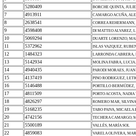
6
5280409
BORCHE QUINTA, JULI
7
4913911
CAMARGO ACUÑA, AL
8
2638541
CORREA REHERMANN,
9
4598408
DI MATTEO ALVAREZ, L
10
5069294
DUARTE LORENZO, MA
11
5372962
ISLAS VAZQUEZ, RUBE
12
1484323
LARRONDA CABRERA, 
13
5142934
MOLINA FABRA, LUCIA
14
4940435
PARODI MORAES, JUAN
15
4137419
PINO RODRIGUEZ, LETI
16
5146488
PORTILLO BERMÚDEZ,
17
4811509
PORTO ACOSTA, NADIA
18
4826297
ROMERO MAR, SILVIN
19
5168235
TABO PAIVA, MICAELA 
20
4742156
TECHERA CAMARGO, 
21
5500189
VALLÉS, MARÍA SOL
22
4859083
VARELA OLIVERA, MA