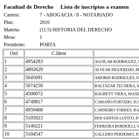
Facultad de Derecho
Lista de inscriptos a examen
Carrera:
7 - ABOGACIA / 8 - NOTARIADO
Plan:
2016
Materia:
(11.5) HISTORIA DEL DERECHO
Mesa:
1
Presidente:
PORTA
Ord
C.Ident
1
4954283
AGUILAR RODRIGUEZ, 
2
4892629
ALVEAR FIGUEREDO, 
3
5045091
AMORIN RODRIGUES, S
4
5074250
BALTAZAR TECHERA, 
5
4500072
BAUBETT VIERA, MAX
6
4749817
CAMAÑO FURTADO, JU
7
4959468
CARNEIRO TORRES, R
8
5105923
DOS SANTOS LOTITO, P
9
5140221
FERREIRA BORDOLLI, V
10
5104547
GALLERO PERDOMO, J