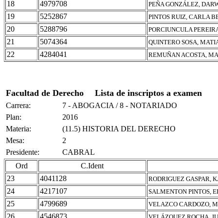
18
4979708
PEÑA GONZÁLEZ, DAR
19
5252867
PINTOS RUIZ, CARLA B
20
5288796
PORCIUNCULA PEREIRA
21
5074364
QUINTERO SOSA, MATI
22
4284041
REMUÑAN ACOSTA, M
Facultad de Derecho
Lista de inscriptos a examen
Carrera:
7 - ABOGACIA / 8 - NOTARIADO
Plan:
2016
Materia:
(11.5) HISTORIA DEL DERECHO
Mesa:
2
Presidente:
CABRAL
Ord
C.Ident
23
4041128
RODRIGUEZ GASPAR, K
24
4217107
SALMENTON PINTOS, E
25
4799689
VELAZCO CARDOZO, M
26
4546873
VELÁZQUEZ ROCHA, J