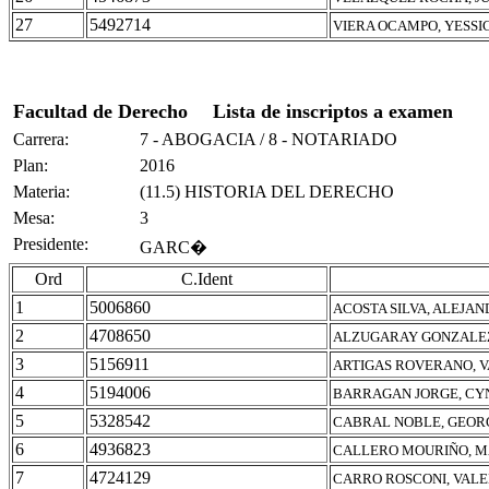
27
5492714
VIERA OCAMPO, YESSI
Facultad de Derecho
Lista de inscriptos a examen
Carrera:
7 - ABOGACIA / 8 - NOTARIADO
Plan:
2016
Materia:
(11.5) HISTORIA DEL DERECHO
Mesa:
3
Presidente:
GARC�
Ord
C.Ident
1
5006860
ACOSTA SILVA, ALEJA
2
4708650
ALZUGARAY GONZALE
3
5156911
ARTIGAS ROVERANO, V
4
5194006
BARRAGAN JORGE, CY
5
5328542
CABRAL NOBLE, GEOR
6
4936823
CALLERO MOURIÑO, 
7
4724129
CARRO ROSCONI, VAL