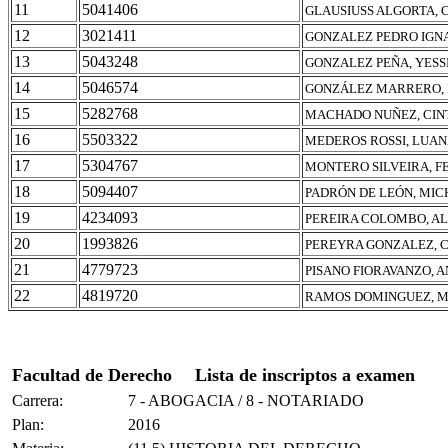
11
5041406
GLAUSIUSS ALGORTA, 
12
3021411
GONZALEZ PEDRO IGNA
13
5043248
GONZALEZ PEÑA, YESS
14
5046574
GONZÁLEZ MARRERO,
15
5282768
MACHADO NUÑEZ, CINT
16
5503322
MEDEROS ROSSI, LUA
17
5304767
MONTERO SILVEIRA, 
18
5094407
PADRÓN DE LEÓN, MIC
19
4234093
PEREIRA COLOMBO, A
20
1993826
PEREYRA GONZALEZ, 
21
4779723
PISANO FIORAVANZO, 
22
4819720
RAMOS DOMINGUEZ, M
Facultad de Derecho
Lista de inscriptos a examen
Carrera:
7 - ABOGACIA / 8 - NOTARIADO
Plan:
2016