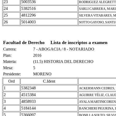
23
5003536
RODRIGUEZ ALEGRETT
24
5382516
SARLI CABRERA, MARI
25
4812296
SILVERA VITABARES, 
26
5014003
SOTTO GAYOSO, SANTI
Facultad de Derecho
Lista de inscriptos a examen
Carrera:
7 - ABOGACIA / 8 - NOTARIADO
Plan:
2016
Materia:
(11.5) HISTORIA DEL DERECHO
Mesa:
5
Presidente:
MORENO
Ord
C.Ident
1
5382348
ACKERMANN CEDRES, 
2
4515384
AGUIRRE TÉLIZ, CLAU
3
4858933
AYALA MARTINICOREN
4
5184144
BANCHIERI PIGURINA, 
5
5366097
BONILLA SOUTO, SILVI