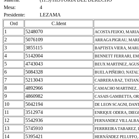
Mesa:
4
Presidente:
LEZAMA
Ord
C.Ident
1
5248070
ACOSTA FEIJOO, MARI
2
5076109
ARRAGA PIGRAU, MARI
3
3855115
BAPTISTA VIERA, MAR
4
5142004
BENNETT FERRARI, EM
5
4743043
BEUX MARTINEZ, AGU
6
5084328
BUELA PIÑEIRO, NATA
7
5213043
CABRERA BAZ, TATIAN
8
4892966
CAMACHO MARTINEZ, 
9
4860982
CASAIS GAMBETTA, OR
10
5042194
DE LEON SCAGNI, DANT
11
3512974
ENRIQUE ODERA, DIE
12
5542936
FERNANDEZ VILLALBA
13
5745910
FERRREIRA TABAREZ,
14
5395421
HERNÁNDEZ PELUFFO,