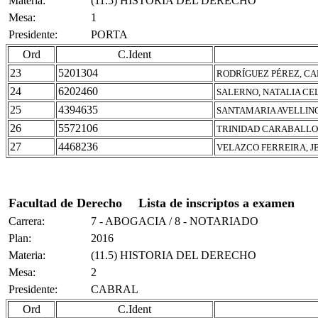
Materia:
(11.5) HISTORIA DEL DERECHO
Mesa:
1
Presidente:
PORTA
Ord
C.Ident
23
5201304
RODRÍGUEZ PÉREZ, C
24
6202460
SALERNO, NATALIA CE
25
4394635
SANTAMARIA AVELLINO
26
5572106
TRINIDAD CARABALLO,
27
4468236
VELAZCO FERREIRA, J
Facultad de Derecho
Lista de inscriptos a examen
Carrera:
7 - ABOGACIA / 8 - NOTARIADO
Plan:
2016
Materia:
(11.5) HISTORIA DEL DERECHO
Mesa:
2
Presidente:
CABRAL
Ord
C.Ident