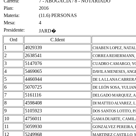
Carrera:
7 - ABOGACIA / 8 - NOTARIADO
Plan:
2016
Materia:
(11.6) PERSONAS
Mesa:
4
Presidente:
JARD�
Ord
C.Ident
1
4929339
CHABEN LOPEZ, NATAL
2
2638541
CORREA REHERMANN,
3
5147076
CUADRO CAMARGO, YO
4
5469065
DAVILA MENESES, ANG
5
4466944
DE LA LLANA CABRERA
6
5070725
DE LEÓN SOSA, YULIA
7
5161116
DELGADO MARQUEZ, 
8
4598408
DI MATTEO ALVAREZ, L
9
5105923
DOS SANTOS LOTITO, P
10
4756011
GAMA DUARTE, CAMIL
11
5059930
GONZALVEZ PEREIRA, 
12
5249968
MARTINEZ CASTILLO,