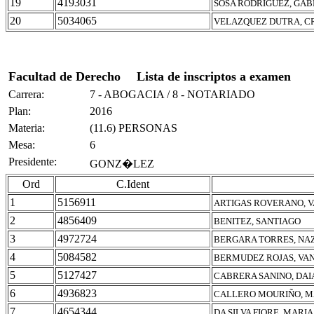
19
4193031
SOSA RODRIGUEZ, GAB
20
5034065
VELAZQUEZ DUTRA, C
Facultad de Derecho
Lista de inscriptos a examen
Carrera:
7 - ABOGACIA / 8 - NOTARIADO
Plan:
2016
Materia:
(11.6) PERSONAS
Mesa:
6
Presidente:
GONZ�LEZ
Ord
C.Ident
1
5156911
ARTIGAS ROVERANO, V
2
4856409
BENITEZ, SANTIAGO
3
4972724
BERGARA TORRES, NA
4
5084582
BERMUDEZ ROJAS, VA
5
5127427
CABRERA SANINO, DAI
6
4936823
CALLERO MOURIÑO, 
7
4654344
DA SILVA FIORE, MARI