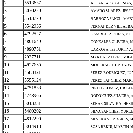
2
5513637
ALCANTARA IGLESIAS
3
5070229
AMARO SUÁREZ, JESSI
4
3513770
BARBOZA PANZL, MART
5
5542936
FERNANDEZ VILLALBA
6
4792527
GAMBETTA ROJAS, VIC
7
4891649
GONZALEZ OLIVERA, 
8
4890751
LARROSA TESTURI, N
9
2937711
MARTINEZ PIRES, MIG
10
4957635
MODERNELL CARBONE
11
4583321
PEREZ RODRIGUEZ, JU
12
5555124
PEREZ SANCHEZ, MARI
13
4751838
PINTOS GOMEZ, CRIST
14
4748966
RODRIGUEZ SILVERA,
15
5013231
SENAR SILVA, KATHER
16
5480202
SILVA SANCHEZ, YURE
17
4812296
SILVERA VITABARES, 
18
5014918
SOSA BERNI, MARTIN 