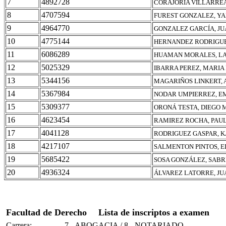
7
4892728
CORAJORÍA VILLARRE
8
4707594
FUREST GONZALEZ, Y
9
4964770
GONZALEZ GARCÍA, J
10
4775144
HERNANDEZ RODRIGUE
11
6086289
HUAMAN MORALES, LA
12
5025329
IBARRA PEREZ, MARIA 
13
5344156
MAGARIÑOS LINKERT, 
14
5367984
NODAR UMPIERREZ, 
15
5309377
ORONÁ TESTA, DIEGO 
16
4623454
RAMIREZ ROCHA, PAU
17
4041128
RODRIGUEZ GASPAR, K
18
4217107
SALMENTON PINTOS, E
19
5685422
SOSA GONZÁLEZ, SAB
20
4936324
ÁLVAREZ LATORRE, JU
Facultad de Derecho
Lista de inscriptos a examen
Carrera:
7 - ABOGACIA / 8 - NOTARIADO