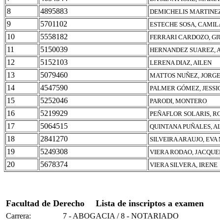
8
4895883
DEMICHELIS MARTINEZ
9
5701102
ESTECHE SOSA, CAMIL
10
5558182
FERRARI CARDOZO, G
11
5150039
HERNANDEZ SUAREZ,
12
5152103
LERENA DIAZ, AILEN
13
5079460
MATTOS NUÑEZ, JORGE
14
4547590
PALMER GÓMEZ, JESSI
15
5252046
PARODI, MONTERO
16
5219929
PEÑAFLOR SOLARIS, R
17
5064515
QUINTANA PUÑALES, A
18
2841270
SILVEIRA ARAUJO, EV
19
5249308
VIERA RODAO, JACQUE
20
5678374
VIERA SILVERA, IRENE
Facultad de Derecho
Lista de inscriptos a examen
Carrera:
7 - ABOGACIA / 8 - NOTARIADO