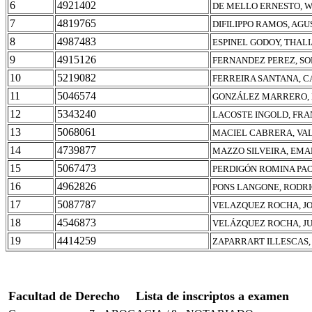
6
4921402
DE MELLO ERNESTO, W
7
4819765
DIFILIPPO RAMOS, AGU
8
4987483
ESPINEL GODOY, THAL
9
4915126
FERNANDEZ PEREZ, SO
10
5219082
FERREIRA SANTANA, C
11
5046574
GONZÁLEZ MARRERO,
12
5343240
LACOSTE INGOLD, FR
13
5068061
MACIEL CABRERA, VA
14
4739877
MAZZO SILVEIRA, EM
15
5067473
PERDIGÓN ROMINA PAO
16
4962826
PONS LANGONE, RODR
17
5087787
VELAZQUEZ ROCHA, J
18
4546873
VELÁZQUEZ ROCHA, J
19
4414259
ZAPARRART ILLESCAS,
Facultad de Derecho
Lista de inscriptos a examen