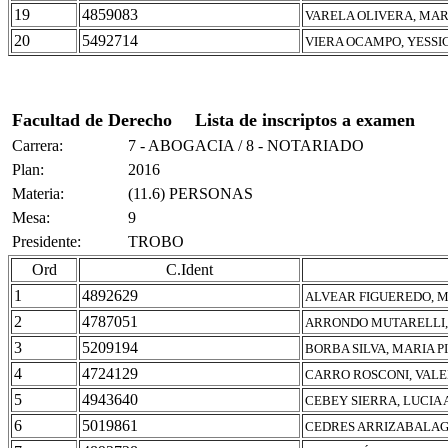
19
4859083
VARELA OLIVERA, MA
20
5492714
VIERA OCAMPO, YESSI
Facultad de Derecho
Lista de inscriptos a examen
Carrera:
7 - ABOGACIA / 8 - NOTARIADO
Plan:
2016
Materia:
(11.6) PERSONAS
Mesa:
9
Presidente:
TROBO
Ord
C.Ident
1
4892629
ALVEAR FIGUEREDO, 
2
4787051
ARRONDO MUTARELLI,
3
5209194
BORBA SILVA, MARIA P
4
4724129
CARRO ROSCONI, VAL
5
4943640
CEBEY SIERRA, LUCIA
6
5019861
CEDRES ARRIZABALAG