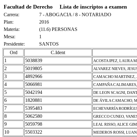
Facultad de Derecho
Lista de inscriptos a examen
Carrera:
7 - ABOGACIA / 8 - NOTARIADO
Plan:
2016
Materia:
(11.6) PERSONAS
Mesa:
1
Presidente:
SANTOS
Ord
C.Ident
1
5038839
ACOSTA IPEZ, LAURA
2
5019805
ALVAREZ NIEVES, JESU
3
4892966
CAMACHO MARTINEZ, 
4
5066981
CAMPAÑA CALIMARES,
5
5042194
DE LEON SCAGNI, DANT
6
1820881
DE ÁVILA CAMACHO, M
7
5395483
ECHEVARRÍA RODRÍGU
8
5062580
GRECCO CUNEO, VANE
9
5059798
LEAL RISSO, ALICE GI
10
5503322
MEDEROS ROSSI, LUA