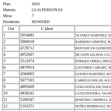
Plan:
2016
Materia:
(11.6) PERSONAS
Mesa:
7
Presidente:
HOWARD
Ord
C.Ident
1
5054082
ALVAREZ MARTINEZ, 
2
5060018
BARRERO GIMENEZ, M
3
4729712
BENTANCUR GUERENDI
4
4952607
DE LEÓN SALINAS, LUC
5
3512974
ENRIQUE ODERA, DIE
6
4876914
GAUTHIER CAIRABÚ, M
7
4584065
GUEDES MARTINEZ, M
8
5077593
LARREGUI MILAN, AGU
9
4895669
LEMA SOTOLANI, DAY
10
4838242
LUZZI FIGUEIRA, VALE
11
5266347
MARTINS CAMPBELL, 
12
5102251
NUÑEZ RODRIGUEZ, R