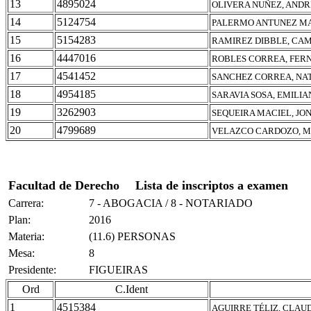
13
4895024
OLIVERA NUÑEZ, ANDR
14
5124754
PALERMO ANTUNEZ MA
15
5154283
RAMIREZ DIBBLE, CA
16
4447016
ROBLES CORREA, FE
17
4541452
SANCHEZ CORREA, NA
18
4954185
SARAVIA SOSA, EMILIA
19
3262903
SEQUEIRA MACIEL, JO
20
4799689
VELAZCO CARDOZO, M
Facultad de Derecho
Lista de inscriptos a examen
Carrera:
7 - ABOGACIA / 8 - NOTARIADO
Plan:
2016
Materia:
(11.6) PERSONAS
Mesa:
8
Presidente:
FIGUEIRAS
Ord
C.Ident
1
4515384
AGUIRRE TÉLIZ, CLAU