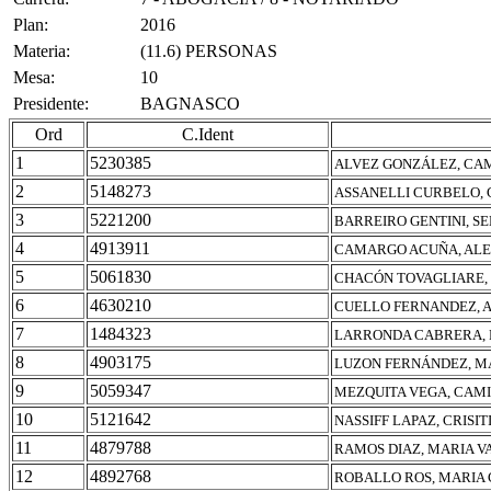
Plan:
2016
Materia:
(11.6) PERSONAS
Mesa:
10
Presidente:
BAGNASCO
Ord
C.Ident
1
5230385
ALVEZ GONZÁLEZ, CA
2
5148273
ASSANELLI CURBELO, 
3
5221200
BARREIRO GENTINI, S
4
4913911
CAMARGO ACUÑA, AL
5
5061830
CHACÓN TOVAGLIARE,
6
4630210
CUELLO FERNANDEZ, 
7
1484323
LARRONDA CABRERA, 
8
4903175
LUZON FERNÁNDEZ, M
9
5059347
MEZQUITA VEGA, CAM
10
5121642
NASSIFF LAPAZ, CRISI
11
4879788
RAMOS DIAZ, MARIA V
12
4892768
ROBALLO ROS, MARIA