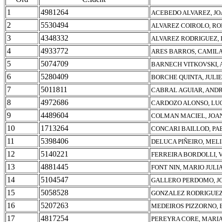
1
4981264
ACEBEDO ALVAREZ, JO
2
5530494
ALVAREZ COIROLO, R
3
4348332
ALVAREZ RODRIGUEZ,
4
4933772
ARES BARROS, CAMIL
5
5074709
BARNECH VITKOVSKI, 
6
5280409
BORCHE QUINTA, JULI
7
5011811
CABRAL AGUIAR, AND
8
4972686
CARDOZO ALONSO, LU
9
4489604
COLMAN MACIEL, JOAN
10
1713264
CONCARI BAILLOD, PA
11
5398406
DELUCA PIÑEIRO, MEL
12
5140221
FERREIRA BORDOLLI, V
13
4881445
FONT NIN, MARIO JULI
14
5104547
GALLERO PERDOMO, J
15
5058528
GONZALEZ RODRIGUEZ
16
5207263
MEDEIROS PIZZORNO, 
17
4817254
PEREYRA CORE, MARI