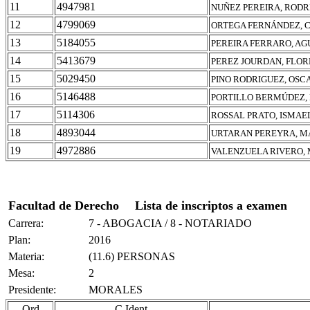
11
4947981
NUÑEZ PEREIRA, RODR
12
4799069
ORTEGA FERNÁNDEZ, 
13
5184055
PEREIRA FERRARO, AG
14
5413679
PEREZ JOURDAN, FLOR
15
5029450
PINO RODRIGUEZ, OS
16
5146488
PORTILLO BERMÚDEZ,
17
5114306
ROSSAL PRATO, ISMAE
18
4893044
URTARAN PEREYRA, M
19
4972886
VALENZUELA RIVERO,
Facultad de Derecho
Lista de inscriptos a examen
Carrera:
7 - ABOGACIA / 8 - NOTARIADO
Plan:
2016
Materia:
(11.6) PERSONAS
Mesa:
2
Presidente:
MORALES
Ord
C.Ident