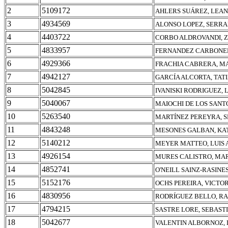
2
5109172
AHLERS SUÁREZ, LEA
3
4934569
ALONSO LOPEZ, SERR
4
4403722
CORBO ALDROVANDI, 
5
4833957
FERNANDEZ CARBONEL
6
4929366
FRACHIA CABRERA, M
7
4942127
GARCÍA ALCORTA, TATI
8
5042845
IVANISKI RODRIGUEZ, 
9
5040067
MAIOCHI DE LOS SANT
10
5263540
MARTÍNEZ PEREYRA, 
11
4843248
MESONES GALBAN, KA
12
5140212
MEYER MATTEO, LUIS
13
4926154
MURES CALISTRO, MAR
14
4852741
O'NEILL SAINZ-RASINES
15
5152176
OCHS PEREIRA, VICTOR
16
4830956
RODRÍGUEZ BELLO, R
17
4794215
SASTRE LORE, SEBAST
18
5042677
VALENTIN ALBORNOZ,