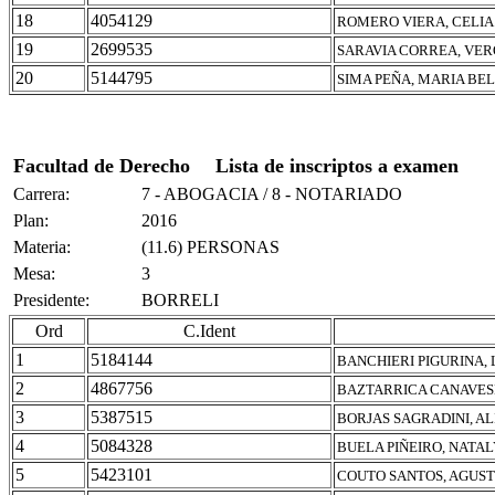
18
4054129
ROMERO VIERA, CELIA
19
2699535
SARAVIA CORREA, VE
20
5144795
SIMA PEÑA, MARIA BE
Facultad de Derecho
Lista de inscriptos a examen
Carrera:
7 - ABOGACIA / 8 - NOTARIADO
Plan:
2016
Materia:
(11.6) PERSONAS
Mesa:
3
Presidente:
BORRELI
Ord
C.Ident
1
5184144
BANCHIERI PIGURINA, 
2
4867756
BAZTARRICA CANAVES
3
5387515
BORJAS SAGRADINI, A
4
5084328
BUELA PIÑEIRO, NATA
5
5423101
COUTO SANTOS, AGUST