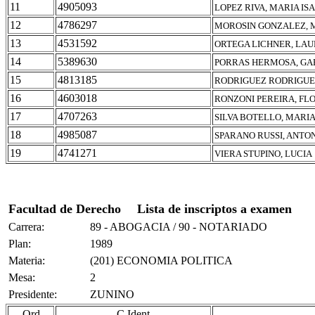
11
4905093
LOPEZ RIVA, MARIA IS
12
4786297
MOROSIN GONZALEZ, 
13
4531592
ORTEGA LICHNER, LA
14
5389630
PORRAS HERMOSA, GA
15
4813185
RODRIGUEZ RODRIGUEZ
16
4603018
RONZONI PEREIRA, FL
17
4707263
SILVA BOTELLO, MARIA
18
4985087
SPARANO RUSSI, ANTO
19
4741271
VIERA STUPINO, LUCIA
Facultad de Derecho
Lista de inscriptos a examen
Carrera:
89 - ABOGACIA / 90 - NOTARIADO
Plan:
1989
Materia:
(201) ECONOMIA POLITICA
Mesa:
2
Presidente:
ZUNINO
Ord
C.Ident