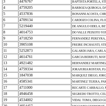
3
4476767
BAPTISTA PORTELA, S
4
4759205
BARBOZA QUIROGA, D
5
4537836
BONANNI ACOSTA, CHR
6
4709134
CARDOZO COLINA, FL
7
5219440
DE ANGULO ODELA, BE
8
4014753
DO VALLE PEIXOTO YO
9
4718250
FERNANDEZ PEREYRA, 
10
3905108
FREIRE INCHAUSTI, S
11
5252873
GALARDI JARA, CARL
12
4614761
GARCIA BERRUTI, MA
13
4921482
HERNANDEZ MARTINEZ
14
4759334
JORAJURIA ROSTAN, F
15
1847038
MARQUEZ DIEGO, JOR
16
4585341
MARTINEZ TEJERA, P
17
4711000
RECARTE CARBALLO, 
18
4946458
SEGREDO TROTTO, CEL
19
4534002
VIDAL TOMA, DIEGO 
20
4954457