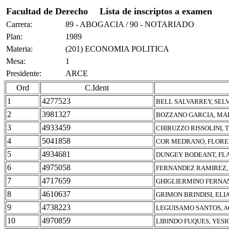
Facultad de Derecho
Lista de inscriptos a examen
Carrera:
89 - ABOGACIA / 90 - NOTARIADO
Plan:
1989
Materia:
(201) ECONOMIA POLITICA
Mesa:
1
Presidente:
ARCE
Ord
C.Ident
1
4277523
BELL SALVARREY, SEL
2
3981327
BOZZANO GARCIA, MAR
3
4933459
CHIRUZZO RISSOLINI, T
4
5041858
COR MEDRANO, FLORE
5
4934681
DUNGEY BODEANT, FLA
6
4975058
FERNANDEZ RAMIREZ,
7
4717659
GHIGLIERMINO FERNAN
8
4610637
GRIMON BRINDISI, ELI
9
4738223
LEGUISAMO SANTOS, A
10
4970859
LIBINDO FUQUES, YES