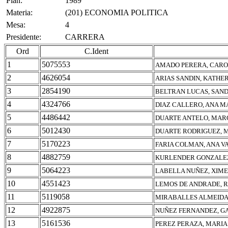
Plan:
1989
Materia:
(201) ECONOMIA POLITICA
Mesa:
4
Presidente:
CARRERA
Ord
C.Ident
1
5075553
AMADO PERERA, CARO
2
4626054
ARIAS SANDIN, KATHE
3
2854190
BELTRAN LUCAS, SAND
4
4324766
DIAZ CALLERO, ANA M
5
4486442
DUARTE ANTELO, MAR
6
5012430
DUARTE RODRIGUEZ, 
7
5170223
FARIA COLMAN, ANA V
8
4882759
KURLENDER GONZALEZ
9
5064223
LABELLA NUÑEZ, XIM
10
4551423
LEMOS DE ANDRADE, 
11
5119058
MIRABALLES ALMEIDA,
12
4922875
NUÑEZ FERNANDEZ, G
13
5161536
PEREZ PERAZA, MARIA