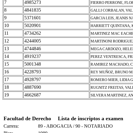
7
4985273
FIERRO PERRONE, FLO
8
4841835
GALLI CORBALAN, VAL
9
5371601
GARCIA LEIS, JEANIS 
10
5020901
HARRIETT QUINTANA, 
11
4734262
MARTINEZ MAC EACHE
12
4244005
MARTINONI RODRIGUE
13
4744846
MEGA CARDOZO, HEL
14
4919237
PEREZ VENTRESCA, FR
15
5001348
RAMIREZ MACHADO, C
16
4228793
REY MUÑOZ, BRUNO M
17
4928797
ROMERO MIER, LIDIA 
18
4887690
RUGNITZ FREITAS, VAL
19
4662687
SILVERA MARTINEZ, A
Facultad de Derecho
Lista de inscriptos a examen
Carrera:
89 - ABOGACIA / 90 - NOTARIADO