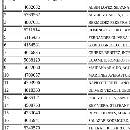
1
4632082
ALBIN LOPEZ, SILVANA
2
5369567
ALVAREZ GARCIA, CEC
3
4807631
BERMUDEZ PEREYRA, 
4
5211514
DOMINGUEZ GUIDOBON
5
5116935
FERNANDEZ OLIVERA,
6
4154581
GARCIA GRECCO, LETI
7
4646835
GEHRKE BENITEZ, INGR
8
5038129
LUJAMBIO ROMERO, F
9
5022060
MAIDANA ARAUJO, AG
10
4709057
MARTINEZ AVERASTURI
11
4793906
NAPILOTTI ORELLANO,
12
4818363
OLIVERI VEZZOLI, GE
13
4635121
PEREZ BORGES, SANTI
14
4508753
REY VIERA, STEPHANY
15
4733040
REYES HORNES, MARC
16
4685941
SALAZAR RODRIGUEZ,
17
5340570
TEJERA CHUCARRO, E