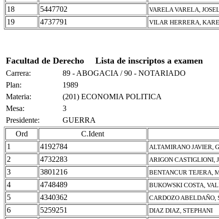
18
5447702
VARELA VARELA, JOSEL
19
4737791
VILAR HERRERA, KAR
Facultad de Derecho
Lista de inscriptos a examen
Carrera:
89 - ABOGACIA / 90 - NOTARIADO
Plan:
1989
Materia:
(201) ECONOMIA POLITICA
Mesa:
3
Presidente:
GUERRA
Ord
C.Ident
1
4192784
ALTAMIRANO JAVIER, 
2
4732283
ARIGON CASTIGLIONI, 
3
3801216
BENTANCUR TEJERA, 
4
4748489
BUKOWSKI COSTA, VA
5
4340362
CARDOZO ABELDAÑO, S
6
5259251
DIAZ DIAZ, STEPHANI