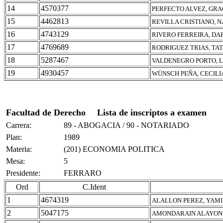
14
4570377
PERFECTO ALVEZ, GRA
15
4462813
REVILLA CRISTIANO,
16
4743129
RIVERO FERREIRA, DA
17
4769689
RODRIGUEZ TRIAS, TA
18
5287467
VALDENEGRO PORTO, 
19
4930457
WÜNSCH PEÑA, CECILI
Facultad de Derecho
Lista de inscriptos a examen
Carrera:
89 - ABOGACIA / 90 - NOTARIADO
Plan:
1989
Materia:
(201) ECONOMIA POLITICA
Mesa:
5
Presidente:
FERRARO
Ord
C.Ident
1
4674319
ALALLON PEREZ, YAMI
2
5047175
AMONDARAIN ALAYON,