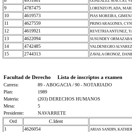
8
4951861
GONZALEZ MACCIO, V
9
4787475
LORENZO PLADA, MAR
10
4619573
PIAS MOREIRA, GIMEN
11
4627559
PRINO ARAGONES, CYN
12
4619921
REVETRIA ANTUNEZ, Y
13
4622094
SUSUNDEY ORMAZABA
14
4742485
VALDENEGRO ALVAREZ
15
2744313
ZAVALA ORONOZ, DAN
Facultad de Derecho
Lista de inscriptos a examen
Carrera:
89 - ABOGACIA / 90 - NOTARIADO
Plan:
1989
Materia:
(203) DERECHOS HUMANOS
Mesa:
5
Presidente:
NAVARRETE
Ord
C.Ident
1
4626054
ARIAS SANDIN, KATHE