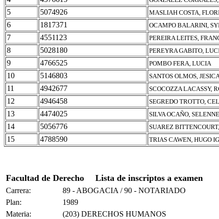
5
5074926
MASLIAH COSTA, FLOR
6
1817371
OCAMPO BALARINI, SY
7
4551123
PEREIRA LEITES, FRAN
8
5028180
PEREYRA GABITO, LU
9
4766525
POMBO FERA, LUCIA
10
5146803
SANTOS OLMOS, JESIC
11
4942677
SCOCOZZA LACASSY, R
12
4946458
SEGREDO TROTTO, CEL
13
4474025
SILVA OCAÑO, SELENN
14
5056776
SUAREZ BITTENCOURT,
15
4788590
TRIAS CAWEN, HUGO I
Facultad de Derecho
Lista de inscriptos a examen
Carrera:
89 - ABOGACIA / 90 - NOTARIADO
Plan:
1989
Materia:
(203) DERECHOS HUMANOS