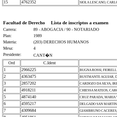
15
4762352
SIOLA LESCANO, CARL
Facultad de Derecho
Lista de inscriptos a examen
Carrera:
89 - ABOGACIA / 90 - NOTARIADO
Plan:
1989
Materia:
(203) DERECHOS HUMANOS
Mesa:
4
Presidente:
CANT�N
Ord
C.Ident
1
2966225
BUGNA ROSSI, FIOREL
2
4363475
BUSTMANTE AGUIAR, D
3
2857202
CARDOZO DA SILVA, I
4
4918211
CHIESSA MATEOS, CAR
5
4874140
CRUZ PARADA, MARIA
6
4595217
DELGADO SAN MARTIN
7
4309684
GIAMBRUNO CACERES,