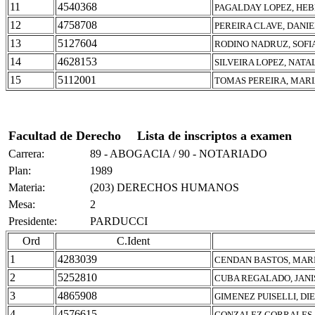
11
4540368
PAGALDAY LOPEZ, HE
12
4758708
PEREIRA CLAVE, DANIE
13
5127604
RODINO NADRUZ, SOFI
14
4628153
SILVEIRA LOPEZ, NATA
15
5112001
TOMAS PEREIRA, MARI
Facultad de Derecho
Lista de inscriptos a examen
Carrera:
89 - ABOGACIA / 90 - NOTARIADO
Plan:
1989
Materia:
(203) DERECHOS HUMANOS
Mesa:
2
Presidente:
PARDUCCI
Ord
C.Ident
1
4283039
CENDAN BASTOS, MAR
2
5252810
CUBA REGALADO, JANI
3
4865908
GIMENEZ PUISELLI, DI
4
4576615
GONZALEZ CORRALES,