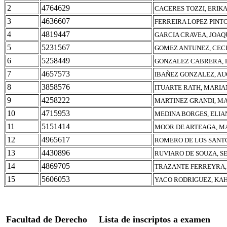
2
4764629
CACERES TOZZI, ERIKA
3
4636607
FERREIRA LOPEZ PINTO
4
4819447
GARCIA CRAVEA, JOAQ
5
5231567
GOMEZ ANTUNEZ, CEC
6
5258449
GONZALEZ CABRERA, 
7
4657573
IBAÑEZ GONZALEZ, A
8
3858576
ITUARTE RATH, MARI
9
4258222
MARTINEZ GRANDI, MA
10
4715953
MEDINA BORGES, ELIA
11
5151414
MOOR DE ARTEAGA, M
12
4965617
ROMERO DE LOS SANTO
13
4430896
RUVIARO DE SOUZA, S
14
4869705
TRAZANTE FERREYRA, 
15
5606053
YACO RODRIGUEZ, KAH
Facultad de Derecho
Lista de inscriptos a examen