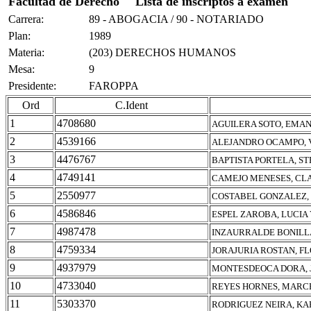
Facultad de Derecho
Lista de inscriptos a examen
Carrera:
89 - ABOGACIA / 90 - NOTARIADO
Plan:
1989
Materia:
(203) DERECHOS HUMANOS
Mesa:
9
Presidente:
FAROPPA
Ord
C.Ident
1
4708680
AGUILERA SOTO, EMA
2
4539166
ALEJANDRO OCAMPO, 
3
4476767
BAPTISTA PORTELA, S
4
4749141
CAMEJO MENESES, CL
5
2550977
COSTABEL GONZALEZ,
6
4586846
ESPEL ZAROBA, LUCIA
7
4987478
INZAURRALDE BONILLA
8
4759334
JORAJURIA ROSTAN, F
9
4937979
MONTESDEOCA DORA, 
10
4733040
REYES HORNES, MARC
11
5303370
RODRIGUEZ NEIRA, KA