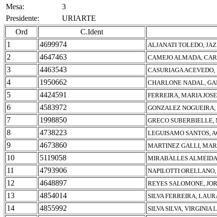
Mesa:
3
Presidente:
URIARTE
Ord
C.Ident
1
4699974
ALJANATI TOLEDO, JA
2
4647463
CAMEJO ALMADA, CAR
3
4463543
CASURIAGA ACEVEDO,
4
1950662
CHARLONE NADAL, GAB
5
4424591
FERREIRA, MARIA JOSE
6
4583972
GONZALEZ NOGUEIRA,
7
1998850
GRECO SUBERBIELLE, 
8
4738223
LEGUISAMO SANTOS, A
9
4673860
MARTINEZ GALLI, MA
10
5119058
MIRABALLES ALMEIDA,
11
4793906
NAPILOTTI ORELLANO,
12
4648897
REYES SALOMONE, JO
13
4854014
SILVA FERREIRA, LAUR
14
4855992
SILVA SILVA, VIRGINIA