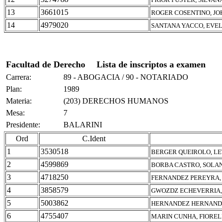
13
3661015
ROGER COSENTINO, J
14
4979020
SANTANA YACCO, EVE
Facultad de Derecho
Lista de inscriptos a examen
Carrera:
89 - ABOGACIA / 90 - NOTARIADO
Plan:
1989
Materia:
(203) DERECHOS HUMANOS
Mesa:
7
Presidente:
BALARINI
Ord
C.Ident
1
3530518
BERGER QUEIROLO, LE
2
4599869
BORBA CASTRO, SOLA
3
4718250
FERNANDEZ PEREYRA, 
4
3858579
GWOZDZ ECHEVERRIA,
5
5003862
HERNANDEZ HERNAND
6
4755407
MARIN CUNHA, FIORE