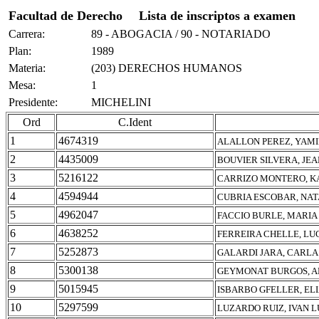
Facultad de Derecho
Lista de inscriptos a examen
Carrera:
89 - ABOGACIA / 90 - NOTARIADO
Plan:
1989
Materia:
(203) DERECHOS HUMANOS
Mesa:
1
Presidente:
MICHELINI
Ord
C.Ident
1
4674319
ALALLON PEREZ, YAMI
2
4435009
BOUVIER SILVERA, JEA
3
5216122
CARRIZO MONTERO, K
4
4594944
CUBRIA ESCOBAR, NAT
5
4962047
FACCIO BURLE, MARIA
6
4638252
FERREIRA CHELLE, LU
7
5252873
GALARDI JARA, CARL
8
5300138
GEYMONAT BURGOS, A
9
5015945
ISBARBO GFELLER, EL
10
5297599
LUZARDO RUIZ, IVAN L