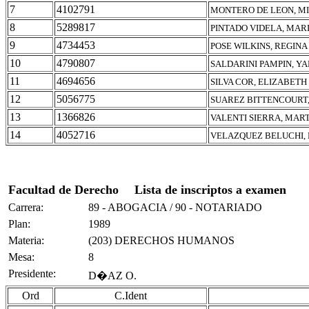
7
4102791
MONTERO DE LEON, M
8
5289817
PINTADO VIDELA, MAR
9
4734453
POSE WILKINS, REGINA
10
4790807
SALDARINI PAMPIN, Y
11
4694656
SILVA COR, ELIZABET
12
5056775
SUAREZ BITTENCOURT,
13
1366826
VALENTI SIERRA, MAR
14
4052716
VELAZQUEZ BELUCHI,
Facultad de Derecho
Lista de inscriptos a examen
Carrera:
89 - ABOGACIA / 90 - NOTARIADO
Plan:
1989
Materia:
(203) DERECHOS HUMANOS
Mesa:
8
Presidente:
D�AZ O.
Ord
C.Ident