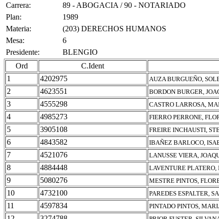
Carrera:
89 - ABOGACIA / 90 - NOTARIADO
Plan:
1989
Materia:
(203) DERECHOS HUMANOS
Mesa:
6
Presidente:
BLENGIO
Ord
C.Ident
1
4202975
AUZA BURGUEÑO, SOL
2
4623551
BORDON BURGER, JOA
3
4555298
CASTRO LARROSA, MA
4
4985273
FIERRO PERRONE, FLO
5
3905108
FREIRE INCHAUSTI, S
6
4843582
IBAÑEZ BARLOCO, ISA
7
4521076
LANUSSE VIERA, JOAQ
8
4884448
LAVENTURE PLATERO,
9
5080276
MESTRE PINTOS, FLOR
10
4732100
PAREDES ESPALTER, S
11
4597834
PINTADO PINTOS, MARI
12
3274788
PRIOR FUSTER, SILVA