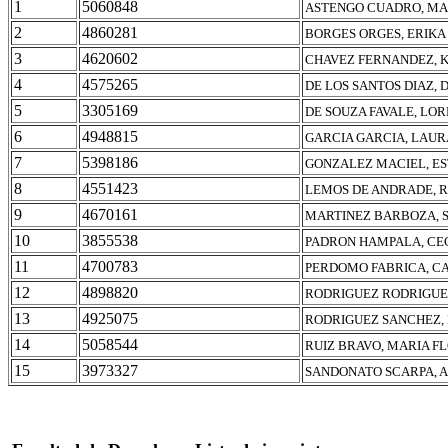
1
5060848
ASTENGO CUADRO, MA
2
4860281
BORGES ORGES, ERIKA
3
4620602
CHAVEZ FERNANDEZ, 
4
4575265
DE LOS SANTOS DIAZ,
5
3305169
DE SOUZA FAVALE, LO
6
4948815
GARCIA GARCIA, LAUR
7
5398186
GONZALEZ MACIEL, E
8
4551423
LEMOS DE ANDRADE, 
9
4670161
MARTINEZ BARBOZA, 
10
3855538
PADRON HAMPALA, CEC
11
4700783
PERDOMO FABRICA, C
12
4898820
RODRIGUEZ RODRIGUE
13
4925075
RODRIGUEZ SANCHEZ, 
14
5058544
RUIZ BRAVO, MARIA F
15
3973327
SANDONATO SCARPA, 