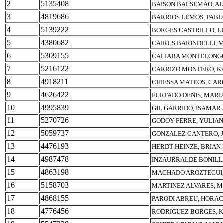
2
5135408
BAISON BALSEMAO, A
3
4819686
BARRIOS LEMOS, PABL
4
5139222
BORGES CASTRILLO, L
5
4380682
CAIRUS BARINDELLI, 
6
5309155
CALIABA MONTELONGO
7
5216122
CARRIZO MONTERO, K
8
4918211
CHIESSA MATEOS, CAR
9
4626422
FURTADO DENIS, MARI
10
4995839
GIL GARRIDO, ISAMAR
11
5270726
GODOY FERRE, YULIA
12
5059737
GONZALEZ CANTERO, 
13
4476193
HERDT HEINZE, BRIAN
14
4987478
INZAURRALDE BONILLA
15
4863198
MACHADO AROZTEGUI,
16
5158703
MARTINEZ ALVARES, 
17
4868155
PARODI ABREU, HORAC
18
4776456
RODRIGUEZ BORGES, 