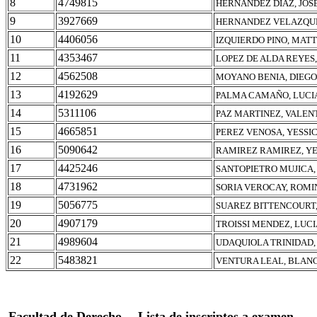
8
4749815
HERNANDEZ DIAZ, JOS
9
3927669
HERNANDEZ VELAZQUE
10
4406056
IZQUIERDO PINO, MAT
11
4353467
LOPEZ DE ALDA REYES,
12
4562508
MOYANO BENIA, DIEG
13
4192629
PALMA CAMAÑO, LUCI
14
5311106
PAZ MARTINEZ, VALEN
15
4665851
PEREZ VENOSA, YESSIC
16
5090642
RAMIREZ RAMIREZ, YE
17
4425246
SANTOPIETRO MUJICA,
18
4731962
SORIA VEROCAY, ROMI
19
5056775
SUAREZ BITTENCOURT,
20
4907179
TROISSI MENDEZ, LUCI
21
4989604
UDAQUIOLA TRINIDAD,
22
5483821
VENTURA LEAL, BLAN
Facultad de Derecho
Lista de inscriptos a examen