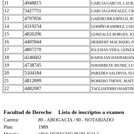
11
4948815
GARCIA GARCIA, LAUR
12
5427751
GARCIA GONZALEZ, CR
13
4797856
GARDIO IHLENFELD, JE
14
4319254
GODIÑO RAMIREZ, LOU
15
4820296
GONZALEZ BORGES, JO
16
4405944
HERBERT MACHADO, I
17
4807270
IGLESIAS VERA, GONZ
18
4246602
KARSLIAN HADJIAKIAN
19
4738745
NAVARRETE MUNIZ, LU
20
5104184
PAREDES SALDIVIA, F
21
4812899
ROMERO THOVE, MAIT
22
4482087
TAGLIAFERRO MARTINE
Facultad de Derecho
Lista de inscriptos a examen
Carrera:
89 - ABOGACIA / 90 - NOTARIADO
Plan:
1989