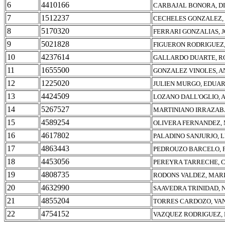
6
4410166
CARBAJAL BONORA, DI
7
1512237
CECHELES GONZALEZ,
8
5170320
FERRARI GONZALIAS, 
9
5021828
FIGUERON RODRIGUEZ
10
4237614
GALLARDO DUARTE, R
11
1655500
GONZALEZ VINOLES, 
12
1225020
JULIEN MURGO, EDUAR
13
4424509
LOZANO DALL'OGLIO, 
14
5267527
MARTINIANO IRRAZAB
15
4589254
OLIVERA FERNANDEZ, 
16
4617802
PALADINO SANJURJO, 
17
4863443
PEDROUZO BARCELO, 
18
4453056
PEREYRA TARRECHE, C
19
4808735
RODONS VALDEZ, MARI
20
4632990
SAAVEDRA TRINIDAD, 
21
4855204
TORRES CARDOZO, VA
22
4754152
VAZQUEZ RODRIGUEZ,