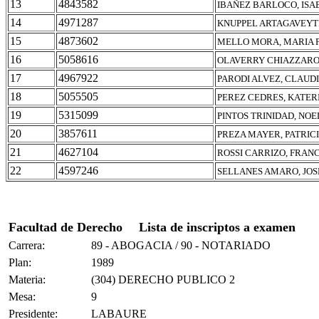
13
4843582
IBAÑEZ BARLOCO, ISA
14
4971287
KNUPPEL ARTAGAVEYT
15
4873602
MELLO MORA, MARIA
16
5058616
OLAVERRY CHIAZZARO
17
4967922
PARODI ALVEZ, CLAUD
18
5055505
PEREZ CEDRES, KATER
19
5315099
PINTOS TRINIDAD, NOE
20
3857611
PREZA MAYER, PATRIC
21
4627104
ROSSI CARRIZO, FRAN
22
4597246
SELLANES AMARO, JOS
Facultad de Derecho
Lista de inscriptos a examen
Carrera:
89 - ABOGACIA / 90 - NOTARIADO
Plan:
1989
Materia:
(304) DERECHO PUBLICO 2
Mesa:
9
Presidente:
LABAURE