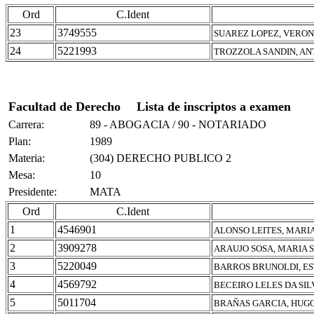
Ord
C.Ident
23
3749555
SUAREZ LOPEZ, VERO
24
5221993
TROZZOLA SANDIN, A
Facultad de Derecho
Lista de inscriptos a examen
Carrera:
89 - ABOGACIA / 90 - NOTARIADO
Plan:
1989
Materia:
(304) DERECHO PUBLICO 2
Mesa:
10
Presidente:
MATA
Ord
C.Ident
1
4546901
ALONSO LEITES, MARI
2
3909278
ARAUJO SOSA, MARIA 
3
5220049
BARROS BRUNOLDI, ES
4
4569792
BECEIRO LELES DA SIL
5
5011704
BRAÑAS GARCIA, HUG