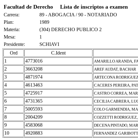
Facultad de Derecho
Lista de inscriptos a examen
Carrera:
89 - ABOGACIA / 90 - NOTARIADO
Plan:
1989
Materia:
(304) DERECHO PUBLICO 2
Mesa:
1
Presidente:
SCHIAVI
Ord
C.Ident
1
4773016
AMARILLO ARANDA, F
2
3663208
AREF AUDAT, BACHAR
3
4871974
ARTECONA RODRIGUEZ
4
4613463
CACERES PEREIRA, PA
5
4725917
CASTRO CORREA, MAR
6
4731365
CECILIA CABRERA, LU
7
5005593
COLO GARMENDIA, MA
8
2004209
COZZETTI RODRIGUEZ,
9
4583068
DECENA PINTADO, MAR
10
4920883
FERNANDEZ GARIBOTT