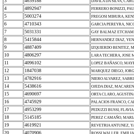
3
4639188
DAVILA DA SILVA, CAR
4
4892947
FERRERO BONIZZI, PA
5
5003274
FREGOSI MIHURA, KEN
6
4710343
GARCIA PEREYRA, NIC
7
5031331
GAY BALMAZ ETCHAME
8
5415844
HERNANDEZ DIAZ, YEN
9
4887409
IZQUIERDO BENITEZ, 
10
4806297
LARA TECHERA, JOSE 
11
4096102
LOPEZ BAÑASCO, MAY
12
1847038
MARQUEZ DIEGO, JOR
13
4782916
NIERO ALVAREZ, SABR
14
5438616
OJEDA DIAZ, MACAREN
15
4690697
ORTA CLARO, AGUSTIN
16
4745929
PALACIOS FRANCO, CA
17
4953299
PEDUZZI BUSSI, FLAVI
18
5145185
PEREZ CAMAÑO, MARI
19
4619921
REVETRIA ANTUNEZ, Y
20
4070906
ROSSI WALLER, EMILI