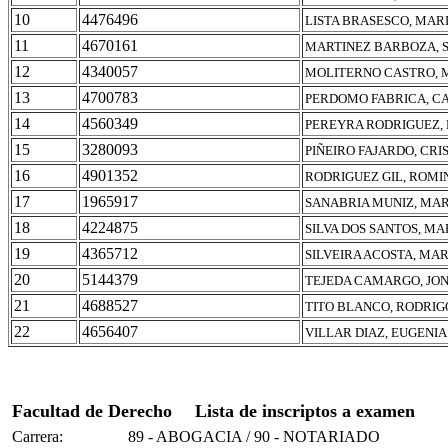
10
4476496
LISTA BRASESCO, MAR
11
4670161
MARTINEZ BARBOZA, 
12
4340057
MOLITERNO CASTRO, 
13
4700783
PERDOMO FABRICA, C
14
4560349
PEREYRA RODRIGUEZ,
15
3280093
PIÑEIRO FAJARDO, CRI
16
4901352
RODRIGUEZ GIL, ROMI
17
1965917
SANABRIA MUNIZ, MAR
18
4224875
SILVA DOS SANTOS, M
19
4365712
SILVEIRA ACOSTA, MA
20
5144379
TEJEDA CAMARGO, JO
21
4688527
TITO BLANCO, RODRIG
22
4656407
VILLAR DIAZ, EUGENIA
Facultad de Derecho
Lista de inscriptos a examen
Carrera:
89 - ABOGACIA / 90 - NOTARIADO