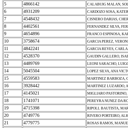
5
4866142
CALABUIG MALAN, SO
6
4931209
CARDOZO SOSA, KATER
7
4548432
CISNERO DARIAS, CHER
8
4402561
FERNANDEZ SILVA, F
9
4654896
FRANCO ESPINOSA, KA
10
3758674
GARCIA PEREZ, VERON
11
4842241
GARCIA REYES, CARLA
12
4528370
GAUDIN GALLERO, ISA
13
4489769
LEONI SARACHO, LUIG
14
5045504
LOPEZ SILVA, ANA VIC
15
4559583
MARTINEZ BARBOZA, 
16
3928442
MARTINEZ LUZARDO, 
17
4145021
MIGLIARO PASTORINO,
18
1741071
PEREYRA NUNEZ DA RO
19
4715398
RIPOLL BAUTISTA, MA
20
4749776
RIVERO PORTEIRO, AL
21
4779775
ROSAS RAMOS, MANUE