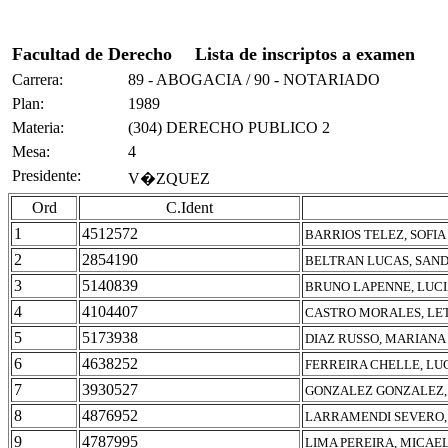
Facultad de Derecho
Lista de inscriptos a examen
Carrera:
89 - ABOGACIA / 90 - NOTARIADO
Plan:
1989
Materia:
(304) DERECHO PUBLICO 2
Mesa:
4
Presidente:
V�ZQUEZ
Ord
C.Ident
1
4512572
BARRIOS TELEZ, SOFIA
2
2854190
BELTRAN LUCAS, SAND
3
5140839
BRUNO LAPENNE, LUC
4
4104407
CASTRO MORALES, LET
5
5173938
DIAZ RUSSO, MARIANA
6
4638252
FERREIRA CHELLE, LU
7
3930527
GONZALEZ GONZALEZ, 
8
4876952
LARRAMENDI SEVERO,
9
4787995
LIMA PEREIRA, MICAE