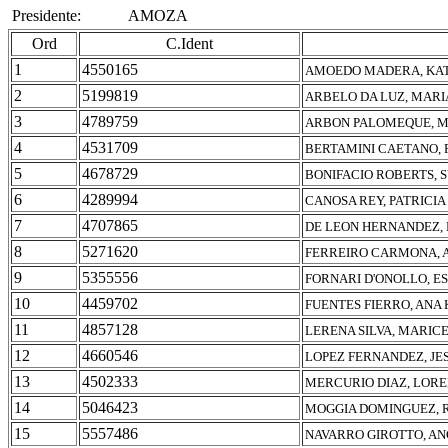
Presidente:
AMOZA
Ord
C.Ident
1
4550165
AMOEDO MADERA, KA
2
5199819
ARBELO DA LUZ, MARI
3
4789759
ARBON PALOMEQUE, M
4
4531709
BERTAMINI CAETANO, 
5
4678729
BONIFACIO ROBERTS, 
6
4289994
CANOSA REY, PATRICIA
7
4707865
DE LEON HERNANDEZ, 
8
5271620
FERREIRO CARMONA, 
9
5355556
FORNARI D'ONOLLO, E
10
4459702
FUENTES FIERRO, ANA
11
4857128
LERENA SILVA, MARIC
12
4660546
LOPEZ FERNANDEZ, JE
13
4502333
MERCURIO DIAZ, LOR
14
5046423
MOGGIA DOMINGUEZ, 
15
5557486
NAVARRO GIROTTO, AN