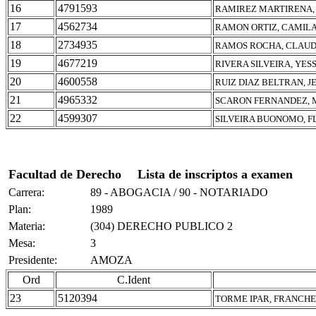
16
4791593
RAMIREZ MARTIRENA,
17
4562734
RAMON ORTIZ, CAMIL
18
2734935
RAMOS ROCHA, CLAUD
19
4677219
RIVERA SILVEIRA, YES
20
4600558
RUIZ DIAZ BELTRAN, 
21
4965332
SCARON FERNANDEZ, 
22
4599307
SILVEIRA BUONOMO, F
Facultad de Derecho
Lista de inscriptos a examen
Carrera:
89 - ABOGACIA / 90 - NOTARIADO
Plan:
1989
Materia:
(304) DERECHO PUBLICO 2
Mesa:
3
Presidente:
AMOZA
Ord
C.Ident
23
5120394
TORME IPAR, FRANCH