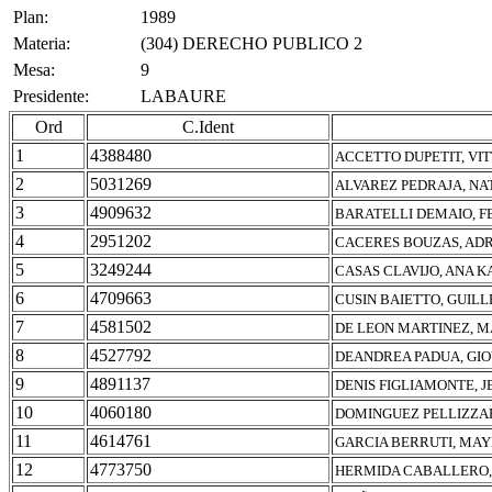
Plan:
1989
Materia:
(304) DERECHO PUBLICO 2
Mesa:
9
Presidente:
LABAURE
Ord
C.Ident
1
4388480
ACCETTO DUPETIT, VIT
2
5031269
ALVAREZ PEDRAJA, NA
3
4909632
BARATELLI DEMAIO, F
4
2951202
CACERES BOUZAS, ADR
5
3249244
CASAS CLAVIJO, ANA K
6
4709663
CUSIN BAIETTO, GUIL
7
4581502
DE LEON MARTINEZ, M
8
4527792
DEANDREA PADUA, GI
9
4891137
DENIS FIGLIAMONTE, J
10
4060180
DOMINGUEZ PELLIZZAR
11
4614761
GARCIA BERRUTI, MA
12
4773750
HERMIDA CABALLERO,