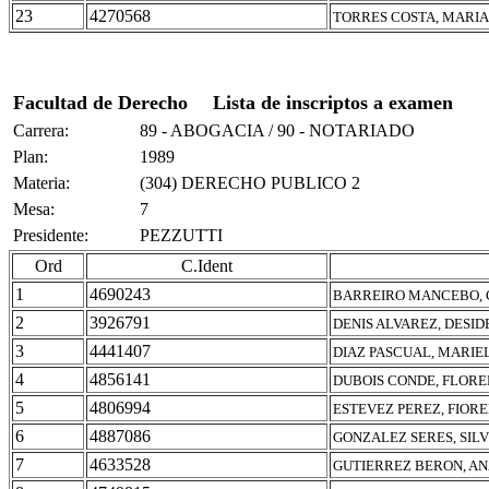
23
4270568
TORRES COSTA, MARIA
Facultad de Derecho
Lista de inscriptos a examen
Carrera:
89 - ABOGACIA / 90 - NOTARIADO
Plan:
1989
Materia:
(304) DERECHO PUBLICO 2
Mesa:
7
Presidente:
PEZZUTTI
Ord
C.Ident
1
4690243
BARREIRO MANCEBO, 
2
3926791
DENIS ALVAREZ, DESID
3
4441407
DIAZ PASCUAL, MARIE
4
4856141
DUBOIS CONDE, FLORE
5
4806994
ESTEVEZ PEREZ, FIOR
6
4887086
GONZALEZ SERES, SIL
7
4633528
GUTIERREZ BERON, AN