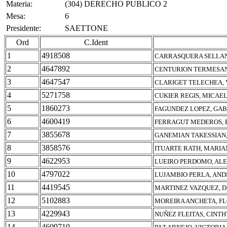
Materia:
(304) DERECHO PUBLICO 2
Mesa:
6
Presidente:
SAETTONE
Ord
C.Ident
1
4918508
CARRASQUERA SELLAN
2
4647892
CENTURION TERMESAN
3
4647547
CLARIGET TELECHEA,
4
5271758
CUKIER REGIS, MICAE
5
1860273
FAGUNDEZ LOPEZ, GA
6
4600419
FERRAGUT MEDEROS,
7
3855678
GANEMIAN TAKESSIAN,
8
3858576
ITUARTE RATH, MARI
9
4622953
LUEIRO PERDOMO, AL
10
4797022
LUJAMBIO PERLA, AND
11
4419545
MARTINEZ VAZQUEZ, D
12
5102883
MOREIRA ANCHETA, F
13
4229943
NUÑEZ FLEITAS, CINTH
14
4609710