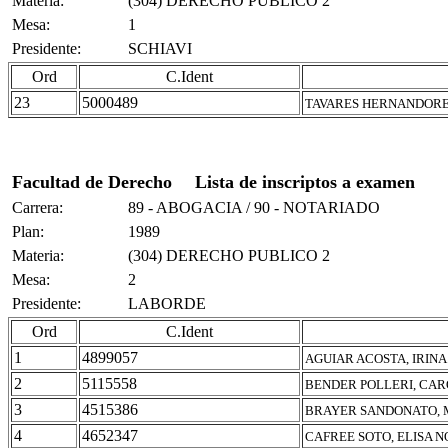
Materia:
(304) DERECHO PUBLICO 2
Mesa:
1
Presidente:
SCHIAVI
Ord
C.Ident
23
5000489
TAVARES HERNANDORE
Facultad de Derecho
Lista de inscriptos a examen
Carrera:
89 - ABOGACIA / 90 - NOTARIADO
Plan:
1989
Materia:
(304) DERECHO PUBLICO 2
Mesa:
2
Presidente:
LABORDE
Ord
C.Ident
1
4899057
AGUIAR ACOSTA, IRIN
2
5115558
BENDER POLLERI, CAR
3
4515386
BRAYER SANDONATO, 
4
4652347
CAFREE SOTO, ELISA 