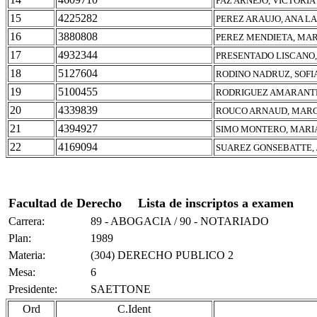
PAZ ARNEJO, VICTORIA
15
4225282
PEREZ ARAUJO, ANA L
16
3880808
PEREZ MENDIETA, MA
17
4932344
PRESENTADO LISCANO,
18
5127604
RODINO NADRUZ, SOFI
19
5100455
RODRIGUEZ AMARANTE
20
4339839
ROUCO ARNAUD, MARC
21
4394927
SIMO MONTERO, MARI
22
4169094
SUAREZ GONSEBATTE,
Facultad de Derecho
Lista de inscriptos a examen
Carrera:
89 - ABOGACIA / 90 - NOTARIADO
Plan:
1989
Materia:
(304) DERECHO PUBLICO 2
Mesa:
6
Presidente:
SAETTONE
Ord
C.Ident