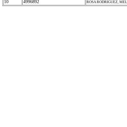
10
4996892
ROSA RODRIGUEZ, ME