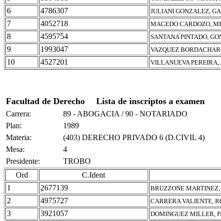
6
4786307
JULIANI GONZALEZ, G
7
4052718
MACEDO CARDOZO, MI
8
4595754
SANTANA PINTADO, GO
9
1993047
VAZQUEZ BORDACHAR,
10
4527201
VILLANUEVA PEREIRA,
Facultad de Derecho
Lista de inscriptos a examen
Carrera:
89 - ABOGACIA / 90 - NOTARIADO
Plan:
1989
Materia:
(403) DERECHO PRIVADO 6 (D.CIVIL 4)
Mesa:
4
Presidente:
TROBO
Ord
C.Ident
1
2677139
BRUZZONE MARTINEZ, 
2
4975727
CARRERA VALIENTE, 
3
3921057
DOMINGUEZ MILLER, 