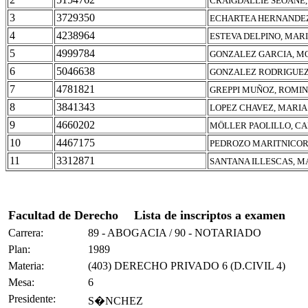
CRAIGDALLIE SEOANE,
3
3729350
ECHARTEA HERNANDEZ,
4
4238964
ESTEVA DELPINO, MAR
5
4999784
GONZALEZ GARCIA, MO
6
5046638
GONZALEZ RODRIGUEZ
7
4781821
GREPPI MUÑOZ, ROMIN
8
3841343
LOPEZ CHAVEZ, MARIA
9
4660202
MÖLLER PAOLILLO, C
10
4467175
PEDROZO MARITNICOR
11
3312871
SANTANA ILLESCAS, 
Facultad de Derecho
Lista de inscriptos a examen
Carrera:
89 - ABOGACIA / 90 - NOTARIADO
Plan:
1989
Materia:
(403) DERECHO PRIVADO 6 (D.CIVIL 4)
Mesa:
6
Presidente:
S�NCHEZ