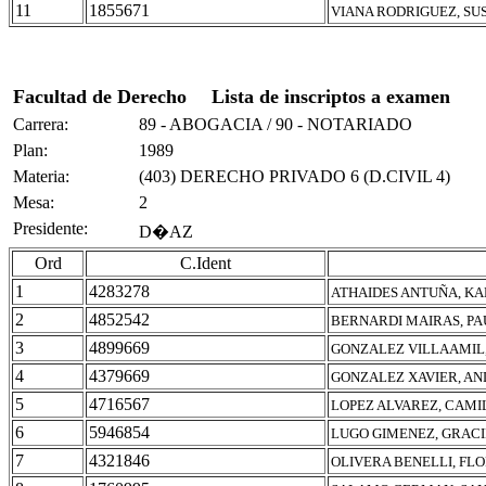
11
1855671
VIANA RODRIGUEZ, SU
Facultad de Derecho
Lista de inscriptos a examen
Carrera:
89 - ABOGACIA / 90 - NOTARIADO
Plan:
1989
Materia:
(403) DERECHO PRIVADO 6 (D.CIVIL 4)
Mesa:
2
Presidente:
D�AZ
Ord
C.Ident
1
4283278
ATHAIDES ANTUÑA, K
2
4852542
BERNARDI MAIRAS, P
3
4899669
GONZALEZ VILLAAMIL
4
4379669
GONZALEZ XAVIER, AN
5
4716567
LOPEZ ALVAREZ, CAMI
6
5946854
LUGO GIMENEZ, GRAC
7
4321846
OLIVERA BENELLI, FL