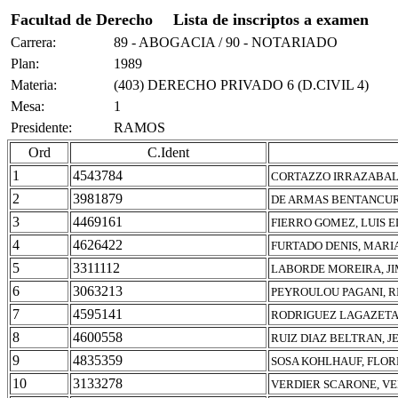
Facultad de Derecho
Lista de inscriptos a examen
Carrera:
89 - ABOGACIA / 90 - NOTARIADO
Plan:
1989
Materia:
(403) DERECHO PRIVADO 6 (D.CIVIL 4)
Mesa:
1
Presidente:
RAMOS
Ord
C.Ident
1
4543784
CORTAZZO IRRAZABAL,
2
3981879
DE ARMAS BENTANCUR,
3
4469161
FIERRO GOMEZ, LUIS 
4
4626422
FURTADO DENIS, MARI
5
3311112
LABORDE MOREIRA, J
6
3063213
PEYROULOU PAGANI, 
7
4595141
RODRIGUEZ LAGAZETA
8
4600558
RUIZ DIAZ BELTRAN, 
9
4835359
SOSA KOHLHAUF, FLOR
10
3133278
VERDIER SCARONE, VE