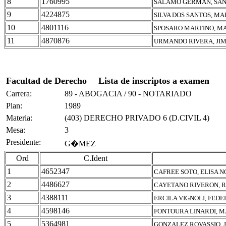
8
1760995
SALAMO GERMAN, SAN
9
4224875
SILVA DOS SANTOS, M
10
4801116
SPOSARO MARTINO, MA
11
4870876
URMANDO RIVERA, JI
Facultad de Derecho
Lista de inscriptos a examen
Carrera:
89 - ABOGACIA / 90 - NOTARIADO
Plan:
1989
Materia:
(403) DERECHO PRIVADO 6 (D.CIVIL 4)
Mesa:
3
Presidente:
G�MEZ
Ord
C.Ident
1
4652347
CAFREE SOTO, ELISA 
2
4486627
CAYETANO RIVERON, 
3
4388111
ERCILA VIGNOLI, FEDE
4
4598146
FONTOURA LINARDI, 
5
5364981
GONZALEZ ROVASSIO,