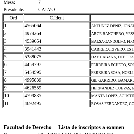
Mesa:
7
Presidente:
CALVO
Ord
C.Ident
1
4565064
ANTUNEZ DENIZ, JON
2
4974264
ARCE BANCHERO, YESS
3
4539654
BALSA GANDOLFO, FL
4
3941443
CABRERA RIVERO, ES
5
5388075
DAY CABANA, DEBORA 
6
4459797
FERREIRA ECHETO, SO
7
5454595
FERREIRA SOSA, NOEL
8
4995839
GIL GARRIDO, ISAMAR
9
4626559
HERNANDEZ CUEVAS, M
10
4799835
MANTA LOPEZ, AGUSTI
11
4692495
ROSAS FERNANDEZ, G
Facultad de Derecho
Lista de inscriptos a examen