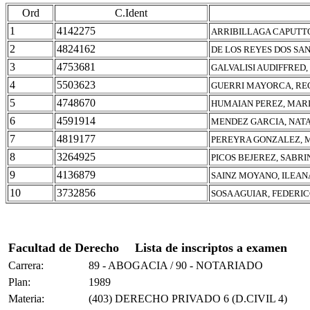
Ord
C.Ident
1
4142275
ARRIBILLAGA CAPUTTO
2
4824162
DE LOS REYES DOS SA
3
4753681
GALVALISI AUDIFFRED
4
5503623
GUERRI MAYORCA, RE
5
4748670
HUMAIAN PEREZ, MARI
6
4591914
MENDEZ GARCIA, NAT
7
4819177
PEREYRA GONZALEZ, 
8
3264925
PICOS BEJEREZ, SABR
9
4136879
SAINZ MOYANO, ILEAN
10
3732856
SOSA AGUIAR, FEDERI
Facultad de Derecho
Lista de inscriptos a examen
Carrera:
89 - ABOGACIA / 90 - NOTARIADO
Plan:
1989
Materia:
(403) DERECHO PRIVADO 6 (D.CIVIL 4)