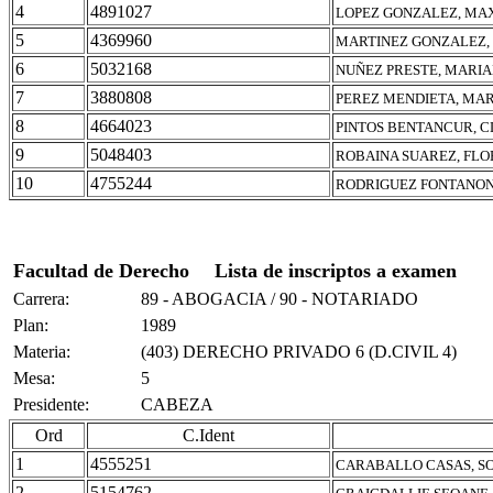
4
4891027
LOPEZ GONZALEZ, MA
5
4369960
MARTINEZ GONZALEZ,
6
5032168
NUÑEZ PRESTE, MARI
7
3880808
PEREZ MENDIETA, MA
8
4664023
PINTOS BENTANCUR, 
9
5048403
ROBAINA SUAREZ, FLO
10
4755244
RODRIGUEZ FONTANON
Facultad de Derecho
Lista de inscriptos a examen
Carrera:
89 - ABOGACIA / 90 - NOTARIADO
Plan:
1989
Materia:
(403) DERECHO PRIVADO 6 (D.CIVIL 4)
Mesa:
5
Presidente:
CABEZA
Ord
C.Ident
1
4555251
CARABALLO CASAS, SO
2
5154762