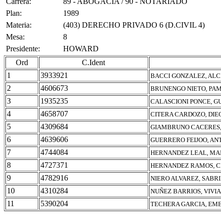
Carrera:
89 - ABOGACIA / 90 - NOTARIADO
Plan:
1989
Materia:
(403) DERECHO PRIVADO 6 (D.CIVIL 4)
Mesa:
8
Presidente:
HOWARD
Ord
C.Ident
1
3933921
BACCI GONZALEZ, ALC
2
4606673
BRUNENGO NIETO, PA
3
1935235
CALASCIONI PONCE, G
4
4658707
CITERA CARDOZO, DIE
5
4309684
GIAMBRUNO CACERES,
6
4639606
GUERRERO FEIJOO, A
7
4744084
HERNANDEZ LEAL, MAR
8
4727371
HERNANDEZ RAMOS, C
9
4782916
NIERO ALVAREZ, SABR
10
4310284
NUÑEZ BARRIOS, VIVI
11
5390204
TECHERA GARCIA, EM