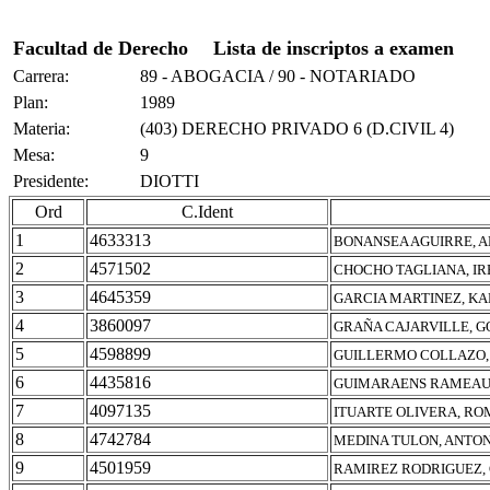
Facultad de Derecho
Lista de inscriptos a examen
Carrera:
89 - ABOGACIA / 90 - NOTARIADO
Plan:
1989
Materia:
(403) DERECHO PRIVADO 6 (D.CIVIL 4)
Mesa:
9
Presidente:
DIOTTI
Ord
C.Ident
1
4633313
BONANSEA AGUIRRE, A
2
4571502
CHOCHO TAGLIANA, IR
3
4645359
GARCIA MARTINEZ, K
4
3860097
GRAÑA CAJARVILLE, 
5
4598899
GUILLERMO COLLAZO,
6
4435816
GUIMARAENS RAMEAU,
7
4097135
ITUARTE OLIVERA, RO
8
4742784
MEDINA TULON, ANTO
9
4501959
RAMIREZ RODRIGUEZ,