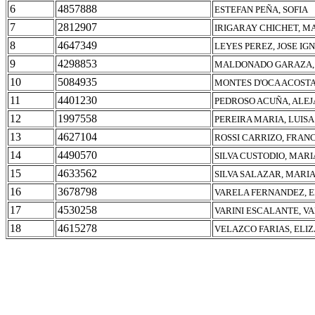
6
4857888
ESTEFAN PEÑA, SOFIA
7
2812907
IRIGARAY CHICHET, M
8
4647349
LEYES PEREZ, JOSE IG
9
4298853
MALDONADO GARAZA, 
10
5084935
MONTES D'OCA ACOSTA
11
4401230
PEDROSO ACUÑA, ALEJ
12
1997558
PEREIRA MARIA, LUISA
13
4627104
ROSSI CARRIZO, FRAN
14
4490570
SILVA CUSTODIO, MARI
15
4633562
SILVA SALAZAR, MARI
16
3678798
VARELA FERNANDEZ, 
17
4530258
VARINI ESCALANTE, V
18
4615278
VELAZCO FARIAS, ELI