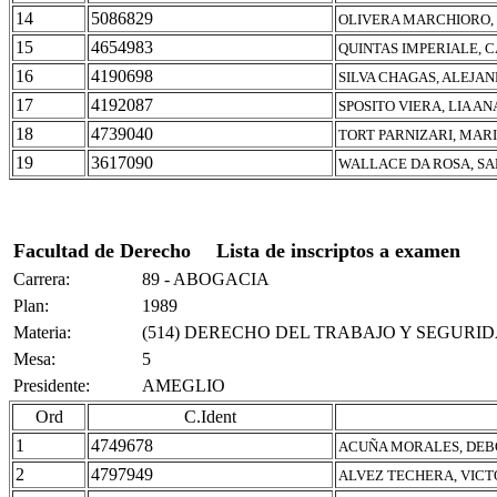
14
5086829
OLIVERA MARCHIORO, 
15
4654983
QUINTAS IMPERIALE, 
16
4190698
SILVA CHAGAS, ALEJA
17
4192087
SPOSITO VIERA, LIA AN
18
4739040
TORT PARNIZARI, MAR
19
3617090
WALLACE DA ROSA, S
Facultad de Derecho
Lista de inscriptos a examen
Carrera:
89 - ABOGACIA
Plan:
1989
Materia:
(514) DERECHO DEL TRABAJO Y SEGURID
Mesa:
5
Presidente:
AMEGLIO
Ord
C.Ident
1
4749678
ACUÑA MORALES, DEB
2
4797949
ALVEZ TECHERA, VICT