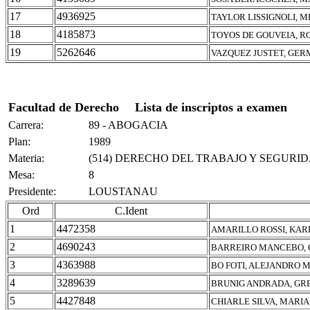
17
4936925
TAYLOR LISSIGNOLI, 
18
4185873
TOYOS DE GOUVEIA, R
19
5262646
VAZQUEZ JUSTET, GE
Facultad de Derecho
Lista de inscriptos a examen
Carrera:
89 - ABOGACIA
Plan:
1989
Materia:
(514) DERECHO DEL TRABAJO Y SEGURID
Mesa:
8
Presidente:
LOUSTANAU
Ord
C.Ident
1
4472358
AMARILLO ROSSI, KAR
2
4690243
BARREIRO MANCEBO, 
3
4363988
BO FOTI, ALEJANDRO 
4
3289639
BRUNIG ANDRADA, GR
5
4427848
CHIARLE SILVA, MARIA