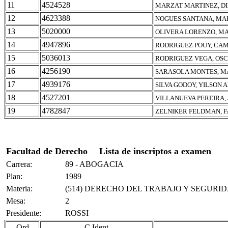
11
4524528
MARZAT MARTINEZ, D
12
4623388
NOGUES SANTANA, MA
13
5020000
OLIVERA LORENZO, MA
14
4947896
RODRIGUEZ POUY, CA
15
5036013
RODRIGUEZ VEGA, OSC
16
4256190
SARASOLA MONTES, M
17
4939176
SILVA GODOY, YILSON 
18
4527201
VILLANUEVA PEREIRA,
19
4782847
ZELNIKER FELDMAN, F
Facultad de Derecho
Lista de inscriptos a examen
Carrera:
89 - ABOGACIA
Plan:
1989
Materia:
(514) DERECHO DEL TRABAJO Y SEGURID
Mesa:
2
Presidente:
ROSSI
Ord
C.Ident