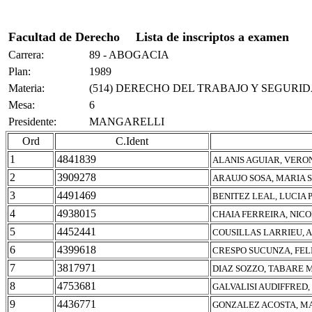
Facultad de Derecho
Lista de inscriptos a examen
Carrera:
89 - ABOGACIA
Plan:
1989
Materia:
(514) DERECHO DEL TRABAJO Y SEGURID
Mesa:
6
Presidente:
MANGARELLI
Ord
C.Ident
1
4841839
ALANIS AGUIAR, VERO
2
3909278
ARAUJO SOSA, MARIA 
3
4491469
BENITEZ LEAL, LUCIA 
4
4938015
CHAIA FERREIRA, NIC
5
4452441
COUSILLAS LARRIEU, 
6
4399618
CRESPO SUCUNZA, FEL
7
3817971
DIAZ SOZZO, TABARE 
8
4753681
GALVALISI AUDIFFRED
9
4436771
GONZALEZ ACOSTA, MA