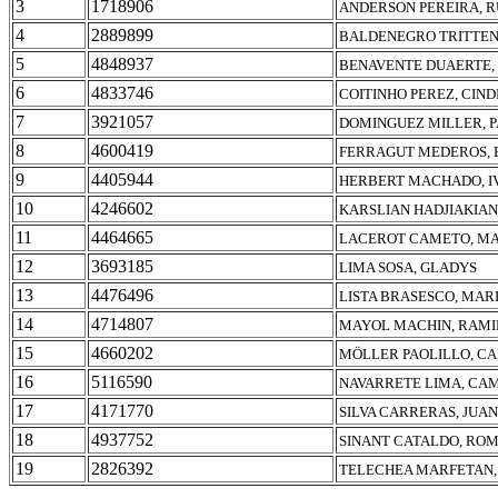
3
1718906
ANDERSON PEREIRA, 
4
2889899
BALDENEGRO TRITTEN
5
4848937
BENAVENTE DUAERTE,
6
4833746
COITINHO PEREZ, CIND
7
3921057
DOMINGUEZ MILLER, 
8
4600419
FERRAGUT MEDEROS,
9
4405944
HERBERT MACHADO, I
10
4246602
KARSLIAN HADJIAKIAN
11
4464665
LACEROT CAMETO, MA
12
3693185
LIMA SOSA, GLADYS
13
4476496
LISTA BRASESCO, MAR
14
4714807
MAYOL MACHIN, RAM
15
4660202
MÖLLER PAOLILLO, C
16
5116590
NAVARRETE LIMA, CA
17
4171770
SILVA CARRERAS, JUAN
18
4937752
SINANT CATALDO, RO
19
2826392
TELECHEA MARFETAN,