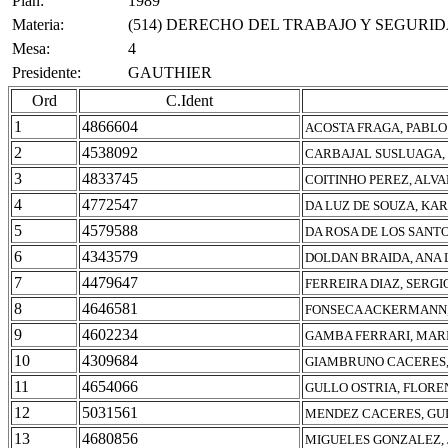
Plan:
1989
Materia:
(514) DERECHO DEL TRABAJO Y SEGURID
Mesa:
4
Presidente:
GAUTHIER
Ord
C.Ident
1
4866604
ACOSTA FRAGA, PABLO
2
4538092
CARBAJAL SUSLUAGA,
3
4833745
COITINHO PEREZ, ALV
4
4772547
DA LUZ DE SOUZA, KA
5
4579588
DA ROSA DE LOS SANT
6
4343579
DOLDAN BRAIDA, ANA
7
4479647
FERREIRA DIAZ, SERGI
8
4646581
FONSECA ACKERMANN
9
4602234
GAMBA FERRARI, MARI
10
4309684
GIAMBRUNO CACERES,
11
4654066
GULLO OSTRIA, FLORE
12
5031561
MENDEZ CACERES, GU
13
4680856
MIGUELES GONZALEZ,