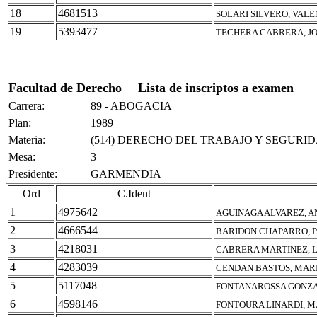
18
4681513
SOLARI SILVERO, VAL
19
5393477
TECHERA CABRERA, J
Facultad de Derecho
Lista de inscriptos a examen
Carrera:
89 - ABOGACIA
Plan:
1989
Materia:
(514) DERECHO DEL TRABAJO Y SEGURID
Mesa:
3
Presidente:
GARMENDIA
Ord
C.Ident
1
4975642
AGUINAGA ALVAREZ, 
2
4666544
BARIDON CHAPARRO, 
3
4218031
CABRERA MARTINEZ, L
4
4283039
CENDAN BASTOS, MAR
5
5117048
FONTANAROSSA GONZA
6
4598146
FONTOURA LINARDI, 