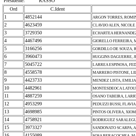
Presidente:
RASSO
Ord
C.Ident
1
4852144
ARGON TORRES, ROMI
2
4623459
CLAVIJO ALEN, NICOL
3
3729350
ECHARTEA HERNANDEZ,
4
4467496
GIORELLO FERREIRA, 
5
3166256
GORDILLO DE SOUZA,
6
3960473
HUGGINS DAGUERRE, J
7
5045722
LARREA ESPINOSA, FE
8
4558578
MARRERO PISTONE, LI
9
4423733
MENDEZ LISTA, EMILIA
10
4482961
MONTESDEOCA LATOUR
11
4887259
OSANO TABEIRA, LARR
12
4953299
PEDUZZI BUSSI, FLAVI
13
4698985
PINTOS OLIVERA, XIO
14
4758921
RODRIGUEZ SARALEGU
15
3973327
SANDONATO SCARPA, 
16
4155089
SOSA BERACOCHEA, MA