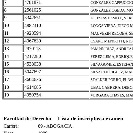
7
4781871
GONZALEZ CAPPUCCIO,
8
2561025
GONZALEZ OGEDA, MO
9
3342651
IGLESIAS ESMITE, VE
10
4882310
LONGA VIERA, DIEGO 
11
4928594
MAUVEZIN RECOBA, S
12
4967630
OSANO MENGOTTI, NIC
13
2970118
PAMPIN DIAZ, ANDREA
14
4217280
PEREZ LEMA, ENRIQUE
15
4538038
SILVA GOMEZ, ESTEFAN
16
5047697
SILVA RODRIGUEZ, MAR
17
3604636
STALKER PORRO, FLAV
18
4614685
UBAL CABRERA, DEB
19
4959754
VERGARA CHAVES, MA
Facultad de Derecho
Lista de inscriptos a examen
Carrera:
89 - ABOGACIA