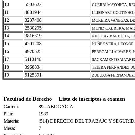
10
5503623
GUERRI MAYORCA, RE
11
4881944
LLEONART COUTINHO,
12
3237408
MOREIRA VANEGAS, DE
13
2530295
MUNIZ CABRERA, MAR
14
3816319
NICOLAY BARBITTA, C
15
4201208
NUÑEZ VERA, LEONOR 
16
4970525
PEREGALLI ALVAREZ, P
17
5110146
SACRAMENTO ALVAREZ
18
3968834
TEJERA FERNANDEZ, J
19
5125391
ZULUAGA FERNANDEZ,
Facultad de Derecho
Lista de inscriptos a examen
Carrera:
89 - ABOGACIA
Plan:
1989
Materia:
(514) DERECHO DEL TRABAJO Y SEGURID
Mesa:
7