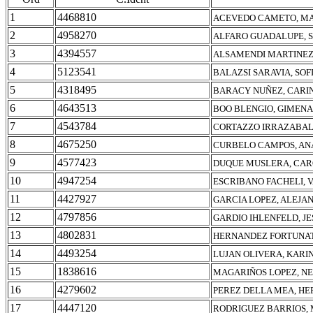
1
4468810
ACEVEDO CAMETO, MA
2
4958270
ALFARO GUADALUPE, 
3
4394557
ALSAMENDI MARTINEZ
4
5123541
BALAZSI SARAVIA, SOF
5
4318495
BARACY NUÑEZ, CAR
6
4643513
BOO BLENGIO, GIMEN
7
4543784
CORTAZZO IRRAZABAL,
8
4675250
CURBELO CAMPOS, AN
9
4577423
DUQUE MUSLERA, CAR
10
4947254
ESCRIBANO FACHELI, 
11
4427927
GARCIA LOPEZ, ALEJA
12
4797856
GARDIO IHLENFELD, JE
13
4802831
HERNANDEZ FORTUNAT
14
4493254
LUJAN OLIVERA, KAR
15
1838616
MAGARIÑOS LOPEZ, NE
16
4279602
PEREZ DELLA MEA, H
17
4447120
RODRIGUEZ BARRIOS, 