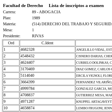
Facultad de Derecho
Lista de inscriptos a examen
Carrera:
89 - ABOGACIA
Plan:
1989
Materia:
(514) DERECHO DEL TRABAJO Y SEGURID
Mesa:
1
Presidente:
RIVAS
Ord
C.Ident
1
4682328
ANGELILLO VIDAL, ES
2
4548432
CISNERO DARIAS, CHER
3
4624407
CURBELO DOLINKAS, 
4
3170469
DIAZ GOMEZ, CARLOS
5
5114040
ERCILA VIGNOLI, FLO
6
3664399
FERNANDEZ VILARIÑO,
7
4999784
GONZALEZ GARCIA, MO
8
4708837
GUTIERREZ MESA, MAR
9
4971287
KNUPPEL ARTAGAVEYT
10
4658874
LEMBO FRUGONI, JENN