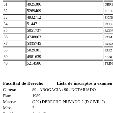
31
4925386
OBRE
32
5269409
PERE
33
4932712
PIGN
34
5144711
RODR
35
5051737
RODR
36
4748063
ROMA
37
5335745
ROSA
38
5029301
RUIZ
39
4981639
SANC
40
5214586
TRIN
Facultad de Derecho
Lista de inscriptos a examen
Carrera:
89 - ABOGACIA / 90 - NOTARIADO
Plan:
1989
Materia:
(202) DERECHO PRIVADO 2 (D.CIVIL 2)
Mesa:
3