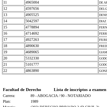
11
4965004
DE A
12
4597656
DELG
13
4905525
DENI
14
5042597
DIAZ
15
4778894
FERN
16
4714692
FERR
17
4927263
FIUR
18
4890630
FRED
19
4689065
GIAM
20
5332330
GODO
21
5101777
GODO
22
4863890
GONZ
Facultad de Derecho
Lista de inscriptos a examen
Carrera:
89 - ABOGACIA / 90 - NOTARIADO
Plan:
1989