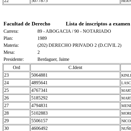
22
5077875
HERN
Facultad de Derecho
Lista de inscriptos a examen
Carrera:
89 - ABOGACIA / 90 - NOTARIADO
Plan:
1989
Materia:
(202) DERECHO PRIVADO 2 (D.CIVIL 2)
Mesa:
2
Presidente:
Berdaguer, Jaime
Ord
C.Ident
23
5064881
KINL
24
4895641
LASC
25
4767341
MART
26
5185292
MART
27
4794831
MEND
28
5102883
MORE
29
5506157
NICO
30
4606492
NUÑE