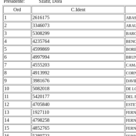
Presidente:
Szafir, Dora
Ord
C.Ident
1
2616175
ABAS
2
3346073
ARAU
3
5308299
BARO
4
4235764
BENO
5
4599869
BORB
6
4997994
BRUN
7
4555203
CAMA
8
4913992
CORN
9
3981676
DAVI
10
5082018
DE L
11
5420177
DEL 
12
4705840
ESTE
13
1927110
FERN
14
4798258
FERN
15
4852765
FERN
16
5289723