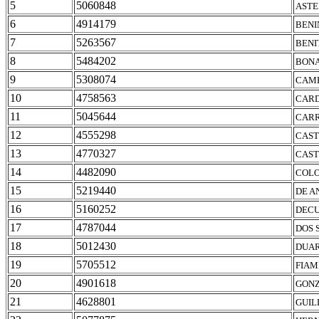
5
5060848
ASTE
6
4914179
BENI
7
5263567
BENI
8
5484202
BONA
9
5308074
CAME
10
4758563
CARD
11
5045644
CARR
12
4555298
CAST
13
4770327
CAST
14
4482090
COLO
15
5219440
DE A
16
5160252
DECU
17
4787044
DOS 
18
5012430
DUAR
19
5705512
FIAM
20
4901618
GONZ
21
4628801
GUIL