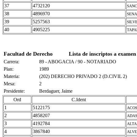
37
4732120
SANC
38
4896970
SENA
39
5257563
SILV
40
4905225
TAPA
Facultad de Derecho
Lista de inscriptos a examen
Carrera:
89 - ABOGACIA / 90 - NOTARIADO
Plan:
1989
Materia:
(202) DERECHO PRIVADO 2 (D.CIVIL 2)
Mesa:
2
Presidente:
Berdaguer, Jaime
Ord
C.Ident
1
5122175
ACOS
2
4858207
ADAS
3
4192784
ALTA
4
3867840
ALVE