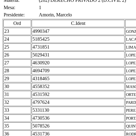
Materia:
(202) DERECHO PRIVADO 2 (D.CIVIL 2)
Mesa:
1
Presidente:
Amorin, Marcelo
Ord
C.Ident
23
4990347
GONZ
24
5185425
LACA
25
4731851
LIMA
26
5029431
LOPE
27
4630920
LOPE
28
4694709
LOPE
29
4318465
LOPE
30
4558352
MASC
31
4531592
ORTE
32
4797624
PARD
33
5331130
PERE
34
4730536
PORT
35
5078526
QUIN
36
4531736
RODR