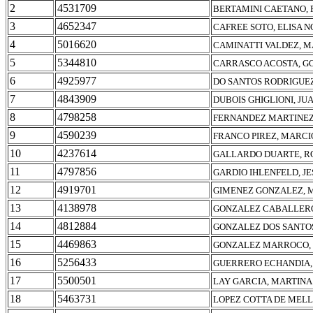
2
4531709
BERTAMINI CAETANO, 
3
4652347
CAFREE SOTO, ELISA 
4
5016620
CAMINATTI VALDEZ, 
5
5344810
CARRASCO ACOSTA, G
6
4925977
DO SANTOS RODRIGUEZ
7
4843909
DUBOIS GHIGLIONI, JU
8
4798258
FERNANDEZ MARTINEZ
9
4590239
FRANCO PIREZ, MARCI
10
4237614
GALLARDO DUARTE, R
11
4797856
GARDIO IHLENFELD, JE
12
4919701
GIMENEZ GONZALEZ, 
13
4138978
GONZALEZ CABALLERO
14
4812884
GONZALEZ DOS SANTO
15
4469863
GONZALEZ MARROCO, 
16
5256433
GUERRERO ECHANDIA,
17
5500501
LAY GARCIA, MARTINA
18
5463731
LOPEZ COTTA DE MELL