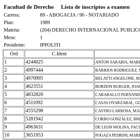
Facultad de Derecho
Lista de inscriptos a examen
Carrera:
89 - ABOGACIA / 90 - NOTARIADO
Plan:
1989
Materia:
(204) DERECHO INTERNACIONAL PUBLIC
Mesa:
1
Presidente:
IPPOLITI
Ord
C.Ident
1
4244025
ANTON SARABIA, MAR
2
4997444
BARRIOS RODRIGUEZ,
3
4970995
BELATTI ANGELONE, 
4
4623551
BORDON BURGER, JOA
5
4832820
CARABALLO FERNANDE
6
4511092
CASAS OYARZABAL, G
7
4555298
CASTRO LARROSA, MA
8
5281942
CORBO GONZÁLEZ, BR
9
4963631
DE LEON MOLINA, FA
10
3651953
FOGAZA PEDRINI, MAR