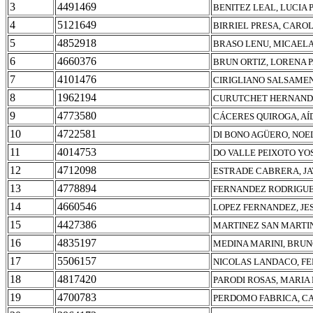
3
4491469
BENITEZ LEAL, LUCIA 
4
5121649
BIRRIEL PRESA, CARO
5
4852918
BRASO LENU, MICAEL
6
4660376
BRUN ORTIZ, LORENA 
7
4101476
CIRIGLIANO SALSAMEN
8
1962194
CURUTCHET HERNAND
9
4773580
CÁCERES QUIROGA, AÍ
10
4722581
DI BONO AGÜERO, NOE
11
4014753
DO VALLE PEIXOTO YO
12
4712098
ESTRADE CABRERA, JA
13
4778894
FERNANDEZ RODRIGUE
14
4660546
LOPEZ FERNANDEZ, JE
15
4427386
MARTINEZ SAN MARTIN
16
4835197
MEDINA MARINI, BRU
17
5506157
NICOLAS LANDACO, F
18
4817420
PARODI ROSAS, MARIA
19
4700783
PERDOMO FABRICA, C