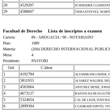
28
4529207
SCHNEIDER CLEMENTE
29
4588607
VIERA ESTEVEZ, MART
Facultad de Derecho
Lista de inscriptos a examen
Carrera:
89 - ABOGACIA / 90 - NOTARIADO
Plan:
1989
Materia:
(204) DERECHO INTERNACIONAL PUBLIC
Mesa:
4
Presidente:
PASTORI
Ord
C.Ident
1
4192784
ALTAMIRANO JAVIER, 
2
3811933
ALVAREZ WALDER, NEL
3
4565064
ANTUNEZ DENIZ, JON
4
4673127
BASTOS DA SILVA GUTI
5
5324654
CAL DE LEON, IVAN M
6
2899304
CUADRADO ERVITI, VI