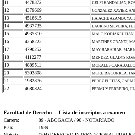
11
4478372
GELPI HANDALIAN, RO
12
4379669
GONZALEZ XAVIER, AN
13
4518615
HAIACHE AZAMBUYA, 
14
4937735
LAURINO SILVEIRA, FE
15
4935310
MALO KODJAKEUZIAN,
16
4258222
MARTINEZ GRANDI, MA
17
4790252
MAY BARAIBAR, MARIA
18
4112277
MENDEZ, GLADYS ROS
19
4889511
MORALES CARABALLO,
20
5303808
MOREIRA CORREA, T
21
1982876
PEREZ FLEITAS, CARM
22
4680824
PERMUY FERREIRO, J
Facultad de Derecho
Lista de inscriptos a examen
Carrera:
89 - ABOGACIA / 90 - NOTARIADO
Plan:
1989
Materia:
(204) DERECHO INTERNACIONAL PUBLIC