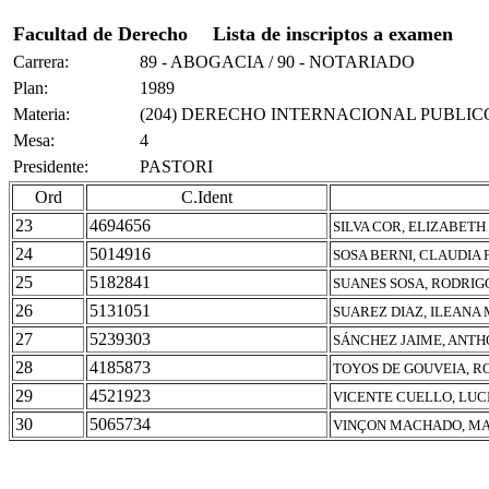
Facultad de Derecho
Lista de inscriptos a examen
Carrera:
89 - ABOGACIA / 90 - NOTARIADO
Plan:
1989
Materia:
(204) DERECHO INTERNACIONAL PUBLIC
Mesa:
4
Presidente:
PASTORI
Ord
C.Ident
23
4694656
SILVA COR, ELIZABET
24
5014916
SOSA BERNI, CLAUDIA
25
5182841
SUANES SOSA, RODRIG
26
5131051
SUAREZ DIAZ, ILEANA
27
5239303
SÁNCHEZ JAIME, ANT
28
4185873
TOYOS DE GOUVEIA, R
29
4521923
VICENTE CUELLO, LUC
30
5065734
VINÇON MACHADO, MA