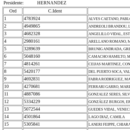
Presidente:
HERNANDEZ
Ord
C.Ident
1
4783924
ALVES CAETANO, PABL
2
4949865
ANDREOLI BRANDOU, L
3
4682328
ANGELILLO VIDAL, ES
4
2980161
ARELLANO ROMANO, 
5
3289639
BRUNIG ANDRADA, GR
6
5048160
CAMACHO HAMILTO, M
7
4814261
CEIJAS MARTINEZ, CO
8
5420177
DEL PUERTO SOCA, VA
9
4692831
FABRA RODRIGUEZ, M
10
4270681
FERRARI GARRO, MARI
11
4887086
GONZALEZ SERES, SIL
12
5334229
GONZÁLEZ BURGOS, E
13
5072544
GUEDES VIDAL, VENEC
14
4501864
LAGO DIAZ, CAMILA
15
5305841
LANERI FEIPPE, CHIAR