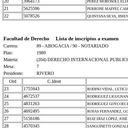
20
3964173
PEREZ MOROSOLI, ELI
21
5625596
PERRONE MAFFEI, CA
22
5078526
QUINTANA SILVA, JIME
Facultad de Derecho
Lista de inscriptos a examen
Carrera:
89 - ABOGACIA / 90 - NOTARIADO
Plan:
1989
Materia:
(204) DERECHO INTERNACIONAL PUBLIC
Mesa:
7
Presidente:
RIVERO
Ord
C.Ident
23
1755943
RODINO VIDAL, LETICI
24
4672537
RODRIGUEZ LIGUGNAN
25
4831263
RODRÍGUEZ GOYCOECH
26
4692495
ROSAS FERNANDEZ, G
27
5156186
RUIZ DÍAZ LÓPEZ, JOSÉ
28
4570345
SANGUINETTI GONZAL