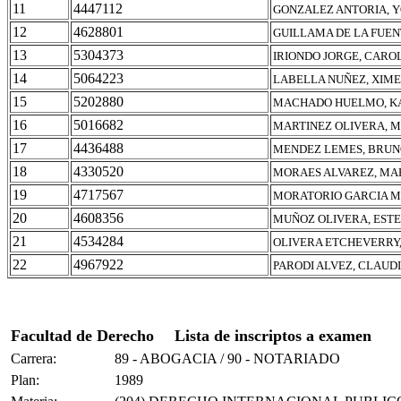
11
4447112
GONZALEZ ANTORIA, 
12
4628801
GUILLAMA DE LA FUEN
13
5304373
IRIONDO JORGE, CARO
14
5064223
LABELLA NUÑEZ, XIM
15
5202880
MACHADO HUELMO, KA
16
5016682
MARTINEZ OLIVERA, M
17
4436488
MENDEZ LEMES, BRU
18
4330520
MORAES ALVAREZ, MA
19
4717567
MORATORIO GARCIA MO
20
4608356
MUÑOZ OLIVERA, ESTE
21
4534284
OLIVERA ETCHEVERRY
22
4967922
PARODI ALVEZ, CLAUD
Facultad de Derecho
Lista de inscriptos a examen
Carrera:
89 - ABOGACIA / 90 - NOTARIADO
Plan:
1989