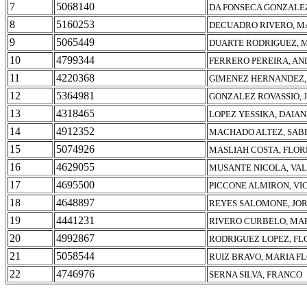
7
5068140
DA FONSECA GONZALEZ
8
5160253
DECUADRO RIVERO, M
9
5065449
DUARTE RODRIGUEZ, M
10
4799344
FERRERO PEREIRA, A
11
4220368
GIMENEZ HERNANDEZ,
12
5364981
GONZALEZ ROVASSIO,
13
4318465
LOPEZ YESSIKA, DAIA
14
4912352
MACHADO ALTEZ, SAB
15
5074926
MASLIAH COSTA, FLOR
16
4629055
MUSANTE NICOLA, VA
17
4695500
PICCONE ALMIRON, VI
18
4648897
REYES SALOMONE, JO
19
4441231
RIVERO CURBELO, MAR
20
4992867
RODRIGUEZ LOPEZ, FL
21
5058544
RUIZ BRAVO, MARIA F
22
4746976
SERNA SILVA, FRANCO