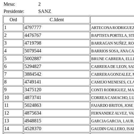
Mesa:
2
Presidente:
SANZ
Ord
C.Ident
1
4797777
ARTECONA RODRIGUEZ
2
4476767
BAPTISTA PORTELA, S
3
4719798
BARRAGAN NUÑEZ, RO
4
5079544
BARRIOS SOSA, ANA C
5
5002887
BRUNE CABRERA, ELLI
6
5294827
CABRERA DE LEON, S
7
3884542
CABRERA GONZALEZ, 
8
4749141
CAMEJO MENESES, CL
9
3475120
CONTI RODRIGUEZ, MA
10
4873741
CORREA CAMACHO, LU
11
5024863
FAJARDO BRITOS, JOS
12
4875634
FERNANDEZ ALVEZ, V
13
4948815
GARCIA GARCIA, LAUR
14
4528370
GAUDIN GALLERO, ISA