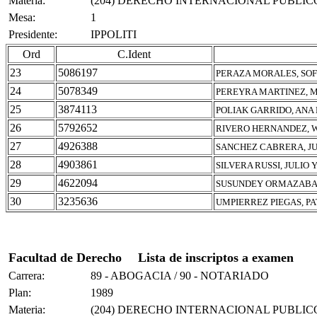
Materia:
(204) DERECHO INTERNACIONAL PUBLIC
Mesa:
1
Presidente:
IPPOLITI
Ord
C.Ident
23
5086197
PERAZA MORALES, SOF
24
5078349
PEREYRA MARTINEZ, 
25
3874113
POLIAK GARRIDO, ANA
26
5792652
RIVERO HERNANDEZ, 
27
4926388
SANCHEZ CABRERA, J
28
4903861
SILVERA RUSSI, JULIO 
29
4622094
SUSUNDEY ORMAZABA
30
3235636
UMPIERREZ PIEGAS, P
Facultad de Derecho
Lista de inscriptos a examen
Carrera:
89 - ABOGACIA / 90 - NOTARIADO
Plan:
1989
Materia:
(204) DERECHO INTERNACIONAL PUBLIC