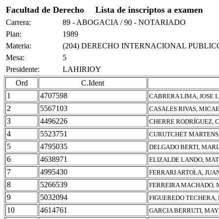
Facultad de Derecho
Lista de inscriptos a examen
Carrera:
89 - ABOGACIA / 90 - NOTARIADO
Plan:
1989
Materia:
(204) DERECHO INTERNACIONAL PUBLIC
Mesa:
5
Presidente:
LAHIRIOY
Ord
C.Ident
1
4707598
CABRERA LIMA, JOSE L
2
5567103
CASALES RIVAS, MICA
3
4496226
CHERRE RODRÍGUEZ, 
4
5523751
CURUTCHET MARTENS,
5
4795035
DELGADO BERTI, MARI
6
4638971
ELIZALDE LANDO, MA
7
4995430
FERRARI ARTOLA, JUA
8
5266539
FERREIRA MACHADO, 
9
5032094
FIGUEREDO TECHERA, 
10
4614761
GARCIA BERRUTI, MA