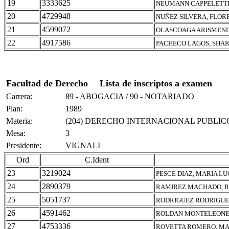
19
3333625
NEUMANN CAPPELETTI
20
4729948
NUÑEZ SILVERA, FLOR
21
4599072
OLASCOAGA ARISMENDI
22
4917586
PACHECO LAGOS, SHA
Facultad de Derecho
Lista de inscriptos a examen
Carrera:
89 - ABOGACIA / 90 - NOTARIADO
Plan:
1989
Materia:
(204) DERECHO INTERNACIONAL PUBLIC
Mesa:
3
Presidente:
VIGNALI
Ord
C.Ident
23
3219024
PESCE DIAZ, MARIA L
24
2890379
RAMIREZ MACHADO, R
25
5051737
RODRIGUEZ RODRIGUE
26
4591462
ROLDAN MONTELEONE,
27
4753336
ROVETTA ROMERO, MA