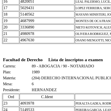
16
4820051
LEAL PALERMO, LUCIL
17
5029431
LOPEZ FERREIRA, SER
18
5140562
MAYANS MINISTERI, J
19
4687999
MONTES DE OCA FRASC
20
3336890
NIETO KOTOVICH, AL
21
4980978
OLIVERA RODRIGUEZ,
22
4967630
OSANO MENGOTTI, NIC
Facultad de Derecho
Lista de inscriptos a examen
Carrera:
89 - ABOGACIA / 90 - NOTARIADO
Plan:
1989
Materia:
(204) DERECHO INTERNACIONAL PUBLIC
Mesa:
6
Presidente:
HERNANDEZ
Ord
C.Ident
23
4093978
PERALTA GADEA, RODR
24
5149533
PEREIRA GARCIA, LEA