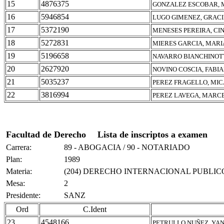
15
4876375
GONZALEZ ESCOBAR,
16
5946854
LUGO GIMENEZ, GRAC
17
5372190
MENESES PEREIRA, CI
18
5272831
MIERES GARCIA, MARI
19
5196658
NAVARRO BIANCHINOTT
20
2627920
NOVINO COSCIA, FABI
21
5035237
PEREZ FRAGELLO, MI
22
3816994
PEREZ LAVEGA, MARCE
Facultad de Derecho
Lista de inscriptos a examen
Carrera:
89 - ABOGACIA / 90 - NOTARIADO
Plan:
1989
Materia:
(204) DERECHO INTERNACIONAL PUBLIC
Mesa:
2
Presidente:
SANZ
Ord
C.Ident
23
4548166
PETRULLO NUÑEZ, YA