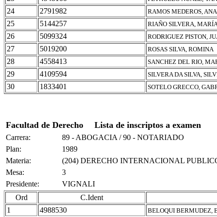
24
2791982
RAMOS MEDEROS, ANA
25
5144257
RIAÑO SILVERA, MARÍ
26
5099324
RODRIGUEZ PISTON, J
27
5019200
ROSAS SILVA, ROMINA
28
4558413
SANCHEZ DEL RIO, MA
29
4109594
SILVERA DA SILVA, SIL
30
1833401
SOTELO GRECCO, GAB
Facultad de Derecho
Lista de inscriptos a examen
Carrera:
89 - ABOGACIA / 90 - NOTARIADO
Plan:
1989
Materia:
(204) DERECHO INTERNACIONAL PUBLIC
Mesa:
3
Presidente:
VIGNALI
Ord
C.Ident
1
4988530
BELOQUI BERMUDEZ, 