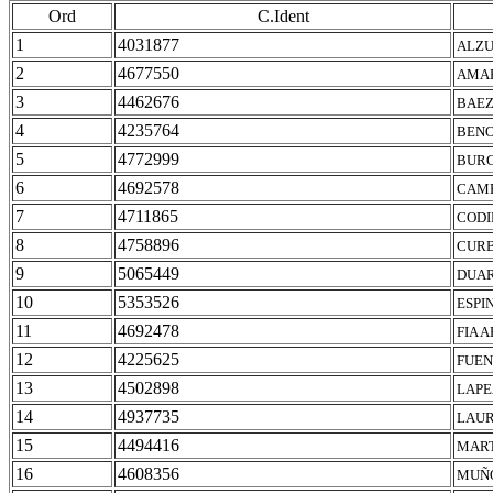
Ord
C.Ident
1
4031877
ALZU
2
4677550
AMAR
3
4462676
BAEZ
4
4235764
BENO
5
4772999
BURG
6
4692578
CAMP
7
4711865
CODI
8
4758896
CURB
9
5065449
DUAR
10
5353526
ESPI
11
4692478
FIA 
12
4225625
FUEN
13
4502898
LAPE
14
4937735
LAUR
15
4494416
MART
16
4608356
MUÑO