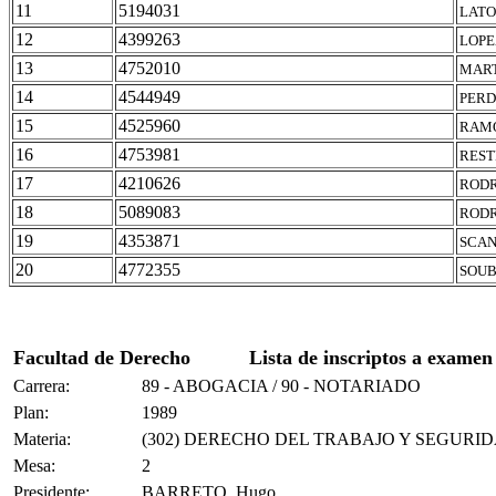
11
5194031
LATO
12
4399263
LOPE
13
4752010
MART
14
4544949
PERD
15
4525960
RAMO
16
4753981
REST
17
4210626
RODR
18
5089083
RODR
19
4353871
SCAN
20
4772355
SOUB
Facultad de Derecho
Lista de inscriptos a examen
Carrera:
89 - ABOGACIA / 90 - NOTARIADO
Plan:
1989
Materia:
(302) DERECHO DEL TRABAJO Y SEGURI
Mesa:
2
Presidente:
BARRETO, Hugo