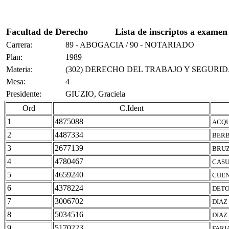
Facultad de Derecho
Lista de inscriptos a examen
Carrera:
89 - ABOGACIA / 90 - NOTARIADO
Plan:
1989
Materia:
(302) DERECHO DEL TRABAJO Y SEGURI
Mesa:
4
Presidente:
GIUZIO, Graciela
Ord
C.Ident
1
4875088
ACQU
2
4487334
BERB
3
2677139
BRUZ
4
4780467
CASU
5
4659240
CUEN
6
4378224
DETO
7
3006702
DIAZ
8
5034516
DIAZ
9
5170223
FARI