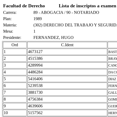
Facultad de Derecho
Lista de inscriptos a examen
Carrera:
89 - ABOGACIA / 90 - NOTARIADO
Plan:
1989
Materia:
(302) DERECHO DEL TRABAJO Y SEGURI
Mesa:
1
Presidente:
FERNANDEZ, HUGO
Ord
C.Ident
1
4673127
BAST
2
4515386
BRAY
3
4289994
CANO
4
4486284
DA C
5
5416406
DIAZ
6
5239538
FERN
7
3881730
GALL
8
4756384
GOME
9
4639606
GUER
10
5157562
HERN