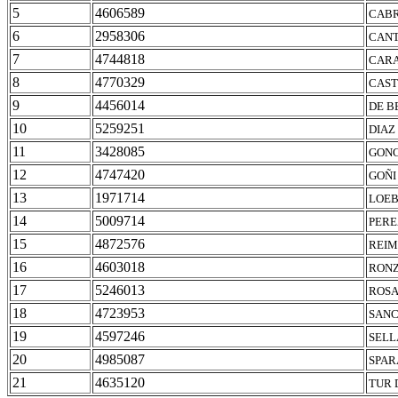
5
4606589
CABR
6
2958306
CANT
7
4744818
CARA
8
4770329
CAST
9
4456014
DE B
10
5259251
DIAZ
11
3428085
GONC
12
4747420
GOÑI
13
1971714
LOEB
14
5009714
PERE
15
4872576
REIM
16
4603018
RONZ
17
5246013
ROSA
18
4723953
SANC
19
4597246
SELL
20
4985087
SPAR
21
4635120
TUR 