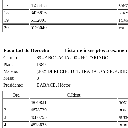
17
4558413
SANC
18
3426816
SERM
19
5112001
TOMA
20
5126640
VALL
Facultad de Derecho
Lista de inscriptos a examen
Carrera:
89 - ABOGACIA / 90 - NOTARIADO
Plan:
1989
Materia:
(302) DERECHO DEL TRABAJO Y SEGURI
Mesa:
3
Presidente:
BABACE, Héctor
Ord
C.Ident
1
4879831
BONH
2
4678729
BONI
3
4680755
BUEN
4
4878635
BURG