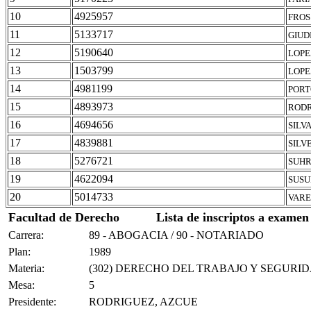
10
4925957
FROS
11
5133717
GIUD
12
5190640
LOPE
13
1503799
LOPE
14
4981199
PORT
15
4893973
RODR
16
4694656
SILV
17
4839881
SILV
18
5276721
SUHR
19
4622094
SUSU
20
5014733
VARE
Facultad de Derecho
Lista de inscriptos a examen
Carrera:
89 - ABOGACIA / 90 - NOTARIADO
Plan:
1989
Materia:
(302) DERECHO DEL TRABAJO Y SEGURI
Mesa:
5
Presidente:
RODRIGUEZ, AZCUE