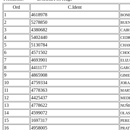
Ord
C.Ident
1
4618978
BONE
2
5278850
BUEN
3
4380682
CAIR
4
5402440
CEDR
5
5130784
CHAM
6
4571502
CHOC
7
4693901
ELIZ
8
4411177
GARC
9
4865908
GIME
10
4759334
JORA
11
4778363
MART
12
4425437
MEDI
13
4778622
NUÑE
14
4599072
OLAS
15
1697317
PERE
16
4958005
PRAT