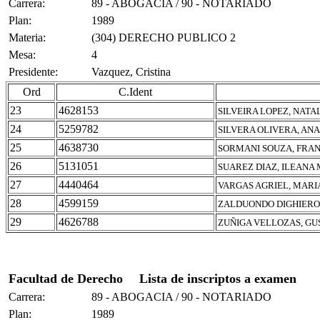
Carrera:
89 - ABOGACIA / 90 - NOTARIADO
Plan:
1989
Materia:
(304) DERECHO PUBLICO 2
Mesa:
4
Presidente:
Vazquez, Cristina
Ord
C.Ident
23
4628153
SILVEIRA LOPEZ, NATA
24
5259782
SILVERA OLIVERA, AN
25
4638730
SORMANI SOUZA, FRA
26
5131051
SUAREZ DIAZ, ILEANA
27
4440464
VARGAS AGRIEL, MARI
28
4599159
ZALDUONDO DIGHIERO
29
4626788
ZUÑIGA VELLOZAS, GU
Facultad de Derecho
Lista de inscriptos a examen
Carrera:
89 - ABOGACIA / 90 - NOTARIADO
Plan:
1989