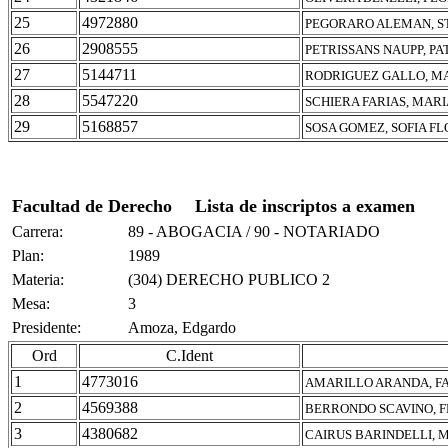
25
4972880
PEGORARO ALEMAN, S
26
2908555
PETRISSANS NAUPP, P
27
5144711
RODRIGUEZ GALLO, MA
28
5547220
SCHIERA FARIAS, MAR
29
5168857
SOSA GOMEZ, SOFIA F
Facultad de Derecho
Lista de inscriptos a examen
Carrera:
89 - ABOGACIA / 90 - NOTARIADO
Plan:
1989
Materia:
(304) DERECHO PUBLICO 2
Mesa:
3
Presidente:
Amoza, Edgardo
Ord
C.Ident
1
4773016
AMARILLO ARANDA, F
2
4569388
BERRONDO SCAVINO, 
3
4380682
CAIRUS BARINDELLI, 