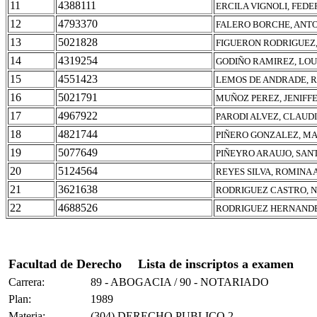
11
4388111
ERCILA VIGNOLI, FEDE
12
4793370
FALERO BORCHE, ANT
13
5021828
FIGUERON RODRIGUEZ
14
4319254
GODIÑO RAMIREZ, LOU
15
4551423
LEMOS DE ANDRADE, 
16
5021791
MUÑOZ PEREZ, JENIFFE
17
4967922
PARODI ALVEZ, CLAUD
18
4821744
PIÑERO GONZALEZ, M
19
5077649
PIÑEYRO ARAUJO, SAN
20
5124564
REYES SILVA, ROMINA
21
3621638
RODRIGUEZ CASTRO, N
22
4688526
RODRIGUEZ HERNANDE
Facultad de Derecho
Lista de inscriptos a examen
Carrera:
89 - ABOGACIA / 90 - NOTARIADO
Plan:
1989
Materia:
(304) DERECHO PUBLICO 2