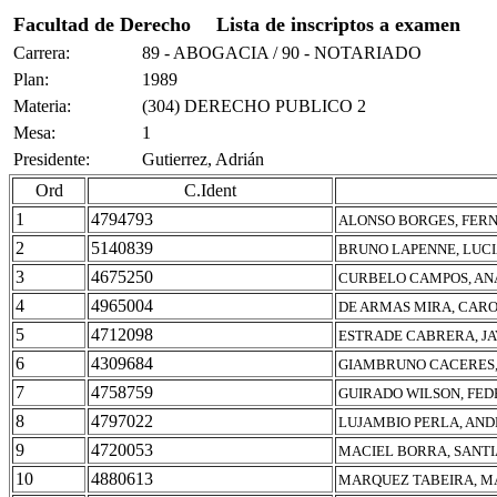
Facultad de Derecho
Lista de inscriptos a examen
Carrera:
89 - ABOGACIA / 90 - NOTARIADO
Plan:
1989
Materia:
(304) DERECHO PUBLICO 2
Mesa:
1
Presidente:
Gutierrez, Adrián
Ord
C.Ident
1
4794793
ALONSO BORGES, FER
2
5140839
BRUNO LAPENNE, LUC
3
4675250
CURBELO CAMPOS, AN
4
4965004
DE ARMAS MIRA, CARO
5
4712098
ESTRADE CABRERA, JA
6
4309684
GIAMBRUNO CACERES,
7
4758759
GUIRADO WILSON, FED
8
4797022
LUJAMBIO PERLA, AND
9
4720053
MACIEL BORRA, SANTI
10
4880613
MARQUEZ TABEIRA, M