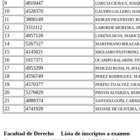
9
4819447
GARCIA CRAVEA, JOAQ
10
4528370
GAUDIN GALLERO, ISA
11
3806149
KEIRAN FIGUEREDO, R
12
3311112
LABORDE MOREIRA, J
13
4857128
LERENA SILVA, MARIC
14
5267527
MARTINIANO IRRAZAB
15
4145021
MIGLIARO PASTORINO,
16
1817371
OCAMPO BALARINI, SY
17
4953299
PEDUZZI BUSSI, FLAVI
18
4556749
PEREZ RODRIGUEZ, M
19
4570377
PERFECTO ALVEZ, GRA
20
5279829
PINTOS ALVARIZA, RO
21
4888374
SANTANA GOÑI, CARMI
22
4741928
SEOANE DE OLIVEIRA,
Facultad de Derecho
Lista de inscriptos a examen