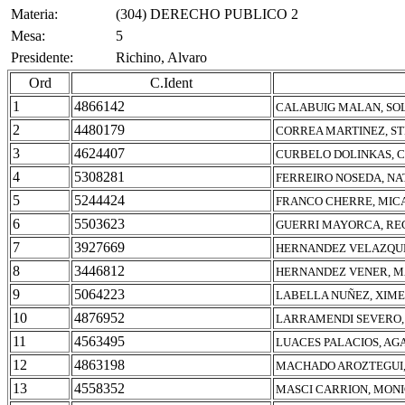
Materia:
(304) DERECHO PUBLICO 2
Mesa:
5
Presidente:
Richino, Alvaro
Ord
C.Ident
1
4866142
CALABUIG MALAN, SO
2
4480179
CORREA MARTINEZ, S
3
4624407
CURBELO DOLINKAS, 
4
5308281
FERREIRO NOSEDA, NA
5
5244424
FRANCO CHERRE, MIC
6
5503623
GUERRI MAYORCA, RE
7
3927669
HERNANDEZ VELAZQUE
8
3446812
HERNANDEZ VENER, M
9
5064223
LABELLA NUÑEZ, XIM
10
4876952
LARRAMENDI SEVERO,
11
4563495
LUACES PALACIOS, AG
12
4863198
MACHADO AROZTEGUI,
13
4558352
MASCI CARRION, MONI