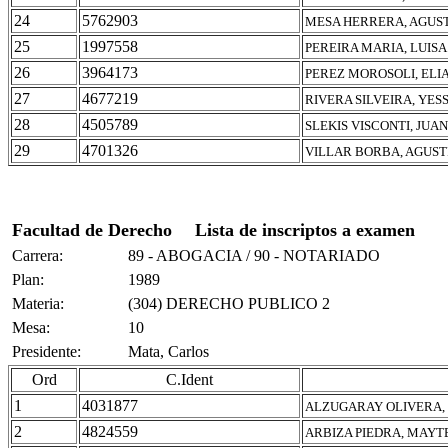
24
5762903
MESA HERRERA, AGUS
25
1997558
PEREIRA MARIA, LUISA
26
3964173
PEREZ MOROSOLI, ELI
27
4677219
RIVERA SILVEIRA, YES
28
4505789
SLEKIS VISCONTI, JUA
29
4701326
VILLAR BORBA, AGUST
Facultad de Derecho
Lista de inscriptos a examen
Carrera:
89 - ABOGACIA / 90 - NOTARIADO
Plan:
1989
Materia:
(304) DERECHO PUBLICO 2
Mesa:
10
Presidente:
Mata, Carlos
Ord
C.Ident
1
4031877
ALZUGARAY OLIVERA,
2
4824559
ARBIZA PIEDRA, MAYT