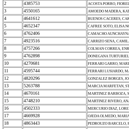
2
4385753
ACOSTA PORRO, FIORE
3
4550165
AMOEDO MADERA, KA
4
4641612
BUENOS CACERES, CA
5
4652347
CAFREE SOTO, ELISA 
6
4762406
CAMACHO AUNCHAYNA
7
4923516
CARRIZO SENA, CAMI
8
4757266
COLMAN CORREA, ENR
9
4762898
DONEGANA TURTURIELL
10
4270681
FERRARI GARRO, MARI
11
4595744
FERRARI LUSIARDO, M
12
4820296
GONZALEZ BORGES, JO
13
5263788
MARCIA MARFETAN, S
14
4670161
MARTINEZ BARBOZA, 
15
4748210
MARTINEZ RIVERO, AN
16
4502333
MERCURIO DIAZ, LOR
17
4669928
OJEDA OLMEDO, MARI
18
4863443
PEDROUZO BARCELO, 