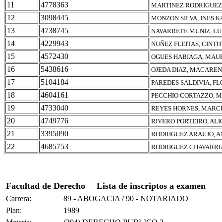
11
4778363
MARTINEZ RODRIGUEZ
12
3098445
MONZON SILVA, INES 
13
4738745
NAVARRETE MUNIZ, LU
14
4229943
NUÑEZ FLEITAS, CINTH
15
4572430
OGUES HABIAGA, MAU
16
5438616
OJEDA DIAZ, MACAREN
17
5104184
PAREDES SALDIVIA, F
18
4604161
PECCHIO CORTAZZO, M
19
4733040
REYES HORNES, MARC
20
4749776
RIVERO PORTEIRO, AL
21
3395090
RODRIGUEZ ARAUJO, A
22
4685753
RODRIGUEZ CHAVARRI
Facultad de Derecho
Lista de inscriptos a examen
Carrera:
89 - ABOGACIA / 90 - NOTARIADO
Plan:
1989