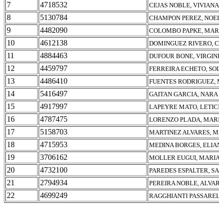
7
4718532
CEJAS NOBLE, VIVIAN
8
5130784
CHAMPON PEREZ, NOE
9
4482090
COLOMBO PAPKE, MAR
10
4612138
DOMINGUEZ RIVERO, 
11
4884463
DUFOUR BONE, VIRGIN
12
4459797
FERREIRA ECHETO, SO
13
4486410
FUENTES RODRIGUEZ, 
14
5416497
GAITAN GARCIA, NARA
15
4917997
LAPEYRE MATO, LETICI
16
4787475
LORENZO PLADA, MAR
17
5158703
MARTINEZ ALVARES, 
18
4715953
MEDINA BORGES, ELIA
19
3706162
MOLLER EUGUI, MARI
20
4732100
PAREDES ESPALTER, S
21
2794934
PEREIRA NOBLE, ALVA
22
4699249
RAGGHIANTI PASSAREL