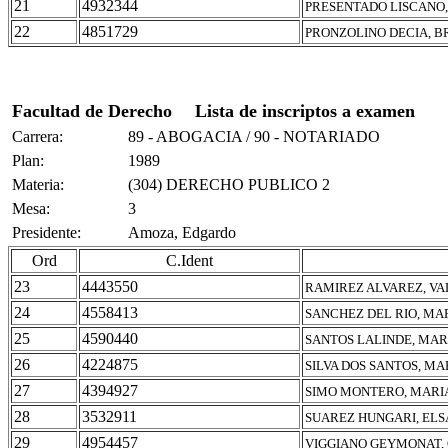
21
4932344
PRESENTADO LISCANO,
22
4851729
PRONZOLINO DECIA, 
Facultad de Derecho
Lista de inscriptos a examen
Carrera:
89 - ABOGACIA / 90 - NOTARIADO
Plan:
1989
Materia:
(304) DERECHO PUBLICO 2
Mesa:
3
Presidente:
Amoza, Edgardo
Ord
C.Ident
23
4443550
RAMIREZ ALVAREZ, VA
24
4558413
SANCHEZ DEL RIO, MA
25
4590440
SANTOS LALINDE, MAR
26
4224875
SILVA DOS SANTOS, M
27
4394927
SIMO MONTERO, MARI
28
3532911
SUAREZ HUNGARI, ELS
29
4954457
VIGGIANO GEYMONAT, 