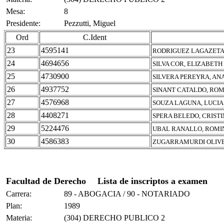
Mesa:
8
Presidente:
Pezzutti, Miguel
Ord
C.Ident
23
4595141
RODRIGUEZ LAGAZETA
24
4694656
SILVA COR, ELIZABET
25
4730900
SILVERA PEREYRA, AN
26
4937752
SINANT CATALDO, RO
27
4576968
SOUZA LAGUNA, LUCIA
28
4408271
SPERA BELEDO, CRISTI
29
5224476
UBAL RANALLO, ROMI
30
4586383
ZUGARRAMURDI OLIVE
Facultad de Derecho
Lista de inscriptos a examen
Carrera:
89 - ABOGACIA / 90 - NOTARIADO
Plan:
1989
Materia:
(304) DERECHO PUBLICO 2