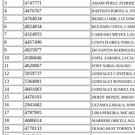
3
4747771
ASIAIN PEREZ, FEDER
4
4476767
BAPTISTA PORTELA, S
5
4764034
BENELLI MIR, LUCIAN
6
4824834
BULDAIN COSTA, CAMI
7
4324955
CARRANO NIEVES, LA
8
4457496
COSTA FLORES, PABLO
9
4925977
DO SANTOS RODRIGUEZ
10
4586846
ESPEL ZAROBA, LUCIA
11
4620067
FONT SORIA, MAURO
12
5059737
GONZALEZ CANTERO, 
13
5364981
GONZALEZ ROVASSIO,
14
4601683
GONZALEZ SUAREZ, F
15
4476193
HERDT HEINZE, BRIAN
16
2941682
LEZAMA ZABALA, SONI
17
4787995
LIMA PEREIRA, MICAE
18
4686614
MARRERO MICELI, AGU
19
4778133
OLHAGARAY TORRES, 