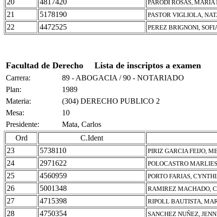
20
4817420
PARODI ROSAS, MARIA
21
5178190
PASTOR VIGLIOLA, NAT
22
4472525
PEREZ BRIGNONI, SOFI
Facultad de Derecho
Lista de inscriptos a examen
Carrera:
89 - ABOGACIA / 90 - NOTARIADO
Plan:
1989
Materia:
(304) DERECHO PUBLICO 2
Mesa:
10
Presidente:
Mata, Carlos
Ord
C.Ident
23
5738110
PIRIZ GARCIA FEIJO, M
24
2971622
POLOCASTRO MARLIES
25
4560959
PORTO FARIAS, CYNTH
26
5001348
RAMIREZ MACHADO, C
27
4715398
RIPOLL BAUTISTA, MA
28
4750354
SANCHEZ NUÑEZ, JENN