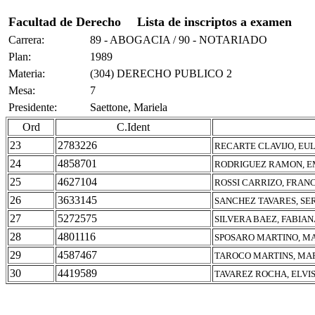
Facultad de Derecho
Lista de inscriptos a examen
Carrera:
89 - ABOGACIA / 90 - NOTARIADO
Plan:
1989
Materia:
(304) DERECHO PUBLICO 2
Mesa:
7
Presidente:
Saettone, Mariela
Ord
C.Ident
23
2783226
RECARTE CLAVIJO, EU
24
4858701
RODRIGUEZ RAMON, E
25
4627104
ROSSI CARRIZO, FRAN
26
3633145
SANCHEZ TAVARES, SE
27
5272575
SILVERA BAEZ, FABIA
28
4801116
SPOSARO MARTINO, MA
29
4587467
TAROCO MARTINS, MAR
30
4419589
TAVAREZ ROCHA, ELVI