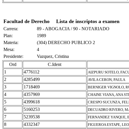
Facultad de Derecho
Lista de inscriptos a examen
Carrera:
89 - ABOGACIA / 90 - NOTARIADO
Plan:
1989
Materia:
(304) DERECHO PUBLICO 2
Mesa:
4
Presidente:
Vazquez, Cristina
Ord
C.Ident
1
4776112
AIZPURU SOTELO, FAC
2
4285499
AVILA CERON, PAULA
3
1718469
BERNIGER VIGNOLO, 
4
4357969
CHAINE VIANA, ANA ST
5
4399618
CRESPO SUCUNZA, FEL
6
5160253
DECUADRO RIVERO, M
7
5239538
FERNANDEZ YANQUE, 
8
4332347
FIGUEROA ESTAPE, L