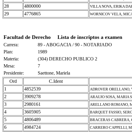
28
4800000
VILLA NOVA, ERIKA D
29
4776865
WORNICOV VELA, MIC
Facultad de Derecho
Lista de inscriptos a examen
Carrera:
89 - ABOGACIA / 90 - NOTARIADO
Plan:
1989
Materia:
(304) DERECHO PUBLICO 2
Mesa:
7
Presidente:
Saettone, Mariela
Ord
C.Ident
1
4852539
ADROVER ORELLANO, 
2
3909278
ARAUJO SOSA, MARIA 
3
2980161
ARELLANO ROMANO, 
4
3605905
BARQUET FASSIO, SER
5
4806489
BRACERAS CABRERA,
6
4984724
CARRERO CAPPELLI, M