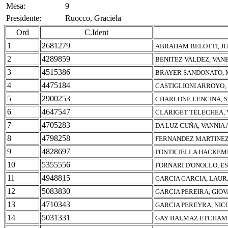
Mesa:
9
Presidente:
Ruocco, Graciela
Ord
C.Ident
1
2681279
ABRAHAM BELOTTI, JU
2
4289859
BENITEZ VALDEZ, VAN
3
4515386
BRAYER SANDONATO, 
4
4475184
CASTIGLIONI ARROYO,
5
2900253
CHARLONE LENCINA, 
6
4647547
CLARIGET TELECHEA,
7
4705283
DA LUZ CUÑA, VANNIA
8
4798258
FERNANDEZ MARTINEZ
9
4828697
FONTICIELLA HACKEM
10
5355556
FORNARI D'ONOLLO, E
11
4948815
GARCIA GARCIA, LAUR
12
5083830
GARCIA PEREIRA, GIO
13
4710343
GARCIA PEREYRA, NIC
14
5031331
GAY BALMAZ ETCHAME