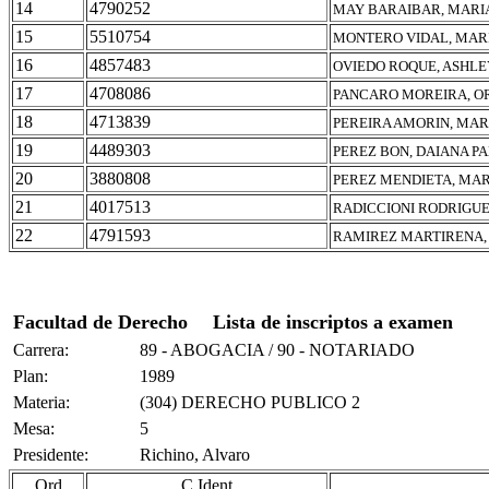
14
4790252
MAY BARAIBAR, MARIA
15
5510754
MONTERO VIDAL, MARI
16
4857483
OVIEDO ROQUE, ASHLE
17
4708086
PANCARO MOREIRA, O
18
4713839
PEREIRA AMORIN, MA
19
4489303
PEREZ BON, DAIANA P
20
3880808
PEREZ MENDIETA, MA
21
4017513
RADICCIONI RODRIGUE
22
4791593
RAMIREZ MARTIRENA,
Facultad de Derecho
Lista de inscriptos a examen
Carrera:
89 - ABOGACIA / 90 - NOTARIADO
Plan:
1989
Materia:
(304) DERECHO PUBLICO 2
Mesa:
5
Presidente:
Richino, Alvaro
Ord
C.Ident