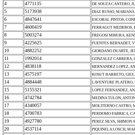
4
4771135
DE SOUZA CANTERO, J
5
5173938
DIAZ RUSSO, MARIANA
6
4847641
ESCOBAL PINTOS, CO
7
4600419
FERRAGUT MEDEROS,
8
5003274
FREGOSI MIHURA, KEN
9
4225625
FUENTES BERNADET, V
10
4882252
GIORDANO DUARTE, JE
11
1992014
GONZALEZ CABRERA, 
12
4838118
HERNANDEZ LOPEZ, A
13
4575197
KOSUT BARRETO, GIU
14
4884448
LAVENTURE PLATERO,
15
5155321
LOPEZ FERNANDEZ, A
16
4742784
MEDINA TULON, ANTO
17
4340057
MOLITERNO CASTRO, 
18
4700783
PERDOMO FABRICA, C
19
4927780
PEREZ SILVA, SHIMON 
20
4537114
PIQUINELA LOSCH, MA