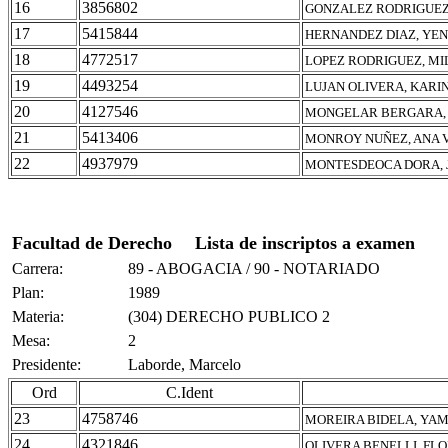
16
3856802
GONZALEZ RODRIGUEZ,
17
5415844
HERNANDEZ DIAZ, YEN
18
4772517
LOPEZ RODRIGUEZ, M
19
4493254
LUJAN OLIVERA, KAR
20
4127546
MONGELAR BERGARA,
21
5413406
MONROY NUÑEZ, ANA 
22
4937979
MONTESDEOCA DORA, 
Facultad de Derecho
Lista de inscriptos a examen
Carrera:
89 - ABOGACIA / 90 - NOTARIADO
Plan:
1989
Materia:
(304) DERECHO PUBLICO 2
Mesa:
2
Presidente:
Laborde, Marcelo
Ord
C.Ident
23
4758746
MOREIRA BIDELA, YAM
24
4321846
OLIVERA BENELLI, FL