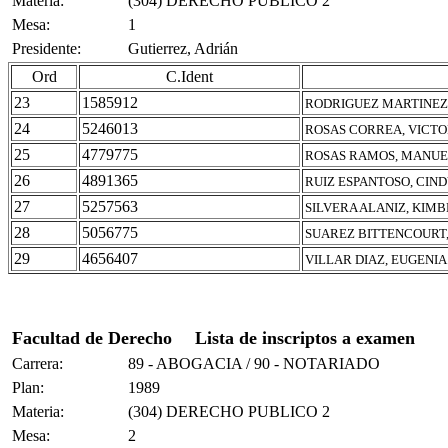
Materia:
(304) DERECHO PUBLICO 2
Mesa:
1
Presidente:
Gutierrez, Adrián
Ord
C.Ident
23
1585912
RODRIGUEZ MARTINEZ
24
5246013
ROSAS CORREA, VICT
25
4779775
ROSAS RAMOS, MANUE
26
4891365
RUIZ ESPANTOSO, CIN
27
5257563
SILVERA ALANIZ, KIMB
28
5056775
SUAREZ BITTENCOURT,
29
4656407
VILLAR DIAZ, EUGENIA
Facultad de Derecho
Lista de inscriptos a examen
Carrera:
89 - ABOGACIA / 90 - NOTARIADO
Plan:
1989
Materia:
(304) DERECHO PUBLICO 2
Mesa:
2