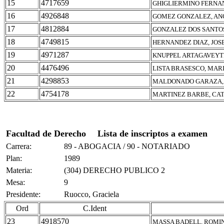
15
4717659
GHIGLIERMINO FERNAN
16
4926848
GOMEZ GONZALEZ, AN
17
4812884
GONZALEZ DOS SANTO
18
4749815
HERNANDEZ DIAZ, JOS
19
4971287
KNUPPEL ARTAGAVEYT
20
4476496
LISTA BRASESCO, MAR
21
4298853
MALDONADO GARAZA, 
22
4754178
MARTINEZ BARBE, CAT
Facultad de Derecho
Lista de inscriptos a examen
Carrera:
89 - ABOGACIA / 90 - NOTARIADO
Plan:
1989
Materia:
(304) DERECHO PUBLICO 2
Mesa:
9
Presidente:
Ruocco, Graciela
Ord
C.Ident
23
4918570
MASSA BADELL, ROMI