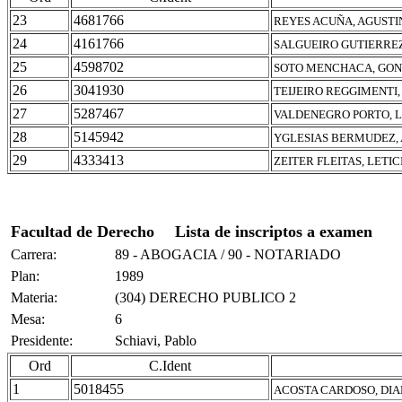
23
4681766
REYES ACUÑA, AGUSTI
24
4161766
SALGUEIRO GUTIERRE
25
4598702
SOTO MENCHACA, GON
26
3041930
TEIJEIRO REGGIMENTI
27
5287467
VALDENEGRO PORTO, 
28
5145942
YGLESIAS BERMUDEZ,
29
4333413
ZEITER FLEITAS, LETI
Facultad de Derecho
Lista de inscriptos a examen
Carrera:
89 - ABOGACIA / 90 - NOTARIADO
Plan:
1989
Materia:
(304) DERECHO PUBLICO 2
Mesa:
6
Presidente:
Schiavi, Pablo
Ord
C.Ident
1
5018455
ACOSTA CARDOSO, DIA