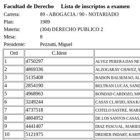
Facultad de Derecho
Lista de inscriptos a examen
Carrera:
89 - ABOGACIA / 90 - NOTARIADO
Plan:
1989
Materia:
(304) DERECHO PUBLICO 2
Mesa:
8
Presidente:
Pezzutti, Miguel
Ord
C.Ident
1
4750297
ALVEZ PERERA DAS NE
2
4869336
ALZOGARAY CHAVEZ, 
3
5135408
BAISON BALSEMAO, A
4
2854190
BELTRAN LUCAS, SAND
5
4968963
BONDAD CARDOZO, M
6
3249244
CASAS CLAVIJO, ANA K
7
4737518
COTELO SASTRE, MAR
8
4804952
DE LOS SANTOS CASAS
9
4441407
DIAZ PASCUAL, MARIE
10
5121975
DREHER INDART, KARI