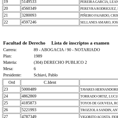
19
5149533
PEREIRA GARCIA, LEA
20
4560349
PEREYRA RODRIGUEZ,
21
3280093
PIÑEIRO FAJARDO, CRI
22
4597246
SELLANES AMARO, JOS
Facultad de Derecho
Lista de inscriptos a examen
Carrera:
89 - ABOGACIA / 90 - NOTARIADO
Plan:
1989
Materia:
(304) DERECHO PUBLICO 2
Mesa:
6
Presidente:
Schiavi, Pablo
Ord
C.Ident
23
5000489
TAVARES HERNANDORE
24
4862869
TORRADO ORTIZ, LUCI
25
4185873
TOYOS DE GOUVEIA, R
26
5221993
TROZZOLA SANDIN, A
27
4787349
VIGORITO ACOSTA, FI