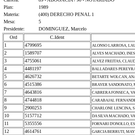
Plan:
1989
Materia:
(400) DERECHO PENAL 1
Mesa:
5
Presidente:
DOMINGUEZ, Marcelo
Ord
C.Ident
1
4799695
ALONSO LARROSA, LA
2
1589707
ALVES MACHADO, INES
3
4755061
ALVEZ FREITAS, CLAU
4
4481197
BALLADARES PEREYRA
5
4626732
BETARTE WOLCAN, AN
6
4515386
BRAYER SANDONATO, 
7
4643816
CABRERA FONSECA, V
8
4744818
CARABAJAL FERNANDE
9
2900253
CHARLONE LENCINA, 
10
5157712
DA SILVA MACHADO, V
11
5355556
FORNARI D'ONOLLO, E
12
4614761
GARCIA BERRUTI, MA