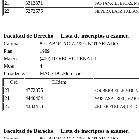
21
3312871
SANTANA ILLESCAS, 
22
5272575
SILVERA BAEZ, FABIA
Facultad de Derecho
Lista de inscriptos a examen
Carrera:
89 - ABOGACIA / 90 - NOTARIADO
Plan:
1989
Materia:
(400) DERECHO PENAL 1
Mesa:
4
Presidente:
MACEDO,Florencio
Ord
C.Ident
23
4772355
SOUBERBIELLE MOLINA
24
4440464
VARGAS AGRIEL, MARI
25
4333413
ZEITER FLEITAS, LETI
Facultad de Derecho
Lista de inscriptos a examen
Carrera:
89 - ABOGACIA / 90 - NOTARIADO