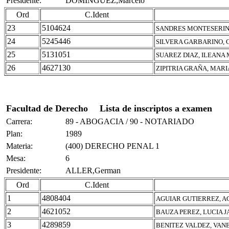
Presidente:
DOMINGUEZ,Marcelo
Ord
C.Ident
23
5104624
SANDRES MONTESERIN
24
5245446
SILVERA GARBARINO, 
25
5131051
SUAREZ DIAZ, ILEANA
26
4627130
ZIPITRIA GRAÑA, MAR
Facultad de Derecho
Lista de inscriptos a examen
Carrera:
89 - ABOGACIA / 90 - NOTARIADO
Plan:
1989
Materia:
(400) DERECHO PENAL 1
Mesa:
6
Presidente:
ALLER,German
Ord
C.Ident
1
4808404
AGUIAR GUTIERREZ, A
2
4621052
BAUZA PEREZ, LUCIA 
3
4289859
BENITEZ VALDEZ, VAN