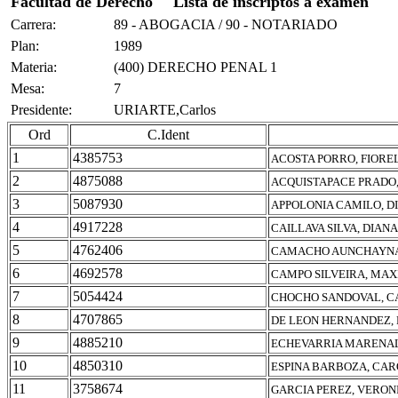
Facultad de Derecho
Lista de inscriptos a examen
Carrera:
89 - ABOGACIA / 90 - NOTARIADO
Plan:
1989
Materia:
(400) DERECHO PENAL 1
Mesa:
7
Presidente:
URIARTE,Carlos
Ord
C.Ident
1
4385753
ACOSTA PORRO, FIORE
2
4875088
ACQUISTAPACE PRADO,
3
5087930
APPOLONIA CAMILO, D
4
4917228
CAILLAVA SILVA, DIA
5
4762406
CAMACHO AUNCHAYNA
6
4692578
CAMPO SILVEIRA, MAX
7
5054424
CHOCHO SANDOVAL, C
8
4707865
DE LEON HERNANDEZ, 
9
4885210
ECHEVARRIA MARENAL
10
4850310
ESPINA BARBOZA, CAR
11
3758674
GARCIA PEREZ, VERON