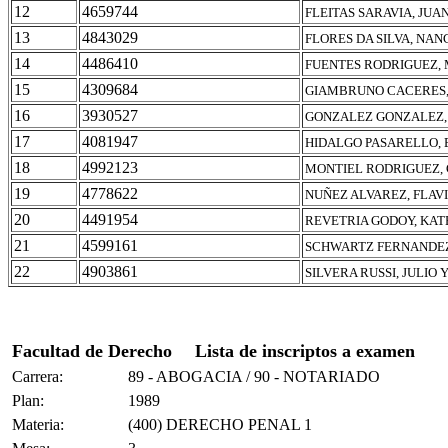
12
4659744
FLEITAS SARAVIA, JU
13
4843029
FLORES DA SILVA, NA
14
4486410
FUENTES RODRIGUEZ, 
15
4309684
GIAMBRUNO CACERES,
16
3930527
GONZALEZ GONZALEZ, 
17
4081947
HIDALGO PASARELLO, 
18
4992123
MONTIEL RODRIGUEZ,
19
4778622
NUÑEZ ALVAREZ, FLAV
20
4491954
REVETRIA GODOY, KAT
21
4599161
SCHWARTZ FERNANDE
22
4903861
SILVERA RUSSI, JULIO 
Facultad de Derecho
Lista de inscriptos a examen
Carrera:
89 - ABOGACIA / 90 - NOTARIADO
Plan:
1989
Materia:
(400) DERECHO PENAL 1