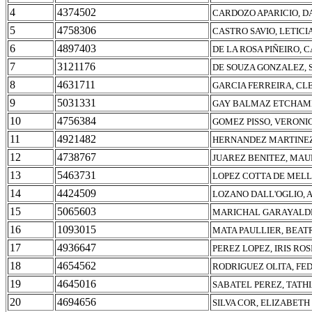
4
4374502
CARDOZO APARICIO, D
5
4758306
CASTRO SAVIO, LETIC
6
4897403
DE LA ROSA PIÑEIRO, 
7
3121176
DE SOUZA GONZALEZ, 
8
4631711
GARCIA FERREIRA, CLE
9
5031331
GAY BALMAZ ETCHAME
10
4756384
GOMEZ PISSO, VERONI
11
4921482
HERNANDEZ MARTINEZ
12
4738767
JUAREZ BENITEZ, MAU
13
5463731
LOPEZ COTTA DE MELL
14
4424509
LOZANO DALL'OGLIO, 
15
5065603
MARICHAL GARAYALDE
16
1093015
MATA PAULLIER, BEAT
17
4936647
PEREZ LOPEZ, IRIS ROS
18
4654562
RODRIGUEZ OLITA, FE
19
4645016
SABATEL PEREZ, TAT
20
4694656
SILVA COR, ELIZABET