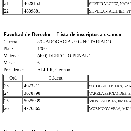
21
4628153
SILVEIRA LOPEZ, NATA
22
4839881
SILVERA MARTINEZ, S
Facultad de Derecho
Lista de inscriptos a examen
Carrera:
89 - ABOGACIA / 90 - NOTARIADO
Plan:
1989
Materia:
(400) DERECHO PENAL 1
Mesa:
6
Presidente:
ALLER, German
Ord
C.Ident
23
4623211
SOTOLANI TEJERA, VA
24
3678798
VARELA FERNANDEZ, 
25
5025939
VIDAL ACOSTA, JIMEN
26
4776865
WORNICOV VELA, MIC