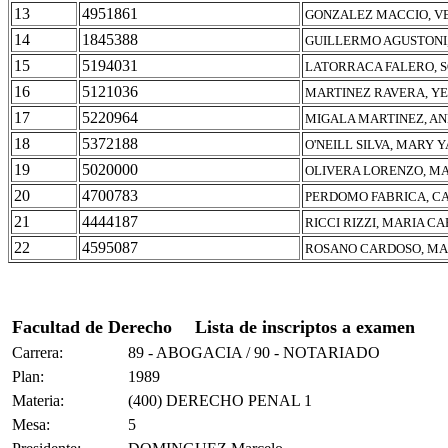
13
4951861
GONZALEZ MACCIO, V
14
1845388
GUILLERMO AGUSTONI
15
5194031
LATORRACA FALERO, S
16
5121036
MARTINEZ RAVERA, YE
17
5220964
MIGALA MARTINEZ, A
18
5372188
O'NEILL SILVA, MARY 
19
5020000
OLIVERA LORENZO, MA
20
4700783
PERDOMO FABRICA, C
21
4444187
RICCI RIZZI, MARIA C
22
4595087
ROSANO CARDOSO, MAR
Facultad de Derecho
Lista de inscriptos a examen
Carrera:
89 - ABOGACIA / 90 - NOTARIADO
Plan:
1989
Materia:
(400) DERECHO PENAL 1
Mesa:
5