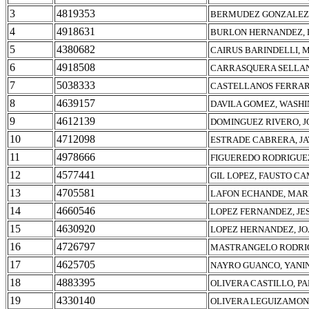
3
4819353
BERMUDEZ GONZALEZ,
4
4918631
BURLON HERNANDEZ, 
5
4380682
CAIRUS BARINDELLI, 
6
4918508
CARRASQUERA SELLAN
7
5038333
CASTELLANOS FERRARI
8
4639157
DAVILA GOMEZ, WASH
9
4612139
DOMINGUEZ RIVERO, J
10
4712098
ESTRADE CABRERA, JA
11
4978666
FIGUEREDO RODRIGUEZ
12
4577441
GIL LOPEZ, FAUSTO C
13
4705581
LAFON ECHANDE, MAR
14
4660546
LOPEZ FERNANDEZ, JE
15
4630920
LOPEZ HERNANDEZ, J
16
4726797
MASTRANGELO RODRIG
17
4625705
NAYRO GUANCO, YANI
18
4883395
OLIVERA CASTILLO, P
19
4330140
OLIVERA LEGUIZAMON,