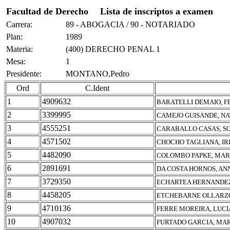
Facultad de Derecho
Lista de inscriptos a examen
Carrera:
89 - ABOGACIA / 90 - NOTARIADO
Plan:
1989
Materia:
(400) DERECHO PENAL 1
Mesa:
1
Presidente:
MONTANO,Pedro
Ord
C.Ident
1
4909632
BARATELLI DEMAIO, F
2
3399995
CAMEJO GUISANDE, NA
3
4555251
CARABALLO CASAS, SO
4
4571502
CHOCHO TAGLIANA, IR
5
4482090
COLOMBO PAPKE, MAR
6
2891691
DA COSTA HORNOS, AN
7
3729350
ECHARTEA HERNANDEZ,
8
4458205
ETCHEBARNE OLLARZO
9
4710136
FERRE MOREIRA, LUCI
10
4907032
FURTADO GARCIA, MAR