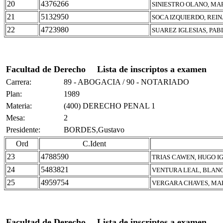
20
4376266
SINIESTRO OLANO, MA
21
5132950
SOCA IZQUIERDO, REI
22
4723980
SUAREZ IGLESIAS, PAB
Facultad de Derecho
Lista de inscriptos a examen
Carrera:
89 - ABOGACIA / 90 - NOTARIADO
Plan:
1989
Materia:
(400) DERECHO PENAL 1
Mesa:
2
Presidente:
BORDES,Gustavo
Ord
C.Ident
23
4788590
TRIAS CAWEN, HUGO I
24
5483821
VENTURA LEAL, BLAN
25
4959754
VERGARA CHAVES, MA
Facultad de Derecho
Lista de inscriptos a examen