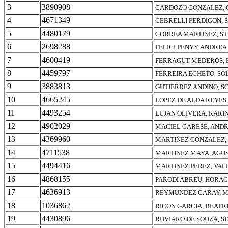
3
3890908
CARDOZO GONZALEZ, 
4
4671349
CEBRELLI PERDIGON, S
5
4480179
CORREA MARTINEZ, S
6
2698288
FELICI PENYY, ANDRE
7
4600419
FERRAGUT MEDEROS,
8
4459797
FERREIRA ECHETO, SO
9
3883813
GUTIERREZ ANDINO, S
10
4665245
LOPEZ DE ALDA REYES
11
4493254
LUJAN OLIVERA, KAR
12
4902029
MACIEL GARESE, ANDR
13
4369960
MARTINEZ GONZALEZ,
14
4711538
MARTINEZ MAYA, AGU
15
4494416
MARTINEZ PEREZ, VAL
16
4868155
PARODI ABREU, HORAC
17
4636913
REYMUNDEZ GARAY, M
18
1036862
RICON GARCIA, BEATR
19
4430896
RUVIARO DE SOUZA, S