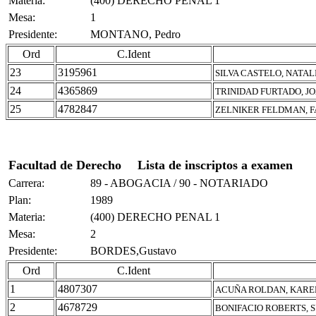
Materia:
(400) DERECHO PENAL 1
Mesa:
1
Presidente:
MONTANO, Pedro
Ord
C.Ident
23
3195961
SILVA CASTELO, NATAL
24
4365869
TRINIDAD FURTADO, J
25
4782847
ZELNIKER FELDMAN, F
Facultad de Derecho
Lista de inscriptos a examen
Carrera:
89 - ABOGACIA / 90 - NOTARIADO
Plan:
1989
Materia:
(400) DERECHO PENAL 1
Mesa:
2
Presidente:
BORDES,Gustavo
Ord
C.Ident
1
4807307
ACUÑA ROLDAN, KARE
2
4678729
BONIFACIO ROBERTS, 