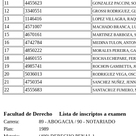
11
4455623
GONZALEZ PACCINI, SO
12
3340551
GROSSI RODRIGUEZ, G
13
1146416
LOPEZ VILLAGRA, RA
14
4571007
MACHADO BRANCA, LU
15
4670161
MARTINEZ BARBOZA, 
16
4742784
MEDINA TULON, ANTO
17
4850222
MORALES PEREIRA, G
18
4460155
ROCHA ECHEPARE, FE
19
4985741
ROCHON GAMBETTA, J
20
5036013
RODRIGUEZ VEGA, OSC
21
4750354
SANCHEZ NUÑEZ, JENN
22
4555683
SANTACRUZ FUMERO, 
Facultad de Derecho
Lista de inscriptos a examen
Carrera:
89 - ABOGACIA / 90 - NOTARIADO
Plan:
1989