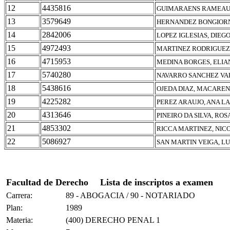
12
4435816
GUIMARAENS RAMEAU,
13
3579649
HERNANDEZ BONGIORNI
14
2842006
LOPEZ IGLESIAS, DIEG
15
4972493
MARTINEZ RODRIGUEZ,
16
4715953
MEDINA BORGES, ELIA
17
5740280
NAVARRO SANCHEZ VAR
18
5438616
OJEDA DIAZ, MACAREN
19
4225282
PEREZ ARAUJO, ANA L
20
4313646
PINEIRO DA SILVA, ROS
21
4853302
RICCA MARTINEZ, NIC
22
5086927
SAN MARTIN VEIGA, L
Facultad de Derecho
Lista de inscriptos a examen
Carrera:
89 - ABOGACIA / 90 - NOTARIADO
Plan:
1989
Materia:
(400) DERECHO PENAL 1