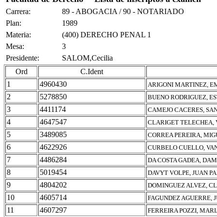
Carrera:
89 - ABOGACIA / 90 - NOTARIADO
Plan:
1989
Materia:
(400) DERECHO PENAL 1
Mesa:
3
Presidente:
SALOM,Cecilia
Ord
C.Ident
1
4960430
ARIGONI MARTINEZ, E
2
5278850
BUENO RODRIGUEZ, E
3
4411174
CAMEJO CACERES, SAN
4
4647547
CLARIGET TELECHEA,
5
3489085
CORREA PEREIRA, MIG
6
4622926
CURBELO CUELLO, VAN
7
4486284
DA COSTA GADEA, DAM
8
5019454
DAVYT VOLPE, JUAN P
9
4804202
DOMINGUEZ ALVEZ, C
10
4605714
FAGUNDEZ AGUERRE, 
11
4607297
FERREIRA POZZI, MARI