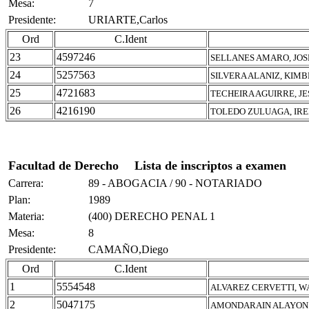
Mesa:
7
Presidente:
URIARTE,Carlos
Ord
C.Ident
23
4597246
SELLANES AMARO, JOS
24
5257563
SILVERA ALANIZ, KIMB
25
4721683
TECHEIRA AGUIRRE, JE
26
4216190
TOLEDO ZULUAGA, IRE
Facultad de Derecho
Lista de inscriptos a examen
Carrera:
89 - ABOGACIA / 90 - NOTARIADO
Plan:
1989
Materia:
(400) DERECHO PENAL 1
Mesa:
8
Presidente:
CAMAÑO,Diego
Ord
C.Ident
1
5554548
ALVAREZ CERVETTI, W
2
5047175
AMONDARAIN ALAYON,