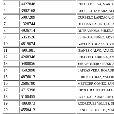
4
4427848
CHIARLE SILVA, MARIA
5
3902168
CHOLLET TAMARA, AL
6
5087289
CURBELO LAPIZAGA, G
7
1328744
DOLDAN CASTRO, SUS
8
4926714
DUTRA MORA, MILENA
9
5353526
ESPINOSA NUÑEZ, ADY
10
4819074
GAVEGNO ODAZZIO, VI
11
4901981
IBAÑEZ CALVO, ANA C
12
4268346
IRIGOITA CABRERA, A
13
5480056
JARA ROMERO, JESSIC
14
4502898
LAPEAS VERA, ROSAU
15
4876013
LORENZO DIAZ, VALER
16
2686790
METZGER GOMEZ, SAN
17
4715398
RIPOLL BAUTISTA, MA
18
5100455
RODRIGUEZ AMARANTE
19
4893973
RODRIGUEZ VALLES, D
20
4558413
SANCHEZ DEL RIO, MA