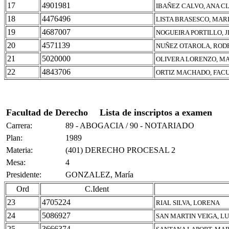
17
4901981
IBAÑEZ CALVO, ANA C
18
4476496
LISTA BRASESCO, MAR
19
4687007
NOGUEIRA PORTILLO, 
20
4571139
NUÑEZ OTAROLA, ROD
21
5020000
OLIVERA LORENZO, MA
22
4843706
ORTIZ MACHADO, FAC
Facultad de Derecho
Lista de inscriptos a examen
Carrera:
89 - ABOGACIA / 90 - NOTARIADO
Plan:
1989
Materia:
(401) DERECHO PROCESAL 2
Mesa:
4
Presidente:
GONZALEZ, María
Ord
C.Ident
23
4705224
RIAL SILVA, LORENA
24
5086927
SAN MARTIN VEIGA, L
25
3666374