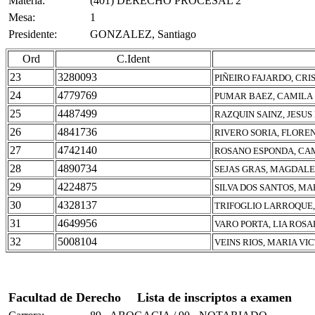
Materia:
(401) DERECHO PROCESAL 2
Mesa:
1
Presidente:
GONZALEZ, Santiago
Ord
C.Ident
23
3280093
PIÑEIRO FAJARDO, CRI
24
4779769
PUMAR BAEZ, CAMILA
25
4487499
RAZQUIN SAINZ, JESUS
26
4841736
RIVERO SORIA, FLOREN
27
4742140
ROSANO ESPONDA, CA
28
4890734
SEJAS GRAS, MAGDAL
29
4224875
SILVA DOS SANTOS, M
30
4328137
TRIFOGLIO LARROQUE,
31
4649956
VARO PORTA, LIA ROSA
32
5008104
VEINS RIOS, MARIA VI
Facultad de Derecho
Lista de inscriptos a examen