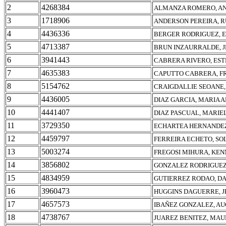
2
4268384
ALMANZA ROMERO, AN
3
1718906
ANDERSON PEREIRA, 
4
4436336
BERGER RODRIGUEZ, 
5
4713387
BRUN INZAURRALDE, J
6
3941443
CABRERA RIVERO, ES
7
4635383
CAPUTTO CABRERA, F
8
5154762
CRAIGDALLIE SEOANE,
9
4436005
DIAZ GARCIA, MARIA 
10
4441407
DIAZ PASCUAL, MARIE
11
3729350
ECHARTEA HERNANDEZ,
12
4459797
FERREIRA ECHETO, SO
13
5003274
FREGOSI MIHURA, KEN
14
3856802
GONZALEZ RODRIGUEZ,
15
4834959
GUTIERREZ RODAO, D
16
3960473
HUGGINS DAGUERRE, J
17
4657573
IBAÑEZ GONZALEZ, A
18
4738767
JUAREZ BENITEZ, MAU