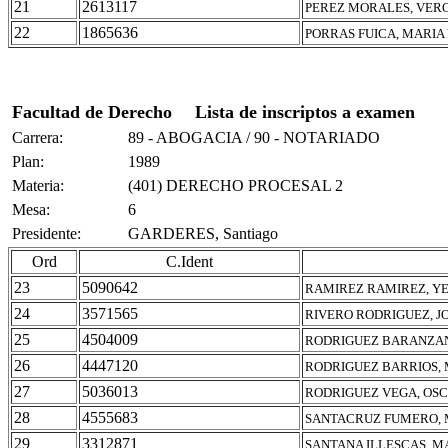
21
2613117
PEREZ MORALES, VER
22
1865636
PORRAS FUICA, MARI
Facultad de Derecho
Lista de inscriptos a examen
Carrera:
89 - ABOGACIA / 90 - NOTARIADO
Plan:
1989
Materia:
(401) DERECHO PROCESAL 2
Mesa:
6
Presidente:
GARDERES, Santiago
Ord
C.Ident
23
5090642
RAMIREZ RAMIREZ, YE
24
3571565
RIVERO RODRIGUEZ, J
25
4504009
RODRIGUEZ BARANZAN
26
4447120
RODRIGUEZ BARRIOS, 
27
5036013
RODRIGUEZ VEGA, OSC
28
4555683
SANTACRUZ FUMERO, 
29
3312871
SANTANA ILLESCAS, 