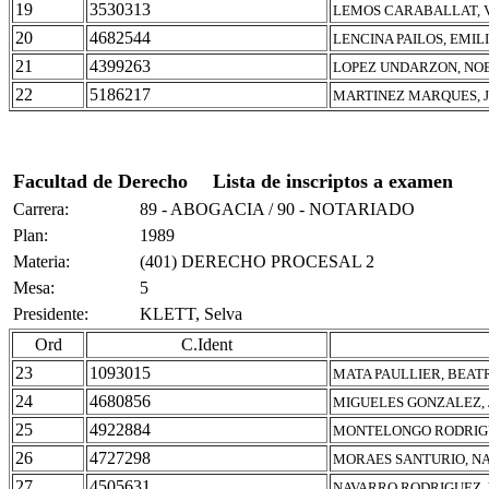
19
3530313
LEMOS CARABALLAT, V
20
4682544
LENCINA PAILOS, EMIL
21
4399263
LOPEZ UNDARZON, NO
22
5186217
MARTINEZ MARQUES, J
Facultad de Derecho
Lista de inscriptos a examen
Carrera:
89 - ABOGACIA / 90 - NOTARIADO
Plan:
1989
Materia:
(401) DERECHO PROCESAL 2
Mesa:
5
Presidente:
KLETT, Selva
Ord
C.Ident
23
1093015
MATA PAULLIER, BEAT
24
4680856
MIGUELES GONZALEZ,
25
4922884
MONTELONGO RODRIG
26
4727298
MORAES SANTURIO, NA
27
4505631
NAVARRO RODRIGUEZ,