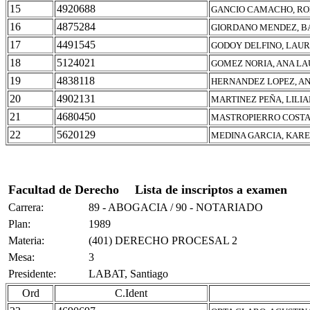
15
4920688
GANCIO CAMACHO, RO
16
4875284
GIORDANO MENDEZ, B
17
4491545
GODOY DELFINO, LAU
18
5124021
GOMEZ NORIA, ANA L
19
4838118
HERNANDEZ LOPEZ, A
20
4902131
MARTINEZ PEÑA, LILI
21
4680450
MASTROPIERRO COSTA,
22
5620129
MEDINA GARCIA, KAR
Facultad de Derecho
Lista de inscriptos a examen
Carrera:
89 - ABOGACIA / 90 - NOTARIADO
Plan:
1989
Materia:
(401) DERECHO PROCESAL 2
Mesa:
3
Presidente:
LABAT, Santiago
Ord
C.Ident