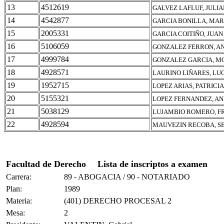
13
4512619
GALVEZ LAFLUF, JULI
14
4542877
GARCIA BONILLA, MAR
15
2005331
GARCIA COITIÑO, JUA
16
5106059
GONZALEZ FERRON, AN
17
4999784
GONZALEZ GARCIA, MO
18
4928571
LAURINO LIÑARES, LU
19
1952715
LOPEZ ARIAS, PATRICI
20
5155321
LOPEZ FERNANDEZ, A
21
5038129
LUJAMBIO ROMERO, F
22
4928594
MAUVEZIN RECOBA, S
Facultad de Derecho
Lista de inscriptos a examen
Carrera:
89 - ABOGACIA / 90 - NOTARIADO
Plan:
1989
Materia:
(401) DERECHO PROCESAL 2
Mesa:
2