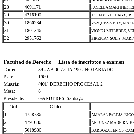
28
4691171
PAGELLA MARTINEZ, E
29
4216190
TOLEDO ZULUAGA, IRE
30
1866234
VAZQUEZ SIBILS, MAR
31
1801346
VIONE UMPIERREZ, V
32
2951762
ZIREKIAN SOLIS, MARI
Facultad de Derecho
Lista de inscriptos a examen
Carrera:
89 - ABOGACIA / 90 - NOTARIADO
Plan:
1989
Materia:
(401) DERECHO PROCESAL 2
Mesa:
6
Presidente:
GARDERES, Santiago
Ord
C.Ident
1
4758736
AMARAL PAREJA, NICO
2
4791086
ANTUNEZ MADEIRA, K
3
5018986
BARBOZA LEMOS, CAM