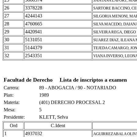
SANTANA LAPORT, MAR
26
3378228
SARTORE BACCINO, C
27
4244143
SILGORIA MENONI, MA
28
4760665
SILVA MACEDO, DAIAN
29
4420941
SILVEIRA REGA, DIEGO
30
5131051
SUAREZ DIAZ, ILEANA
31
5144379
TEJEDA CAMARGO, JO
32
2543351
VIANA INVERSO, LEO
Facultad de Derecho
Lista de inscriptos a examen
Carrera:
89 - ABOGACIA / 90 - NOTARIADO
Plan:
1989
Materia:
(401) DERECHO PROCESAL 2
Mesa:
5
Presidente:
KLETT, Selva
Ord
C.Ident
1
4937032
AGUIRREZABALA OLIV