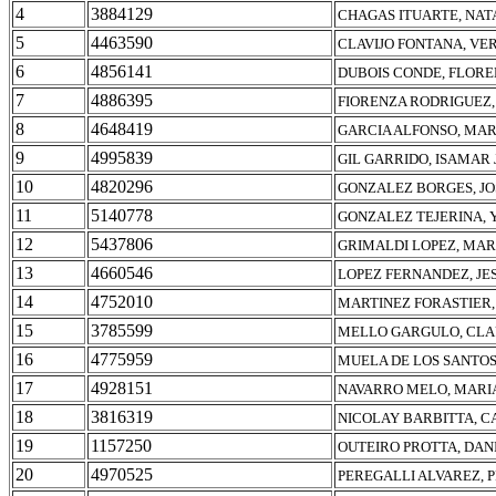
4
3884129
CHAGAS ITUARTE, NAT
5
4463590
CLAVIJO FONTANA, VE
6
4856141
DUBOIS CONDE, FLORE
7
4886395
FIORENZA RODRIGUEZ,
8
4648419
GARCIA ALFONSO, MAR
9
4995839
GIL GARRIDO, ISAMAR
10
4820296
GONZALEZ BORGES, JO
11
5140778
GONZALEZ TEJERINA, 
12
5437806
GRIMALDI LOPEZ, MAR
13
4660546
LOPEZ FERNANDEZ, JE
14
4752010
MARTINEZ FORASTIER,
15
3785599
MELLO GARGULO, CLA
16
4775959
MUELA DE LOS SANTOS
17
4928151
NAVARRO MELO, MARI
18
3816319
NICOLAY BARBITTA, C
19
1157250
OUTEIRO PROTTA, DAN
20
4970525
PEREGALLI ALVAREZ, P