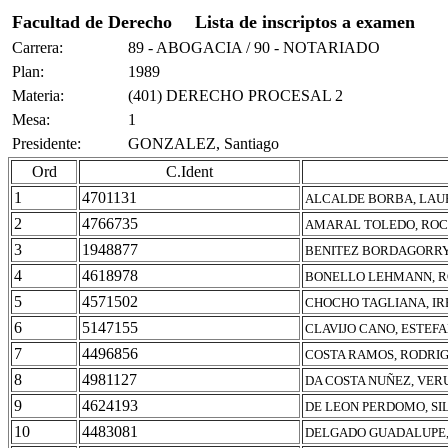
Facultad de Derecho
Lista de inscriptos a examen
Carrera:
89 - ABOGACIA / 90 - NOTARIADO
Plan:
1989
Materia:
(401) DERECHO PROCESAL 2
Mesa:
1
Presidente:
GONZALEZ, Santiago
Ord
C.Ident
1
4701131
ALCALDE BORBA, LAU
2
4766735
AMARAL TOLEDO, ROCI
3
1948877
BENITEZ BORDAGORRY
4
4618978
BONELLO LEHMANN, 
5
4571502
CHOCHO TAGLIANA, IR
6
5147155
CLAVIJO CANO, ESTEF
7
4496856
COSTA RAMOS, RODRIG
8
4981127
DA COSTA NUÑEZ, VER
9
4624193
DE LEON PERDOMO, SIL
10
4483081
DELGADO GUADALUPE, 