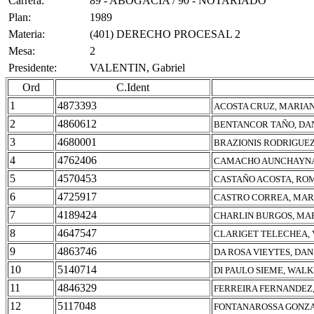
Carrera:
89 - ABOGACIA / 90 - NOTARIADO
Plan:
1989
Materia:
(401) DERECHO PROCESAL 2
Mesa:
2
Presidente:
VALENTIN, Gabriel
Ord
C.Ident
1
4873393
ACOSTA CRUZ, MARIA
2
4860612
BENTANCOR TAÑO, DA
3
4680001
BRAZIONIS RODRIGUEZ
4
4762406
CAMACHO AUNCHAYNA
5
4570453
CASTAÑO ACOSTA, RO
6
4725917
CASTRO CORREA, MAR
7
4189424
CHARLIN BURGOS, MA
8
4647547
CLARIGET TELECHEA,
9
4863746
DA ROSA VIEYTES, DAN
10
5140714
DI PAULO SIEME, WAL
11
4846329
FERREIRA FERNANDEZ,
12
5117048
FONTANAROSSA GONZA