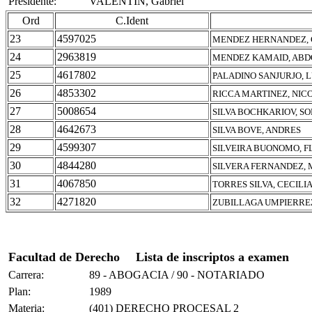
Presidente:
VALENTIN, Gabriel
Ord
C.Ident
23
4597025
MENDEZ HERNANDEZ,
24
2963819
MENDEZ KAMAID, ABD
25
4617802
PALADINO SANJURJO, 
26
4853302
RICCA MARTINEZ, NIC
27
5008654
SILVA BOCHKARIOV, SO
28
4642673
SILVA BOVE, ANDRES
29
4599307
SILVEIRA BUONOMO, F
30
4844280
SILVERA FERNANDEZ, 
31
4067850
TORRES SILVA, CECILI
32
4271820
ZUBILLAGA UMPIERRE
Facultad de Derecho
Lista de inscriptos a examen
Carrera:
89 - ABOGACIA / 90 - NOTARIADO
Plan:
1989
Materia:
(401) DERECHO PROCESAL 2