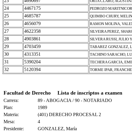
23
4690697
ORTA CLARO, AGUSTIN
24
4467175
PEDROZO MARITNICOR
25
4685787
QUIMBO CHURY, MELIN
26
4656079
RAMON MOLINA, VALE
27
4622358
SILVEIRA PEREZ, SHA
28
4903861
SILVERA RUSSI, JULIO 
29
4703459
TABAREZ GONZALEZ, 
30
4313351
TACHINO SARACHO, LU
31
5390204
TECHERA GARCIA, EM
32
5120394
TORME IPAR, FRANCH
Facultad de Derecho
Lista de inscriptos a examen
Carrera:
89 - ABOGACIA / 90 - NOTARIADO
Plan:
1989
Materia:
(401) DERECHO PROCESAL 2
Mesa:
4
Presidente:
GONZALEZ, María