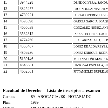
11
3944328
DENE OLIVERA, SANDR
12
3825477
FAGUNDEZ ALVEZ, SILV
13
4739221
FURTADO PEREZ, LEYL
14
4593398
GARCIA GARCIA, JOAQ
15
4665638
GONZALEZ NUÑEZ, AN
16
3582812
IZAZA TECHERA, LAUR
17
4774760
LEAL ARIZABALO, JHO
18
4353467
LOPEZ DE ALDA REYES,
19
4869236
LOPEZ ENRIQUE, RODR
20
5180146
MEDINA GOÑI, MARIA 
21
4846581
PINTO VALENZUELA, S
22
4652361
PITTAMIGLIO DUPRE, 
Facultad de Derecho
Lista de inscriptos a examen
Carrera:
89 - ABOGACIA / 90 - NOTARIADO
Plan:
1989