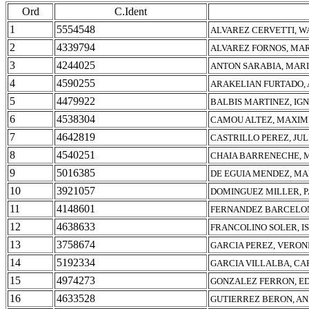
Ord
C.Ident
1
5554548
ALVAREZ CERVETTI, W
2
4339794
ALVAREZ FORNOS, MAR
3
4244025
ANTON SARABIA, MAR
4
4590255
ARAKELIAN FURTADO, 
5
4479922
BALBIS MARTINEZ, IG
6
4538304
CAMOU ALTEZ, MAXIM
7
4642819
CASTRILLO PEREZ, JUL
8
4540251
CHAIA BARRENECHE, 
9
5016385
DE EGUIA MENDEZ, MA
10
3921057
DOMINGUEZ MILLER, 
11
4148601
FERNANDEZ BARCELON
12
4638633
FRANCOLINO SOLER, I
13
3758674
GARCIA PEREZ, VERON
14
5192334
GARCIA VILLALBA, CA
15
4974273
GONZALEZ FERRON, E
16
4633528
GUTIERREZ BERON, AN