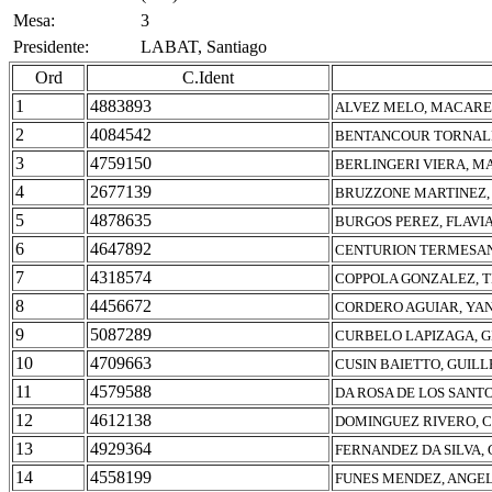
Mesa:
3
Presidente:
LABAT, Santiago
Ord
C.Ident
1
4883893
ALVEZ MELO, MACAR
2
4084542
BENTANCOUR TORNALE
3
4759150
BERLINGERI VIERA, M
4
2677139
BRUZZONE MARTINEZ, 
5
4878635
BURGOS PEREZ, FLAVI
6
4647892
CENTURION TERMESAN
7
4318574
COPPOLA GONZALEZ, 
8
4456672
CORDERO AGUIAR, YAN
9
5087289
CURBELO LAPIZAGA, G
10
4709663
CUSIN BAIETTO, GUIL
11
4579588
DA ROSA DE LOS SANT
12
4612138
DOMINGUEZ RIVERO, 
13
4929364
FERNANDEZ DA SILVA,
14
4558199
FUNES MENDEZ, ANGEL