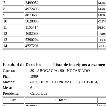
7
3499952
MARA
8
4972493
MART
9
4873689
MORA
10
5020000
OLIV
11
1166714
PESC
12
4682538
TABO
13
5390204
TECH
14
4527201
VILL
Facultad de Derecho
Lista de inscriptos a examen
Carrera:
89 - ABOGACIA / 90 - NOTARIADO
Plan:
1989
Materia:
(403) DERECHO PRIVADO 6 (D.CIVIL 4)
Mesa:
6
Presidente:
Calvo, Luz
Ord
C.Ident