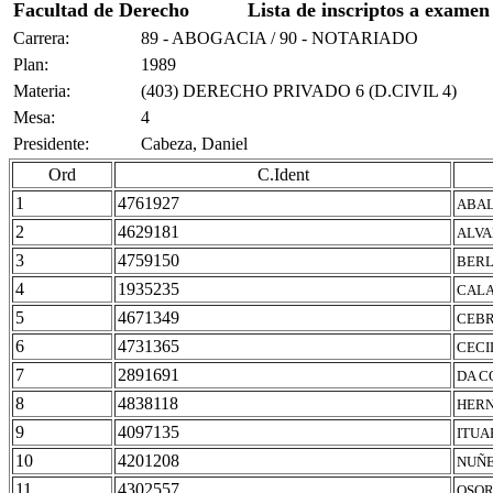
Facultad de Derecho
Lista de inscriptos a examen
Carrera:
89 - ABOGACIA / 90 - NOTARIADO
Plan:
1989
Materia:
(403) DERECHO PRIVADO 6 (D.CIVIL 4)
Mesa:
4
Presidente:
Cabeza, Daniel
Ord
C.Ident
1
4761927
ABAL
2
4629181
ALVA
3
4759150
BERL
4
1935235
CALA
5
4671349
CEBR
6
4731365
CECI
7
2891691
DA C
8
4838118
HERN
9
4097135
ITUA
10
4201208
NUÑE
11
4302557
OSOR