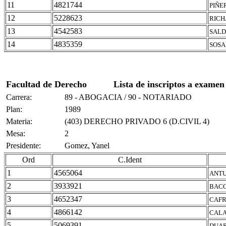
11
4821744
PIÑE
12
5228623
RICH
13
4542583
SALD
14
4835359
SOSA
Facultad de Derecho
Lista de inscriptos a examen
Carrera:
89 - ABOGACIA / 90 - NOTARIADO
Plan:
1989
Materia:
(403) DERECHO PRIVADO 6 (D.CIVIL 4)
Mesa:
2
Presidente:
Gomez, Yanel
Ord
C.Ident
1
4565064
ANTU
2
3933921
BACC
3
4652347
CAFR
4
4866142
CALA
5
5069391
DUAR