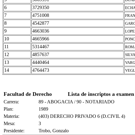
6
3729350
ECHA
7
4751008
FRAN
8
4542877
GARC
9
4663036
LOPE
10
4665966
PONC
11
5314467
ROMA
12
4857637
SILV
13
4440464
VARG
14
4764473
VEGL
Facultad de Derecho
Lista de inscriptos a examen
Carrera:
89 - ABOGACIA / 90 - NOTARIADO
Plan:
1989
Materia:
(403) DERECHO PRIVADO 6 (D.CIVIL 4)
Mesa:
3
Presidente:
Trobo, Gonzalo