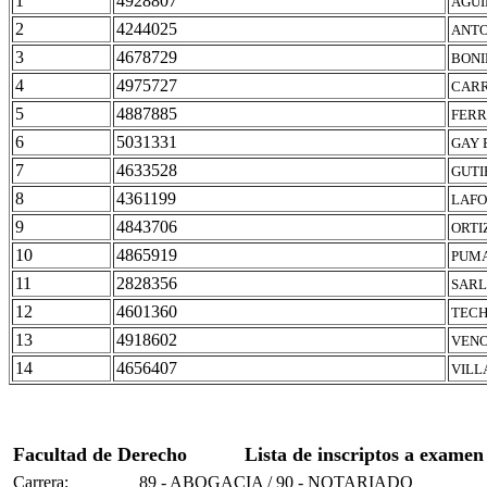
1
4928807
AGUI
2
4244025
ANTO
3
4678729
BONI
4
4975727
CARR
5
4887885
FERR
6
5031331
GAY 
7
4633528
GUTI
8
4361199
LAFO
9
4843706
ORTI
10
4865919
PUMA
11
2828356
SARL
12
4601360
TECH
13
4918602
VENO
14
4656407
VILL
Facultad de Derecho
Lista de inscriptos a examen
Carrera:
89 - ABOGACIA / 90 - NOTARIADO