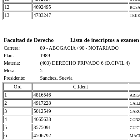
12
4692495
ROSA
13
4783247
TEIJ
Facultad de Derecho
Lista de inscriptos a examen
Carrera:
89 - ABOGACIA / 90 - NOTARIADO
Plan:
1989
Materia:
(403) DERECHO PRIVADO 6 (D.CIVIL 4)
Mesa:
5
Presidente:
Sanchez, Suevia
Ord
C.Ident
1
4816546
ARIG
2
4917228
CAIL
3
5012549
GARC
4
4665638
GONZ
5
3575091
GUIC
6
4506792
MACE