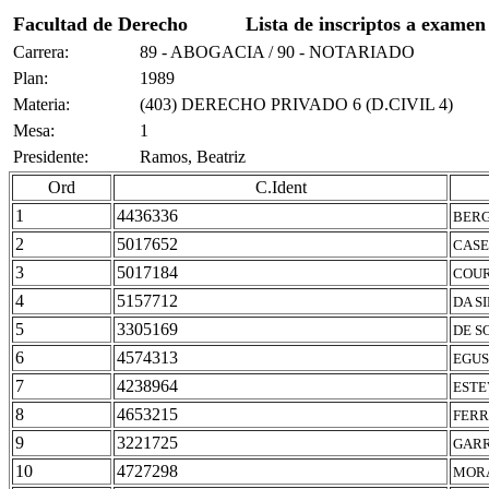
Facultad de Derecho
Lista de inscriptos a examen
Carrera:
89 - ABOGACIA / 90 - NOTARIADO
Plan:
1989
Materia:
(403) DERECHO PRIVADO 6 (D.CIVIL 4)
Mesa:
1
Presidente:
Ramos, Beatriz
Ord
C.Ident
1
4436336
BERG
2
5017652
CASE
3
5017184
COUR
4
5157712
DA S
5
3305169
DE S
6
4574313
EGUS
7
4238964
ESTE
8
4653215
FERR
9
3221725
GARR
10
4727298
MORA