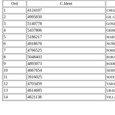
Ord
C.Ident
1
4124107
CHIA
2
4995839
GIL 
3
5140778
GONZ
4
5437806
GRIM
5
5186217
MART
6
4918676
NUÑE
7
4766525
POMB
8
5048403
ROBA
9
4893973
RODR
10
4667654
SEMP
11
3916025
SOTE
12
4703459
TABA
13
4614685
UBAL
14
4621138
VILL