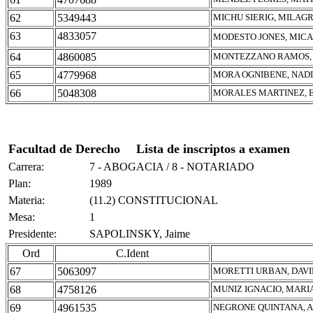
62
5349443
MICHU SIERIG, MILAG
63
4833057
MODESTO JONES, MICA
64
4860085
MONTEZZANO RAMOS,
65
4779968
MORA OGNIBENE, NAD
66
5048308
MORALES MARTINEZ, 
Facultad de Derecho
Lista de inscriptos a examen
Carrera:
7 - ABOGACIA / 8 - NOTARIADO
Plan:
1989
Materia:
(11.2) CONSTITUCIONAL
Mesa:
1
Presidente:
SAPOLINSKY, Jaime
Ord
C.Ident
67
5063097
MORETTI URBAN, DAV
68
4758126
MUNIZ IGNACIO, MARI
69
4961535
NEGRONE QUINTANA, 