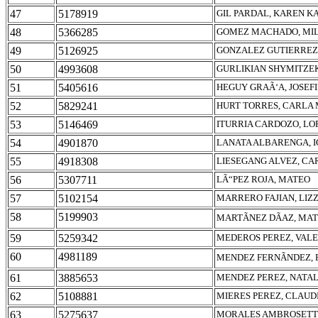
47
5178919
GIL PARDAL, KAREN K
48
5366285
GOMEZ MACHADO, MI
49
5126925
GONZALEZ GUTIERREZ,
50
4993608
GURLIKIAN SHYMITZEK
51
5405616
HEGUY GRAÃ‘A, JOSEF
52
5829241
HURT TORRES, CARLA
53
5146469
ITURRIA CARDOZO, LO
54
4901870
LANATA ALBARENGA, I
55
4918308
LIESEGANG ALVEZ, CA
56
5307711
LÃ“PEZ ROJA, MATEO
57
5102154
MARRERO FAJIAN, LIZ
58
5199903
MARTÃNEZ DÃAZ, MA
59
5259342
MEDEROS PEREZ, VAL
60
4981189
MENDEZ FERNÃNDEZ, 
61
3885653
MENDEZ PEREZ, NATAL
62
5108881
MIERES PEREZ, CLAUD
63
5275637
MORALES AMBROSETTI