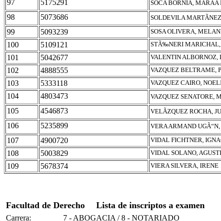
97
5175291
SOCA BORNIA, MARÃA
98
5073686
SOLDEVILA MARTÃNE
99
5093239
SOSA OLIVERA, MELAN
100
5109121
STÃ‰NERI MARICHAL,
101
5042677
VALENTIN ALBORNOZ,
102
4888555
VAZQUEZ BELTRAME,
103
5333118
VAZQUEZ CAIRO, NOEL
104
4803473
VAZQUEZ SENATORE, M
105
4546873
VELÃZQUEZ ROCHA, J
106
5235899
VERA ARMAND UGÃ“N, 
107
4900720
VIDAL FICHTNER, IGNA
108
5003829
VIDAL SOLANO, AGUST
109
5678374
VIERA SILVERA, IRENE
Facultad de Derecho
Lista de inscriptos a examen
Carrera:
7 - ABOGACIA / 8 - NOTARIADO