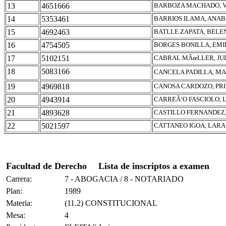
13
4651666
BARBOZA MACHADO, V
14
5353461
BARRIOS ILAMA, ANA
15
4692463
BATLLE ZAPATA, BELE
16
4754505
BORGES BONILLA, EM
17
5102151
CABRAL MÃœLLER, JU
18
5083166
CANCELA PADILLA, MA
19
4969818
CANOSA CARDOZO, PRI
20
4943914
CARREÃ‘O FASCIOLO, 
21
4893628
CASTILLO FERNANDEZ,
22
5021597
CATTANEO IGOA, LARA
Facultad de Derecho
Lista de inscriptos a examen
Carrera:
7 - ABOGACIA / 8 - NOTARIADO
Plan:
1989
Materia:
(11.2) CONSTITUCIONAL
Mesa:
4