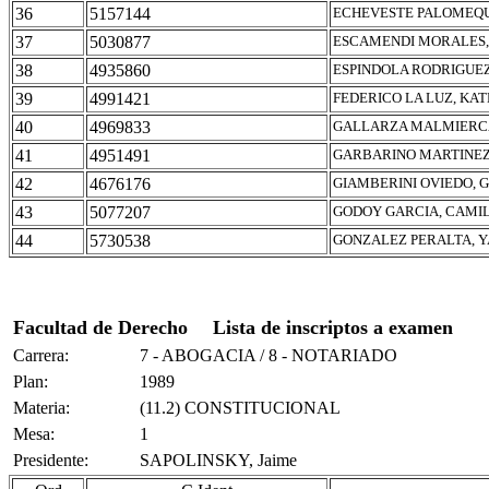
36
5157144
ECHEVESTE PALOMEQU
37
5030877
ESCAMENDI MORALES,
38
4935860
ESPINDOLA RODRIGUEZ
39
4991421
FEDERICO LA LUZ, KA
40
4969833
GALLARZA MALMIERCA
41
4951491
GARBARINO MARTINEZ
42
4676176
GIAMBERINI OVIEDO, 
43
5077207
GODOY GARCIA, CAMI
44
5730538
GONZALEZ PERALTA, 
Facultad de Derecho
Lista de inscriptos a examen
Carrera:
7 - ABOGACIA / 8 - NOTARIADO
Plan:
1989
Materia:
(11.2) CONSTITUCIONAL
Mesa:
1
Presidente:
SAPOLINSKY, Jaime