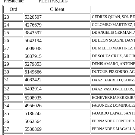
Presidente:
FLEITAS,Luis
Ord
C.Ident
23
5320507
CEDRES QUIAN, SOL B
24
4276679
COLOMBO MARTINEZ, 
25
3843597
DE ANGELIS GERMAN, 
26
5042194
DE LEON SCAGNI, DANT
27
5009038
DE MELLO MARTINEZ,
28
5037915
DE SOUZA CRUZ, ARCIR
29
5279853
DENIS AMARO, ANTON
30
5149666
DUTOUR PIZZORNO, AG
31
4082422
DÃAZ BARRETO, GONZ
32
5492914
DÃAZ VASCONCELLOS
33
5208935
ECHEVERRIA FERREIRA
34
4956026
FAGUNDEZ DOMINGUEZ
35
5186242
FAJARDO LAPAZ, SANT
36
5062564
FERNANDEZ CONTRERA
37
5530869
FERNANDEZ MAGALLA