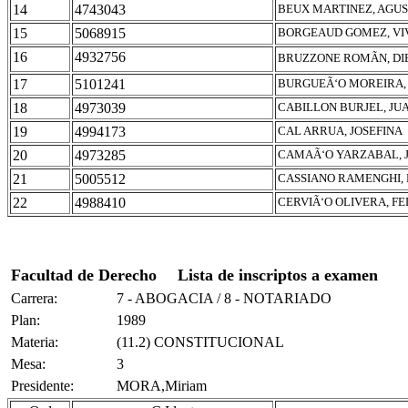
14
4743043
BEUX MARTINEZ, AGU
15
5068915
BORGEAUD GOMEZ, VI
16
4932756
BRUZZONE ROMÃN, DI
17
5101241
BURGUEÃ‘O MOREIRA,
18
4973039
CABILLON BURJEL, JU
19
4994173
CAL ARRUA, JOSEFINA
20
4973285
CAMAÃ‘O YARZABAL, 
21
5005512
CASSIANO RAMENGHI, 
22
4988410
CERVIÃ‘O OLIVERA, F
Facultad de Derecho
Lista de inscriptos a examen
Carrera:
7 - ABOGACIA / 8 - NOTARIADO
Plan:
1989
Materia:
(11.2) CONSTITUCIONAL
Mesa:
3
Presidente:
MORA,Miriam