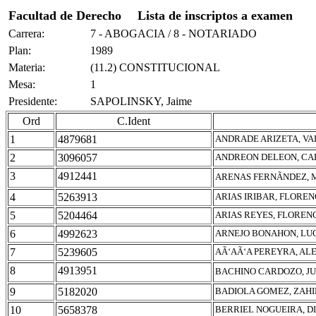
Facultad de Derecho
Lista de inscriptos a examen
Carrera:
7 - ABOGACIA / 8 - NOTARIADO
Plan:
1989
Materia:
(11.2) CONSTITUCIONAL
Mesa:
1
Presidente:
SAPOLINSKY, Jaime
Ord
C.Ident
1
4879681
ANDRADE ARIZETA, V
2
3096057
ANDREON DELEON, CA
3
4912441
ARENAS FERNÃNDEZ, 
4
5263913
ARIAS IRIBAR, FLORE
5
5204464
ARIAS REYES, FLOREN
6
4992623
ARNEJO BONAHON, LU
7
5239605
AÃ‘AÃ‘A PEREYRA, A
8
4913951
BACHINO CARDOZO, JU
9
5182020
BADIOLA GOMEZ, ZAHI
10
5658378
BERRIEL NOGUEIRA, D