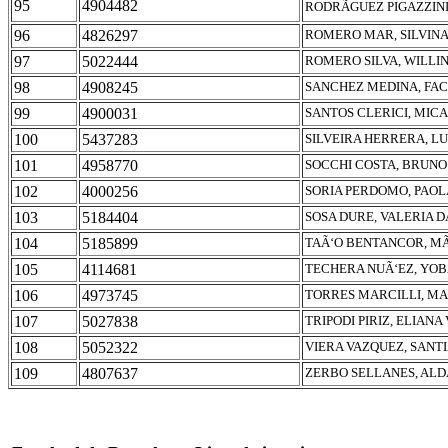
95
4904482
RODRÃGUEZ PIGAZZINI
96
4826297
ROMERO MAR, SILVIN
97
5022444
ROMERO SILVA, WILLI
98
4908245
SANCHEZ MEDINA, FA
99
4900031
SANTOS CLERICI, MIC
100
5437283
SILVEIRA HERRERA, LU
101
4958770
SOCCHI COSTA, BRUNO
102
4000256
SORIA PERDOMO, PAOL
103
5184404
SOSA DURE, VALERIA 
104
5185899
TAÃ‘O BENTANCOR, 
105
4114681
TECHERA NUÃ‘EZ, YO
106
4973745
TORRES MARCILLI, M
107
5027838
TRIPODI PIRIZ, ELIANA
108
5052322
VIERA VAZQUEZ, SANT
109
4807637
ZERBO SELLANES, AL