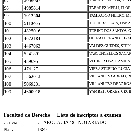
97
5056067
SUAREZ CABEDA, YESS
98
4985814
TABAREZ MERLI, FLO
99
5012564
TAMBASCO FIERRO, M
100
5110465
TECHERA PEÃ‘A, DANA
101
4825016
TORINO DOS SANTOS, 
102
4672184
ULTRA FERRANDO, GI
103
4467063
VALDEZ GUEDES, STEP
104
5241891
VASCONCELLOS SAGAR
105
4896951
VECINO SOSA, CAMILA
106
4741271
VIERA STUPINO, LUCIA
107
1562013
VILLANUEVA ABREO, 
108
5069231
VILLANUEVA DE VARGA
109
4600918
YAMBEI TORRES, CECI
Facultad de Derecho
Lista de inscriptos a examen
Carrera:
7 - ABOGACIA / 8 - NOTARIADO
Plan:
1989