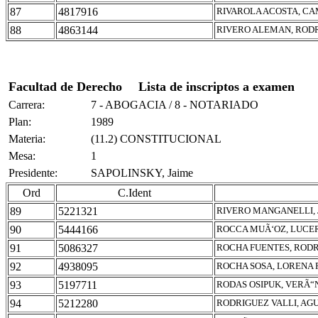
87
4817916
RIVAROLA ACOSTA, CA
88
4863144
RIVERO ALEMAN, ROD
Facultad de Derecho
Lista de inscriptos a examen
Carrera:
7 - ABOGACIA / 8 - NOTARIADO
Plan:
1989
Materia:
(11.2) CONSTITUCIONAL
Mesa:
1
Presidente:
SAPOLINSKY, Jaime
Ord
C.Ident
89
5221321
RIVERO MANGANELLI, 
90
5444166
ROCCA MUÃ‘OZ, LUCE
91
5086327
ROCHA FUENTES, RODR
92
4938095
ROCHA SOSA, LORENA 
93
5197711
RODAS OSIPUK, VERÃ“
94
5212280
RODRIGUEZ VALLI, AG