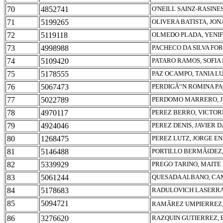
70
4852741
O'NEILL SAINZ-RASINES
71
5199265
OLIVERA BATISTA, JO
72
5119118
OLMEDO PLADA, YENI
73
4998988
PACHECO DA SILVA FO
74
5109420
PATARO RAMOS, SOFIA
75
5178555
PAZ OCAMPO, TANIA L
76
5067473
PERDIGÃ“N ROMINA PA
77
5022789
PERDOMO MARRERO, J
78
4970117
PEREZ BERRO, VICTOR
79
4924046
PEREZ DENIS, JAVIER 
80
1268475
PEREZ LUTZ, JORGE E
81
5146488
PORTILLO BERMÃšDEZ,
82
5339929
PREGO TARINO, MAITE
83
5061244
QUESADA ALBANO, CA
84
5178683
RADULOVICH LASERRA
85
5094721
RAMÃREZ UMPIERREZ,
86
3276620
RAZQUIN GUTIERREZ,