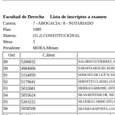
Facultad de Derecho
Lista de inscriptos a examen
Carrera:
7 - ABOGACIA / 8 - NOTARIADO
Plan:
1989
Materia:
(11.2) CONSTITUCIONAL
Mesa:
3
Presidente:
MORA,Miriam
Ord
C.Ident
89
5206832
SALORIO GUTIERREZ, 
90
4984606
SARAVIA ARAUJO, MAR
91
5154959
SERRATO DE LEÃ“N, 
92
5179641
SERVETTI CLAVIJO, G
93
5032681
SIERRA GARRONE, AN
94
5055624
SILVA BENTANCOR, NI
95
5263222
SILVEIRA CARRICATO,
96
5058508
SILVERA BAPTISTA, LU