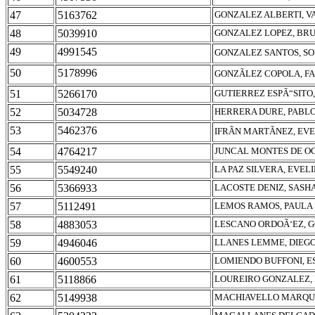
47
5163762
GONZALEZ ALBERTI, V
48
5039910
GONZALEZ LOPEZ, BR
49
4991545
GONZALEZ SANTOS, SO
50
5178996
GONZÃLEZ COPOLA, F
51
5266170
GUTIERREZ ESPÃ“SITO
52
5034728
HERRERA DURE, PABL
53
5462376
IFRÃN MARTÃNEZ, EV
54
4764217
JUNCAL MONTES DE OC
55
5549240
LA PAZ SILVERA, EVEL
56
5366933
LACOSTE DENIZ, SASH
57
5112491
LEMOS RAMOS, PAULA
58
4883053
LESCANO ORDOÃ‘EZ, 
59
4946046
LLANES LEMME, DIEG
60
4600553
LOMIENDO BUFFONI, E
61
5118866
LOUREIRO GONZALEZ,
62
5149938
MACHIAVELLO MARQUE