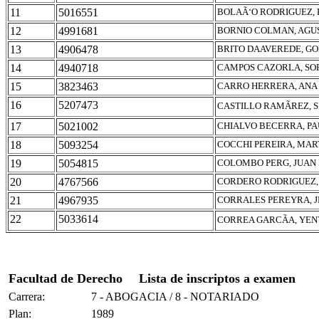
11
5016551
BOLAÃ‘O RODRIGUEZ,
12
4991681
BORNIO COLMAN, AGU
13
4906478
BRITO DAAVEREDE, GO
14
4940718
CAMPOS CAZORLA, SOF
15
3823463
CARRO HERRERA, ANA
16
5207473
CASTILLO RAMÃREZ, 
17
5021002
CHIALVO BECERRA, PA
18
5093254
COCCHI PEREIRA, MAR
19
5054815
COLOMBO PERG, JUAN 
20
4767566
CORDERO RODRIGUEZ,
21
4967935
CORRALES PEREYRA, 
22
5033614
CORREA GARCÃA, YE
Facultad de Derecho
Lista de inscriptos a examen
Carrera:
7 - ABOGACIA / 8 - NOTARIADO
Plan:
1989