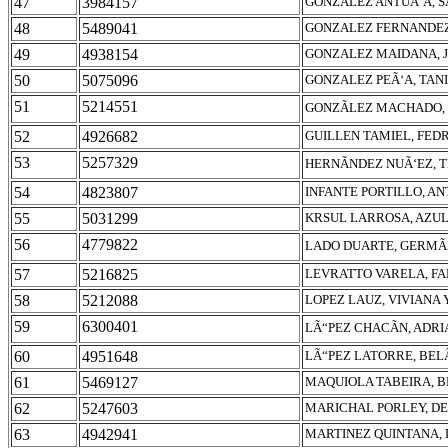
47
3984157
GONZALEZ ANTUÃ‘A, 
48
5489041
GONZALEZ FERNANDEZ
49
4938154
GONZALEZ MAIDANA, J
50
5075096
GONZALEZ PEÃ‘A, TAN
51
5214551
GONZÃLEZ MACHADO,
52
4926682
GUILLEN TAMIEL, FED
53
5257329
HERNÃNDEZ NUÃ‘EZ, 
54
4823807
INFANTE PORTILLO, A
55
5031299
KRSUL LARROSA, AZU
56
4779822
LADO DUARTE, GERMÃ
57
5216825
LEVRATTO VARELA, FA
58
5212088
LOPEZ LAUZ, VIVIANA
59
6300401
LÃ“PEZ CHACÃN, ADR
60
4951648
LÃ“PEZ LATORRE, BE
61
5469127
MAQUIOLA TABEIRA, B
62
5247603
MARICHAL PORLEY, DE
63
4942941
MARTINEZ QUINTANA, 