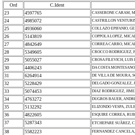
Ord
C.Ident
23
4597765
CASSERONE CARAM, M
24
4985072
CASTRILLON VENTURIN
25
4936060
COLLAZO EPIFANIO, 
26
5143819
COPPOLA LOPEZ, MICA
27
4842649
CORREA CARRO, MICA
28
5349605
CROCCO RODRIGUEZ, 
29
5055027
CROSA FILEVICH, LUIS
30
4406243
DA COSTA MONTESANO,
31
6264914
DE VILLA DE MOURA, S
32
5228429
DELGADO GONZALEZ, J
33
5074453
DIAZ RODRIGUEZ, JIM
34
4763272
DUGROS BAUER, ANDR
35
5132292
ELIZONDO VESPA, ZUL
36
4822605
ESQUIRE CORREA, RUB
37
5287343
ETCHEPARE SUÃREZ, 
38
5582223
FERNANDEZ CANCELA,