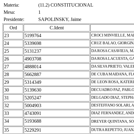
Materia:
(11.2) CONSTITUCIONAL
Mesa:
1
Presidente:
SAPOLINSKY, Jaime
Ord
C.Ident
23
5199764
CROCI MINVIELLE, MA
24
5339698
CRUZ BALAO, GIORGIN
25
5131237
DA ROSA CASAVIEJA, M
26
4903708
DA ROSA LACUESTA, G
27
4888014
DA SILVA PRIETO, VALE
28
5662887
DE CUBA MAIDANA, FL
29
5314349
DE LEON ROSA, KATER
30
5139630
DECUADRO PAZ, PABLO
31
5205247
DELGADO DIAZ, STEPH
32
5004903
DESTEFFANO SOLARI,
33
4743091
DIAZ FERNANDEZ, AN
34
5193688
DREYER QUINTANA, SO
35
5229291
DUTRA REPETTO, JUAN