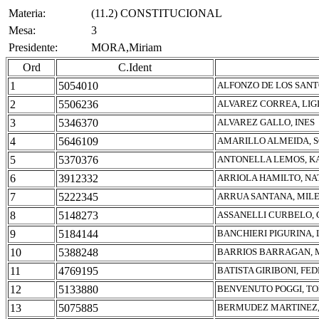
Materia:
(11.2) CONSTITUCIONAL
Mesa:
3
Presidente:
MORA,Miriam
Ord
C.Ident
1
5054010
ALFONZO DE LOS SANT
2
5506236
ALVAREZ CORREA, LIG
3
5346370
ALVAREZ GALLO, INES
4
5646109
AMARILLO ALMEIDA, S
5
5370376
ANTONELLA LEMOS, K
6
3912332
ARRIOLA HAMILTO, NA
7
5222345
ARRUA SANTANA, MIL
8
5148273
ASSANELLI CURBELO, 
9
5184144
BANCHIERI PIGURINA, 
10
5388248
BARRIOS BARRAGAN, 
11
4769195
BATISTA GIRIBONI, FE
12
5133880
BENVENUTO POGGI, T
13
5075885
BERMUDEZ MARTINEZ,