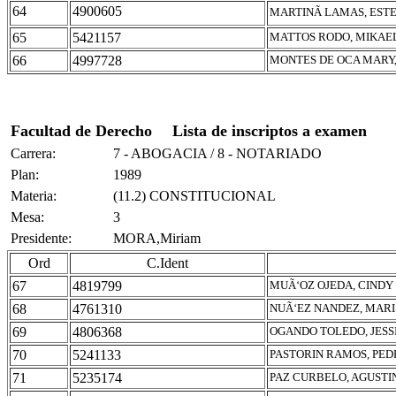
64
4900605
MARTINÃ LAMAS, EST
65
5421157
MATTOS RODO, MIKAE
66
4997728
MONTES DE OCA MARY
Facultad de Derecho
Lista de inscriptos a examen
Carrera:
7 - ABOGACIA / 8 - NOTARIADO
Plan:
1989
Materia:
(11.2) CONSTITUCIONAL
Mesa:
3
Presidente:
MORA,Miriam
Ord
C.Ident
67
4819799
MUÃ‘OZ OJEDA, CINDY
68
4761310
NUÃ‘EZ NANDEZ, MARI
69
4806368
OGANDO TOLEDO, JESS
70
5241133
PASTORIN RAMOS, PED
71
5235174
PAZ CURBELO, AGUST