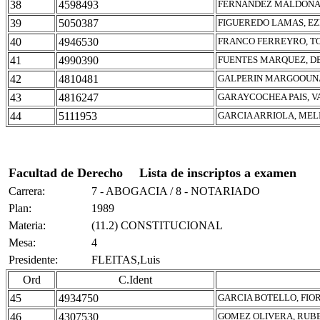
38
4598493
FERNANDEZ MALDONAD
39
5050387
FIGUEREDO LAMAS, EZ
40
4946530
FRANCO FERREYRO, T
41
4990390
FUENTES MARQUEZ, DE
42
4810481
GALPERIN MARGOOUNA
43
4816247
GARAYCOCHEA PAIS, V
44
5111953
GARCIA ARRIOLA, MEL
Facultad de Derecho
Lista de inscriptos a examen
Carrera:
7 - ABOGACIA / 8 - NOTARIADO
Plan:
1989
Materia:
(11.2) CONSTITUCIONAL
Mesa:
4
Presidente:
FLEITAS,Luis
Ord
C.Ident
45
4934750
GARCIA BOTELLO, FIO
46
4307530
GOMEZ OLIVERA, RUB