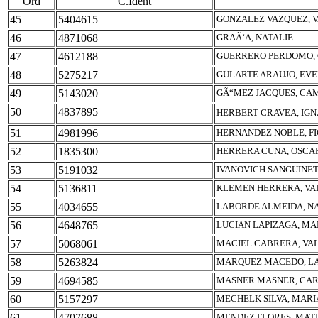
Ord
C.Ident
45
5404615
GONZALEZ VAZQUEZ, 
46
4871068
GRAÃ‘A, NATALIE
47
4612188
GUERRERO PERDOMO, 
48
5275217
GULARTE ARAUJO, EV
49
5143020
GÃ“MEZ JACQUES, CA
50
4837895
HERBERT CRAVEA, IGN
51
4981996
HERNANDEZ NOBLE, F
52
1835300
HERRERA CUNA, OSCA
53
5191032
IVANOVICH SANGUINETT
54
5136811
KLEMEN HERRERA, VA
55
4034655
LABORDE ALMEIDA, N
56
4648765
LUCIAN LAPIZAGA, MA
57
5068061
MACIEL CABRERA, VA
58
5263824
MARQUEZ MACEDO, LA
59
4694585
MASNER MASNER, CA
60
5157297
MECHELK SILVA, MAR
61
4707688
MENDEZ FLORES, MATI