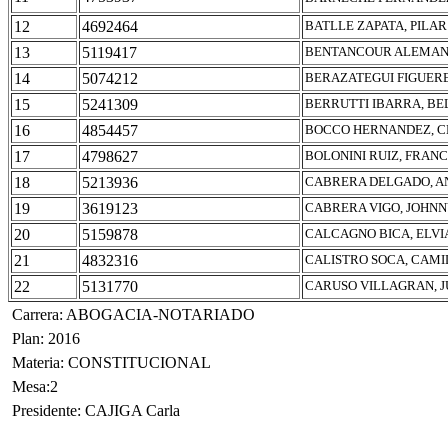
12
4692464
BATLLE ZAPATA, PILAR
13
5119417
BENTANCOUR ALEMAN,
14
5074212
BERAZATEGUI FIGUERE
15
5241309
BERRUTTI IBARRA, BE
16
4854457
BOCCO HERNANDEZ, C
17
4798627
BOLONINI RUIZ, FRAN
18
5213936
CABRERA DELGADO, A
19
3619123
CABRERA VIGO, JOHNN
20
5159878
CALCAGNO BICA, ELVI
21
4832316
CALISTRO SOCA, CAM
22
5131770
CARUSO VILLAGRAN, 
Carrera: ABOGACIA-NOTARIADO
Plan: 2016
Materia: CONSTITUCIONAL
Mesa:2
Presidente: CAJIGA Carla