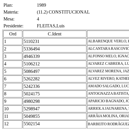
Plan:
1989
Materia:
(11.2) CONSTITUCIONAL
Mesa:
4
Presidente:
FLEITAS,Luis
Ord
C.Ident
1
5110231
ALBARENQUE VERLO, 
2
5336494
ALCANTARA RASCOVIC
3
4946339
ALFONSO MELO, IGNA
4
5106212
ALVAREZ CABRERA, L
5
5086497
ALVAREZ MORENA, JA
6
5262282
ALVEZ RIVERO, KATHE
7
5242336
AMADO SALGADO, LUC
8
5024175
ANTOGNAZZA BATISTA,
9
4980298
APARICIO BAGNADO, J
10
5298947
ARRIOLA JAUNARENA, 
11
5049855
ARRÃšA MOLINA, ORIA
12
5502154
BARBEITO RODRÃGUE