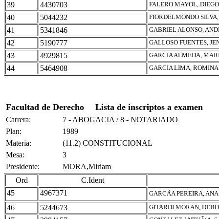
39
4430703
FALERO MAYOL, DIEG
40
5044232
FIORDELMONDO SILVA,
41
5341846
GABRIEL ALONSO, AN
42
5190777
GALLOSO FUENTES, JE
43
4929815
GARCIA ALMEDA, MARI
44
5464908
GARCIA LIMA, ROMIN
Facultad de Derecho
Lista de inscriptos a examen
Carrera:
7 - ABOGACIA / 8 - NOTARIADO
Plan:
1989
Materia:
(11.2) CONSTITUCIONAL
Mesa:
3
Presidente:
MORA,Miriam
Ord
C.Ident
45
4967371
GARCÃA PEREIRA, ANA
46
5244673
GITARDI MORAN, DEB