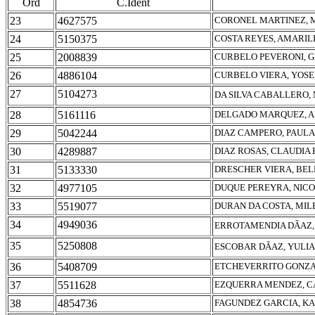
Ord
C.Ident
23
4627575
CORONEL MARTINEZ, 
24
5150375
COSTA REYES, AMARIL
25
2008839
CURBELO PEVERONI, 
26
4886104
CURBELO VIERA, YOSE
27
5104273
DA SILVA CABALLERO,
28
5161116
DELGADO MARQUEZ, 
29
5042244
DIAZ CAMPERO, PAULA
30
4289887
DIAZ ROSAS, CLAUDIA 
31
5133330
DRESCHER VIERA, BEL
32
4977105
DUQUE PEREYRA, NIC
33
5519077
DURAN DA COSTA, MIL
34
4949036
ERROTAMENDIA DÃAZ,
35
5250808
ESCOBAR DÃAZ, YULI
36
5408709
ETCHEVERRITO GONZA
37
5511628
EZQUERRA MENDEZ, C
38
4854736
FAGUNDEZ GARCIA, K