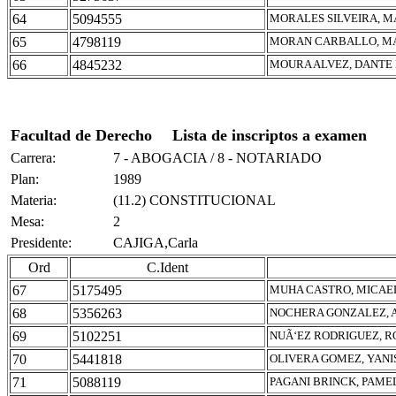
64
5094555
MORALES SILVEIRA, 
65
4798119
MORAN CARBALLO, MA
66
4845232
MOURA ALVEZ, DANTE
Facultad de Derecho
Lista de inscriptos a examen
Carrera:
7 - ABOGACIA / 8 - NOTARIADO
Plan:
1989
Materia:
(11.2) CONSTITUCIONAL
Mesa:
2
Presidente:
CAJIGA,Carla
Ord
C.Ident
67
5175495
MUHA CASTRO, MICAE
68
5356263
NOCHERA GONZALEZ, 
69
5102251
NUÃ‘EZ RODRIGUEZ, 
70
5441818
OLIVERA GOMEZ, YANI
71
5088119
PAGANI BRINCK, PAME