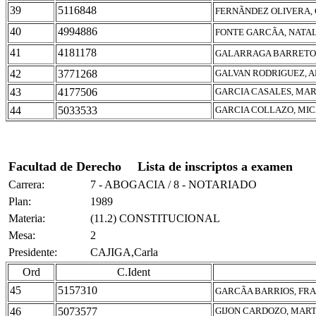
39
5116848
FERNÃNDEZ OLIVERA,
40
4994886
FONTE GARCÃA, NATA
41
4181178
GALARRAGA BARRETO,
42
3771268
GALVAN RODRIGUEZ, 
43
4177506
GARCIA CASALES, MAR
44
5033533
GARCIA COLLAZO, MI
Facultad de Derecho
Lista de inscriptos a examen
Carrera:
7 - ABOGACIA / 8 - NOTARIADO
Plan:
1989
Materia:
(11.2) CONSTITUCIONAL
Mesa:
2
Presidente:
CAJIGA,Carla
Ord
C.Ident
45
5157310
GARCÃA BARRIOS, FR
46
5073577
GIJON CARDOZO, MAR