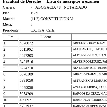
Facultad de Derecho
Lista de inscriptos a examen
Carrera:
7 - ABOGACIA / 8 - NOTARIADO
Plan:
1989
Materia:
(11.2) CONSTITUCIONAL
Mesa:
2
Presidente:
CAJIGA, Carla
Ord
C.Ident
1
4870072
ABELLA GODAY, IGNAC
2
5511962
AGUILAR GIL, KATHER
3
4927203
ALTEZOR GRIEN, JUAN
4
3421516
ALVEZ RODRIGUEZ, PA
5
5224310
ALVEZ SANTOS, FEDER
6
5076109
ARRAGA PIGRAU, MARI
7
5391050
ASTRAMSKAS MARASCI
8
4949950
AYALA ALMEIDA, SABR
9
5054209
BARCOS DA CRUZ, MA
10
4690921
BARDANCA RODRIGUEZ
11
4753937
BARNECHE FERNÃNDEZ