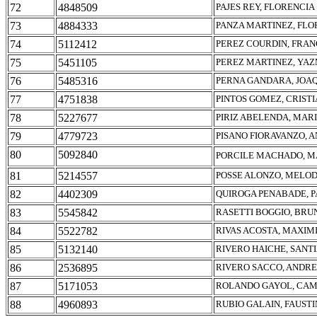
72
4848509
PAJES REY, FLORENCIA
73
4884333
PANZA MARTINEZ, FLO
74
5112412
PEREZ COURDIN, FRA
75
5451105
PEREZ MARTINEZ, YAZ
76
5485316
PERNA GANDARA, JOA
77
4751838
PINTOS GOMEZ, CRIST
78
5227677
PIRIZ ABELENDA, MAR
79
4779723
PISANO FIORAVANZO, 
80
5092840
PORCILE MACHADO, MA
81
5214557
POSSE ALONZO, MELO
82
4402309
QUIROGA PENABADE, P
83
5545842
RASETTI BOGGIO, BRU
84
5522782
RIVAS ACOSTA, MAXIM
85
5132140
RIVERO HAICHE, SANT
86
2536895
RIVERO SACCO, ANDR
87
5171053
ROLANDO GAYOL, CAM
88
4960893
RUBIO GALAIN, FAUST