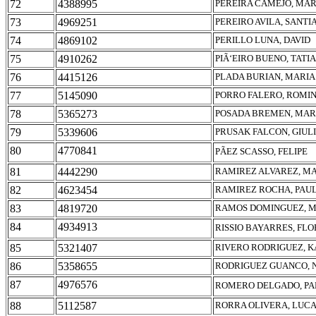
72
4388995
PEREIRA CAMEJO, MAR
73
4969251
PEREIRO AVILA, SANT
74
4869102
PERILLO LUNA, DAVID
75
4910262
PIÃ‘EIRO BUENO, TATI
76
4415126
PLADA BURIAN, MARIA
77
5145090
PORRO FALERO, ROMI
78
5365273
POSADA BREMEN, MAR
79
5339606
PRUSAK FALCON, GIUL
80
4770841
PÃEZ SCASSO, FELIPE
81
4442290
RAMIREZ ALVAREZ, M
82
4623454
RAMIREZ ROCHA, PAU
83
4819720
RAMOS DOMINGUEZ, M
84
4934913
RISSIO BAYARRES, FLO
85
5321407
RIVERO RODRIGUEZ, K
86
5358655
RODRIGUEZ GUANCO, 
87
4976576
ROMERO DELGADO, PA
88
5112587
RORRA OLIVERA, LUCA