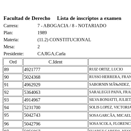
Facultad de Derecho
Lista de inscriptos a examen
Carrera:
7 - ABOGACIA / 8 - NOTARIADO
Plan:
1989
Materia:
(11.2) CONSTITUCIONAL
Mesa:
2
Presidente:
CAJIGA,Carla
Ord
C.Ident
89
4921777
RUIZ ORTIZ, LUCIO
90
5024368
RUSSO HERRERA, FRA
91
4962929
SABORNIN MÃ‰NDEZ,
92
5364063
SARALEGUI PAIVA, FR
93
4914967
SILVA BONIATTI, JULIE
94
5231700
SOLIS LOPEZ, VICTORI
95
5042743
SOSA GARCÃA, MICAE
96
5042796
SOSA SCOLA, FLORENC