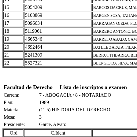
15
5054209
BARCOS DA CRUZ, MA
16
5108869
BARGEN SOSA, TATIAN
17
5096634
BARRAGAN OJEDA, FL
18
5119061
BARRERO ANTONIO, BO
19
4665346
BARRETO ABALO, CAM
20
4692464
BATLLE ZAPATA, PILAR
21
5241309
BERRUTTI IBARRA, BE
22
5527321
BLENGIO DA SILVA, MA
Facultad de Derecho
Lista de inscriptos a examen
Carrera:
7 - ABOGACIA / 8 - NOTARIADO
Plan:
1989
Materia:
(11.5) HISTORIA DEL DERECHO
Mesa:
3
Presidente:
Garce, Alvaro
Ord
C.Ident