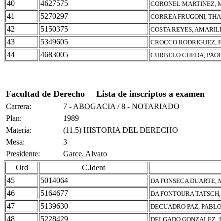
40
4627575
CORONEL MARTINEZ, 
41
5270297
CORREA FRUGONI, THA
42
5150375
COSTA REYES, AMARIL
43
5349605
CROCCO RODRIGUEZ, 
44
4683005
CURBELO CHEDA, PAO
Facultad de Derecho
Lista de inscriptos a examen
Carrera:
7 - ABOGACIA / 8 - NOTARIADO
Plan:
1989
Materia:
(11.5) HISTORIA DEL DERECHO
Mesa:
3
Presidente:
Garce, Alvaro
Ord
C.Ident
45
5014064
DA FONSECA DUARTE, 
46
5164677
DA FONTOURA TATSCH,
47
5139630
DECUADRO PAZ, PABLO
48
5228429
DELGADO GONZALEZ, J