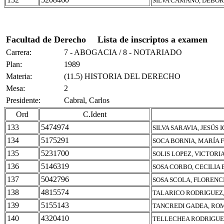
SILVA CAMAÑO, DEBO
Facultad de Derecho
Lista de inscriptos a examen
Carrera:
7 - ABOGACIA / 8 - NOTARIADO
Plan:
1989
Materia:
(11.5) HISTORIA DEL DERECHO
Mesa:
2
Presidente:
Cabral, Carlos
Ord
C.Ident
133
5474974
SILVA SARAVIA, JESÚS 
134
5175291
SOCA BORNIA, MARÍA 
135
5231700
SOLIS LOPEZ, VICTORI
136
5146319
SOSA CORBO, CECILIA 
137
5042796
SOSA SCOLA, FLORENC
138
4815574
TALARICO RODRIGUEZ,
139
5155143
TANCREDI GADEA, RO
140
4320410
TELLECHEA RODRIGUEZ