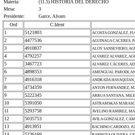
Materia:
(11.5) HISTORIA DEL DERECHO
Mesa:
3
Presidente:
Garce, Alvaro
Ord
C.Ident
1
5121803
ACOSTA GONZALEZ, F
2
4477536
AGUINAGA CACERES, P
3
4910837
ALOY SANSEVIERO, AG
4
4792257
ALVAREZ ALVAREZ, AG
5
3467723
ALVAREZ CÁCERES, A
6
4898553
AMENGUAL PARODI, AN
7
4916318
ANDRADA HAYAQUIAN,
8
4734359
ANTON FERNANDEZ, M
9
5222345
ARRUA SANTANA, MIL
10
5391050
ASTRAMSKAS MARASCI
11
5293758
AVELINO RAMIREZ, MA
12
5035753
AVILA GONZALEZ, CAM
13
4913951
BACHINO CARDOZO, J
14
5236169
BARBOZA OLIVERA, CE