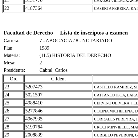
21
5131770
CARUSO VILLAGRAN, 
22
4187364
CASERTA PEREIRA, KA
Facultad de Derecho
Lista de inscriptos a examen
Carrera:
7 - ABOGACIA / 8 - NOTARIADO
Plan:
1989
Materia:
(11.5) HISTORIA DEL DERECHO
Mesa:
2
Presidente:
Cabral, Carlos
Ord
C.Ident
23
5207473
CASTILLO RAMÍREZ, 
24
5021597
CATTANEO IGOA, LARA
25
4988410
CERVIÑO OLIVERA, FE
26
5277846
COLINA MICHELENA, 
27
4967935
CORRALES PEREYRA, 
28
5199764
CROCI MINVIELLE, MA
29
2008839
CURBELO PEVERONI, 