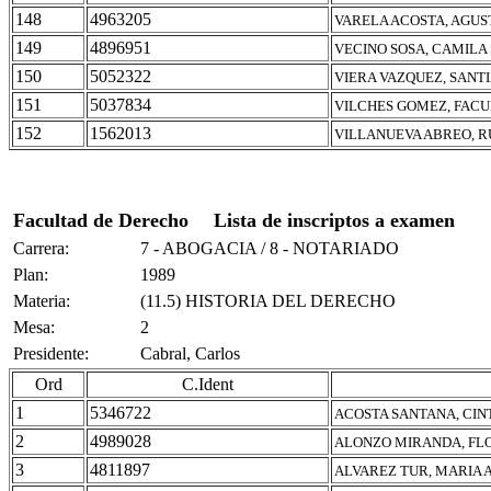
148
4963205
VARELA ACOSTA, AGUS
149
4896951
VECINO SOSA, CAMILA
150
5052322
VIERA VAZQUEZ, SANT
151
5037834
VILCHES GOMEZ, FAC
152
1562013
VILLANUEVA ABREO, 
Facultad de Derecho
Lista de inscriptos a examen
Carrera:
7 - ABOGACIA / 8 - NOTARIADO
Plan:
1989
Materia:
(11.5) HISTORIA DEL DERECHO
Mesa:
2
Presidente:
Cabral, Carlos
Ord
C.Ident
1
5346722
ACOSTA SANTANA, CI
2
4989028
ALONZO MIRANDA, FL
3
4811897
ALVAREZ TUR, MARIA 