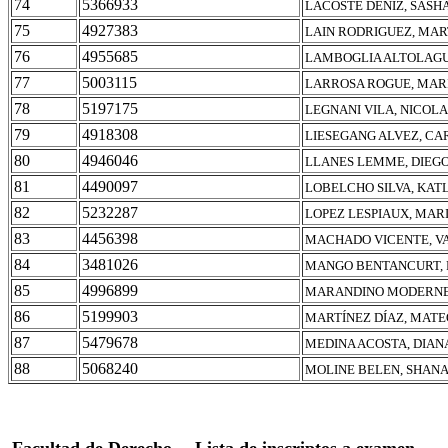
74
5366933
LACOSTE DENIZ, SASH
75
4927383
LAIN RODRIGUEZ, MAR
76
4955685
LAMBOGLIA ALTOLAGU
77
5003115
LARROSA ROGUE, MAR
78
5197175
LEGNANI VILA, NICOLA
79
4918308
LIESEGANG ALVEZ, CA
80
4946046
LLANES LEMME, DIEG
81
4490097
LOBELCHO SILVA, KAT
82
5232287
LOPEZ LESPIAUX, MAR
83
4456398
MACHADO VICENTE, V
84
3481026
MANGO BENTANCURT, 
85
4996899
MARANDINO MODERNEL
86
5199903
MARTÍNEZ DÍAZ, MATE
87
5479678
MEDINA ACOSTA, DIAN
88
5068240
MOLINE BELEN, SHANA