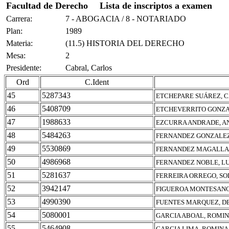
Facultad de Derecho
Lista de inscriptos a examen
Carrera:
7 - ABOGACIA / 8 - NOTARIADO
Plan:
1989
Materia:
(11.5) HISTORIA DEL DERECHO
Mesa:
2
Presidente:
Cabral, Carlos
Ord
C.Ident
45
5287343
ETCHEPARE SUÁREZ, 
46
5408709
ETCHEVERRITO GONZA
47
1988633
EZCURRA ANDRADE, A
48
5484263
FERNANDEZ GONZALEZ
49
5530869
FERNANDEZ MAGALLA
50
4986968
FERNANDEZ NOBLE, L
51
5281637
FERREIRA ORREGO, SO
52
3942147
FIGUEROA MONTESANO,
53
4990390
FUENTES MARQUEZ, DE
54
5080001
GARCIA ABOAL, ROMI
55
5464908
GARCIA LIMA, ROMIN