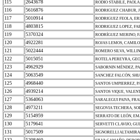
115
2643678
RODIO STABILE, PAOLA
116
5616876
RODRIGUEZ CHABUR, J
117
5010914
RODRIGUEZ FEOLA, ER
118
4803815
RODRIGUEZ LOPEZ, FA
119
5370324
RODRÍGUEZ MERINO, 
120
4922281
ROJAS LEMOS, CAMILO
121
5022444
ROMERO SILVA, WILLI
122
5015051
ROTELA PEREYRA, GE
123
4962929
SABORNIN MÉNDEZ, P
124
5063549
SANCHEZ FALCÓN, SH
125
4968440
SANTOS UMPIERREZ, P
126
4939214
SANTOS VIQUE, VALEN
127
5364063
SARALEGUI PAIVA, FR
128
4973211
SEGOVIA TECHERA, SO
129
5154959
SERRATO DE LEÓN, E
130
5179641
SERVETTI CLAVIJO, G
131
5017509
SIGNORELLI ALTAMIRA
132
5208460