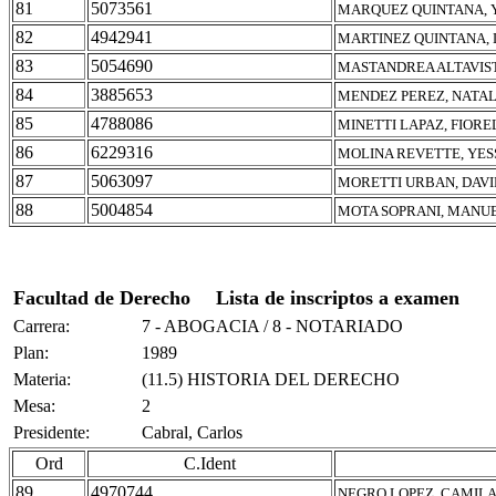
81
5073561
MARQUEZ QUINTANA, 
82
4942941
MARTINEZ QUINTANA, 
83
5054690
MASTANDREA ALTAVIST
84
3885653
MENDEZ PEREZ, NATAL
85
4788086
MINETTI LAPAZ, FIORE
86
6229316
MOLINA REVETTE, YE
87
5063097
MORETTI URBAN, DAV
88
5004854
MOTA SOPRANI, MANU
Facultad de Derecho
Lista de inscriptos a examen
Carrera:
7 - ABOGACIA / 8 - NOTARIADO
Plan:
1989
Materia:
(11.5) HISTORIA DEL DERECHO
Mesa:
2
Presidente:
Cabral, Carlos
Ord
C.Ident
89
4970744
NEGRO LOPEZ, CAMIL