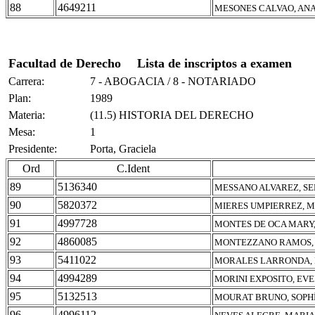
88
4649211
MESONES CALVAO, ANA
Facultad de Derecho
Lista de inscriptos a examen
Carrera:
7 - ABOGACIA / 8 - NOTARIADO
Plan:
1989
Materia:
(11.5) HISTORIA DEL DERECHO
Mesa:
1
Presidente:
Porta, Graciela
Ord
C.Ident
89
5136340
MESSANO ALVAREZ, SE
90
5820372
MIERES UMPIERREZ, M
91
4997728
MONTES DE OCA MARY
92
4860085
MONTEZZANO RAMOS,
93
5411022
MORALES LARRONDA, 
94
4994289
MORINI EXPOSITO, EVE
95
5132513
MOURAT BRUNO, SOPH
96
4996112