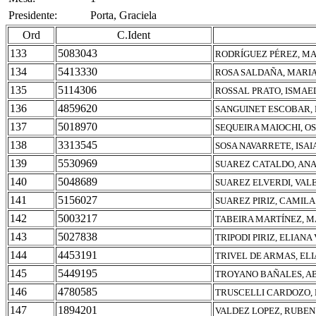
Presidente:
Porta, Graciela
Ord
C.Ident
133
5083043
RODRÍGUEZ PÉREZ, M
134
5413330
ROSA SALDAÑA, MARI
135
5114306
ROSSAL PRATO, ISMAE
136
4859620
SANGUINET ESCOBAR, 
137
5018970
SEQUEIRA MAIOCHI, O
138
3313545
SOSA NAVARRETE, ISAI
139
5530969
SUAREZ CATALDO, AN
140
5048689
SUAREZ ELVERDI, VAL
141
5156027
SUAREZ PIRIZ, CAMIL
142
5003217
TABEIRA MARTÍNEZ, 
143
5027838
TRIPODI PIRIZ, ELIANA
144
4453191
TRIVEL DE ARMAS, EL
145
5449195
TROYANO BAÑALES, A
146
4780585
TRUSCELLI CARDOZO, 
147
1894201
VALDEZ LOPEZ, RUBE