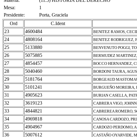
Materia:
(11.5) HISTORIA DEL DERECHO
Mesa:
1
Presidente:
Porta, Graciela
Ord
C.Ident
23
4600484
BENITEZ RAMOS, CECI
24
4808164
BENITEZ RODRIGUEZ, 
25
5133880
BENVENUTO POGGI, T
26
5075885
BERMUDEZ MARTINEZ,
27
4854457
BOCCO HERNANDEZ, C
28
5040460
BORDONI TAURA, AGUS
29
5181764
BORGEAUD MASTOMAU
30
5101241
BURGUEÑO MOREIRA, 
31
4905623
BURIAN CASELLA, PAT
32
3619123
CABRERA VIGO, JOHNN
33
4844821
CABREREA ROMERO, S
34
4969818
CANOSA CARDOZO, PRI
35
4904967
CARDOZO PERDOMO, 
36
5007612
CASTAÑO OYARVIDE, 