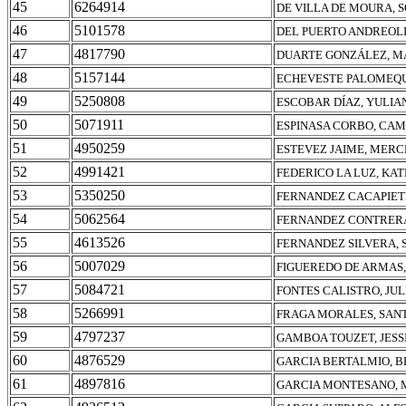
45
6264914
DE VILLA DE MOURA, S
46
5101578
DEL PUERTO ANDREOLI
47
4817790
DUARTE GONZÁLEZ, M
48
5157144
ECHEVESTE PALOMEQU
49
5250808
ESCOBAR DÍAZ, YULIA
50
5071911
ESPINASA CORBO, CAM
51
4950259
ESTEVEZ JAIME, MERC
52
4991421
FEDERICO LA LUZ, KA
53
5350250
FERNANDEZ CACAPIET
54
5062564
FERNANDEZ CONTRERA
55
4613526
FERNANDEZ SILVERA,
56
5007029
FIGUEREDO DE ARMAS,
57
5084721
FONTES CALISTRO, JUL
58
5266991
FRAGA MORALES, SAN
59
4797237
GAMBOA TOUZET, JESS
60
4876529
GARCIA BERTALMIO, B
61
4897816
GARCIA MONTESANO,