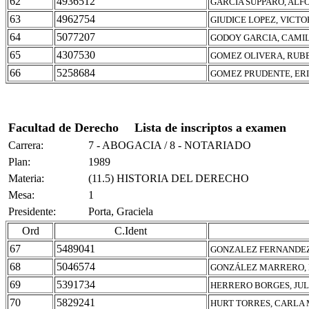
62
4936512
GARCIA SUPPARO, ALF
63
4962754
GIUDICE LOPEZ, VICT
64
5077207
GODOY GARCIA, CAMI
65
4307530
GOMEZ OLIVERA, RUB
66
5258684
GOMEZ PRUDENTE, ER
Facultad de Derecho
Lista de inscriptos a examen
Carrera:
7 - ABOGACIA / 8 - NOTARIADO
Plan:
1989
Materia:
(11.5) HISTORIA DEL DERECHO
Mesa:
1
Presidente:
Porta, Graciela
Ord
C.Ident
67
5489041
GONZALEZ FERNANDEZ
68
5046574
GONZÁLEZ MARRERO,
69
5391734
HERRERO BORGES, JUL
70
5829241
HURT TORRES, CARLA