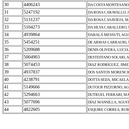
30
4406243
DA COSTA MONTESANO,
31
5247192
DA ROSA CARAVALLO, 
32
5131237
DA ROSA CASAVIEJA, M
33
5104273
DA SILVA CABALLERO,
34
4939864
DABALÁ MESSUTI, AGU
35
5454251
DE ARMAS LARRAURI, 
36
5209688
DENIS OLIVERA, LUCIA
37
5004903
DESTEFFANO SOLARI,
38
5074453
DIAZ RODRIGUEZ, JIM
39
4937837
DOS SANTOS MORENCI
40
4238791
DOTTA SEIJA, MICAELA
41
5149666
DUTOUR PIZZORNO, AG
42
5294663
DUTRUEL FERRARI, MA
43
5077696
DÍAZ MANSILLA, AGUS
44
4822605
ESQUIRE CORREA, RUB