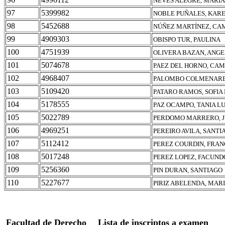
NEVES ALEGRE, MARI
97
5399982
NOBLE PUÑALES, KAR
98
5452688
NÚÑEZ MARTÍNEZ, CA
99
4909303
OBISPO TUR, PAULINA
100
4751939
OLIVERA BAZAN, ANG
101
5074678
PAEZ DEL HORNO, CAM
102
4968407
PALOMBO COLMENARES
103
5109420
PATARO RAMOS, SOFIA
104
5178555
PAZ OCAMPO, TANIA L
105
5022789
PERDOMO MARRERO, J
106
4969251
PEREIRO AVILA, SANT
107
5112412
PEREZ COURDIN, FRA
108
5017248
PEREZ LOPEZ, FACUND
109
5256360
PIN DURAN, SANTIAGO
110
5227677
PIRIZ ABELENDA, MAR
Facultad de Derecho
Lista de inscriptos a examen