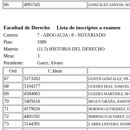
66
4991545
GONZALEZ SANTOS, SO
Facultad de Derecho
Lista de inscriptos a examen
Carrera:
7 - ABOGACIA / 8 - NOTARIADO
Plan:
1989
Materia:
(11.5) HISTORIA DEL DERECHO
Mesa:
3
Presidente:
Garce, Alvaro
Ord
C.Ident
67
5373202
GOYEN GONZALEZ, PI
68
5104377
GUEDES DIAZ, SAMUEL
69
4584065
GUEDES MARTINEZ, M
70
5405616
HEGUY GRAÑA, JOSEFI
71
4579026
HORNOS GUTIERREZ, E
72
4401192
IMBRIACO ALVAREZ, L
73
5144391
LABREA RIVERO, DANI