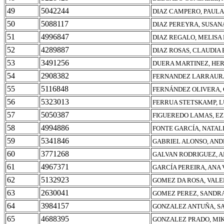
49
5042244
DIAZ CAMPERO, PAULA
50
5088117
DIAZ PEREYRA, SUSAN
51
4996847
DIAZ REGALO, MELISA
52
4289887
DIAZ ROSAS, CLAUDIA 
53
3491256
DUERA MARTINEZ, HE
54
2908382
FERNANDEZ LARRAURA
55
5116848
FERNÁNDEZ OLIVERA,
56
5323013
FERRUA STETSKAMP, L
57
5050387
FIGUEREDO LAMAS, EZ
58
4994886
FONTE GARCÍA, NATAL
59
5341846
GABRIEL ALONSO, AN
60
3771268
GALVAN RODRIGUEZ, 
61
4967371
GARCÍA PEREIRA, ANA 
62
5132923
GOMEZ DA ROSA, VALE
63
2630041
GOMEZ PEREZ, SANDR
64
3984157
GONZALEZ ANTUÑA, S
65
4688395
GONZALEZ PRADO, MI