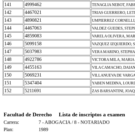
141
4999462
TENAGLIA NEBOT, FAB
142
4467021
TRIAS GUERRERO, LET
143
4890821
UMPIERREZ CORNELLI,
144
4467063
VALDEZ GUEDES, STEP
145
4859083
VARELA OLIVERA, MA
146
5099158
VAZQUEZ IZQUIERDO, 
147
5037983
VERA MARINO, STEPHA
148
4922786
VICTORA MILA, MARIA
149
4455163
VILA CAMACHO, DAIAN
150
5069231
VILLANUEVA DE VARGA
151
5347404
YABEN MEDINA, LOUR
152
5211691
ZAS BARSANTINI, JOAQ
Facultad de Derecho
Lista de inscriptos a examen
Carrera:
7 - ABOGACIA / 8 - NOTARIADO
Plan:
1989