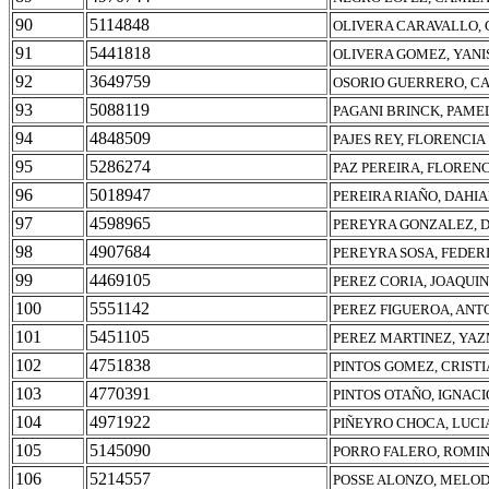
90
5114848
OLIVERA CARAVALLO, 
91
5441818
OLIVERA GOMEZ, YANI
92
3649759
OSORIO GUERRERO, C
93
5088119
PAGANI BRINCK, PAME
94
4848509
PAJES REY, FLORENCIA
95
5286274
PAZ PEREIRA, FLOREN
96
5018947
PEREIRA RIAÑO, DAHI
97
4598965
PEREYRA GONZALEZ, 
98
4907684
PEREYRA SOSA, FEDER
99
4469105
PEREZ CORIA, JOAQUI
100
5551142
PEREZ FIGUEROA, AN
101
5451105
PEREZ MARTINEZ, YAZ
102
4751838
PINTOS GOMEZ, CRIST
103
4770391
PINTOS OTAÑO, IGNAC
104
4971922
PIÑEYRO CHOCA, LUC
105
5145090
PORRO FALERO, ROMI
106
5214557
POSSE ALONZO, MELO