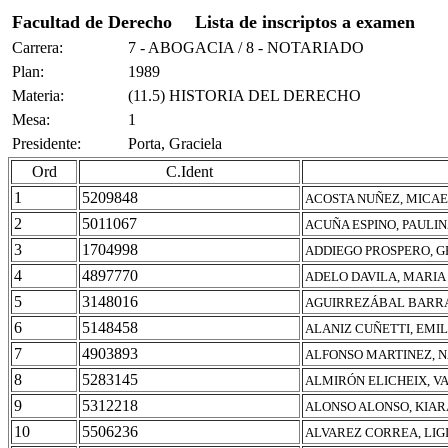
Facultad de Derecho
Lista de inscriptos a examen
Carrera:
7 - ABOGACIA / 8 - NOTARIADO
Plan:
1989
Materia:
(11.5) HISTORIA DEL DERECHO
Mesa:
1
Presidente:
Porta, Graciela
Ord
C.Ident
1
5209848
ACOSTA NUÑEZ, MICA
2
5011067
ACUÑA ESPINO, PAULI
3
1704998
ADDIEGO PROSPERO, 
4
4897770
ADELO DAVILA, MARIA
5
3148016
AGUIRREZÁBAL BARRA
6
5148458
ALANIZ CUÑETTI, EMI
7
4903893
ALFONSO MARTINEZ, N
8
5283145
ALMIRÓN ELICHEIX, V
9
5312218
ALONSO ALONSO, KIAR
10
5506236
ALVAREZ CORREA, LIG