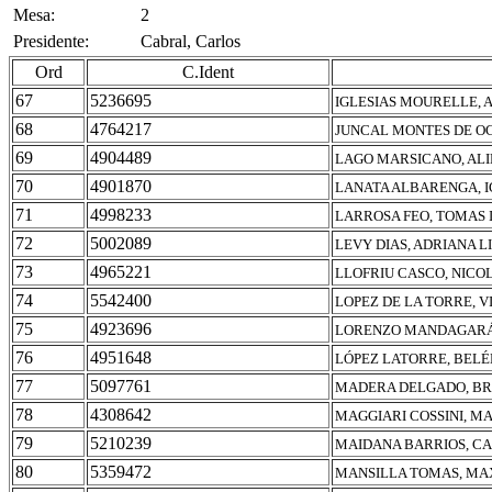
Mesa:
2
Presidente:
Cabral, Carlos
Ord
C.Ident
67
5236695
IGLESIAS MOURELLE, 
68
4764217
JUNCAL MONTES DE OC
69
4904489
LAGO MARSICANO, AL
70
4901870
LANATA ALBARENGA, I
71
4998233
LARROSA FEO, TOMAS 
72
5002089
LEVY DIAS, ADRIANA L
73
4965221
LLOFRIU CASCO, NICO
74
5542400
LOPEZ DE LA TORRE, V
75
4923696
LORENZO MANDAGARÁN
76
4951648
LÓPEZ LATORRE, BELÉ
77
5097761
MADERA DELGADO, B
78
4308642
MAGGIARI COSSINI, M
79
5210239
MAIDANA BARRIOS, C
80
5359472
MANSILLA TOMAS, MA