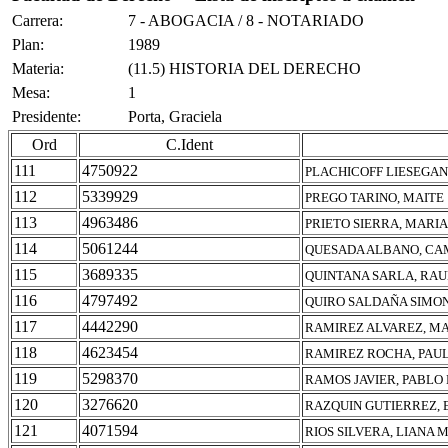
Carrera:
7 - ABOGACIA / 8 - NOTARIADO
Plan:
1989
Materia:
(11.5) HISTORIA DEL DERECHO
Mesa:
1
Presidente:
Porta, Graciela
Ord
C.Ident
111
4750922
PLACHICOFF LIESEGAN
112
5339929
PREGO TARINO, MAITE
113
4963486
PRIETO SIERRA, MARI
114
5061244
QUESADA ALBANO, CA
115
3689335
QUINTANA SARLA, RA
116
4797492
QUIRO SALDAÑA SIMON
117
4442290
RAMIREZ ALVAREZ, M
118
4623454
RAMIREZ ROCHA, PAU
119
5298370
RAMOS JAVIER, PABLO
120
3276620
RAZQUIN GUTIERREZ,
121
4071594
RIOS SILVERA, LIANA 