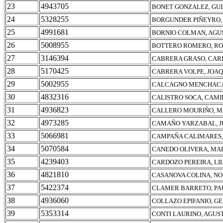
23
4943705
BONET GONZALEZ, GU
24
5328255
BORGUNDER PIÑEYRO,
25
4991681
BORNIO COLMAN, AGU
26
5008955
BOTTERO ROMERO, RO
27
3146394
CABRERA GRASO, CA
28
5170425
CABRERA VOLPE, JOAQ
29
5002955
CALCAGNO MENCHACA,
30
4832316
CALISTRO SOCA, CAM
31
4936823
CALLERO MOURIÑO, 
32
4973285
CAMAÑO YARZABAL, 
33
5066981
CAMPAÑA CALIMARES,
34
5070584
CANEDO OLIVERA, MAR
35
4239403
CARDOZO PEREIRA, LI
36
4821810
CASANOVA COLINA, NO
37
5422374
CLAMER BARRETO, PA
38
4936060
COLLAZO EPIFANIO, 
39
5353314
CONTI LAURINO, AGUS