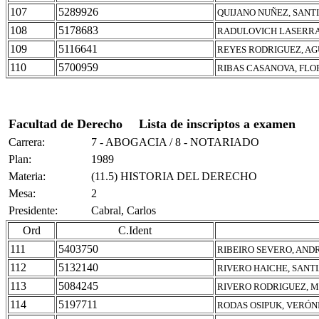
107
5289926
QUIJANO NUÑEZ, SANT
108
5178683
RADULOVICH LASERRA
109
5116641
REYES RODRIGUEZ, AG
110
5700959
RIBAS CASANOVA, FLO
Facultad de Derecho
Lista de inscriptos a examen
Carrera:
7 - ABOGACIA / 8 - NOTARIADO
Plan:
1989
Materia:
(11.5) HISTORIA DEL DERECHO
Mesa:
2
Presidente:
Cabral, Carlos
Ord
C.Ident
111
5403750
RIBEIRO SEVERO, AND
112
5132140
RIVERO HAICHE, SANT
113
5084245
RIVERO RODRIGUEZ, M
114
5197711
RODAS OSIPUK, VERÓN