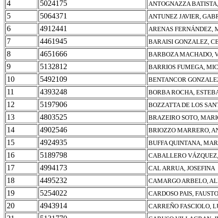
4
5024175
ANTOGNAZZA BATISTA,
5
5064371
ANTUNEZ JAVIER, GAB
6
4912441
ARENAS FERNÁNDEZ, 
7
4461945
BARAISI GONZALEZ, C
8
4651666
BARBOZA MACHADO, V
9
5132812
BARRIOS FUMEGA, MI
10
5492109
BENTANCOR GONZALEZ
11
4393248
BORBA ROCHA, ESTEB
12
5197906
BOZZATTA DE LOS SAN
13
4803525
BRAZEIRO SOTO, MAR
14
4902546
BRIOZZO MARRERO, A
15
4924935
BUFFA QUINTANA, MAR
16
5189798
CABALLERO VÁZQUEZ,
17
4994173
CAL ARRUA, JOSEFINA
18
4495232
CAMARGO ARBELO, AL
19
5254022
CARDOSO PAIS, FAUST
20
4943914
CARREÑO FASCIOLO, L