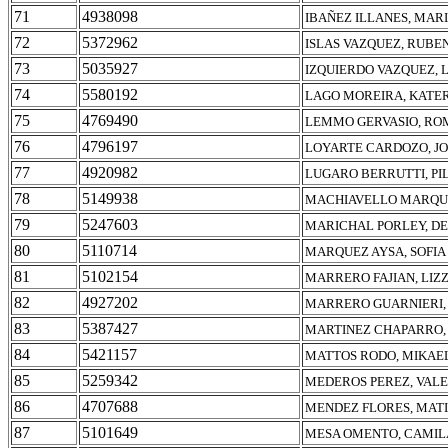
71
4938098
IBAÑEZ ILLANES, MARI
72
5372962
ISLAS VAZQUEZ, RUBE
73
5035927
IZQUIERDO VAZQUEZ, 
74
5580192
LAGO MOREIRA, KATE
75
4769490
LEMMO GERVASIO, RO
76
4796197
LOYARTE CARDOZO, J
77
4920982
LUGARO BERRUTTI, PI
78
5149938
MACHIAVELLO MARQUE
79
5247603
MARICHAL PORLEY, DE
80
5110714
MARQUEZ AYSA, SOFIA
81
5102154
MARRERO FAJIAN, LIZ
82
4927202
MARRERO GUARNIERI,
83
5387427
MARTINEZ CHAPARRO,
84
5421157
MATTOS RODO, MIKAE
85
5259342
MEDEROS PEREZ, VAL
86
4707688
MENDEZ FLORES, MATI
87
5101649
MESA OMENTO, CAMIL