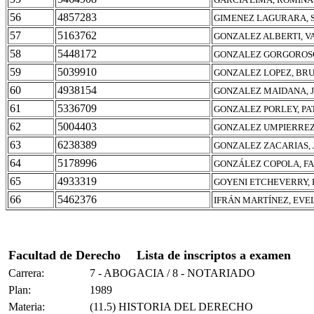
56
4857283
GIMENEZ LAGURARA, 
57
5163762
GONZALEZ ALBERTI, V
58
5448172
GONZALEZ GORGOROSO
59
5039910
GONZALEZ LOPEZ, BR
60
4938154
GONZALEZ MAIDANA, J
61
5336709
GONZALEZ PORLEY, PA
62
5004403
GONZALEZ UMPIERREZ
63
6238389
GONZALEZ ZACARIAS, 
64
5178996
GONZÁLEZ COPOLA, F
65
4933319
GOYENI ETCHEVERRY,
66
5462376
IFRÁN MARTÍNEZ, EVE
Facultad de Derecho
Lista de inscriptos a examen
Carrera:
7 - ABOGACIA / 8 - NOTARIADO
Plan:
1989
Materia:
(11.5) HISTORIA DEL DERECHO