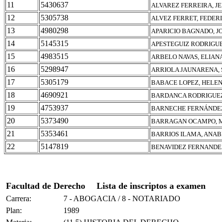
11
5430637
ALVAREZ FERREIRA, J
12
5305738
ALVEZ FERRET, FEDER
13
4980298
APARICIO BAGNADO, J
14
5145315
APESTEGUIZ RODRIGUE
15
4983515
ARBELO NAVAS, ELIAN
16
5298947
ARRIOLA JAUNARENA, 
17
5305179
BABACE LOPEZ, HELEN
18
4690921
BARDANCA RODRIGUEZ
19
4753937
BARNECHE FERNÁNDEZ
20
5373490
BARRAGAN OCAMPO, M
21
5353461
BARRIOS ILAMA, ANA
22
5147819
BENAVIDEZ FERNANDEZ
Facultad de Derecho
Lista de inscriptos a examen
Carrera:
7 - ABOGACIA / 8 - NOTARIADO
Plan:
1989