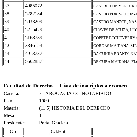
37
4985072
CASTRILLON VENTURIN
38
5282184
CASTRO FORISCHI, JA
39
5033209
CASTRO MANZOR, NA
40
5215429
CHAVES DE SOUZA, LU
41
5168789
COPETE ETCHEVERRY,
42
3846153
COROAS MAIDANA, ME
43
4913737
DA CUNHA BRANDI, NA
44
5662887
DE CUBA MAIDANA, FL
Facultad de Derecho
Lista de inscriptos a examen
Carrera:
7 - ABOGACIA / 8 - NOTARIADO
Plan:
1989
Materia:
(11.5) HISTORIA DEL DERECHO
Mesa:
1
Presidente:
Porta, Graciela
Ord
C.Ident