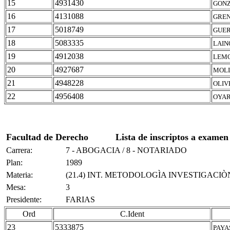
15
4931430
GONZ
16
4131088
GREN
17
5018749
GUER
18
5083335
LAIN
19
4912038
LEMO
20
4927687
MOLI
21
4948228
OLIV
22
4956408
OYAR
Facultad de Derecho
Lista de inscriptos a examen
Carrera:
7 - ABOGACIA / 8 - NOTARIADO
Plan:
1989
Materia:
(21.4) INT. METODOLOGÌA INVESTIGACIÒ
Mesa:
3
Presidente:
FARIAS
Ord
C.Ident
23
5333875
PAYA