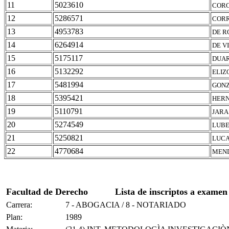
11
5023610
CORO
12
5286571
CORR
13
4953783
DE R
14
6264914
DE V
15
5175117
DUAR
16
5132292
ELIZ
17
5481994
GONZ
18
5395421
HERN
19
5110791
JARA
20
5274549
LUBE
21
5250821
LUCA
22
4770684
MEND
Facultad de Derecho
Lista de inscriptos a examen
Carrera:
7 - ABOGACIA / 8 - NOTARIADO
Plan:
1989