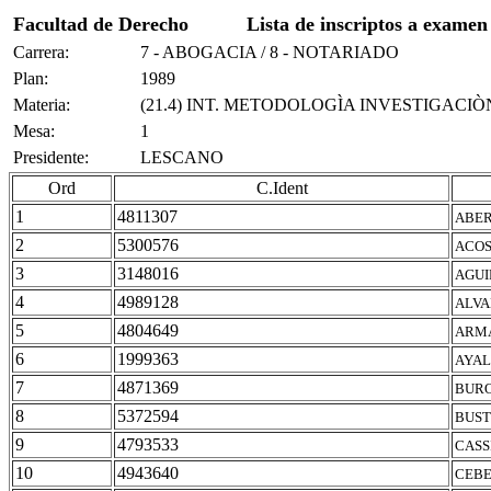
Facultad de Derecho
Lista de inscriptos a examen
Carrera:
7 - ABOGACIA / 8 - NOTARIADO
Plan:
1989
Materia:
(21.4) INT. METODOLOGÌA INVESTIGACIÒ
Mesa:
1
Presidente:
LESCANO
Ord
C.Ident
1
4811307
ABER
2
5300576
ACOS
3
3148016
AGUI
4
4989128
ALVA
5
4804649
ARMA
6
1999363
AYAL
7
4871369
BURO
8
5372594
BUST
9
4793533
CASS
10
4943640
CEBE