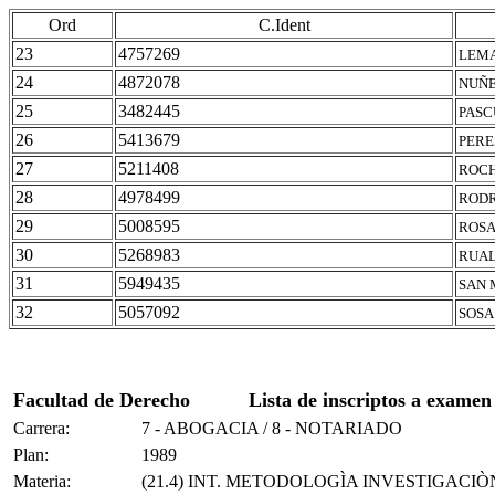
Ord
C.Ident
23
4757269
LEMA
24
4872078
NUÑE
25
3482445
PASC
26
5413679
PERE
27
5211408
ROCH
28
4978499
RODR
29
5008595
ROSA
30
5268983
RUAL
31
5949435
SAN 
32
5057092
SOSA
Facultad de Derecho
Lista de inscriptos a examen
Carrera:
7 - ABOGACIA / 8 - NOTARIADO
Plan:
1989
Materia:
(21.4) INT. METODOLOGÌA INVESTIGACIÒ