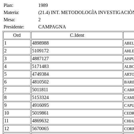
Plan:
1989
Materia:
(21.4) INT. METODOLOGÌA INVESTIGACIÒ
Mesa:
2
Presidente:
CAMPAGNA
Ord
C.Ident
1
4898988
ABEL
2
5109172
AHLE
3
4887127
AISP
4
5171483
ALBO
5
4749384
ARTO
6
4810502
BARB
7
5011811
CABR
8
5153324
CAMP
9
4916095
CAPU
10
5019861
CEDR
11
4869632
CHIA
12
5670065
CORR