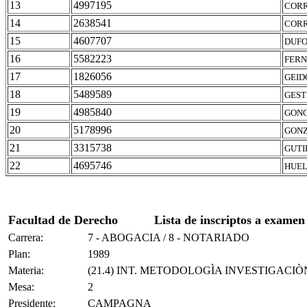
13
4997195
CORR
14
2638541
CORR
15
4607707
DUFO
16
5582223
FERN
17
1826056
GEID
18
5489589
GEST
19
4985840
GONC
20
5178996
GONZ
21
3315738
GUTI
22
4695746
HUEL
Facultad de Derecho
Lista de inscriptos a examen
Carrera:
7 - ABOGACIA / 8 - NOTARIADO
Plan:
1989
Materia:
(21.4) INT. METODOLOGÌA INVESTIGACIÒ
Mesa:
2
Presidente:
CAMPAGNA