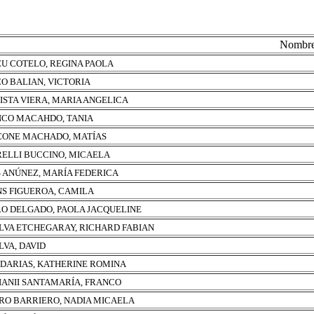
Nombr
U COTELO, REGINA PAOLA
O BALIAN, VICTORIA
ISTA VIERA, MARIA ANGELICA
CO MACAHDO, TANIA
ONE MACHADO, MATÍAS
ELLI BUCCINO, MICAELA
 ANÚNEZ, MARÍA FEDERICA
S FIGUEROA, CAMILA
O DELGADO, PAOLA JACQUELINE
ILVA ETCHEGARAY, RICHARD FABIAN
LVA, DAVID
 DARIAS, KATHERINE ROMINA
IANII SANTAMARÍA, FRANCO
RO BARRIERO, NADIA MICAELA