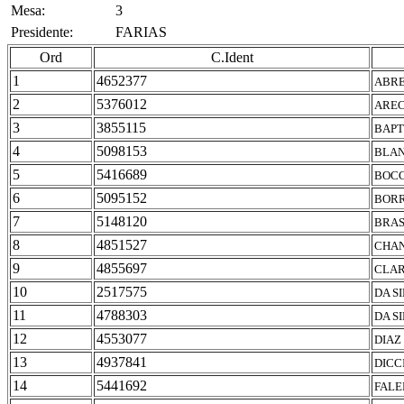
Mesa:
3
Presidente:
FARIAS
Ord
C.Ident
1
4652377
ABRE
2
5376012
AREC
3
3855115
BAPT
4
5098153
BLAN
5
5416689
BOCC
6
5095152
BORR
7
5148120
BRAS
8
4851527
CHAN
9
4855697
CLAR
10
2517575
DA S
11
4788303
DA SI
12
4553077
DIAZ
13
4937841
DICC
14
5441692
FALE