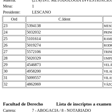
Materia:
(21.4) INT. METODOLOGÌA INVESTIGACIÒ
Mesa:
1
Presidente:
LESCANO
Ord
C.Ident
23
5394138
MESO
24
5032032
PRIN
25
5101614
RAMI
26
5019274
RODR
27
5572106
TRIN
28
5020329
UMPI
29
4546873
VELÁ
30
4958200
VILA
31
5099557
VILA
32
4862069
VÁZQ
Facultad de Derecho
Lista de inscriptos a examen
Carrera:
7 - ABOGACIA / 8 - NOTARIADO