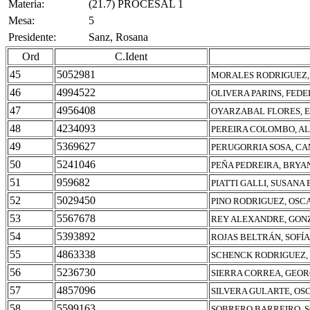
Materia:
(21.7) PROCESAL 1
Mesa:
5
Presidente:
Sanz, Rosana
Ord
C.Ident
45
5052981
MORALES RODRIGUEZ,
46
4994522
OLIVERA PARINS, FED
47
4956408
OYARZABAL FLORES, 
48
4234093
PEREIRA COLOMBO, A
49
5369627
PERUGORRIA SOSA, CA
50
5241046
PEÑA PEDREIRA, BRYA
51
959682
PIATTI GALLI, SUSANA
52
5029450
PINO RODRIGUEZ, OS
53
5567678
REY ALEXANDRE, GON
54
5393892
ROJAS BELTRÁN, SOFÍ
55
4863338
SCHENCK RODRIGUEZ,
56
5236730
SIERRA CORREA, GEO
57
4857096
SILVERA GULARTE, OS
58
5599163
SOBRERO BARREIRO, S