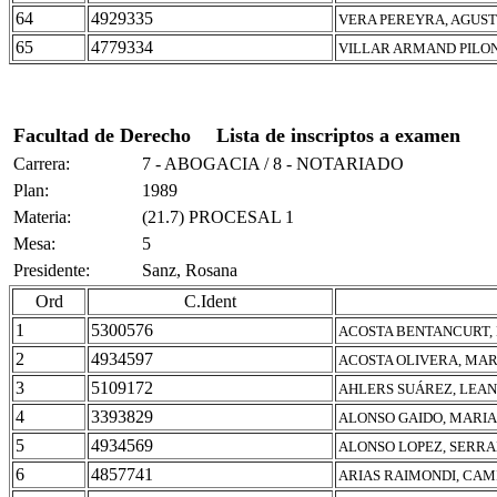
64
4929335
VERA PEREYRA, AGUST
65
4779334
VILLAR ARMAND PILON
Facultad de Derecho
Lista de inscriptos a examen
Carrera:
7 - ABOGACIA / 8 - NOTARIADO
Plan:
1989
Materia:
(21.7) PROCESAL 1
Mesa:
5
Presidente:
Sanz, Rosana
Ord
C.Ident
1
5300576
ACOSTA BENTANCURT,
2
4934597
ACOSTA OLIVERA, MA
3
5109172
AHLERS SUÁREZ, LEA
4
3393829
ALONSO GAIDO, MARI
5
4934569
ALONSO LOPEZ, SERR
6
4857741
ARIAS RAIMONDI, CAM