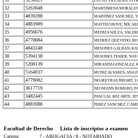
LUCAS VILLALBA, FLO
32
5263048
MARTINIENA MORALES
33
4839288
MARTÍNEZ SÁNCHEZ, Y
34
4883989
MATTEO BOVE, MICAE
35
4956676
MEDIZA WILZA, VALER
36
4770684
MENDEZ QUEVEDO, RO
37
4843248
MESONES GALBAN, KA
38
5394138
MESONES TEMER, NAT
39
5208139
MIRANDA GONZALEZ, 
40
5164037
MUNIZ ALVARES, ANA 
41
4779082
NEGREYRAS BRIART, L
42
3617719
NEUMANN ROMERO, PA
43
3482445
PASCUAL RECARTE, JE
44
4883088
PEREZ SANCHEZ, CAM
Facultad de Derecho
Lista de inscriptos a examen
Carrera:
7 - ABOGACIA / 8 - NOTARIADO