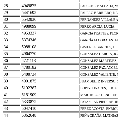
28
4945875
FALCONE MALLADA, V
29
5441692
FALERO BARRIERO, NA
30
5542936
FERNANDEZ VILLALBA
31
4988099
FERRO ARCIA, LUCIA
32
4953337
GARCIA PRATTES, FLO
33
5374346
GARCÍA ALCOBA, ESTE
34
5088108
GIMÉNEZ BARRIOS, F
35
4964770
GONZALEZ GARCÍA, J
36
4721113
GONZALEZ MARTINEZ,
37
4780182
GONZALEZ PAZ, ANGE
38
5488734
GONZÁLEZ VALIENTE, 
39
4901875
JUAMBELTZ INVERSO, 
40
5192387
LOPEZ LINARES, LUCA
41
5151909
MARTINEZ STIENGRUBE
42
5333875
PAYASLIAN PIEDRABUE
43
5047410
PEREZ ACOSTA, ENRIQ
44
5362648
PEÑA GRAÑA, MATHIAS