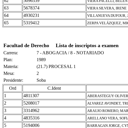
62
5096339
VIERA PACELLI, BELÉ
63
5678374
VIERA SILVERA, IRENE
64
4930231
VILLANUEVA DUFOUR, 
65
5319412
ZERPA VELÁZQUEZ, M
Facultad de Derecho
Lista de inscriptos a examen
Carrera:
7 - ABOGACIA / 8 - NOTARIADO
Plan:
1989
Materia:
(21.7) PROCESAL 1
Mesa:
2
Presidente:
Soba
Ord
C.Ident
1
4811307
ABERASTEGUY OLIVER
2
5208017
ALVAREZ AVONDET, TR
3
3314962
ARAUJO ROMERO, MAR
4
4835316
ARELLANO VERA, SOF
5
5194006
BARRAGAN JORGE, CY