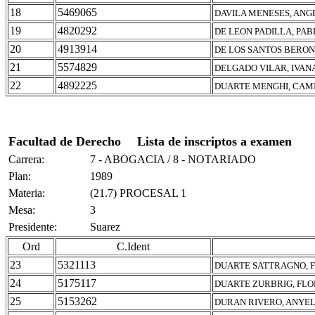
18
5469065
DAVILA MENESES, ANG
19
4820292
DE LEON PADILLA, PAB
20
4913914
DE LOS SANTOS BERON,
21
5574829
DELGADO VILAR, IVANA
22
4892225
DUARTE MENGHI, CAM
Facultad de Derecho
Lista de inscriptos a examen
Carrera:
7 - ABOGACIA / 8 - NOTARIADO
Plan:
1989
Materia:
(21.7) PROCESAL 1
Mesa:
3
Presidente:
Suarez
Ord
C.Ident
23
5321113
DUARTE SATTRAGNO, 
24
5175117
DUARTE ZURBRIG, FL
25
5153262
DURAN RIVERO, ANYEL