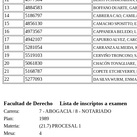
13
4884583
BOFFANO DUARTE, GA
14
5186797
CABRERA CAO, CAMIL
15
4856130
CAMACHO SPOSITTO, 
16
4973567
CAPPANERA BELEDO, 
17
4942107
CAPURRO ALVEZ, CAR
18
5281054
CARRANZA ALMEIDA, 
19
5519103
CERVIÑO TRONCOSO, S
20
5061830
CHACÓN TOVAGLIARE,
21
5168787
COPETE ETCHEVERRY,
22
5277093
DA SILVA WURM, ENM
Facultad de Derecho
Lista de inscriptos a examen
Carrera:
7 - ABOGACIA / 8 - NOTARIADO
Plan:
1989
Materia:
(21.7) PROCESAL 1
Mesa:
4