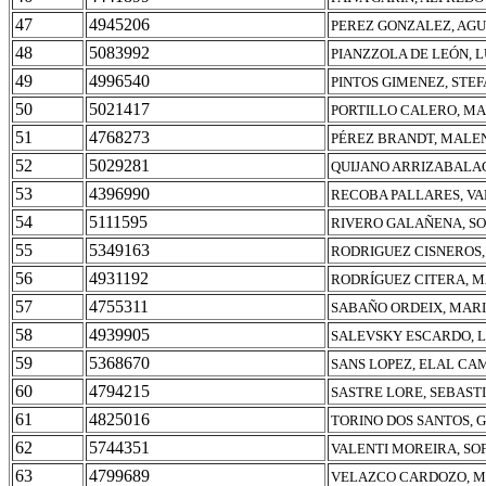
47
4945206
PEREZ GONZALEZ, AGU
48
5083992
PIANZZOLA DE LEÓN, 
49
4996540
PINTOS GIMENEZ, STE
50
5021417
PORTILLO CALERO, M
51
4768273
PÉREZ BRANDT, MALEN
52
5029281
QUIJANO ARRIZABALA
53
4396990
RECOBA PALLARES, VA
54
5111595
RIVERO GALAÑENA, SO
55
5349163
RODRIGUEZ CISNEROS,
56
4931192
RODRÍGUEZ CITERA, 
57
4755311
SABAÑO ORDEIX, MAR
58
4939905
SALEVSKY ESCARDO, 
59
5368670
SANS LOPEZ, ELAL CA
60
4794215
SASTRE LORE, SEBAST
61
4825016
TORINO DOS SANTOS, 
62
5744351
VALENTI MOREIRA, SO
63
4799689
VELAZCO CARDOZO, M