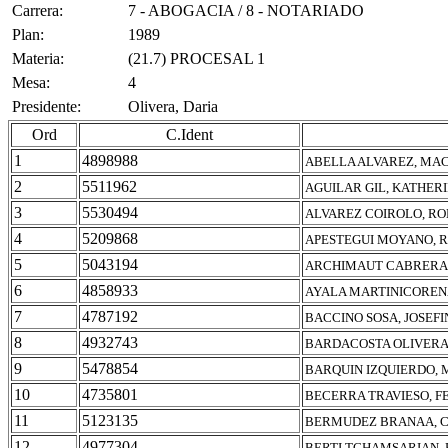
Carrera:
7 - ABOGACIA / 8 - NOTARIADO
Plan:
1989
Materia:
(21.7) PROCESAL 1
Mesa:
4
Presidente:
Olivera, Daria
Ord
C.Ident
1
4898988
ABELLA ALVAREZ, MA
2
5511962
AGUILAR GIL, KATHER
3
5530494
ALVAREZ COIROLO, R
4
5209868
APESTEGUI MOYANO, 
5
5043194
ARCHIMAUT CABRERA,
6
4858933
AYALA MARTINICOREN
7
4787192
BACCINO SOSA, JOSEFI
8
4932743
BARDACOSTA OLIVERA
9
5478854
BARQUIN IZQUIERDO, 
10
4735801
BECERRA TRAVIESO, FE
11
5123135
BERMUDEZ BRANAA, C
12
4977304
BERTI TCHAMSARIAN,