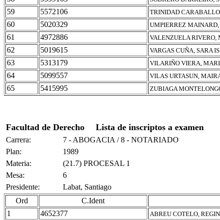
59
5572106
TRINIDAD CARABALLO,
60
5020329
UMPIERREZ MAINARD
61
4972886
VALENZUELA RIVERO,
62
5019615
VARGAS CUÑA, SARA I
63
5313179
VILARIÑO VIERA, MAR
64
5099557
VILAS URTASUN, MAIR
65
5415995
ZUBIAGA MONTELONGO
Facultad de Derecho
Lista de inscriptos a examen
Carrera:
7 - ABOGACIA / 8 - NOTARIADO
Plan:
1989
Materia:
(21.7) PROCESAL 1
Mesa:
6
Presidente:
Labat, Santiago
Ord
C.Ident
1
4652377
ABREU COTELO, REGIN