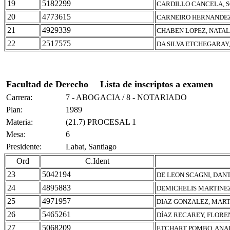
19
5182299
CARDILLO CANCELA, S
20
4773615
CARNEIRO HERNANDE
21
4929339
CHABEN LOPEZ, NATAL
22
2517575
DA SILVA ETCHEGARAY
Facultad de Derecho
Lista de inscriptos a examen
Carrera:
7 - ABOGACIA / 8 - NOTARIADO
Plan:
1989
Materia:
(21.7) PROCESAL 1
Mesa:
6
Presidente:
Labat, Santiago
Ord
C.Ident
23
5042194
DE LEON SCAGNI, DANT
24
4895883
DEMICHELIS MARTINEZ
25
4971957
DIAZ GONZALEZ, MAR
26
5465261
DÍAZ RECAREY, FLORE
27
5068209
ETCHART POMBO, ANA