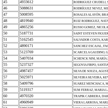
45
4933612
RODRIGUEZ CRUDELI, 
46
5088631
RODRÍGUEZ NEVEZ, M
47
5008595
ROSALES ALAYÓN, BR
48
4819940
RUIZ RODRIGUEZ, NAT
49
4865256
RUSSO GOMEZ, NICOL
50
5187731
SAINT ESTEVEN FIGUE
51
5162545
SALVADOR COSTA, KA
52
4890171
SANCHEZ ESCAJAL, F
53
5123769
SCARCELA GAUDINO, 
54
5407034
SCHENCK NINI, MARÍA 
55
5237327
SEGOVIA FIRPO, SANTI
56
4987457
SILVA DE SOUZA, AGUS
57
5025971
SILVEIRA SILVEIRA, KE
58
5409796
SUAREZ MENCHACA, M
59
5119317
SUM FERRAZ, MARIA 
60
4970320
TRAPIK CABRERA, DAH
61
4960949
VIERA LARROSA, MARI