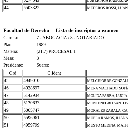
43
5274549
LUBERIAGA RAMOS, A
44
5503322
MEDEROS ROSSI, LUA
Facultad de Derecho
Lista de inscriptos a examen
Carrera:
7 - ABOGACIA / 8 - NOTARIADO
Plan:
1989
Materia:
(21.7) PROCESAL 1
Mesa:
3
Presidente:
Suarez
Ord
C.Ident
45
4949010
MELCHIORRE GONZALE
46
4928697
MENA MACHADO, SOFÍ
47
5142934
MOLINA FABRA, LUCIA
48
5130633
MONTENEGRO SANTOS
49
5065747
MORALES ZABALA, CA
50
5596961
MUELA RAMOS, ILIANA
51
4959799
MUSTO MEDINA, MATH