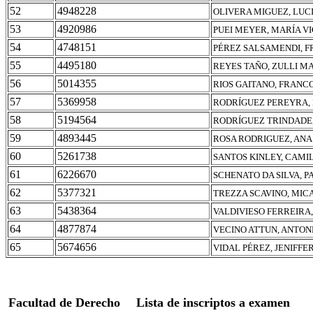
52
4948228
OLIVERA MIGUEZ, LUC
53
4920986
PUEI MEYER, MARÍA V
54
4748151
PÉREZ SALSAMENDI, F
55
4495180
REYES TAÑO, ZULLI M
56
5014355
RIOS GAITANO, FRANC
57
5369958
RODRÍGUEZ PEREYRA,
58
5194564
RODRÍGUEZ TRINDADE
59
4893445
ROSA RODRIGUEZ, ANA
60
5261738
SANTOS KINLEY, CAMI
61
6226670
SCHENATO DA SILVA, 
62
5377321
TREZZA SCAVINO, MIC
63
5438364
VALDIVIESO FERREIRA
64
4877874
VECINO ATTUN, ANTO
65
5674656
VIDAL PÉREZ, JENIFFE
Facultad de Derecho
Lista de inscriptos a examen