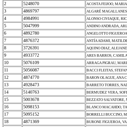
2
5248070
ACOSTA FEIJOO, MARI
3
4869797
ALGARÉ MAGALLANES,
4
4984991
ALONSO CIVIAQUE, R
5
5047999
ANDINO ANDRADA, AR
6
4892780
ANGELOTTO FIGUEROA
7
4876372
ANTÍA ADAMI, MATILD
8
3726391
AQUINO DIAZ, ALEJAN
9
4933772
ARES BARROS, CAMIL
10
5076109
ARRAGA PIGRAU, MARI
11
5056087
BACCI FLEITAS, STEFA
12
4874770
BARON OLAGUE, ANA 
13
4928473
BARRETO TORRES, NA
14
5140763
BERMUDEZ VERA, SOF
15
5003678
BEZZATO SALVATORE,
16
5098153
BLANCO MACAHDO, TA
17
5095152
BORRELLI BUCCINO, 
18
4871369
BURONE FIGUEROA, V