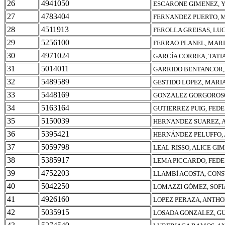
26
4941050
ESCARONE GIMENEZ, 
27
4783404
FERNANDEZ PUERTO, 
28
4511913
FEROLLA GREISAS, LU
29
5256100
FERRAO PLANEL, MAR
30
4971024
GARCÍA CORREA, TATI
31
5014011
GARRIDO BENTANCOR,
32
5489589
GESTIDO LOPEZ, MARI
33
5448169
GONZALEZ GORGOROS
34
5163164
GUTIERREZ PUIG, FED
35
5150039
HERNANDEZ SUAREZ,
36
5395421
HERNÁNDEZ PELUFFO,
37
5059798
LEAL RISSO, ALICE GI
38
5385917
LEMA PICCARDO, FEDE
39
4752203
LLAMBÍ ACOSTA, CON
40
5042250
LOMAZZI GÓMEZ, SOFI
41
4926160
LOPEZ PERAZA, ANTH
42
5035915
LOSADA GONZALEZ, 