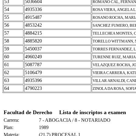
53
5036604
ROMANO CAL, FERNAN
54
4935336
ROSA VIERA, ANGELA 
55
4915487
ROSANO ROCHA, MARI
56
4853242
SANCHEZ FUMERO, B
57
4884215
TELLECHEA MONTES, 
58
4885820
TORELLO WITTMANN, 
59
5450037
TORRES FERNANDEZ, L
60
4960249
TURENNE RUIZ, MARIA
61
5087787
VELAZQUEZ ROCHA, J
62
5106479
VIEIRA CARRERA, KAT
63
4935396
VILLAR ARNALDI, CAN
64
4790223
ZINOLA DA ROSA, SOFI
Facultad de Derecho
Lista de inscriptos a examen
Carrera:
7 - ABOGACIA / 8 - NOTARIADO
Plan:
1989
Materia:
(21.7) PROCESAL 1