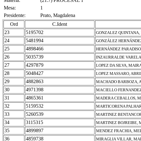
Materia:
(21.7) PROCESAL 1
Mesa:
1
Presidente:
Prato, Magdalena
Ord
C.Ident
23
5195702
GONZALEZ QUINTANA, 
24
5481994
GONZÁLEZ HERNÁNDEZ
25
4898466
HERNÁNDEZ PARADISO,
26
5035739
INZAURRALDE VARELA
27
4297879
LOPEZ DA SILVA, MAIR
28
5048427
LOPEZ MASSARO, ABRI
29
4882863
MACHADO BARBOZA, 
30
4971398
MACIELLO FERNANDEZ
31
4865361
MADERA CEBALLOS, M
32
5159532
MARTICORENA PALHARE
33
5260539
MARTINEZ BENTANCOR
34
3115315
MARTINEZ BOJREIBE, 
35
4899897
MENDEZ FRACHIA, ME
36
4859738
MIRAGLIA VILLAR, MA