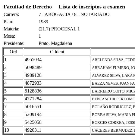
Facultad de Derecho
Lista de inscriptos a examen
Carrera:
7 - ABOGACIA / 8 - NOTARIADO
Plan:
1989
Materia:
(21.7) PROCESAL 1
Mesa:
1
Presidente:
Prato, Magdalena
Ord
C.Ident
1
4955034
ABELENDA SILVA, FED
2
5098489
ABRAHAM FUMERO, J
3
4989128
ALVAREZ SILVA, LARA
4
4872933
BAEZA NEVES, JUAN P
5
5128836
BARREIRO COITO, MIC
6
4771284
BENTANCUR PERDOMO,
7
5016551
BOLAÑO RODRIGUEZ, 
8
5209194
BORBA SILVA, MARIA P
9
5425058
BORGES CORREA, JESS
10
4920311
CACERES BERMUDEZ, 