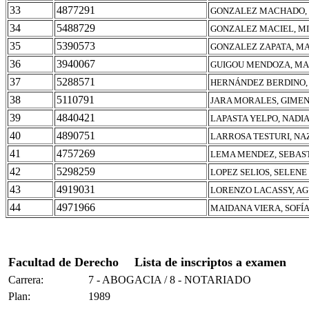
33
4877291
GONZALEZ MACHADO, 
34
5488729
GONZALEZ MACIEL, M
35
5390573
GONZALEZ ZAPATA, M
36
3940067
GUIGOU MENDOZA, MA
37
5288571
HERNÁNDEZ BERDINO,
38
5110791
JARA MORALES, GIME
39
4840421
LAPASTA YELPO, NADIA
40
4890751
LARROSA TESTURI, N
41
4757269
LEMA MENDEZ, SEBAS
42
5298259
LOPEZ SELIOS, SELENE
43
4919031
LORENZO LACASSY, AG
44
4971966
MAIDANA VIERA, SOFÍ
Facultad de Derecho
Lista de inscriptos a examen
Carrera:
7 - ABOGACIA / 8 - NOTARIADO
Plan:
1989