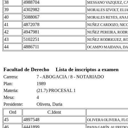
38
4988704
MESSANO VAZQUEZ, C
39
4302982
MORALES IZVOLT, ELI
40
5088067
MORALES REYES, ANA
41
4872078
NUÑEZ CARDOZO, NIC
42
4947981
NUÑEZ PEREIRA, RODR
43
5102251
NUÑEZ RODRIGUEZ, R
44
4886711
OCAMPO MAIDANA, DA
Facultad de Derecho
Lista de inscriptos a examen
Carrera:
7 - ABOGACIA / 8 - NOTARIADO
Plan:
1989
Materia:
(21.7) PROCESAL 1
Mesa:
4
Presidente:
Olivera, Daria
Ord
C.Ident
45
4897548
OLIVERA OLIVERA, FL
46
4441899
PAIVA GARÍN, ALFREDO