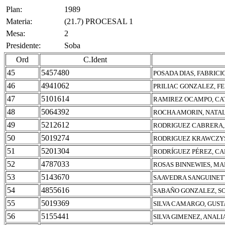
Plan:
1989
Materia:
(21.7) PROCESAL 1
Mesa:
2
Presidente:
Soba
Ord
C.Ident
45
5457480
POSADA DIAS, FABRICI
46
4941062
PRILIAC GONZALEZ, FE
47
5101614
RAMIREZ OCAMPO, CA
48
5064392
ROCHA AMORIN, NATAL
49
5212612
RODRIGUEZ CABRERA,
50
5019274
RODRIGUEZ KRAWCZYS
51
5201304
RODRÍGUEZ PÉREZ, C
52
4787033
ROSAS BINNEWIES, MA
53
5143670
SAAVEDRA SANGUINET
54
4855616
SABAÑO GONZALEZ, S
55
5019369
SILVA CAMARGO, GUST
56
5155441
SILVA GIMENEZ, ANALI