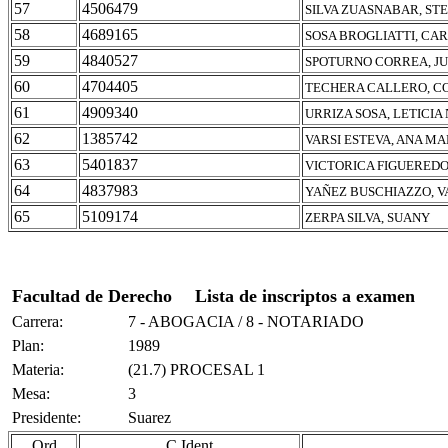
57
4506479
SILVA ZUASNABAR, ST
58
4689165
SOSA BROGLIATTI, CAR
59
4840527
SPOTURNO CORREA, J
60
4704405
TECHERA CALLERO, C
61
4909340
URRIZA SOSA, LETICIA
62
1385742
VARSI ESTEVA, ANA MA
63
5401837
VICTORICA FIGUEREDO
64
4837983
YAÑEZ BUSCHIAZZO, V
65
5109174
ZERPA SILVA, SUANY
Facultad de Derecho
Lista de inscriptos a examen
Carrera:
7 - ABOGACIA / 8 - NOTARIADO
Plan:
1989
Materia:
(21.7) PROCESAL 1
Mesa:
3
Presidente:
Suarez
Ord
C.Ident