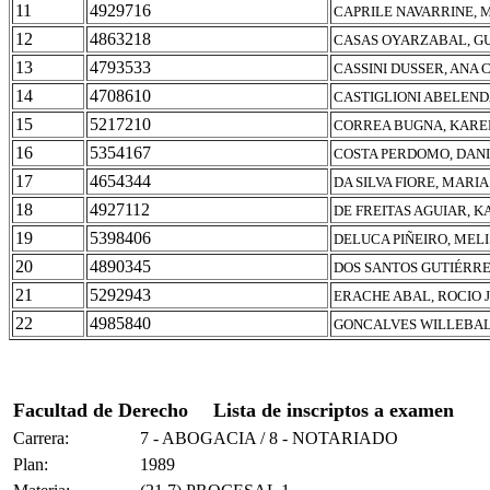
11
4929716
CAPRILE NAVARRINE, 
12
4863218
CASAS OYARZABAL, G
13
4793533
CASSINI DUSSER, ANA 
14
4708610
CASTIGLIONI ABELEND
15
5217210
CORREA BUGNA, KARE
16
5354167
COSTA PERDOMO, DAN
17
4654344
DA SILVA FIORE, MARI
18
4927112
DE FREITAS AGUIAR, 
19
5398406
DELUCA PIÑEIRO, MEL
20
4890345
DOS SANTOS GUTIÉRRE
21
5292943
ERACHE ABAL, ROCIO 
22
4985840
GONCALVES WILLEBALD
Facultad de Derecho
Lista de inscriptos a examen
Carrera:
7 - ABOGACIA / 8 - NOTARIADO
Plan:
1989