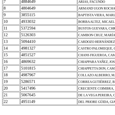
7
4884649
ARIAS, FACUNDO
8
4804649
ARMAND UGON ROCHA,
9
3855115
BAPTISTA VIERA, MAR
10
4933032
BORBA ALTEZ, MICAE
11
5372594
BUSTOS GUEVARA, CH
12
5126303
CAMBON CRUZ, MARÍA
13
5094410
CARDOZO HERNÁNDEZ
14
4981327
CASTRO PALOMEQUE,
15
4851527
CHANS FIGUEROA, CA
16
4869632
CHIAPPARA YAÑEZ, JO
17
5101815
CHIAPPETTA DON, CAM
18
4987967
COLLAZO ALBERRO, M
19
5286571
CORREA GUTIÉRREZ, 
20
5417496
CRECIENTE COIMBRA,
21
5067645
DE LA VEGA PEREIRA,
22
4951149
DEL PRIORE GÜIDA, G