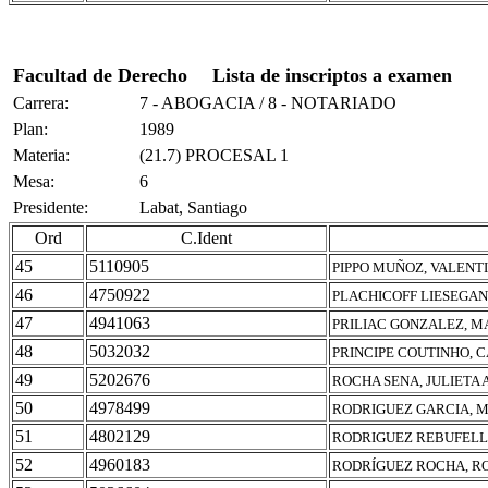
Facultad de Derecho
Lista de inscriptos a examen
Carrera:
7 - ABOGACIA / 8 - NOTARIADO
Plan:
1989
Materia:
(21.7) PROCESAL 1
Mesa:
6
Presidente:
Labat, Santiago
Ord
C.Ident
45
5110905
PIPPO MUÑOZ, VALENT
46
4750922
PLACHICOFF LIESEGAN
47
4941063
PRILIAC GONZALEZ, M
48
5032032
PRINCIPE COUTINHO, 
49
5202676
ROCHA SENA, JULIETA 
50
4978499
RODRIGUEZ GARCIA, 
51
4802129
RODRIGUEZ REBUFELL
52
4960183
RODRÍGUEZ ROCHA, R