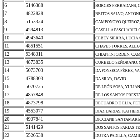
6
5146388
BORGES FERRADANS, 
7
4822828
BRITOS SALVO, ANTO
8
5153324
CAMPONOVO QUEIROZ,
9
4594813
CASELLA PASCUARIELO
10
4943640
CEBEY SIERRA, LUCIA
11
4851551
CHAVES TORRES, ALE
12
5348311
CHIAPPINI ORDEN, CA
13
4873835
CURBELO SEÑORANO, 
14
5073703
DA FONSECA PÉREZ, V
15
4788303
DA SILVA, DAVID
16
5070725
DE LEÓN SOSA, YULIA
17
4857848
DE LOS SANTOS PREST
18
4873798
DECUADRO D ELIA, PE
19
4553077
DIAZ DARIAS, KATHER
20
4937841
DICCIANII SANTAMARÍ
21
5141429
DOS SANTOS FARIAS TE
22
5526538
DUTRA PADILLA, CAMI