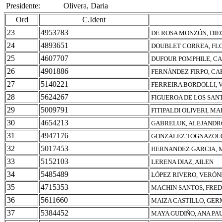
Presidente:
Olivera, Daria
Ord
C.Ident
23
4953783
DE ROSA MONZÓN, DIE
24
4893651
DOUBLET CORREA, FL
25
4607707
DUFOUR POMPHILE, CA
26
4901886
FERNÁNDEZ FIRPO, CA
27
5140221
FERREIRA BORDOLLI, V
28
5624267
FIGUEROA DE LOS SAN
29
5009791
FITIPALDI OLIVERI, M
30
4654213
GABRELUK, ALEJAND
31
4947176
GONZALEZ TOGNAZOLO,
32
5017453
HERNANDEZ GARCIA,
33
5152103
LERENA DIAZ, AILEN
34
5485489
LÓPEZ RIVERO, VERÓN
35
4715353
MACHIN SANTOS, FRE
36
5611660
MAIZA CASTILLO, GE
37
5384452
MAYA GUDIÑO, ANA PA