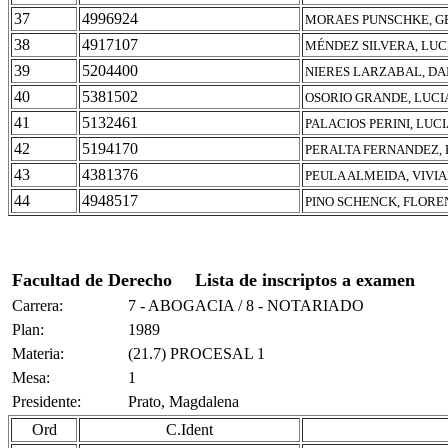
37
4996924
MORAES PUNSCHKE, 
38
4917107
MÉNDEZ SILVERA, LUC
39
5204400
NIERES LARZABAL, DA
40
5381502
OSORIO GRANDE, LUCI
41
5132461
PALACIOS PERINI, LUC
42
5194170
PERALTA FERNANDEZ, 
43
4381376
PEULA ALMEIDA, VIVI
44
4948517
PINO SCHENCK, FLORE
Facultad de Derecho
Lista de inscriptos a examen
Carrera:
7 - ABOGACIA / 8 - NOTARIADO
Plan:
1989
Materia:
(21.7) PROCESAL 1
Mesa:
1
Presidente:
Prato, Magdalena
Ord
C.Ident