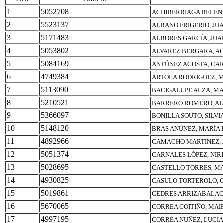
1
5052708
ACHIBERRIAGA BELEN,
2
5523137
ALBANO FRIGERIO, J
3
5171483
ALBORES GARCÍA, JU
4
5053802
ALVAREZ BERGARA, A
5
5084169
ANTÚNEZ ACOSTA, CA
6
4749384
ARTOLA RODRIGUEZ, 
7
5113090
BACIGALUPE ALZA, MA
8
5210521
BARRERO ROMERO, AL
9
5366097
BONILLA SOUTO, SILVI
10
5148120
BRAS ANÚNEZ, MARÍA 
11
4892966
CAMACHO MARTINEZ, 
12
5051374
CARNALES LÓPEZ, NIR
13
5028695
CASTELLO TORRES, MA
14
4930825
CASULO TORTEROLO, 
15
5019861
CEDRES ARRIZABALAG
16
5670065
CORREA COITIÑO, MAI
17
4997195
CORREA NUÑEZ, LUCIA