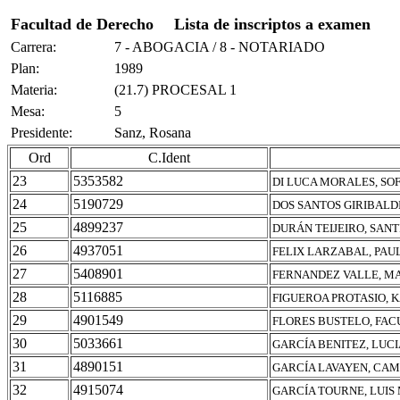
Facultad de Derecho
Lista de inscriptos a examen
Carrera:
7 - ABOGACIA / 8 - NOTARIADO
Plan:
1989
Materia:
(21.7) PROCESAL 1
Mesa:
5
Presidente:
Sanz, Rosana
Ord
C.Ident
23
5353582
DI LUCA MORALES, SOF
24
5190729
DOS SANTOS GIRIBALD
25
4899237
DURÁN TEIJEIRO, SANT
26
4937051
FELIX LARZABAL, PAU
27
5408901
FERNANDEZ VALLE, M
28
5116885
FIGUEROA PROTASIO, 
29
4901549
FLORES BUSTELO, FA
30
5033661
GARCÍA BENITEZ, LUC
31
4890151
GARCÍA LAVAYEN, CAM
32
4915074
GARCÍA TOURNE, LUIS