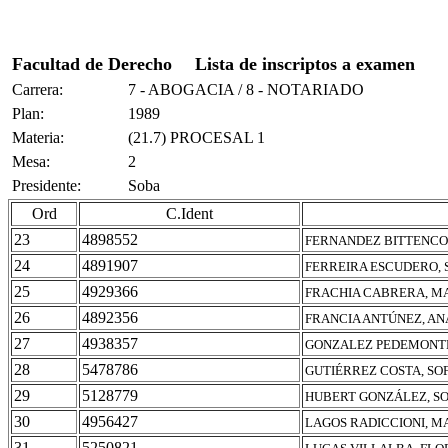
Facultad de Derecho
Lista de inscriptos a examen
Carrera:
7 - ABOGACIA / 8 - NOTARIADO
Plan:
1989
Materia:
(21.7) PROCESAL 1
Mesa:
2
Presidente:
Soba
Ord
C.Ident
23
4898552
FERNANDEZ BITTENCO
24
4891907
FERREIRA ESCUDERO, 
25
4929366
FRACHIA CABRERA, M
26
4892356
FRANCIA ANTÚNEZ, AN
27
4938357
GONZALEZ PEDEMONTE
28
5478786
GUTIÉRREZ COSTA, SO
29
5128779
HUBERT GONZÁLEZ, SO
30
4956427
LAGOS RADICCIONI, M
31
5250821