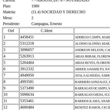
Carrera:
7 - ABOGACIA / 8 - NOTARIADO
Plan:
1989
Materia:
(11.4) SOCIEDAD Y DERECHO
Mesa:
2
Presidente:
Campagna, Ernesto
Ord
C.Ident
1
4458451
ADDIEGO CAMPS, MAR
2
5312218
ALONSO ALONSO, KIAR
3
3096057
ANDREON DELEON, CA
4
5263913
ARIAS IRIBAR, FLORE
5
5204464
ARIAS REYES, FLOREN
6
3912332
ARRIOLA HAMILTO, NA
7
4949950
AYALA ALMEIDA, SABR
8
4993581
BARBIERI GONZALEZ, 
9
5373490
BARRAGAN OCAMPO, M
10
5096634
BARRAGAN OJEDA, FL
11
5353461
BARRIOS ILAMA, ANA
12
4600484
BENITEZ RAMOS, CECI