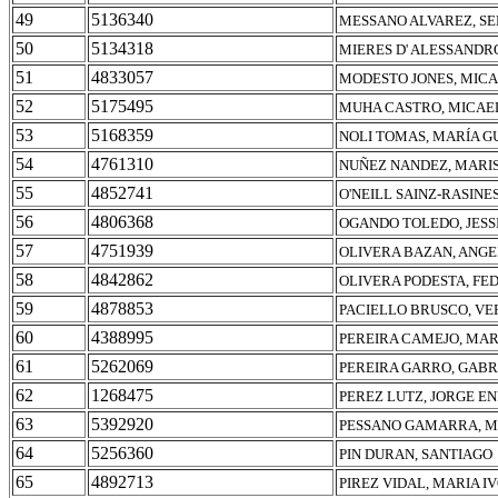
49
5136340
MESSANO ALVAREZ, SE
50
5134318
MIERES D' ALESSANDRO
51
4833057
MODESTO JONES, MICA
52
5175495
MUHA CASTRO, MICAE
53
5168359
NOLI TOMAS, MARÍA G
54
4761310
NUÑEZ NANDEZ, MARIS
55
4852741
O'NEILL SAINZ-RASINES
56
4806368
OGANDO TOLEDO, JESS
57
4751939
OLIVERA BAZAN, ANG
58
4842862
OLIVERA PODESTA, FE
59
4878853
PACIELLO BRUSCO, VE
60
4388995
PEREIRA CAMEJO, MAR
61
5262069
PEREIRA GARRO, GABR
62
1268475
PEREZ LUTZ, JORGE E
63
5392920
PESSANO GAMARRA, M
64
5256360
PIN DURAN, SANTIAGO
65
4892713
PIREZ VIDAL, MARIA I