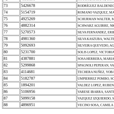
73
5426678
RODRÍGUEZ BALDENEG
74
5154719
ROMANO VAZQUEZ, MA
75
4925269
SCHURMAN WALTER, 
76
4882314
SCHWARZ AGUIRRE, N
77
5270573
SILVA FERNANDEZ, ER
78
4981360
SILVA KASZUBA, WALT
79
5092693
SILVEIRA QUEVEDO, A
80
5231700
SOLIS LOPEZ, VICTORI
81
4387881
SOSA HERRERA, MARIA
82
5299868
SPAGNOLI PEPERAN, V
83
4114681
TECHERA NUÑEZ, YOB
84
5182787
UMPIERREZ POMBO, SO
85
1894201
VALDEZ LOPEZ, RUBE
86
5106956
VARESE IBARRA, SANT
87
5099158
VAZQUEZ IZQUIERDO, 
88
4896951
VECINO SOSA, CAMILA