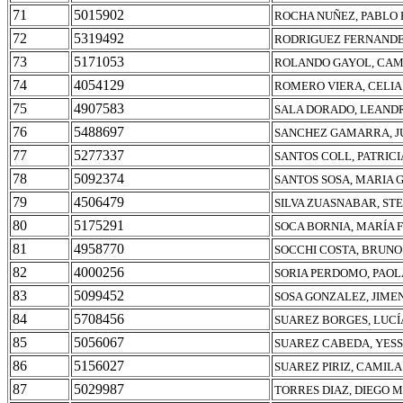
71
5015902
ROCHA NUÑEZ, PABLO
72
5319492
RODRIGUEZ FERNANDE
73
5171053
ROLANDO GAYOL, CAM
74
4054129
ROMERO VIERA, CELIA
75
4907583
SALA DORADO, LEAND
76
5488697
SANCHEZ GAMARRA, 
77
5277337
SANTOS COLL, PATRICI
78
5092374
SANTOS SOSA, MARIA
79
4506479
SILVA ZUASNABAR, ST
80
5175291
SOCA BORNIA, MARÍA 
81
4958770
SOCCHI COSTA, BRUNO
82
4000256
SORIA PERDOMO, PAOL
83
5099452
SOSA GONZALEZ, JIME
84
5708456
SUAREZ BORGES, LUCÍ
85
5056067
SUAREZ CABEDA, YESS
86
5156027
SUAREZ PIRIZ, CAMIL
87
5029987
TORRES DIAZ, DIEGO 