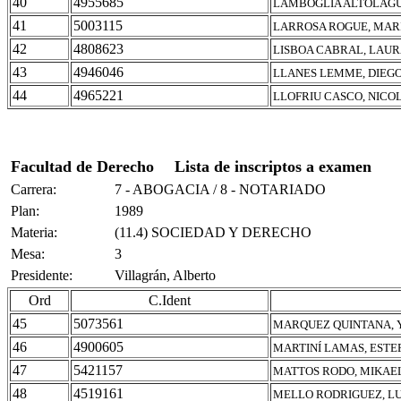
40
4955685
LAMBOGLIA ALTOLAGU
41
5003115
LARROSA ROGUE, MAR
42
4808623
LISBOA CABRAL, LAUR
43
4946046
LLANES LEMME, DIEG
44
4965221
LLOFRIU CASCO, NICO
Facultad de Derecho
Lista de inscriptos a examen
Carrera:
7 - ABOGACIA / 8 - NOTARIADO
Plan:
1989
Materia:
(11.4) SOCIEDAD Y DERECHO
Mesa:
3
Presidente:
Villagrán, Alberto
Ord
C.Ident
45
5073561
MARQUEZ QUINTANA, 
46
4900605
MARTINÍ LAMAS, ESTE
47
5421157
MATTOS RODO, MIKAE
48
4519161
MELLO RODRIGUEZ, L