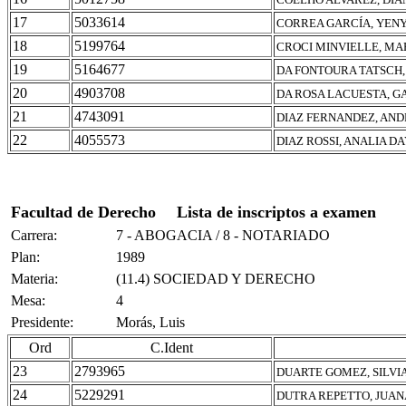
17
5033614
CORREA GARCÍA, YEN
18
5199764
CROCI MINVIELLE, MA
19
5164677
DA FONTOURA TATSCH,
20
4903708
DA ROSA LACUESTA, G
21
4743091
DIAZ FERNANDEZ, AN
22
4055573
DIAZ ROSSI, ANALIA D
Facultad de Derecho
Lista de inscriptos a examen
Carrera:
7 - ABOGACIA / 8 - NOTARIADO
Plan:
1989
Materia:
(11.4) SOCIEDAD Y DERECHO
Mesa:
4
Presidente:
Morás, Luis
Ord
C.Ident
23
2793965
DUARTE GOMEZ, SILVI
24
5229291
DUTRA REPETTO, JUAN