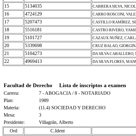
15
5134035
CABRERA SILVA, NICO
16
4724129
CARRO ROSCONI, VAL
17
5207473
CASTILLO RAMÍREZ, 
18
5516181
CASTRO RIVERO, YAMI
19
5101727
CAZAUX NUÑEZ, CARL
20
5339698
CRUZ BALAO, GIORGIN
21
5104273
DA SILVA CABALLERO,
22
4969413
DA SILVA FLORES, MA
Facultad de Derecho
Lista de inscriptos a examen
Carrera:
7 - ABOGACIA / 8 - NOTARIADO
Plan:
1989
Materia:
(11.4) SOCIEDAD Y DERECHO
Mesa:
3
Presidente:
Villagrán, Alberto
Ord
C.Ident