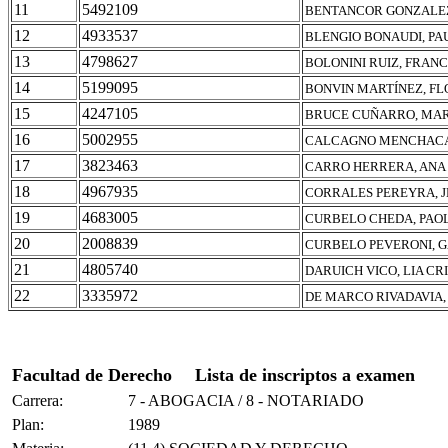
11
5492109
BENTANCOR GONZALEZ
12
4933537
BLENGIO BONAUDI, PA
13
4798627
BOLONINI RUIZ, FRAN
14
5199095
BONVIN MARTÍNEZ, F
15
4247105
BRUCE CUÑARRO, MA
16
5002955
CALCAGNO MENCHACA,
17
3823463
CARRO HERRERA, ANA
18
4967935
CORRALES PEREYRA, 
19
4683005
CURBELO CHEDA, PAO
20
2008839
CURBELO PEVERONI, 
21
4805740
DARUICH VICO, LIA CR
22
3335972
DE MARCO RIVADAVIA
Facultad de Derecho
Lista de inscriptos a examen
Carrera:
7 - ABOGACIA / 8 - NOTARIADO
Plan:
1989