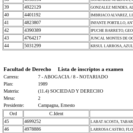
39
4922129
GONZALEZ MENDES, AL
40
4401192
IMBRIACO ALVAREZ, L
41
4823807
INFANTE PORTILLO, A
42
4390389
IPUCHE BARRETO, GE
43
4764217
JUNCAL MONTES DE OC
44
5031299
KRSUL LARROSA, AZU
Facultad de Derecho
Lista de inscriptos a examen
Carrera:
7 - ABOGACIA / 8 - NOTARIADO
Plan:
1989
Materia:
(11.4) SOCIEDAD Y DERECHO
Mesa:
2
Presidente:
Campagna, Ernesto
Ord
C.Ident
45
4699252
LABAT ACOSTA, TABA
46
4978886
LARROSA CASTRO, FL