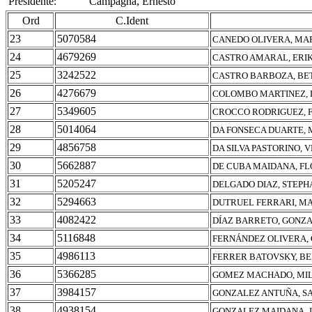
Presidente:
Campagna, Ernesto
Ord
C.Ident
23
5070584
CANEDO OLIVERA, MAR
24
4679269
CASTRO AMARAL, ERIK
25
3242522
CASTRO BARBOZA, BE
26
4276679
COLOMBO MARTINEZ, 
27
5349605
CROCCO RODRIGUEZ, 
28
5014064
DA FONSECA DUARTE, 
29
4856758
DA SILVA PASTORINO,
30
5662887
DE CUBA MAIDANA, FL
31
5205247
DELGADO DIAZ, STEPH
32
5294663
DUTRUEL FERRARI, MA
33
4082422
DÍAZ BARRETO, GONZ
34
5116848
FERNÁNDEZ OLIVERA,
35
4986113
FERRER BATOVSKY, B
36
5366285
GOMEZ MACHADO, MI
37
3984157
GONZALEZ ANTUÑA, S
38
4938154
GONZALEZ MAIDANA, J