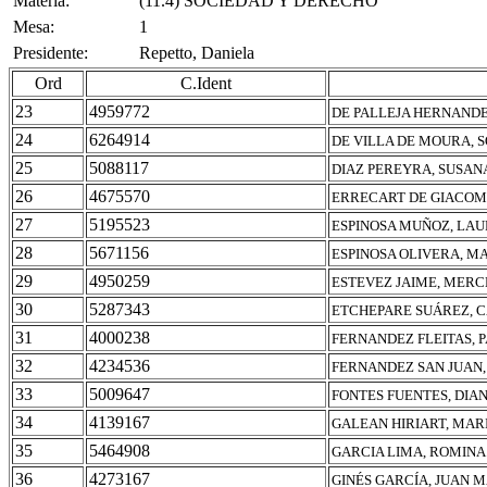
Materia:
(11.4) SOCIEDAD Y DERECHO
Mesa:
1
Presidente:
Repetto, Daniela
Ord
C.Ident
23
4959772
DE PALLEJA HERNANDE
24
6264914
DE VILLA DE MOURA, S
25
5088117
DIAZ PEREYRA, SUSAN
26
4675570
ERRECART DE GIACOM
27
5195523
ESPINOSA MUÑOZ, LAU
28
5671156
ESPINOSA OLIVERA, M
29
4950259
ESTEVEZ JAIME, MERC
30
5287343
ETCHEPARE SUÁREZ, 
31
4000238
FERNANDEZ FLEITAS, 
32
4234536
FERNANDEZ SAN JUAN
33
5009647
FONTES FUENTES, DIAN
34
4139167
GALEAN HIRIART, MAR
35
5464908
GARCIA LIMA, ROMIN
36
4273167
GINÉS GARCÍA, JUAN 