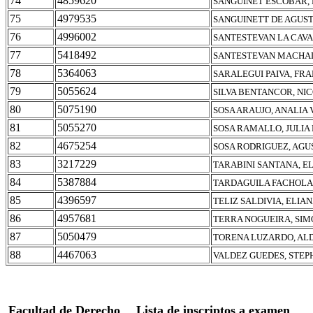
74
4859620
SANGUINET ESCOBAR, 
75
4979535
SANGUINETT DE AGUSTI
76
4996002
SANTESTEVAN LA CAVA
77
5418492
SANTESTEVAN MACHADO
78
5364063
SARALEGUI PAIVA, FR
79
5055624
SILVA BENTANCOR, NI
80
5075190
SOSA ARAUJO, ANALIA
81
5055270
SOSA RAMALLO, JULIA
82
4675254
SOSA RODRIGUEZ, AGU
83
3217229
TARABINI SANTANA, E
84
5387884
TARDAGUILA FACHOLA,
85
4396597
TELIZ SALDIVIA, ELIA
86
4957681
TERRA NOGUEIRA, SIM
87
5050479
TORENA LUZARDO, AL
88
4467063
VALDEZ GUEDES, STEP
Facultad de Derecho
Lista de inscriptos a examen