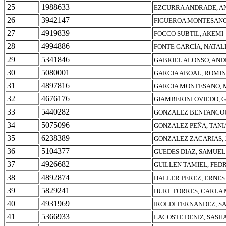
25
1988633
EZCURRA ANDRADE, A
26
3942147
FIGUEROA MONTESANO,
27
4919839
FOCCO SUBTIL, AKEMI
28
4994886
FONTE GARCÍA, NATAL
29
5341846
GABRIEL ALONSO, AN
30
5080001
GARCIA ABOAL, ROMI
31
4897816
GARCIA MONTESANO,
32
4676176
GIAMBERINI OVIEDO, 
33
5440282
GONZALEZ BENTANCOU
34
5075096
GONZALEZ PEÑA, TANI
35
6238389
GONZALEZ ZACARIAS, 
36
5104377
GUEDES DIAZ, SAMUEL
37
4926682
GUILLEN TAMIEL, FED
38
4892874
HALLER PEREZ, ERNES
39
5829241
HURT TORRES, CARLA
40
4931969
IROLDI FERNANDEZ, S
41
5366933
LACOSTE DENIZ, SASH