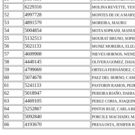
51
6229316
MOLINA REVETTE, YE
52
4997728
MONTES DE OCA MARY
53
4891579
MOREIRA, MAURO
54
5004854
MOTA SOPRANI, MANU
55
5132513
MOURAT BRUNO, SOPH
56
5021133
MUNIZ MOREIRA, ELIZ
57
4609908
NIEVES HORNOS, WEN
58
4440145
OLIVERA GOMEZ, DAIA
59
4799069
ORTEGA FERNÁNDEZ, 
60
5074678
PAEZ DEL HORNO, CAM
61
5241133
PASTORIN RAMOS, PED
62
5018947
PEREIRA RIAÑO, DAHI
63
4469105
PEREZ CORIA, JOAQUI
64
5252867
PINTOS RUIZ, CARLA B
65
5092840
PORCILE MACHADO, MA
66
4193670
PRESA OSTA, JENIFER 