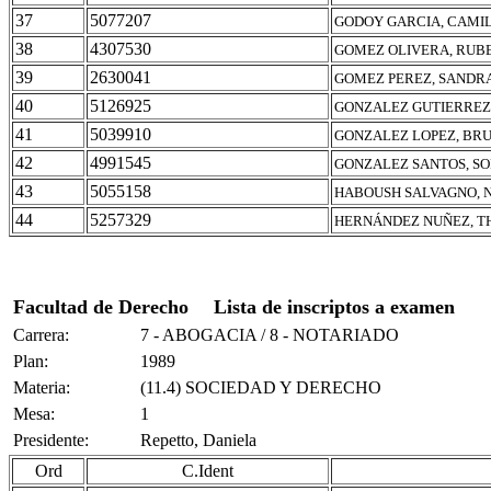
37
5077207
GODOY GARCIA, CAMI
38
4307530
GOMEZ OLIVERA, RUB
39
2630041
GOMEZ PEREZ, SANDR
40
5126925
GONZALEZ GUTIERREZ,
41
5039910
GONZALEZ LOPEZ, BR
42
4991545
GONZALEZ SANTOS, SO
43
5055158
HABOUSH SALVAGNO, 
44
5257329
HERNÁNDEZ NUÑEZ, T
Facultad de Derecho
Lista de inscriptos a examen
Carrera:
7 - ABOGACIA / 8 - NOTARIADO
Plan:
1989
Materia:
(11.4) SOCIEDAD Y DERECHO
Mesa:
1
Presidente:
Repetto, Daniela
Ord
C.Ident