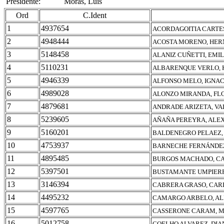
Presidente:
Morás, Luis
Ord
C.Ident
1
4937654
ACORDAGOITIA CARTES
2
4948444
ACOSTA MORENO, HE
3
5148458
ALANIZ CUÑETTI, EMI
4
5110231
ALBARENQUE VERLO, 
5
4946339
ALFONSO MELO, IGNA
6
4989028
ALONZO MIRANDA, FL
7
4879681
ANDRADE ARIZETA, V
8
5239605
AÑAÑA PEREYRA, ALE
9
5160201
BALDENEGRO PELAEZ,
10
4753937
BARNECHE FERNÁNDEZ
11
4895485
BURGOS MACHADO, CA
12
5397501
BUSTAMANTE UMPIERR
13
3146394
CABRERA GRASO, CA
14
4495232
CAMARGO ARBELO, AL
15
4597765
CASSERONE CARAM, M
16
5012758
COELHO ALVAREZ, DIA