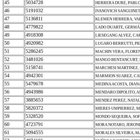
45
5034728
HERRERA DURE, PABL
46
5191032
IVANOVICH SANGUINETT
47
5136811
KLEMEN HERRERA, VA
48
4779822
LADO DUARTE, GERMÁ
49
4918308
LIESEGANG ALVEZ, CA
50
4920982
LUGARO BERRUTTI, PI
51
5286245
MACHIN VERA, FLOREN
52
3481026
MANGO BENTANCURT, 
53
5158741
MARCHESI MARTINEZ,
54
4942301
MARMION SUAREZ, CA
55
5479678
MEDINA ACOSTA, DIAN
56
4943986
MENDARO DIPOLITO, 
57
3885653
MENDEZ PEREZ, NATAL
58
5820372
MIERES UMPIERREZ, M
59
5328520
MONDO SEQUEIRA, SOF
60
4723791
MORA NOTARO, JERO
61
5094555
MORALES SILVEIRA, 