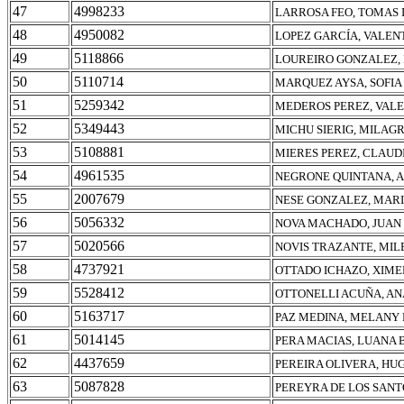
47
4998233
LARROSA FEO, TOMAS 
48
4950082
LOPEZ GARCÍA, VALEN
49
5118866
LOUREIRO GONZALEZ,
50
5110714
MARQUEZ AYSA, SOFIA
51
5259342
MEDEROS PEREZ, VAL
52
5349443
MICHU SIERIG, MILAG
53
5108881
MIERES PEREZ, CLAUD
54
4961535
NEGRONE QUINTANA, 
55
2007679
NESE GONZALEZ, MAR
56
5056332
NOVA MACHADO, JUAN 
57
5020566
NOVIS TRAZANTE, MIL
58
4737921
OTTADO ICHAZO, XIME
59
5528412
OTTONELLI ACUÑA, A
60
5163717
PAZ MEDINA, MELANY
61
5014145
PERA MACIAS, LUANA 
62
4437659
PEREIRA OLIVERA, HU
63
5087828
PEREYRA DE LOS SANT