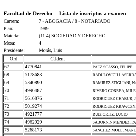
Facultad de Derecho
Lista de inscriptos a examen
Carrera:
7 - ABOGACIA / 8 - NOTARIADO
Plan:
1989
Materia:
(11.4) SOCIEDAD Y DERECHO
Mesa:
4
Presidente:
Morás, Luis
Ord
C.Ident
67
4770841
PÁEZ SCASSO, FELIPE
68
5178683
RADULOVICH LASERRA
69
5340890
RAMIREZ STIGLIANI, N
70
4996487
RIVERO CORREA, MIL
71
5616876
RODRIGUEZ CHABUR, J
72
5019274
RODRIGUEZ KRAWCZYS
73
4921777
RUIZ ORTIZ, LUCIO
74
4962929
SABORNIN MÉNDEZ, P
75
5268173
SANCHEZ MOLL, MANU