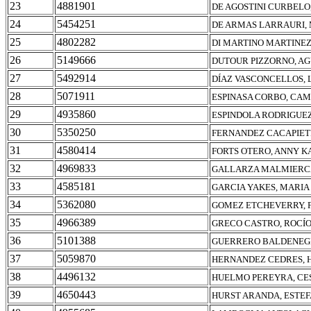
23
4881901
DE AGOSTINI CURBELO
24
5454251
DE ARMAS LARRAURI, 
25
4802282
DI MARTINO MARTINEZ
26
5149666
DUTOUR PIZZORNO, AG
27
5492914
DÍAZ VASCONCELLOS,
28
5071911
ESPINASA CORBO, CAM
29
4935860
ESPINDOLA RODRIGUEZ
30
5350250
FERNANDEZ CACAPIET
31
4580414
FORTS OTERO, ANNY K
32
4969833
GALLARZA MALMIERCA
33
4585181
GARCIA YAKES, MARIA
34
5362080
GOMEZ ETCHEVERRY, 
35
4966389
GRECO CASTRO, ROCÍ
36
5101388
GUERRERO BALDENEGR
37
5059870
HERNANDEZ CEDRES, 
38
4496132
HUELMO PEREYRA, CE
39
4650443
HURST ARANDA, ESTEF