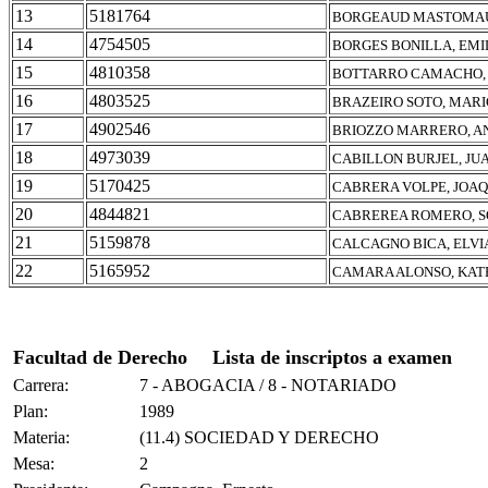
13
5181764
BORGEAUD MASTOMAU
14
4754505
BORGES BONILLA, EM
15
4810358
BOTTARRO CAMACHO, 
16
4803525
BRAZEIRO SOTO, MAR
17
4902546
BRIOZZO MARRERO, A
18
4973039
CABILLON BURJEL, JU
19
5170425
CABRERA VOLPE, JOAQ
20
4844821
CABREREA ROMERO, S
21
5159878
CALCAGNO BICA, ELVI
22
5165952
CAMARA ALONSO, KAT
Facultad de Derecho
Lista de inscriptos a examen
Carrera:
7 - ABOGACIA / 8 - NOTARIADO
Plan:
1989
Materia:
(11.4) SOCIEDAD Y DERECHO
Mesa:
2