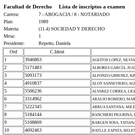
Facultad de Derecho
Lista de inscriptos a examen
Carrera:
7 - ABOGACIA / 8 - NOTARIADO
Plan:
1989
Materia:
(11.4) SOCIEDAD Y DERECHO
Mesa:
1
Presidente:
Repetto, Daniela
Ord
C.Ident
1
3946863
AGEITOS LOPEZ, SILVI
2
5171483
ALBORES GARCÍA, JU
3
5093173
ALFONZO GIMENEZ, K
4
4910837
ALOY SANSEVIERO, AG
5
5506236
ALVAREZ CORREA, LIG
6
3314962
ARAUJO ROMERO, MAR
7
5222345
ARRUA SANTANA, MIL
8
5184144
BANCHIERI PIGURINA, 
9
5108869
BARGEN SOSA, TATIAN
10
4692463
BATLLE ZAPATA, BELE