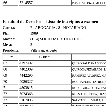
66
5214557
POSSE ALONZO, MELO
Facultad de Derecho
Lista de inscriptos a examen
Carrera:
7 - ABOGACIA / 8 - NOTARIADO
Plan:
1989
Materia:
(11.4) SOCIEDAD Y DERECHO
Mesa:
3
Presidente:
Villagrán, Alberto
Ord
C.Ident
67
4797492
QUIRO SALDAÑA SIMON
68
4402309
QUIROGA PENABADE, P
69
4442290
RAMIREZ ALVAREZ, M
70
5086327
ROCHA FUENTES, RODR
71
4803815
RODRIGUEZ LOPEZ, FA
72
5024368
RUSSO HERRERA, FRA
73
5167095
SALVOTELLI VIERA, AL