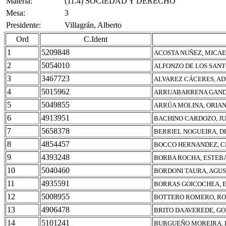
Materia:
(11.4) SOCIEDAD Y DERECHO
Mesa:
3
Presidente:
Villagrán, Alberto
Ord
C.Ident
1
5209848
ACOSTA NUÑEZ, MICA
2
5054010
ALFONZO DE LOS SANT
3
3467723
ALVAREZ CÁCERES, A
4
5015962
ARRUABARRENA GANDI
5
5049855
ARRÚA MOLINA, ORIAN
6
4913951
BACHINO CARDOZO, J
7
5658378
BERRIEL NOGUEIRA, D
8
4854457
BOCCO HERNANDEZ, C
9
4393248
BORBA ROCHA, ESTEB
10
5040460
BORDONI TAURA, AGUS
11
4935591
BORRAS GOICOCHEA, 
12
5008955
BOTTERO ROMERO, RO
13
4906478
BRITO DAAVEREDE, GO
14
5101241
BURGUEÑO MOREIRA, 