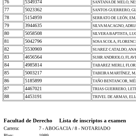
76
5349374
SANTANA DE MELO, N
77
5023362
SANTOS GUERRERO, G
78
5154959
SERRATO DE LEÓN, E
79
3944635
SILVA MACAGNO, ADRI
80
5058508
SILVERA BAPTISTA, LU
81
5042796
SOSA SCOLA, FLORENC
82
5530969
SUAREZ CATALDO, AN
83
4656564
SUHR ANDRIOLO, FLAV
84
4985814
TABAREZ MERLI, FLO
85
5003217
TABEIRA MARTÍNEZ, 
86
5185899
TAÑO BENTANCOR, MÉ
87
4467021
TRIAS GUERRERO, LET
88
4453191
TRIVEL DE ARMAS, EL
Facultad de Derecho
Lista de inscriptos a examen
Carrera:
7 - ABOGACIA / 8 - NOTARIADO
Plan:
1989