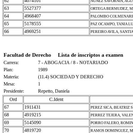
62
4074101
NUÑEZ SAVORNIN, AGU
63
5527377
ORTEGA BERMUDEZ, M
64
4968407
PALOMBO COLMENARES
65
5178555
PAZ OCAMPO, TANIA L
66
4969251
PEREIRO AVILA, SANT
Facultad de Derecho
Lista de inscriptos a examen
Carrera:
7 - ABOGACIA / 8 - NOTARIADO
Plan:
1989
Materia:
(11.4) SOCIEDAD Y DERECHO
Mesa:
1
Presidente:
Repetto, Daniela
Ord
C.Ident
67
1911431
PEREZ SICA, BEATRIZ 
68
4919215
PERREZ TEJERA, VALE
69
5145090
PORRO FALERO, ROMI
70
4819720
RAMOS DOMINGUEZ, M