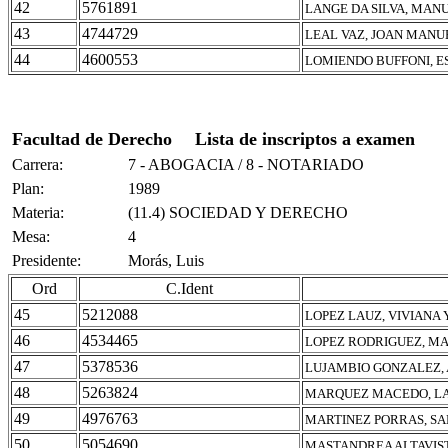
42
5761891
LANGE DA SILVA, MAN
43
4744729
LEAL VAZ, JOAN MANU
44
4600553
LOMIENDO BUFFONI, E
Facultad de Derecho
Lista de inscriptos a examen
Carrera:
7 - ABOGACIA / 8 - NOTARIADO
Plan:
1989
Materia:
(11.4) SOCIEDAD Y DERECHO
Mesa:
4
Presidente:
Morás, Luis
Ord
C.Ident
45
5212088
LOPEZ LAUZ, VIVIANA
46
4534465
LOPEZ RODRIGUEZ, M
47
5378536
LUJAMBIO GONZALEZ,
48
5263824
MARQUEZ MACEDO, LA
49
4976763
MARTINEZ PORRAS, S
50
5054690
MASTANDREA ALTAVIST