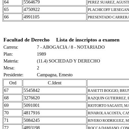
64
5564679
PEREZ SUAREZ, AGUST
65
4750922
PLACHICOFF LIESEGAN
66
4991105
PRESENTADO CARRERA
Facultad de Derecho
Lista de inscriptos a examen
Carrera:
7 - ABOGACIA / 8 - NOTARIADO
Plan:
1989
Materia:
(11.4) SOCIEDAD Y DERECHO
Mesa:
2
Presidente:
Campagna, Ernesto
Ord
C.Ident
67
5545842
RASETTI BOGGIO, BRU
68
3276620
RAZQUIN GUTIERREZ,
69
5091001
RIOTORTO SAGASTI, 
70
4817916
RIVAROLA ACOSTA, CA
71
5084245
RIVERO RODRIGUEZ, M
72
4893198
ROCCA DAMIANO, CON