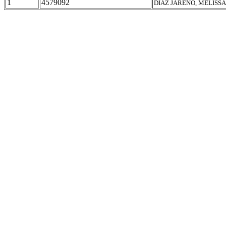
1
4579092
DIAZ JAREÑO, MELISSA