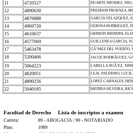
11
4720527
DUARTE MENDEZ, MEL
12
4890630
FREDIANI PROENZA, IR
13
4876888
GARCIA VELAZQUEZ, 
14
4969720
GEROSA RODRIGUEZ, F
15
4610637
GRIMON BRINDISI, ELI
16
4577069
GUILLENEA GARCIA, 
17
5463478
GÃ“MEZ DEL PUERTO, 
18
5200466
JACUE RODRÃGUEZ, G
19
5064223
LABELLA NUÃ‘EZ, XIM
20
4820051
LEAL PALERMO, LUCIL
21
4890256
LOPEZ CARNALES, HE
22
5040185
MEDINA SILVEIRA, R
Facultad de Derecho
Lista de inscriptos a examen
Carrera:
89 - ABOGACIA / 90 - NOTARIADO
Plan:
1989