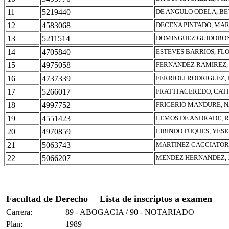
11
5219440
DE ANGULO ODELA, BE
12
4583068
DECENA PINTADO, MAR
13
5211514
DOMINGUEZ GUIDOBON
14
4705840
ESTEVES BARRIOS, F
15
4975058
FERNANDEZ RAMIREZ,
16
4737339
FERRIOLI RODRIGUEZ,
17
5266017
FRATTI ACEREDO, CAT
18
4997752
FRIGERIO MANDURE, N
19
4551423
LEMOS DE ANDRADE, 
20
4970859
LIBINDO FUQUES, YES
21
5063743
MARTINEZ CACCIATORI
22
5066207
MENDEZ HERNANDEZ, 
Facultad de Derecho
Lista de inscriptos a examen
Carrera:
89 - ABOGACIA / 90 - NOTARIADO
Plan:
1989