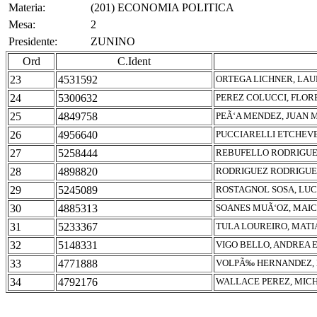
Materia:
(201) ECONOMIA POLITICA
Mesa:
2
Presidente:
ZUNINO
Ord
C.Ident
23
4531592
ORTEGA LICHNER, LA
24
5300632
PEREZ COLUCCI, FLOR
25
4849758
PEÃ‘A MENDEZ, JUAN
26
4956640
PUCCIARELLI ETCHEVE
27
5258444
REBUFELLO RODRIGUE
28
4898820
RODRIGUEZ RODRIGUE
29
5245089
ROSTAGNOL SOSA, LU
30
4885313
SOANES MUÃ‘OZ, MAI
31
5233367
TULA LOUREIRO, MAT
32
5148331
VIGO BELLO, ANDREA 
33
4771888
VOLPÃ‰ HERNANDEZ, 
34
4792176
WALLACE PEREZ, MICH