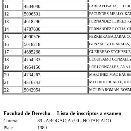
11
4834040
FABRA POSADA, FEDER
12
5006591
FAGUNDEZ MELLO, KA
13
4618296
FERNANDEZ FERREZ, 
14
4787630
FERNANDEZ ROCHA, CL
15
4990576
FERREIRA BADARACCO
16
5018218
GONZALEZ DE ARMAS,
17
4685268
GUERRERO ETCHISSUR
18
4754533
LEGUISAMO GONZALEZ
19
4954156
LORI GONZALEZ, ANA 
20
4734262
MARTINEZ MAC EACHE
21
4816743
MELONIO DUARTE, NIC
22
5042954
MOLINA ROMAN, ROSM
Facultad de Derecho
Lista de inscriptos a examen
Carrera:
89 - ABOGACIA / 90 - NOTARIADO
Plan:
1989