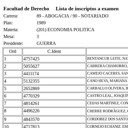
Facultad de Derecho
Lista de inscriptos a examen
Carrera:
89 - ABOGACIA / 90 - NOTARIADO
Plan:
1989
Materia:
(201) ECONOMIA POLITICA
Mesa:
3
Presidente:
GUERRA
Ord
C.Ident
1
4757425
BENTANCUR LEITE, NA
2
5055627
CABRERA CHAMORRO,
3
4411174
CAMEJO CACERES, SAN
4
5132355
CANO SILVA, MARIANA
5
2652869
CARBALLO OLIVERA, 
6
4770329
CASTRO LEAL, JOAQUI
7
4814261
CEIJAS MARTINEZ, CO
8
4496226
CHERRE RODRÃGUEZ,
9
4843570
CORDOBEZ DOS SANTO
10
4717813
CORNEJO ECHANIZ, EM