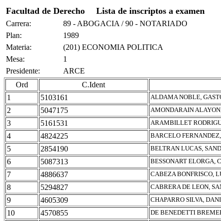
Facultad de Derecho
Lista de inscriptos a examen
Carrera:
89 - ABOGACIA / 90 - NOTARIADO
Plan:
1989
Materia:
(201) ECONOMIA POLITICA
Mesa:
1
Presidente:
ARCE
Ord
C.Ident
1
5103161
ALDAMA NOBLE, GAS
2
5047175
AMONDARAIN ALAYON,
3
5161531
ARAMBILLET RODRIGU
4
4824225
BARCELO FERNANDEZ,
5
2854190
BELTRAN LUCAS, SAND
6
5087313
BESSONART ELORGA, 
7
4886637
CABEZA BONFRISCO, 
8
5294827
CABRERA DE LEON, S
9
4605309
CHAPARRO SILVA, DANI
10
4570855
DE BENEDETTI BREME