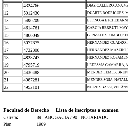
11
4324766
DIAZ CALLERO, ANA M
12
5012430
DUARTE RODRIGUEZ, 
13
5496209
ESPINOSA ETCHEBARNE,
14
4614761
GARCIA BERRUTI, MA
15
4866049
GONZALEZ POMBO, KE
16
5077875
HERNANDEZ CUADRO, 
17
4732308
HERNANDEZ MAZZINI,
18
4828743
HERNANDEZ ROSAMEN,
19
4795719
LEDESMA GAMARRA, 
20
4436488
MENDEZ LEMES, BRU
21
4987281
MENDEZ SOSA, NATALI
22
4952101
NUÃ‘EZ BASSI, VERÃ“N
Facultad de Derecho
Lista de inscriptos a examen
Carrera:
89 - ABOGACIA / 90 - NOTARIADO
Plan:
1989