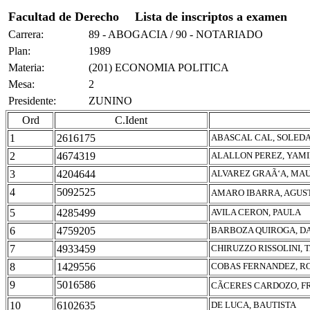
Facultad de Derecho
Lista de inscriptos a examen
Carrera:
89 - ABOGACIA / 90 - NOTARIADO
Plan:
1989
Materia:
(201) ECONOMIA POLITICA
Mesa:
2
Presidente:
ZUNINO
Ord
C.Ident
1
2616175
ABASCAL CAL, SOLED
2
4674319
ALALLON PEREZ, YAMI
3
4204644
ALVAREZ GRAÃ‘A, MA
4
5092525
AMARO IBARRA, AGUST
5
4285499
AVILA CERON, PAULA
6
4759205
BARBOZA QUIROGA, D
7
4933459
CHIRUZZO RISSOLINI, T
8
1429556
COBAS FERNANDEZ, RO
9
5016586
CÃCERES CARDOZO, 
10
6102635
DE LUCA, BAUTISTA