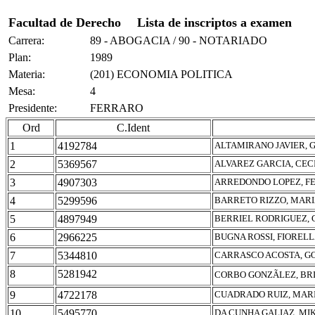
Facultad de Derecho
Lista de inscriptos a examen
Carrera:
89 - ABOGACIA / 90 - NOTARIADO
Plan:
1989
Materia:
(201) ECONOMIA POLITICA
Mesa:
4
Presidente:
FERRARO
Ord
C.Ident
1
4192784
ALTAMIRANO JAVIER, 
2
5369567
ALVAREZ GARCIA, CEC
3
4907303
ARREDONDO LOPEZ, F
4
5299596
BARRETO RIZZO, MARI
5
4897949
BERRIEL RODRIGUEZ, 
6
2966225
BUGNA ROSSI, FIOREL
7
5344810
CARRASCO ACOSTA, G
8
5281942
CORBO GONZÃLEZ, BR
9
4722178
CUADRADO RUIZ, MAR
10
5495770
DA CUNHA GALIAZ, MI