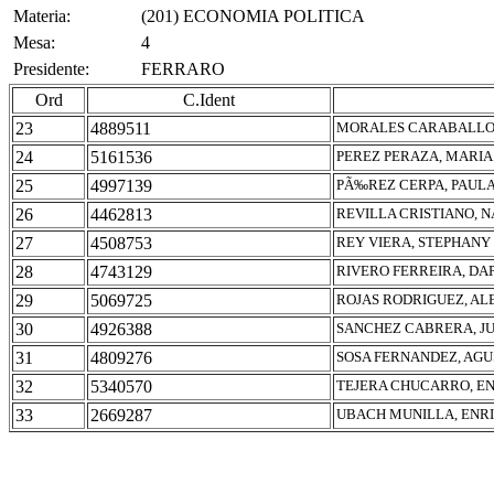
Materia:
(201) ECONOMIA POLITICA
Mesa:
4
Presidente:
FERRARO
Ord
C.Ident
23
4889511
MORALES CARABALLO,
24
5161536
PEREZ PERAZA, MARIA
25
4997139
PÃ‰REZ CERPA, PAUL
26
4462813
REVILLA CRISTIANO,
27
4508753
REY VIERA, STEPHANY
28
4743129
RIVERO FERREIRA, DA
29
5069725
ROJAS RODRIGUEZ, AL
30
4926388
SANCHEZ CABRERA, J
31
4809276
SOSA FERNANDEZ, AGU
32
5340570
TEJERA CHUCARRO, E
33
2669287
UBACH MUNILLA, ENR