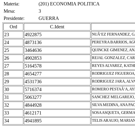
Materia:
(201) ECONOMIA POLITICA
Mesa:
3
Presidente:
GUERRA
Ord
C.Ident
23
4922875
NUÃ‘EZ FERNANDEZ, 
24
4873136
PEREYRA BARRIOS, AG
25
3464636
QUINCKE GIMENEZ, A
26
4902853
REJAL GONZALEZ, CA
27
5164578
REYES ALVAREZ, KATH
28
4654277
RODRIGUEZ FIGUEROA,
29
4531736
RODRIGUEZ JARA, ALV
30
5716374
ROMERO PESTAÃ‘A, A
31
5063277
SANCHEZ MELGAREJO, 
32
4844928
SILVA MEDINA, ANA PA
33
4612171
SOSA ASQUETA, GERM
34
4941895
TELIS ARAUJO, MARIA