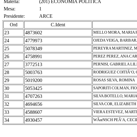
Materia:
(201) ECONOMIA POLITICA
Mesa:
1
Presidente:
ARCE
Ord
C.Ident
23
4873602
MELLO MORA, MARIA
24
4779973
OJEDA VEIGA, BARBA
25
5078349
PEREYRA MARTINEZ, 
26
4758991
PEREZ PEREZ, ANA CA
27
3772513
PERNISI, GABRIELA LIL
28
5003763
RODRIGUEZ COITIÃ‘O,
29
5019200
ROSAS SILVA, ROMINA
30
5053425
SAPORITI COLMAN, FI
31
4707263
SILVA BOTELLO, MARIA
32
4694656
SILVA COR, ELIZABET
33
4588607
VIERA ESTEVEZ, MART
34
4930457
WÃœNSCH PEÃ‘A, CECI