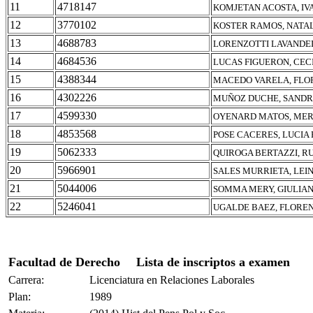
11
4718147
KOMJETAN ACOSTA, IV
12
3770102
KOSTER RAMOS, NATA
13
4688783
LORENZOTTI LAVANDEI
14
4684536
LUCAS FIGUERON, CEC
15
4388344
MACEDO VARELA, FLO
16
4302226
MUÑOZ DUCHE, SANDR
17
4599330
OYENARD MATOS, MER
18
4853568
POSE CACERES, LUCIA
19
5062333
QUIROGA BERTAZZI, R
20
5966901
SALES MURRIETA, LEI
21
5044006
SOMMA MERY, GIULIA
22
5246041
UGALDE BAEZ, FLOREN
Facultad de Derecho
Lista de inscriptos a examen
Carrera:
Licenciatura en Relaciones Laborales
Plan:
1989