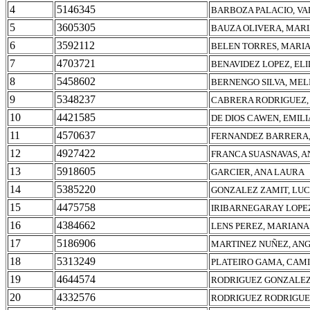
4
5146345
BARBOZA PALACIO, VA
5
3605305
BAUZA OLIVERA, MARI
6
3592112
BELEN TORRES, MARIA
7
4703721
BENAVIDEZ LOPEZ, EL
8
5458602
BERNENGO SILVA, MEL
9
5348237
CABRERA RODRIGUEZ, 
10
4421585
DE DIOS CAWEN, EMIL
11
4570637
FERNANDEZ BARRERA,
12
4927422
FRANCA SUASNAVAS, 
13
5918605
GARCIER, ANA LAURA
14
5385220
GONZALEZ ZAMIT, LUC
15
4475758
IRIBARNEGARAY LOPEZ
16
4384662
LENS PEREZ, MARIANA
17
5186906
MARTINEZ NUÑEZ, AN
18
5313249
PLATEIRO GAMA, CAM
19
4644574
RODRIGUEZ GONZALEZ
20
4332576
RODRIGUEZ RODRIGUE