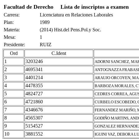
Facultad de Derecho
Lista de inscriptos a examen
Carrera:
Licenciatura en Relaciones Laborales
Plan:
1989
Materia:
(2014) Hist.del Pens.Pol.y Soc.
Mesa:
1
Presidente:
RUIZ
Ord
C.Ident
1
3203246
ADORNI SANCHEZ, MA
2
4695341
ANTOGNAZZA FRABASI
3
4401214
ARAUJO ORCOYEN, MAR
4
4478355
BARBOZA MORALES, C
5
4824727
CEDRES CORREA, AGU
6
4721860
CURBELO ESCOBEDO, 
7
4346676
FERNANDEZ MARIÑO, 
8
4565307
GODIÑO MARTINS, AN
9
5154527
GONZALEZ HERNANDEZ
10
3881552
IGUINI VAZ, DEBORA L