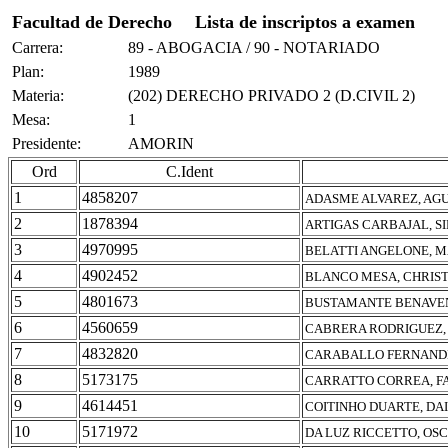
Facultad de Derecho
Lista de inscriptos a examen
Carrera:
89 - ABOGACIA / 90 - NOTARIADO
Plan:
1989
Materia:
(202) DERECHO PRIVADO 2 (D.CIVIL 2)
Mesa:
1
Presidente:
AMORIN
Ord
C.Ident
1
4858207
ADASME ALVAREZ, AG
2
1878394
ARTIGAS CARBAJAL, S
3
4970995
BELATTI ANGELONE, 
4
4902452
BLANCO MESA, CHRIST
5
4801673
BUSTAMANTE BENAVEN
6
4560659
CABRERA RODRIGUEZ,
7
4832820
CARABALLO FERNANDE
8
5173175
CARRATTO CORREA, 
9
4614451
COITINHO DUARTE, DA
10
5171972
DA LUZ RICCETTO, OS