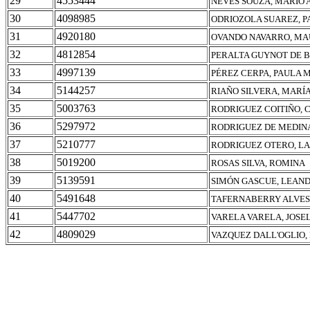
29
4553444
NEVES SOUZA, MARIO
30
4098985
ODRIOZOLA SUAREZ, P
31
4920180
OVANDO NAVARRO, M
32
4812854
PERALTA GUYNOT DE 
33
4997139
PÉREZ CERPA, PAULA 
34
5144257
RIAÑO SILVERA, MARÍ
35
5003763
RODRIGUEZ COITIÑO, 
36
5297972
RODRIGUEZ DE MEDIN
37
5210777
RODRIGUEZ OTERO, L
38
5019200
ROSAS SILVA, ROMINA
39
5139591
SIMÓN GASCUE, LEAN
40
5491648
TAFERNABERRY ALVES
41
5447702
VARELA VARELA, JOSEL
42
4809029
VAZQUEZ DALL'OGLIO