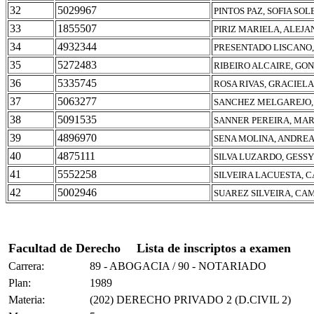
32
5029967
PINTOS PAZ, SOFIA SO
33
1855507
PIRIZ MARIELA, ALEJ
34
4932344
PRESENTADO LISCANO,
35
5272483
RIBEIRO ALCAIRE, GO
36
5335745
ROSA RIVAS, GRACIEL
37
5063277
SANCHEZ MELGAREJO, 
38
5091535
SANNER PEREIRA, MAR
39
4896970
SENA MOLINA, ANDRE
40
4875111
SILVA LUZARDO, GESS
41
5552258
SILVEIRA LACUESTA,
42
5002946
SUAREZ SILVEIRA, CA
Facultad de Derecho
Lista de inscriptos a examen
Carrera:
89 - ABOGACIA / 90 - NOTARIADO
Plan:
1989
Materia:
(202) DERECHO PRIVADO 2 (D.CIVIL 2)