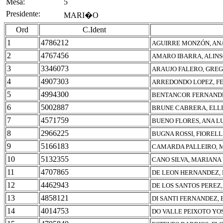
Mesa:
5
Presidente:
MARI�O
Ord
C.Ident
1
4786212
AGUIRRE MONZÓN, AN
2
4767456
AMARO IBARRA, ALINS
3
3346073
ARAUJO FALERO, GRE
4
4907303
ARREDONDO LOPEZ, F
5
4994300
BENTANCOR FERNANDE
6
5002887
BRUNE CABRERA, ELLI
7
4571759
BUENO FLORES, ANA L
8
2966225
BUGNA ROSSI, FIOREL
9
5166183
CAMARDA PALLEIRO, 
10
5132355
CANO SILVA, MARIANA
11
4707865
DE LEON HERNANDEZ, 
12
4462943
DE LOS SANTOS PEREZ,
13
4858121
DI SANTI FERNANDEZ,
14
4014753
DO VALLE PEIXOTO YO