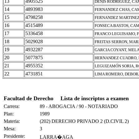
13
4905525
DENIS RODRIGUEZ, CA
14
4893983
FERNANDEZ CHAS, CA
15
4798258
FERNANDEZ MARTINEZ
16
4515489
FONSECA BASTOS, CA
17
5336458
FRANCO LEGUISAMO, 
18
5029028
FREITAS SERRON, MAR
19
4932287
GARCIA COYANT, MEL
20
5077875
HERNANDEZ CUADRO, 
21
4955352
LEGUIZAMÓN SORIA, 
22
4731851
LIMA ROMERO, DEBOR
Facultad de Derecho
Lista de inscriptos a examen
Carrera:
89 - ABOGACIA / 90 - NOTARIADO
Plan:
1989
Materia:
(202) DERECHO PRIVADO 2 (D.CIVIL 2)
Mesa:
3
Presidente:
LARRA�AGA