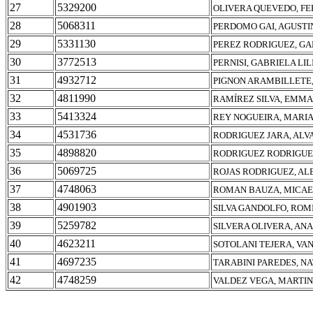
27
5329200
OLIVERA QUEVEDO, F
28
5068311
PERDOMO GAI, AGUSTI
29
5331130
PEREZ RODRIGUEZ, GA
30
3772513
PERNISI, GABRIELA LIL
31
4932712
PIGNON ARAMBILLETE,
32
4811990
RAMÍREZ SILVA, EMM
33
5413324
REY NOGUEIRA, MARIA
34
4531736
RODRIGUEZ JARA, ALV
35
4898820
RODRIGUEZ RODRIGUE
36
5069725
ROJAS RODRIGUEZ, AL
37
4748063
ROMAN BAUZA, MICA
38
4901903
SILVA GANDOLFO, ROM
39
5259782
SILVERA OLIVERA, AN
40
4623211
SOTOLANI TEJERA, VA
41
4697235
TARABINI PAREDES, NA
42
4748259
VALDEZ VEGA, MARTIN