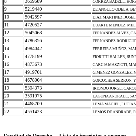
8
3659589
CORREA BADELL, HOR
9
5219440
DE ANGULO ODELA, BE
10
5042597
DIAZ MARTINEZ, JOSEL
11
4720527
DUARTE MENDEZ, MEL
12
5045068
FERNANDEZ ALVEZ, C
13
4786356
FERNANDEZ RODRIGUEZ
14
4984042
FERREIRA MUÑOZ, MA
15
4778199
FIORITTI HALLER, SU
16
4873673
GARCIA MAZZIOTI, MA
17
4919701
GIMENEZ GONZALEZ, 
18
4678004
GOICOCHEA SERRON, Y
19
5304373
IRIONDO JORGE, CARO
20
3591975
LAGUNA ANDRADE, SA
21
4468709
LEMA MACIEL, LUCIA 
22
4551423
LEMOS DE ANDRADE, 
Facultad de Derecho
Lista de inscriptos a examen