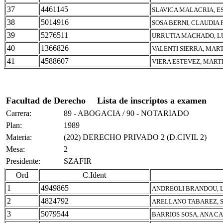
37
4461145
SLAVICA MALACRIA, E
38
5014916
SOSA BERNI, CLAUDIA
39
5276511
URRUTIA MACHADO, L
40
1366826
VALENTI SIERRA, MAR
41
4588607
VIERA ESTEVEZ, MART
Facultad de Derecho
Lista de inscriptos a examen
Carrera:
89 - ABOGACIA / 90 - NOTARIADO
Plan:
1989
Materia:
(202) DERECHO PRIVADO 2 (D.CIVIL 2)
Mesa:
2
Presidente:
SZAFIR
Ord
C.Ident
1
4949865
ANDREOLI BRANDOU, L
2
4824792
ARELLANO TABAREZ, 
3
5079544
BARRIOS SOSA, ANA C