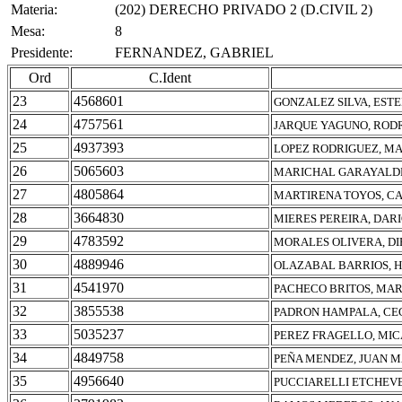
Materia:
(202) DERECHO PRIVADO 2 (D.CIVIL 2)
Mesa:
8
Presidente:
FERNANDEZ, GABRIEL
Ord
C.Ident
23
4568601
GONZALEZ SILVA, ESTE
24
4757561
JARQUE YAGUNO, ROD
25
4937393
LOPEZ RODRIGUEZ, M
26
5065603
MARICHAL GARAYALDE
27
4805864
MARTIRENA TOYOS, C
28
3664830
MIERES PEREIRA, DAR
29
4783592
MORALES OLIVERA, DI
30
4889946
OLAZABAL BARRIOS, 
31
4541970
PACHECO BRITOS, MAR
32
3855538
PADRON HAMPALA, CEC
33
5035237
PEREZ FRAGELLO, MI
34
4849758
PEÑA MENDEZ, JUAN 
35
4956640
PUCCIARELLI ETCHEVE