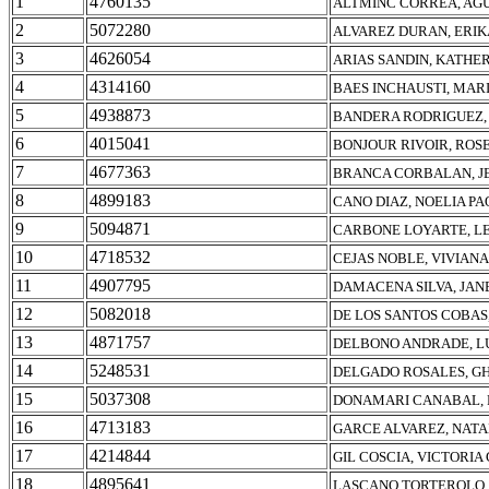
1
4760135
ALTMINC CORREA, AG
2
5072280
ALVAREZ DURAN, ERIK
3
4626054
ARIAS SANDIN, KATHE
4
4314160
BAES INCHAUSTI, MAR
5
4938873
BANDERA RODRIGUEZ,
6
4015041
BONJOUR RIVOIR, ROS
7
4677363
BRANCA CORBALAN, J
8
4899183
CANO DIAZ, NOELIA P
9
5094871
CARBONE LOYARTE, LE
10
4718532
CEJAS NOBLE, VIVIAN
11
4907795
DAMACENA SILVA, JAN
12
5082018
DE LOS SANTOS COBAS
13
4871757
DELBONO ANDRADE, L
14
5248531
DELGADO ROSALES, G
15
5037308
DONAMARI CANABAL, 
16
4713183
GARCE ALVAREZ, NATA
17
4214844
GIL COSCIA, VICTORIA
18
4895641
LASCANO TORTEROLO, 