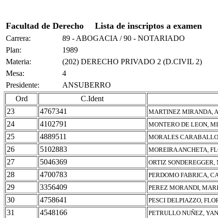
Facultad de Derecho
Lista de inscriptos a examen
Carrera:
89 - ABOGACIA / 90 - NOTARIADO
Plan:
1989
Materia:
(202) DERECHO PRIVADO 2 (D.CIVIL 2)
Mesa:
4
Presidente:
ANSUBERRO
Ord
C.Ident
23
4767341
MARTINEZ MIRANDA, 
24
4102791
MONTERO DE LEON, M
25
4889511
MORALES CARABALLO,
26
5102883
MOREIRA ANCHETA, F
27
5046369
ORTIZ SONDEREGGER,
28
4700783
PERDOMO FABRICA, C
29
3356409
PEREZ MORANDI, MAR
30
4758641
PESCI DELPIAZZO, FLO
31
4548166
PETRULLO NUÑEZ, YA