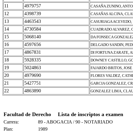
11
4979757
CASAÑA ZUNINO, ANT
12
4398739
CASAÑAS ALCINA, CLA
13
4463543
CASURIAGA ACEVEDO,
14
4730584
CUADRADO ALVAREZ, 
15
5068140
DA FONSECA GONZALEZ
16
4597656
DELGADO SANDIN, PED
17
4867831
DI FORTUNA ZARATE, 
18
5928335
DOWNEY CASTILLO, G
19
5024863
FAJARDO BRITOS, JOS
20
4979690
FLORES VALDEZ, CATH
21
5427751
GARCIA GONZALEZ, CR
22
4863890
GONZALEZ LIMA, CLA
Facultad de Derecho
Lista de inscriptos a examen
Carrera:
89 - ABOGACIA / 90 - NOTARIADO
Plan:
1989