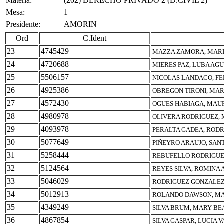
Materia:
(202) DERECHO PRIVADO 2 (D.CIVIL 2)
Mesa:
1
Presidente:
AMORIN
Ord
C.Ident
23
4745429
MAZZA ZAMORA, MARI
24
4720688
MIERES PAZ, LUBA AG
25
5506157
NICOLAS LANDACO, F
26
4925386
OBREGON TIRONI, MAR
27
4572430
OGUES HABIAGA, MAU
28
4980978
OLIVERA RODRIGUEZ,
29
4093978
PERALTA GADEA, RODR
30
5077649
PIÑEYRO ARAUJO, SAN
31
5258444
REBUFELLO RODRIGUE
32
5124564
REYES SILVA, ROMINA
33
5046029
RODRIGUEZ GONZALEZ
34
5012913
ROLANDO DAWSON, MA
35
4349249
SILVA BRUM, MARY BE
36
4867854
SILVA GASPAR, LUCIA 