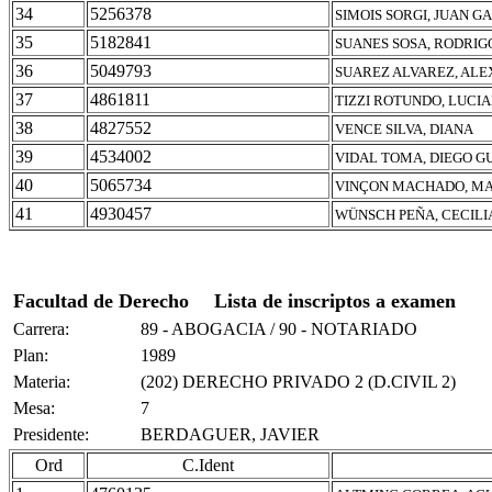
34
5256378
SIMOIS SORGI, JUAN G
35
5182841
SUANES SOSA, RODRIG
36
5049793
SUAREZ ALVAREZ, ALE
37
4861811
TIZZI ROTUNDO, LUCI
38
4827552
VENCE SILVA, DIANA
39
4534002
VIDAL TOMA, DIEGO 
40
5065734
VINÇON MACHADO, MA
41
4930457
WÜNSCH PEÑA, CECILI
Facultad de Derecho
Lista de inscriptos a examen
Carrera:
89 - ABOGACIA / 90 - NOTARIADO
Plan:
1989
Materia:
(202) DERECHO PRIVADO 2 (D.CIVIL 2)
Mesa:
7
Presidente:
BERDAGUER, JAVIER
Ord
C.Ident