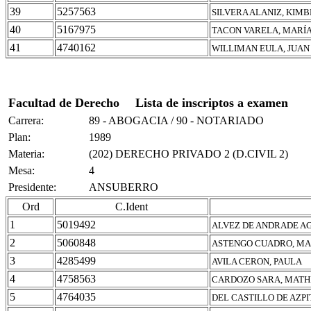
39
5257563
SILVERA ALANIZ, KIMB
40
5167975
TACON VARELA, MARÍ
41
4740162
WILLIMAN EULA, JUAN
Facultad de Derecho
Lista de inscriptos a examen
Carrera:
89 - ABOGACIA / 90 - NOTARIADO
Plan:
1989
Materia:
(202) DERECHO PRIVADO 2 (D.CIVIL 2)
Mesa:
4
Presidente:
ANSUBERRO
Ord
C.Ident
1
5019492
ALVEZ DE ANDRADE AG
2
5060848
ASTENGO CUADRO, MA
3
4285499
AVILA CERON, PAULA
4
4758563
CARDOZO SARA, MATH
5
4764035
DEL CASTILLO DE AZP