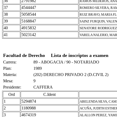
36
2791982
RAMOS MEDEROS, ANA
37
4544447
ROMERO SILVERA, RA
38
5058544
RUIZ BRAVO, MARIA F
39
5168847
SAINZ FURQUIN, VALE
40
4915832
SENATORE RODRIGUEZ
41
5023142
VARELA NALERIO, MAR
Facultad de Derecho
Lista de inscriptos a examen
Carrera:
89 - ABOGACIA / 90 - NOTARIADO
Plan:
1989
Materia:
(202) DERECHO PRIVADO 2 (D.CIVIL 2)
Mesa:
9
Presidente:
CAFFERA
Ord
C.Ident
1
5294874
ABELENDA SILVA, CAM
2
1180988
ACUÑA, JUDITH ESTHE
3
4674319
ALALLON PEREZ, YAMI