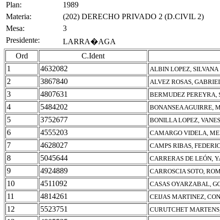
Plan:
1989
Materia:
(202) DERECHO PRIVADO 2 (D.CIVIL 2)
Mesa:
3
Presidente:
LARRA�AGA
Ord
C.Ident
1
4632082
ALBIN LOPEZ, SILVANA
2
3867840
ALVEZ ROSAS, GABRIE
3
4807631
BERMUDEZ PEREYRA, 
4
5484202
BONANSEA AGUIRRE, 
5
3752677
BONILLA LOPEZ, VANE
6
4555203
CAMARGO VIDELA, ME
7
4628027
CAMPS RIBAS, FEDERI
8
5045644
CARRERAS DE LEÓN, 
9
4924889
CARROSCIA SOTO, ROM
10
4511092
CASAS OYARZABAL, G
11
4814261
CEIJAS MARTINEZ, CO
12
5523751
CURUTCHET MARTENS,