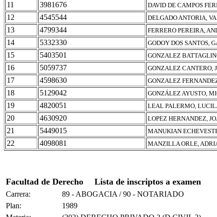
11
3981676
DAVID DE CAMPOS FER
12
4545544
DELGADO ANTORIA, VA
13
4799344
FERRERO PEREIRA, A
14
5332330
GODOY DOS SANTOS, 
15
5403501
GONZALEZ BATTAGLIN
16
5059737
GONZALEZ CANTERO, 
17
4598630
GONZALEZ FERNANDEZ
18
5129042
GONZÁLEZ AYUSTO, MI
19
4820051
LEAL PALERMO, LUCIL
20
4630920
LOPEZ HERNANDEZ, J
21
5449015
MANUKIAN ECHEVESTE
22
4098081
MANZILLA ORLE, ADRI
Facultad de Derecho
Lista de inscriptos a examen
Carrera:
89 - ABOGACIA / 90 - NOTARIADO
Plan:
1989