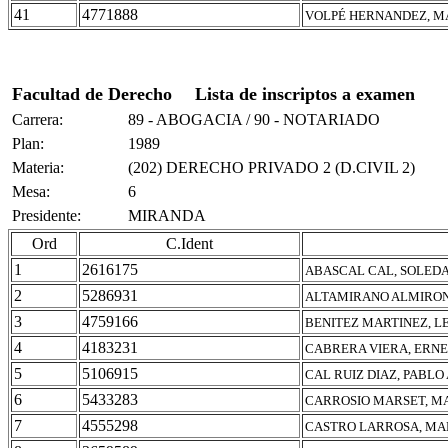
41
4771888
VOLPÉ HERNANDEZ, M
Facultad de Derecho
Lista de inscriptos a examen
Carrera:
89 - ABOGACIA / 90 - NOTARIADO
Plan:
1989
Materia:
(202) DERECHO PRIVADO 2 (D.CIVIL 2)
Mesa:
6
Presidente:
MIRANDA
Ord
C.Ident
1
2616175
ABASCAL CAL, SOLED
2
5286931
ALTAMIRANO ALMIRON
3
4759166
BENITEZ MARTINEZ, 
4
4183231
CABRERA VIERA, ERN
5
5106915
CAL RUIZ DIAZ, PABLO
6
5433283
CARROSIO MARSET, MA
7
4555298
CASTRO LARROSA, MA