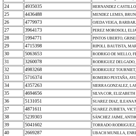
24
4935035
HERNANDEZ CASTILLO
25
4436488
MENDEZ LEMES, BRU
26
4779973
OJEDA VEIGA, BARBA
27
3964173
PEREZ MOROSOLI, ELI
28
1994771
PINTOS UBERTO, GRISE
29
4715398
RIPOLL BAUTISTA, MA
30
5063653
RODRIGO DE MELLO, F
31
3260078
RODRIGUEZ DELGADO,
32
4983268
RODRIGUEZ TOURNIET,
33
5716374
ROMERO PESTAÑA, AY
34
4357263
SIERRA GONZALEZ, LA
35
4694656
SILVA COR, ELIZABET
36
5131051
SUAREZ DIAZ, ILEANA
37
4871611
SUAREZ ZUBIETA, VIC
38
5239303
SÁNCHEZ JAIME, ANT
39
5041602
TORRADO RODRIGUEZ,
40
2669287
UBACH MUNILLA, ENR