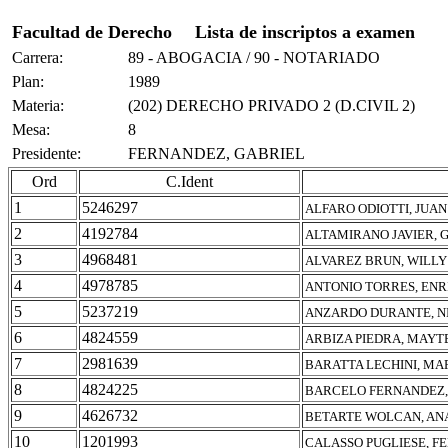
Facultad de Derecho
Lista de inscriptos a examen
Carrera:
89 - ABOGACIA / 90 - NOTARIADO
Plan:
1989
Materia:
(202) DERECHO PRIVADO 2 (D.CIVIL 2)
Mesa:
8
Presidente:
FERNANDEZ, GABRIEL
Ord
C.Ident
1
5246297
ALFARO ODIOTTI, JUA
2
4192784
ALTAMIRANO JAVIER, 
3
4968481
ALVAREZ BRUN, WILL
4
4978785
ANTONIO TORRES, ENR
5
5237219
ANZARDO DURANTE, N
6
4824559
ARBIZA PIEDRA, MAYT
7
2981639
BARATTA LECHINI, MA
8
4824225
BARCELO FERNANDEZ,
9
4626732
BETARTE WOLCAN, AN
10
1201993
CALASSO PUGLIESE, FE