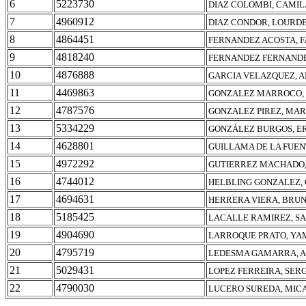
6
5223730
DIAZ COLOMBI, CAMIL
7
4960912
DIAZ CONDOR, LOURDE
8
4864451
FERNANDEZ ACOSTA, 
9
4818240
FERNANDEZ FERNANDE
10
4876888
GARCIA VELAZQUEZ, 
11
4469863
GONZALEZ MARROCO, 
12
4787576
GONZALEZ PIREZ, MAR
13
5334229
GONZÁLEZ BURGOS, E
14
4628801
GUILLAMA DE LA FUEN
15
4972292
GUTIERREZ MACHADO,
16
4744012
HELBLING GONZALEZ,
17
4694631
HERRERA VIERA, BRU
18
5185425
LACALLE RAMIREZ, S
19
4904690
LARROQUE PRATO, YA
20
4795719
LEDESMA GAMARRA, 
21
5029431
LOPEZ FERREIRA, SER
22
4790030
LUCERO SUREDA, MIC