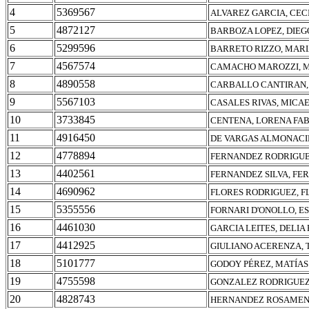
4
5369567
ALVAREZ GARCIA, CEC
5
4872127
BARBOZA LOPEZ, DIEG
6
5299596
BARRETO RIZZO, MARI
7
4567574
CAMACHO MAROZZI, M
8
4890558
CARBALLO CANTIRAN, 
9
5567103
CASALES RIVAS, MICA
10
3733845
CENTENA, LORENA FA
11
4916450
DE VARGAS ALMONACI
12
4778894
FERNANDEZ RODRIGUE
13
4402561
FERNANDEZ SILVA, F
14
4690962
FLORES RODRIGUEZ, F
15
5355556
FORNARI D'ONOLLO, E
16
4461030
GARCIA LEITES, DELIA
17
4412925
GIULIANO ACERENZA, 
18
5101777
GODOY PÉREZ, MATÍA
19
4755598
GONZALEZ RODRIGUEZ
20
4828743
HERNANDEZ ROSAMEN,