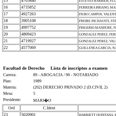
15
4705840
ESTEVES BARRIOS, F
16
4735852
FERREIRA BRIANO, MA
17
4927263
FIURI CAMPOS, VALEN
18
3905108
FREIRE INCHAUSTI, S
19
4997752
FRIGERIO MANDURE, N
20
4809423
GONZALEZ PEREZ, FE
21
4719927
GONZALEZ PEREZ, VAL
22
4577069
GUILLENEA GARCIA, 
Facultad de Derecho
Lista de inscriptos a examen
Carrera:
89 - ABOGACIA / 90 - NOTARIADO
Plan:
1989
Materia:
(202) DERECHO PRIVADO 2 (D.CIVIL 2)
Mesa:
5
Presidente:
MARI�O
Ord
C.Ident
23
5020901
HARRIETT QUINTANA, 