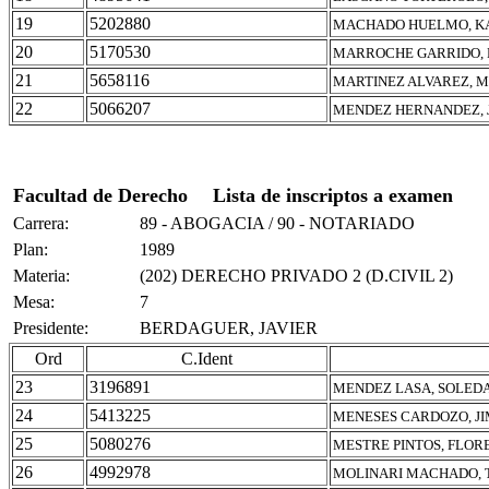
19
5202880
MACHADO HUELMO, KA
20
5170530
MARROCHE GARRIDO, 
21
5658116
MARTINEZ ALVAREZ, 
22
5066207
MENDEZ HERNANDEZ, 
Facultad de Derecho
Lista de inscriptos a examen
Carrera:
89 - ABOGACIA / 90 - NOTARIADO
Plan:
1989
Materia:
(202) DERECHO PRIVADO 2 (D.CIVIL 2)
Mesa:
7
Presidente:
BERDAGUER, JAVIER
Ord
C.Ident
23
3196891
MENDEZ LASA, SOLED
24
5413225
MENESES CARDOZO, J
25
5080276
MESTRE PINTOS, FLOR
26
4992978
MOLINARI MACHADO,