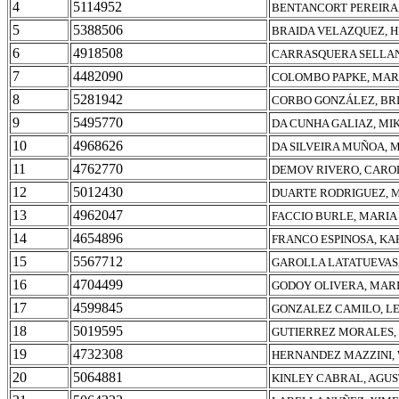
4
5114952
BENTANCORT PEREIRA
5
5388506
BRAIDA VELAZQUEZ, 
6
4918508
CARRASQUERA SELLAN
7
4482090
COLOMBO PAPKE, MAR
8
5281942
CORBO GONZÁLEZ, BR
9
5495770
DA CUNHA GALIAZ, MI
10
4968626
DA SILVEIRA MUÑOA, 
11
4762770
DEMOV RIVERO, CARO
12
5012430
DUARTE RODRIGUEZ, 
13
4962047
FACCIO BURLE, MARIA
14
4654896
FRANCO ESPINOSA, KA
15
5567712
GAROLLA LATATUEVAS,
16
4704499
GODOY OLIVERA, MAR
17
4599845
GONZALEZ CAMILO, L
18
5019595
GUTIERREZ MORALES,
19
4732308
HERNANDEZ MAZZINI,
20
5064881
KINLEY CABRAL, AGUS