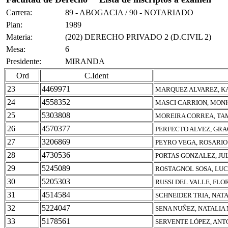
Carrera:
89 - ABOGACIA / 90 - NOTARIADO
Plan:
1989
Materia:
(202) DERECHO PRIVADO 2 (D.CIVIL 2)
Mesa:
6
Presidente:
MIRANDA
Ord
C.Ident
23
4469971
MARQUEZ ALVAREZ, K
24
4558352
MASCI CARRION, MONI
25
5303808
MOREIRA CORREA, T
26
4570377
PERFECTO ALVEZ, GRA
27
3206869
PEYRO VEGA, ROSARIO
28
4730536
PORTAS GONZALEZ, JU
29
5245089
ROSTAGNOL SOSA, LU
30
5205303
RUSSI DEL VALLE, FLO
31
4514584
SCHNEIDER TRIA, NATA
32
5224047
SENA NUÑEZ, NATALIA
33
5178561
SERVENTE LÓPEZ, AN