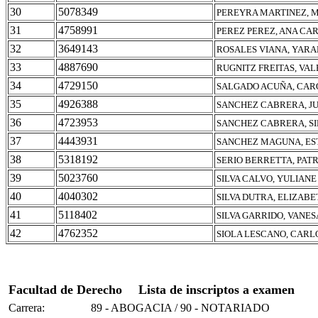
30
5078349
PEREYRA MARTINEZ, 
31
4758991
PEREZ PEREZ, ANA CA
32
3649143
ROSALES VIANA, YAR
33
4887690
RUGNITZ FREITAS, VAL
34
4729150
SALGADO ACUÑA, CAR
35
4926388
SANCHEZ CABRERA, J
36
4723953
SANCHEZ CABRERA, SI
37
4443931
SANCHEZ MAGUNA, ES
38
5318192
SERIO BERRETTA, PATR
39
5023760
SILVA CALVO, YULIANE
40
4040302
SILVA DUTRA, ELIZABE
41
5118402
SILVA GARRIDO, VANES
42
4762352
SIOLA LESCANO, CARL
Facultad de Derecho
Lista de inscriptos a examen
Carrera:
89 - ABOGACIA / 90 - NOTARIADO