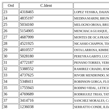
Ord
C.Ident
23
4318465
LOPEZ YESSIKA, DAIA
24
4835197
MEDINA MARINI, BRU
25
5034160
MELOGNO OROSA, BR
26
5154905
MENCHACA GUASQUE, 
27
4687999
MONTES DE OCA FRASC
28
4521925
NICASSIO CHAPPOS, T
29
4810557
OSTA LARROSA, KIMB
30
5028180
PEREYRA GABITO, LU
31
4772187
PIOVANO TORRES, VER
32
5388552
RAMIREZ CRIADO, JESI
33
4737625
RIVOIR MENDIONDO, S
34
5348411
ROBINSON GORGA, FL
35
1755943
RODINO VIDAL, LETICI
36
4769689
RODRIGUEZ TRIAS, TA
37
3414716
SANCHEZ MORALES, C
38
1236038
SERRATTO CONDE, ILD