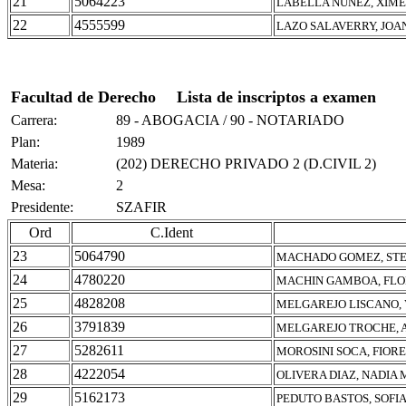
21
5064223
LABELLA NUÑEZ, XIM
22
4555599
LAZO SALAVERRY, JOA
Facultad de Derecho
Lista de inscriptos a examen
Carrera:
89 - ABOGACIA / 90 - NOTARIADO
Plan:
1989
Materia:
(202) DERECHO PRIVADO 2 (D.CIVIL 2)
Mesa:
2
Presidente:
SZAFIR
Ord
C.Ident
23
5064790
MACHADO GOMEZ, STE
24
4780220
MACHIN GAMBOA, FLO
25
4828208
MELGAREJO LISCANO, 
26
3791839
MELGAREJO TROCHE, 
27
5282611
MOROSINI SOCA, FIOR
28
4222054
OLIVERA DIAZ, NADIA
29
5162173
PEDUTO BASTOS, SOFI