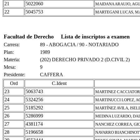
21
5022060
MAIDANA ARAUJO, AG
22
5045753
MARTEGANI LUCAS, M
Facultad de Derecho
Lista de inscriptos a examen
Carrera:
89 - ABOGACIA / 90 - NOTARIADO
Plan:
1989
Materia:
(202) DERECHO PRIVADO 2 (D.CIVIL 2)
Mesa:
9
Presidente:
CAFFERA
Ord
C.Ident
23
5063743
MARTINEZ CACCIATORI
24
5324256
MARTINUCCI LOPEZ, A
25
5185292
MARTÍNEZ AVILA, ISEL
26
5286999
MEDINA LUZARDO, DA
27
4381174
NANCHEZ CORREA, GI
28
5196658
NAVARRO BIANCHINOTT