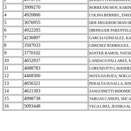
3
3999270
BORREANI MOS, KARI
4
4920866
COLINA BERRIEL, EME
5
3076955
DER MEGERDICHIAN D
6
4922205
DIRINGUER PARENTELLI
7
4236897
GARCIA GONZALEZ, KA
8
3507033
GIMENEZ RODRIGUEZ, 
9
3770102
KOSTER RAMOS, NATA
10
4652837
LANDACO PALLARES, 
11
4688783
LORENZOTTI LAVANDEI
12
4468300
MOTA DA ROZA, NOELI
13
4656321
PERALTA SUSALLA, RI
14
4621303
SANGUINETTI BIDONDO
15
4998738
VARGAS CANEPA, MIC
16
5093448
VEGA LIMA, JESSIKA 