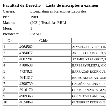
Facultad de Derecho
Lista de inscriptos a examen
Carrera:
Licenciatura en Relaciones Laborales
Plan:
1989
Materia:
(2021) Teo.de las RRLL
Mesa:
1
Presidente:
RASO
Ord
C.Ident
1
4964562
ALVAREZ OLIVERA, CI
2
4284077
ARBILDI CHAMORRO, S
3
4602281
AZAMBUYA ALVAREZ, 
4
4780638
BARBERY FLEITAS, MI
5
4737821
BARRAGAN RODRIGUEZ
6
4641317
BRAVO ALVEZ, ANTONE
7
4398739
CASAÑAS ALCINA, CLA
8
3916170
CHAMBIAN AIRES, MAR
9
4909363
GONNET VILLANUEVA,
10
4624869
GUTIERREZ RODRIGUEZ