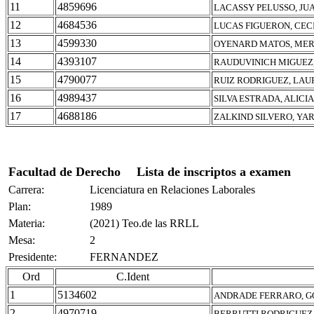
11
4859696
LACASSY PELUSSO, JU
12
4684536
LUCAS FIGUERON, CEC
13
4599330
OYENARD MATOS, MER
14
4393107
RAUDUVINICH MIGUEZ,
15
4790077
RUIZ RODRIGUEZ, LAU
16
4989437
SILVA ESTRADA, ALICI
17
4688186
ZALKIND SILVERO, YA
Facultad de Derecho
Lista de inscriptos a examen
Carrera:
Licenciatura en Relaciones Laborales
Plan:
1989
Materia:
(2021) Teo.de las RRLL
Mesa:
2
Presidente:
FERNANDEZ
Ord
C.Ident
1
5134602
ANDRADE FERRARO, G
2
4970719
BERRUTTI RODRIGUEZ