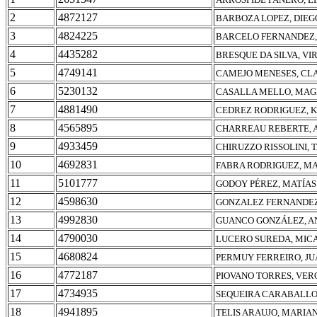
2
4872127
BARBOZA LOPEZ, DIEG
3
4824225
BARCELO FERNANDEZ,
4
4435282
BRESQUE DA SILVA, VI
5
4749141
CAMEJO MENESES, CL
6
5230132
CASALLA MELLO, MAG
7
4881490
CEDREZ RODRIGUEZ, 
8
4565895
CHARREAU REBERTE, 
9
4933459
CHIRUZZO RISSOLINI, T
10
4692831
FABRA RODRIGUEZ, M
11
5101777
GODOY PÉREZ, MATÍA
12
4598630
GONZALEZ FERNANDEZ
13
4992830
GUANCO GONZÁLEZ, A
14
4790030
LUCERO SUREDA, MIC
15
4680824
PERMUY FERREIRO, J
16
4772187
PIOVANO TORRES, VER
17
4734935
SEQUEIRA CARABALLO
18
4941895
TELIS ARAUJO, MARIA