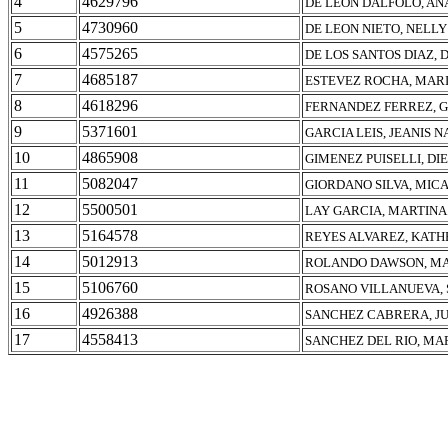
4
4629796
DE LEON DALFOLO, AN
5
4730960
DE LEON NIETO, NELLY
6
4575265
DE LOS SANTOS DIAZ,
7
4685187
ESTEVEZ ROCHA, MAR
8
4618296
FERNANDEZ FERREZ, 
9
5371601
GARCIA LEIS, JEANIS 
10
4865908
GIMENEZ PUISELLI, DI
11
5082047
GIORDANO SILVA, MIC
12
5500501
LAY GARCIA, MARTINA
13
5164578
REYES ALVAREZ, KATH
14
5012913
ROLANDO DAWSON, MA
15
5106760
ROSANO VILLANUEVA, 
16
4926388
SANCHEZ CABRERA, J
17
4558413
SANCHEZ DEL RIO, MA