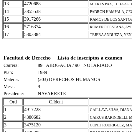
13
4720688
MIERES PAZ, LUBA AG
14
3855538
PADRON HAMPALA, CEC
15
3917266
RAMOS DE LOS SANTOS
16
5716374
ROMERO PESTAÑA, AY
17
5303384
TEJERA ANDUEZA, YEN
Facultad de Derecho
Lista de inscriptos a examen
Carrera:
89 - ABOGACIA / 90 - NOTARIADO
Plan:
1989
Materia:
(203) DERECHOS HUMANOS
Mesa:
9
Presidente:
NAVARRETE
Ord
C.Ident
1
4917228
CAILLAVA SILVA, DIA
2
4380682
CAIRUS BARINDELLI, 
3
3475120
CONTI RODRIGUEZ, MA