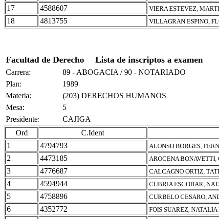
17
4588607
VIERA ESTEVEZ, MART
18
4813755
VILLAGRAN ESPINO, 
Facultad de Derecho
Lista de inscriptos a examen
Carrera:
89 - ABOGACIA / 90 - NOTARIADO
Plan:
1989
Materia:
(203) DERECHOS HUMANOS
Mesa:
5
Presidente:
CAJIGA
Ord
C.Ident
1
4794793
ALONSO BORGES, FER
2
4473185
AROCENA BONAVETTI,
3
4776687
CALCAGNO ORTIZ, TAT
4
4594944
CUBRIA ESCOBAR, NAT
5
4758896
CURBELO CESARO, AN
6
4352772
FOIS SUAREZ, NATALIA