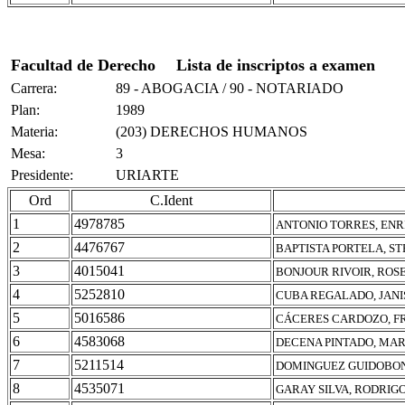
Facultad de Derecho
Lista de inscriptos a examen
Carrera:
89 - ABOGACIA / 90 - NOTARIADO
Plan:
1989
Materia:
(203) DERECHOS HUMANOS
Mesa:
3
Presidente:
URIARTE
Ord
C.Ident
1
4978785
ANTONIO TORRES, ENR
2
4476767
BAPTISTA PORTELA, S
3
4015041
BONJOUR RIVOIR, ROS
4
5252810
CUBA REGALADO, JANI
5
5016586
CÁCERES CARDOZO, F
6
4583068
DECENA PINTADO, MAR
7
5211514
DOMINGUEZ GUIDOBON
8
4535071
GARAY SILVA, RODRIG