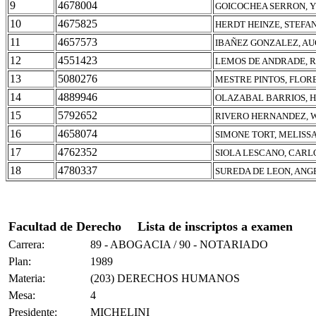
9
4678004
GOICOCHEA SERRON, Y
10
4675825
HERDT HEINZE, STEFA
11
4657573
IBAÑEZ GONZALEZ, A
12
4551423
LEMOS DE ANDRADE, 
13
5080276
MESTRE PINTOS, FLOR
14
4889946
OLAZABAL BARRIOS, 
15
5792652
RIVERO HERNANDEZ, 
16
4658074
SIMONE TORT, MELISS
17
4762352
SIOLA LESCANO, CARL
18
4780337
SUREDA DE LEON, ANG
Facultad de Derecho
Lista de inscriptos a examen
Carrera:
89 - ABOGACIA / 90 - NOTARIADO
Plan:
1989
Materia:
(203) DERECHOS HUMANOS
Mesa:
4
Presidente:
MICHELINI