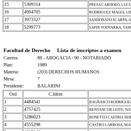
15
5309314
PRESA CARDOZO, LUCI
16
4994705
RODRIGUEZ MAGGI, LI
17
3973327
SANDONATO SCARPA, 
18
5299773
SAPIN VODVARKA, TA
Facultad de Derecho
Lista de inscriptos a examen
Carrera:
89 - ABOGACIA / 90 - NOTARIADO
Plan:
1989
Materia:
(203) DERECHOS HUMANOS
Mesa:
7
Presidente:
BALARINI
Ord
C.Ident
1
4484541
BAGÑASCO RODRIGUEZ,
2
4757425
BENTANCUR LEITE, NA
3
5286023
BONETTO CASTRO, SEB
4
4555298
CASTRO LARROSA, MA