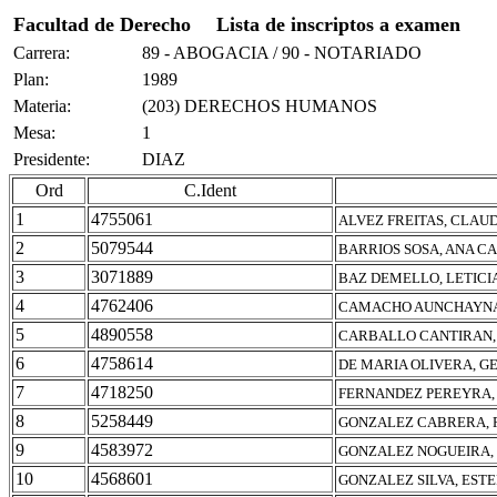
Facultad de Derecho
Lista de inscriptos a examen
Carrera:
89 - ABOGACIA / 90 - NOTARIADO
Plan:
1989
Materia:
(203) DERECHOS HUMANOS
Mesa:
1
Presidente:
DIAZ
Ord
C.Ident
1
4755061
ALVEZ FREITAS, CLAU
2
5079544
BARRIOS SOSA, ANA C
3
3071889
BAZ DEMELLO, LETIC
4
4762406
CAMACHO AUNCHAYNA
5
4890558
CARBALLO CANTIRAN, 
6
4758614
DE MARIA OLIVERA, G
7
4718250
FERNANDEZ PEREYRA, 
8
5258449
GONZALEZ CABRERA, 
9
4583972
GONZALEZ NOGUEIRA,
10
4568601
GONZALEZ SILVA, ESTE