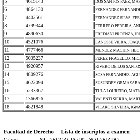
5
4615143
DOS SANTOS PAEZ, MA
6
4864130
FERNANDEZ FERNANDE
7
4402561
FERNANDEZ SILVA, F
8
4799344
FERRERO PEREIRA, A
9
4890630
FREDIANI PROENZA, IR
10
4521076
LANUSSE VIERA, JOAQ
11
4777466
MENDEZ MACHIN, HEC
12
5035237
PEREZ FRAGELLO, MI
13
4920957
RIVERO DE LOS SANTO
14
4809276
SOSA FERNANDEZ, AGU
15
4622094
SUSUNDEY ORMAZABA
16
5233367
TULA LOUREIRO, MAT
17
1366826
VALENTI SIERRA, MAR
18
4821848
VILARO SILVEIRA, IGN
Facultad de Derecho
Lista de inscriptos a examen
Carrera:
89 - ABOGACIA / 90 - NOTARIADO