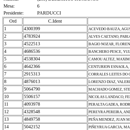
Mesa:
6
Presidente:
PARDUCCI
Ord
C.Ident
1
4300399
ACEVEDO BAUZA, AGU
2
4783924
ALVES CAETANO, PABL
3
4522513
BAGIO NOZAR, FLOREN
4
4686536
BANCHERO PESCE, YU
5
4538304
CAMOU ALTEZ, MAXIM
6
4642366
CENTURION ESNAOLA,
7
2915313
CORRALES LEITES DO 
8
4876013
LORENZO DIAZ, VALER
9
5064790
MACHADO GOMEZ, STE
10
5506157
NICOLAS LANDACO, F
11
4093978
PERALTA GADEA, RODR
12
4328548
PEREYRA PEREIRA, A
13
4849758
PEÑA MENDEZ, JUAN 
14
5042152
PIÑEYRUA GARCIA, MA