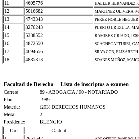
11
4605776
HALLER HERNANDEZ, 
12
5016682
MARTINEZ OLIVERA, M
13
4743343
PEREZ NOBLE HEGUERT
14
3276243
PUERTO URUZULA, MA
15
5388552
RAMIREZ CRIADO, JESI
16
4872550
SCAGNEGATTI SIRI, C
17
4694656
SILVA COR, ELIZABET
18
4885313
SOANES MUÑOZ, MAIC
Facultad de Derecho
Lista de inscriptos a examen
Carrera:
89 - ABOGACIA / 90 - NOTARIADO
Plan:
1989
Materia:
(203) DERECHOS HUMANOS
Mesa:
2
Presidente:
BLENGIO
Ord
C.Ident
1
2651547
ARROSPIDE PANERO, L