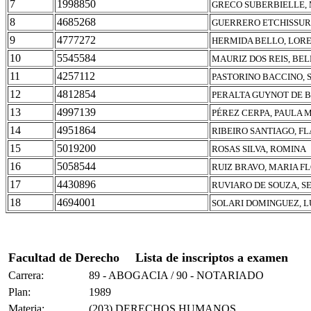
7
1998850
GRECO SUBERBIELLE, 
8
4685268
GUERRERO ETCHISSUR
9
4777272
HERMIDA BELLO, LOR
10
5545584
MAURIZ DOS REIS, BE
11
4257112
PASTORINO BACCINO, 
12
4812854
PERALTA GUYNOT DE 
13
4997139
PÉREZ CERPA, PAULA 
14
4951864
RIBEIRO SANTIAGO, FL
15
5019200
ROSAS SILVA, ROMINA
16
5058544
RUIZ BRAVO, MARIA F
17
4430896
RUVIARO DE SOUZA, S
18
4694001
SOLARI DOMINGUEZ, L
Facultad de Derecho
Lista de inscriptos a examen
Carrera:
89 - ABOGACIA / 90 - NOTARIADO
Plan:
1989
Materia:
(203) DERECHOS HUMANOS