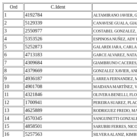
Ord
C.Ident
1
4192784
ALTAMIRANO JAVIER, 
2
5129339
CANAVESE GUALA, GI
3
2550977
COSTABEL GONZALEZ,
4
5353526
ESPINOSA NUÑEZ, ADY
5
5252873
GALARDI JARA, CARL
6
4713183
GARCE ALVAREZ, NATA
7
4309684
GIAMBRUNO CACERES,
8
4379669
GONZALEZ XAVIER, AN
9
4936187
LARREA FERNANDEZ, 
10
4901708
MAIDANA MARTÍNEZ, 
11
4321846
OLIVERA BENELLI, FL
12
1700941
PEREIRA SUAREZ, PLA
13
4625889
RODRIGUEZ FREDO, MA
14
4570345
SANGUINETTI GONZAL
15
4858501
SARUBBI FERRES, NIC
16
5257563
SILVERA ALANIZ, KIMB