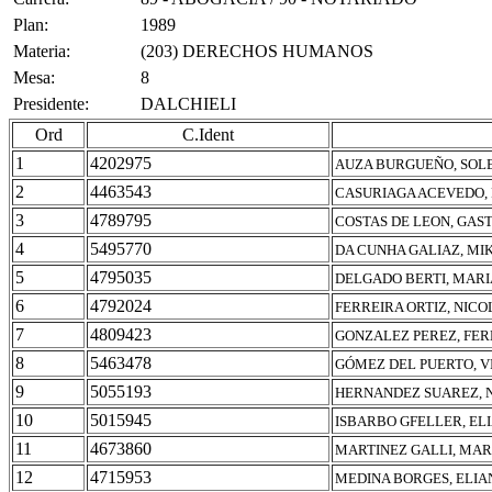
Plan:
1989
Materia:
(203) DERECHOS HUMANOS
Mesa:
8
Presidente:
DALCHIELI
Ord
C.Ident
1
4202975
AUZA BURGUEÑO, SOL
2
4463543
CASURIAGA ACEVEDO,
3
4789795
COSTAS DE LEON, GAS
4
5495770
DA CUNHA GALIAZ, MI
5
4795035
DELGADO BERTI, MARI
6
4792024
FERREIRA ORTIZ, NICO
7
4809423
GONZALEZ PEREZ, FE
8
5463478
GÓMEZ DEL PUERTO, V
9
5055193
HERNANDEZ SUAREZ, 
10
5015945
ISBARBO GFELLER, EL
11
4673860
MARTINEZ GALLI, MA
12
4715953
MEDINA BORGES, ELIA