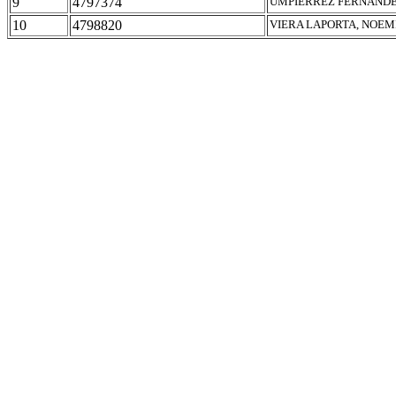
9
4797374
UMPIERREZ FERNANDE
10
4798820
VIERA LAPORTA, NOEM