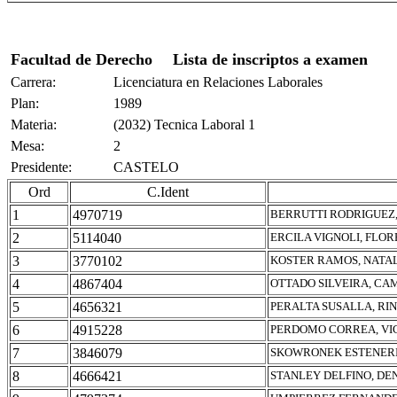
Facultad de Derecho
Lista de inscriptos a examen
Carrera:
Licenciatura en Relaciones Laborales
Plan:
1989
Materia:
(2032) Tecnica Laboral 1
Mesa:
2
Presidente:
CASTELO
Ord
C.Ident
1
4970719
BERRUTTI RODRIGUEZ
2
5114040
ERCILA VIGNOLI, FLO
3
3770102
KOSTER RAMOS, NATA
4
4867404
OTTADO SILVEIRA, CA
5
4656321
PERALTA SUSALLA, RI
6
4915228
PERDOMO CORREA, VI
7
3846079
SKOWRONEK ESTENERI,
8
4666421
STANLEY DELFINO, DE