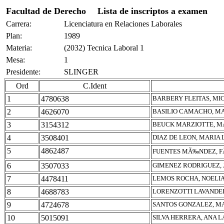
Facultad de Derecho
Lista de inscriptos a examen
Carrera:
Licenciatura en Relaciones Laborales
Plan:
1989
Materia:
(2032) Tecnica Laboral 1
Mesa:
1
Presidente:
SLINGER
Ord
C.Ident
1
4780638
BARBERY FLEITAS, MI
2
4626070
BASILIO CAMACHO, MA
3
3154312
BEUCK MARZIOTTE, M
4
3508401
DIAZ DE LEON, MARIA
5
4862487
FUENTES MÃ‰NDEZ, FÃ
6
3507033
GIMENEZ RODRIGUEZ, 
7
4478411
LEMOS ROCHA, NOELIA
8
4688783
LORENZOTTI LAVANDEI
9
4724678
SANTOS GONZALEZ, M
10
5015091
SILVA HERRERA, ANA 