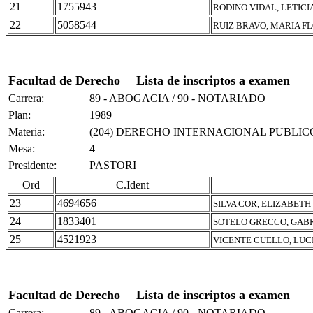
21
1755943
RODINO VIDAL, LETICI
22
5058544
RUIZ BRAVO, MARIA F
Facultad de Derecho
Lista de inscriptos a examen
Carrera:
89 - ABOGACIA / 90 - NOTARIADO
Plan:
1989
Materia:
(204) DERECHO INTERNACIONAL PUBLIC
Mesa:
4
Presidente:
PASTORI
Ord
C.Ident
23
4694656
SILVA COR, ELIZABET
24
1833401
SOTELO GRECCO, GAB
25
4521923
VICENTE CUELLO, LUC
Facultad de Derecho
Lista de inscriptos a examen
Carrera:
89 - ABOGACIA / 90 - NOTARIADO