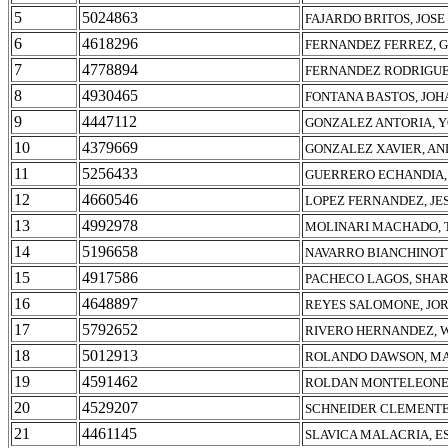
5
5024863
FAJARDO BRITOS, JOS
6
4618296
FERNANDEZ FERREZ, 
7
4778894
FERNANDEZ RODRIGUE
8
4930465
FONTANA BASTOS, JO
9
4447112
GONZALEZ ANTORIA, 
10
4379669
GONZALEZ XAVIER, AN
11
5256433
GUERRERO ECHANDIA,
12
4660546
LOPEZ FERNANDEZ, JE
13
4992978
MOLINARI MACHADO,
14
5196658
NAVARRO BIANCHINOTT
15
4917586
PACHECO LAGOS, SHA
16
4648897
REYES SALOMONE, JO
17
5792652
RIVERO HERNANDEZ, 
18
5012913
ROLANDO DAWSON, MA
19
4591462
ROLDAN MONTELEONE,
20
4529207
SCHNEIDER CLEMENTE
21
4461145
SLAVICA MALACRIA, E