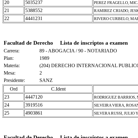
20
5035237
PEREZ FRAGELLO, MI
21
5388552
RAMIREZ CRIADO, JESI
22
4441231
RIVERO CURBELO, MAR
Facultad de Derecho
Lista de inscriptos a examen
Carrera:
89 - ABOGACIA / 90 - NOTARIADO
Plan:
1989
Materia:
(204) DERECHO INTERNACIONAL PUBLIC
Mesa:
2
Presidente:
SANZ
Ord
C.Ident
23
4447120
RODRIGUEZ BARRIOS, 
24
3919516
SILVEIRA VIERA, ROS
25
4903861
SILVERA RUSSI, JULIO 
Facultad de Derecho
Lista de inscriptos a examen