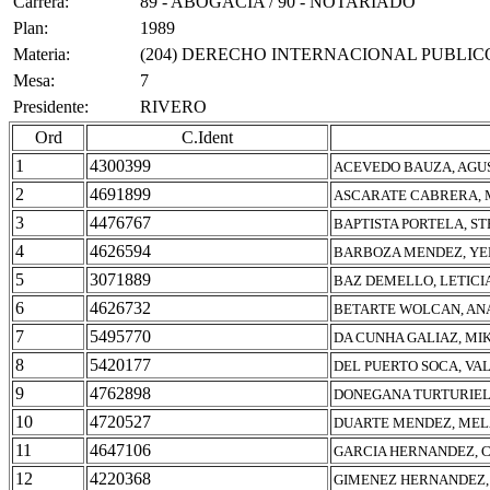
Carrera:
89 - ABOGACIA / 90 - NOTARIADO
Plan:
1989
Materia:
(204) DERECHO INTERNACIONAL PUBLIC
Mesa:
7
Presidente:
RIVERO
Ord
C.Ident
1
4300399
ACEVEDO BAUZA, AGU
2
4691899
ASCARATE CABRERA,
3
4476767
BAPTISTA PORTELA, S
4
4626594
BARBOZA MENDEZ, YE
5
3071889
BAZ DEMELLO, LETIC
6
4626732
BETARTE WOLCAN, AN
7
5495770
DA CUNHA GALIAZ, MI
8
5420177
DEL PUERTO SOCA, VA
9
4762898
DONEGANA TURTURIELL
10
4720527
DUARTE MENDEZ, MEL
11
4647106
GARCIA HERNANDEZ, C
12
4220368
GIMENEZ HERNANDEZ,