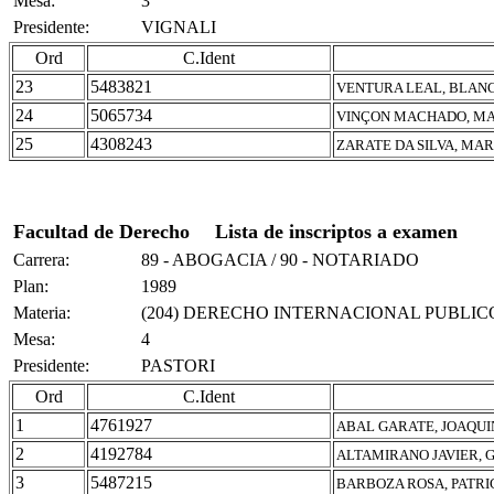
Mesa:
3
Presidente:
VIGNALI
Ord
C.Ident
23
5483821
VENTURA LEAL, BLAN
24
5065734
VINÇON MACHADO, MA
25
4308243
ZARATE DA SILVA, MAR
Facultad de Derecho
Lista de inscriptos a examen
Carrera:
89 - ABOGACIA / 90 - NOTARIADO
Plan:
1989
Materia:
(204) DERECHO INTERNACIONAL PUBLIC
Mesa:
4
Presidente:
PASTORI
Ord
C.Ident
1
4761927
ABAL GARATE, JOAQUI
2
4192784
ALTAMIRANO JAVIER, 
3
5487215
BARBOZA ROSA, PATRI