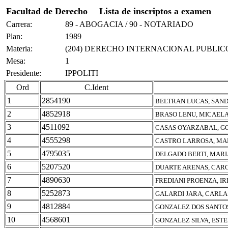
Facultad de Derecho
Lista de inscriptos a examen
Carrera:
89 - ABOGACIA / 90 - NOTARIADO
Plan:
1989
Materia:
(204) DERECHO INTERNACIONAL PUBLIC
Mesa:
1
Presidente:
IPPOLITI
Ord
C.Ident
1
2854190
BELTRAN LUCAS, SAND
2
4852918
BRASO LENU, MICAEL
3
4511092
CASAS OYARZABAL, G
4
4555298
CASTRO LARROSA, MA
5
4795035
DELGADO BERTI, MARI
6
5207520
DUARTE ARENAS, CAR
7
4890630
FREDIANI PROENZA, IR
8
5252873
GALARDI JARA, CARL
9
4812884
GONZALEZ DOS SANTO
10
4568601
GONZALEZ SILVA, ESTE