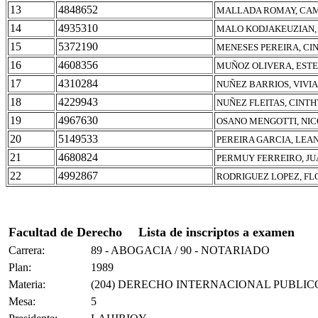
13
4848652
MALLADA ROMAY, CAM
14
4935310
MALO KODJAKEUZIAN,
15
5372190
MENESES PEREIRA, CI
16
4608356
MUÑOZ OLIVERA, ESTE
17
4310284
NUÑEZ BARRIOS, VIVI
18
4229943
NUÑEZ FLEITAS, CINTH
19
4967630
OSANO MENGOTTI, NIC
20
5149533
PEREIRA GARCIA, LEA
21
4680824
PERMUY FERREIRO, J
22
4992867
RODRIGUEZ LOPEZ, FL
Facultad de Derecho
Lista de inscriptos a examen
Carrera:
89 - ABOGACIA / 90 - NOTARIADO
Plan:
1989
Materia:
(204) DERECHO INTERNACIONAL PUBLIC
Mesa:
5