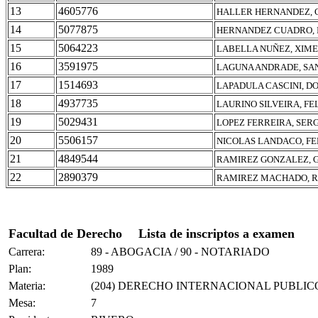
13
4605776
HALLER HERNANDEZ, 
14
5077875
HERNANDEZ CUADRO, 
15
5064223
LABELLA NUÑEZ, XIM
16
3591975
LAGUNA ANDRADE, SA
17
1514693
LAPADULA CASCINI, 
18
4937735
LAURINO SILVEIRA, FE
19
5029431
LOPEZ FERREIRA, SER
20
5506157
NICOLAS LANDACO, F
21
4849544
RAMIREZ GONZALEZ, 
22
2890379
RAMIREZ MACHADO, R
Facultad de Derecho
Lista de inscriptos a examen
Carrera:
89 - ABOGACIA / 90 - NOTARIADO
Plan:
1989
Materia:
(204) DERECHO INTERNACIONAL PUBLIC
Mesa:
7