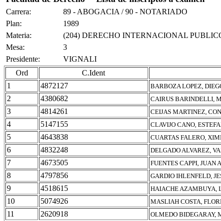
Carrera:
89 - ABOGACIA / 90 - NOTARIADO
Plan:
1989
Materia:
(204) DERECHO INTERNACIONAL PUBLIC
Mesa:
3
Presidente:
VIGNALI
Ord
C.Ident
1
4872127
BARBOZA LOPEZ, DIEG
2
4380682
CAIRUS BARINDELLI, 
3
4814261
CEIJAS MARTINEZ, CO
4
5147155
CLAVIJO CANO, ESTEF
5
4643838
CUARTAS FALERO, XI
6
4832248
DELGADO ALVAREZ, VA
7
4673505
FUENTES CAPPI, JUAN
8
4797856
GARDIO IHLENFELD, JE
9
4518615
HAIACHE AZAMBUYA, 
10
5074926
MASLIAH COSTA, FLOR
11
2620918
OLMEDO BIDEGARAY, 