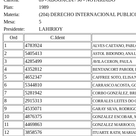
Plan:
1989
Materia:
(204) DERECHO INTERNACIONAL PUBLIC
Mesa:
5
Presidente:
LAHIRIOY
Ord
C.Ident
1
4783924
ALVES CAETANO, PABL
2
5405413
ASTOL BIDONDO, ANA 
3
4285499
AVILA CERON, PAULA
4
4352812
BENTANCORT PARODI, 
5
4652347
CAFFREE SOTO, ELISA
6
5344810
CARRASCO ACOSTA, G
7
5281942
CORBO GONZÁLEZ, BR
8
2915313
CORRALES LEITES DO 
9
4535071
GARAY SILVA, RODRIG
10
4876375
GONZALEZ ESCOBAR,
11
4469863
GONZALEZ MARROCO, 
12
3858576
ITUARTE RATH, MARI