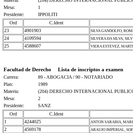
Materia:
(204) DERECHO INTERNACIONAL PUBLIC
Mesa:
1
Presidente:
IPPOLITI
Ord
C.Ident
23
4901903
SILVA GANDOLFO, ROM
24
4109594
SILVERA DA SILVA, SIL
25
4588607
VIERA ESTEVEZ, MART
Facultad de Derecho
Lista de inscriptos a examen
Carrera:
89 - ABOGACIA / 90 - NOTARIADO
Plan:
1989
Materia:
(204) DERECHO INTERNACIONAL PUBLIC
Mesa:
2
Presidente:
SANZ
Ord
C.Ident
1
4244025
ANTON SARABIA, MAR
2
4569178
ARAUJO IMPERIAL, SOF