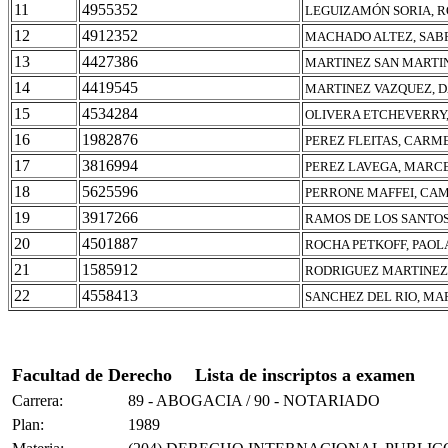
11
4955352
LEGUIZAMÓN SORIA, 
12
4912352
MACHADO ALTEZ, SAB
13
4427386
MARTINEZ SAN MARTIN
14
4419545
MARTINEZ VAZQUEZ, D
15
4534284
OLIVERA ETCHEVERRY
16
1982876
PEREZ FLEITAS, CARM
17
3816994
PEREZ LAVEGA, MARCE
18
5625596
PERRONE MAFFEI, CA
19
3917266
RAMOS DE LOS SANTOS
20
4501887
ROCHA PETKOFF, PAOLA
21
1585912
RODRIGUEZ MARTINEZ
22
4558413
SANCHEZ DEL RIO, MA
Facultad de Derecho
Lista de inscriptos a examen
Carrera:
89 - ABOGACIA / 90 - NOTARIADO
Plan:
1989