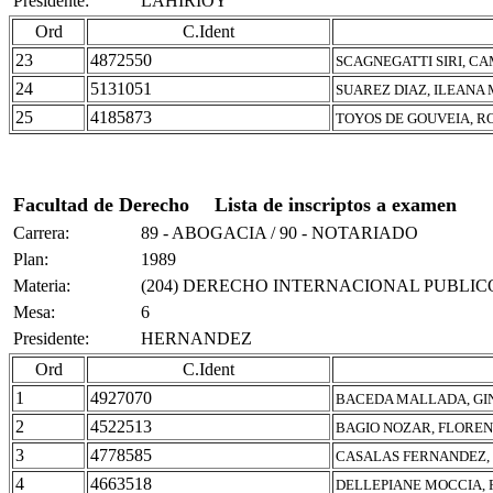
Presidente:
LAHIRIOY
Ord
C.Ident
23
4872550
SCAGNEGATTI SIRI, C
24
5131051
SUAREZ DIAZ, ILEANA
25
4185873
TOYOS DE GOUVEIA, R
Facultad de Derecho
Lista de inscriptos a examen
Carrera:
89 - ABOGACIA / 90 - NOTARIADO
Plan:
1989
Materia:
(204) DERECHO INTERNACIONAL PUBLIC
Mesa:
6
Presidente:
HERNANDEZ
Ord
C.Ident
1
4927070
BACEDA MALLADA, GI
2
4522513
BAGIO NOZAR, FLOREN
3
4778585
CASALAS FERNANDEZ,
4
4663518
DELLEPIANE MOCCIA,