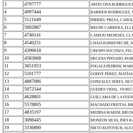
3
4797777
ARTECONA RODRIGUEZ
4
4997444
BARRIOS RODRIGUEZ,
5
5121649
BIRRIEL PRESA, CARO
6
5002887
BRUNE CABRERA, ELLI
7
4749141
CAMEJO MENESES, CL
8
4540251
CHAIA BARRENECHE, 
9
4399618
CRESPO SUCUNZA, FEL
10
4583068
DECENA PINTADO, MAR
11
3651953
FOGAZA PEDRINI, MAR
12
5101777
GODOY PÉREZ, MATÍA
13
4887086
GONZALEZ SERES, SIL
14
5072544
GUEDES VIDAL, VENEC
15
4628801
GUILLAMA DE LA FUEN
16
5578805
MACHADO FREITAS, B
17
4835197
MEDINA MARINI, BRU
18
3098445
MONZON SILVA, INES 
19
3336890
NIETO KOTOVICH, AL