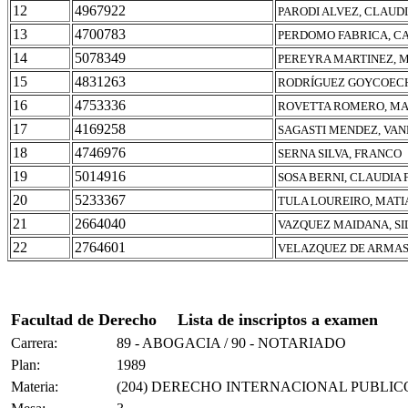
12
4967922
PARODI ALVEZ, CLAUD
13
4700783
PERDOMO FABRICA, C
14
5078349
PEREYRA MARTINEZ, 
15
4831263
RODRÍGUEZ GOYCOECH
16
4753336
ROVETTA ROMERO, MA
17
4169258
SAGASTI MENDEZ, VAN
18
4746976
SERNA SILVA, FRANCO
19
5014916
SOSA BERNI, CLAUDIA
20
5233367
TULA LOUREIRO, MAT
21
2664040
VAZQUEZ MAIDANA, SI
22
2764601
VELAZQUEZ DE ARMAS
Facultad de Derecho
Lista de inscriptos a examen
Carrera:
89 - ABOGACIA / 90 - NOTARIADO
Plan:
1989
Materia:
(204) DERECHO INTERNACIONAL PUBLIC