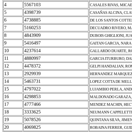
4
5567103
CASALES RIVAS, MICA
5
4398739
CASAÑAS ALCINA, CLA
6
4738885
DE LOS SANTOS COTTE
7
5160253
DECUADRO RIVERO, M
8
4843909
DUBOIS GHIGLIONI, JU
9
5416497
GAITAN GARCIA, NARA
10
4237614
GALLARDO DUARTE, R
11
4880997
GARCIA ITURBURO, DA
12
4478372
GELPI HANDALIAN, RO
13
2929939
HERNANDEZ MARQUEZ,
14
5463731
LOPEZ COTTA DE MELL
15
4797022
LUJAMBIO PERLA, AND
16
4298853
MALDONADO GARAZA, 
17
4777466
MENDEZ MACHIN, HEC
18
3333625
NEUMANN CAPPELETTI
19
5078526
QUINTANA SILVA, JIME
20
4069825
ROBAINA FERRER, GU