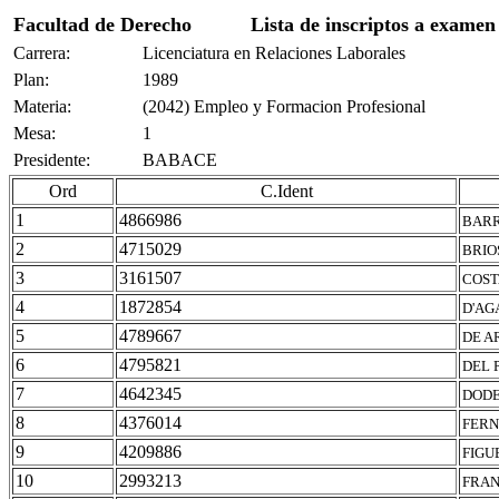
Facultad de Derecho
Lista de inscriptos a examen
Carrera:
Licenciatura en Relaciones Laborales
Plan:
1989
Materia:
(2042) Empleo y Formacion Profesional
Mesa:
1
Presidente:
BABACE
Ord
C.Ident
1
4866986
BARR
2
4715029
BRIO
3
3161507
COST
4
1872854
D'AG
5
4789667
DE A
6
4795821
DEL 
7
4642345
DODE
8
4376014
FERN
9
4209886
FIGU
10
2993213
FRAN