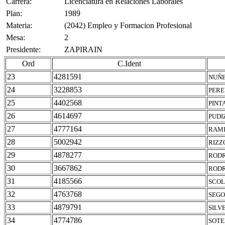
Carrera:
Licenciatura en Relaciones Laborales
Plan:
1989
Materia:
(2042) Empleo y Formacion Profesional
Mesa:
2
Presidente:
ZAPIRAIN
Ord
C.Ident
23
4281591
NUÑE
24
3228853
PERE
25
4402568
PINT
26
4614697
PUDI
27
4777164
RAMI
28
5002942
RIZZ
29
4878277
RODR
30
3667862
RODR
31
4185566
SCOL
32
4763768
SEGO
33
4879791
SILV
34
4774786
SOTE