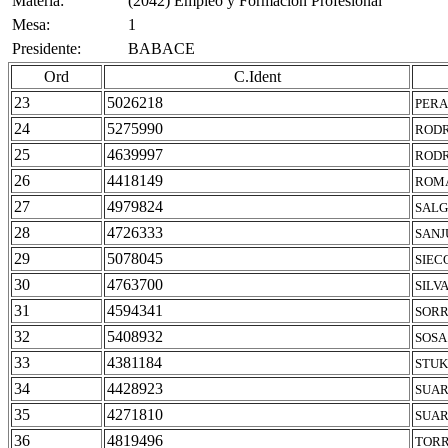
Materia:
(2042) Empleo y Formacion Profesional
Mesa:
1
Presidente:
BABACE
Ord
C.Ident
23
5026218
PERA
24
5275990
RODR
25
4639997
RODR
26
4418149
ROMA
27
4979824
SALG
28
4726333
SANJ
29
5078045
SIEC
30
4763700
SILV
31
4594341
SORR
32
5408932
SOSA
33
4381184
STUK
34
4428923
SUAR
35
4271810
SUAR
36
4819496
TORR