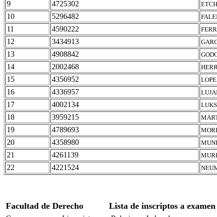
9
4725302
ETCH
10
5296482
FALE
11
4590222
FERR
12
3434913
GARC
13
4908842
GODO
14
2002468
HERR
15
4356952
LOPE
16
4336957
LUJA
17
4002134
LUKS
18
3959215
MART
19
4789693
MORE
20
4358980
MUNI
21
4261139
MURI
22
4221524
NEUM
Facultad de Derecho
Lista de inscriptos a examen