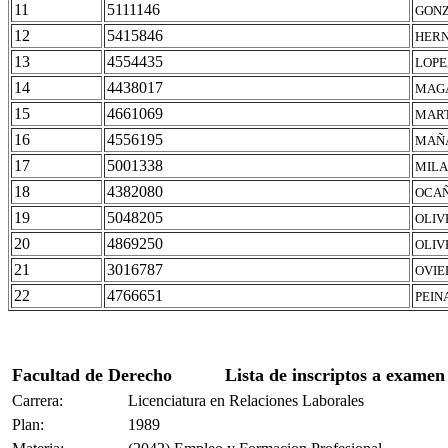
11
5111146
GONZ
12
5415846
HERN
13
4554435
LOPE
14
4438017
MAGA
15
4661069
MART
16
4556195
MAÑA
17
5001338
MILA
18
4382080
OCAÑ
19
5048205
OLIV
20
4869250
OLIV
21
3016787
OVIE
22
4766651
PEIN
Facultad de Derecho
Lista de inscriptos a examen
Carrera:
Licenciatura en Relaciones Laborales
Plan:
1989