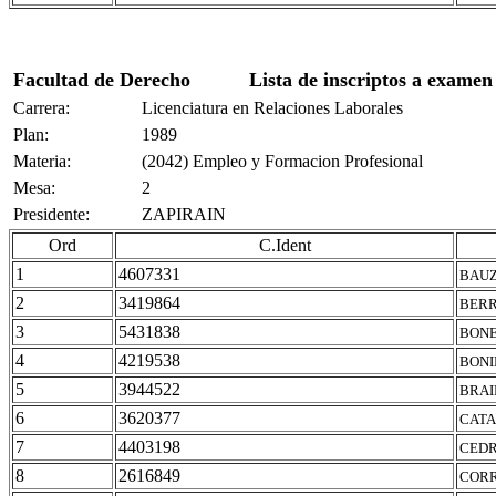
Facultad de Derecho
Lista de inscriptos a examen
Carrera:
Licenciatura en Relaciones Laborales
Plan:
1989
Materia:
(2042) Empleo y Formacion Profesional
Mesa:
2
Presidente:
ZAPIRAIN
Ord
C.Ident
1
4607331
BAUZ
2
3419864
BERR
3
5431838
BONE
4
4219538
BONI
5
3944522
BRAI
6
3620377
CATA
7
4403198
CEDR
8
2616849
CORR