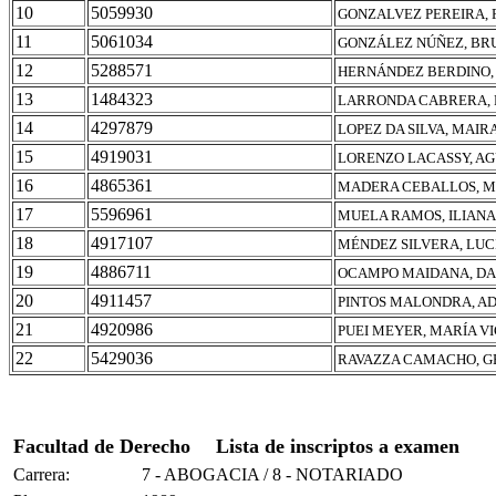
10
5059930
GONZALVEZ PEREIRA, 
11
5061034
GONZÁLEZ NÚÑEZ, BR
12
5288571
HERNÁNDEZ BERDINO,
13
1484323
LARRONDA CABRERA, 
14
4297879
LOPEZ DA SILVA, MAIR
15
4919031
LORENZO LACASSY, AG
16
4865361
MADERA CEBALLOS, M
17
5596961
MUELA RAMOS, ILIANA
18
4917107
MÉNDEZ SILVERA, LUC
19
4886711
OCAMPO MAIDANA, DA
20
4911457
PINTOS MALONDRA, A
21
4920986
PUEI MEYER, MARÍA V
22
5429036
RAVAZZA CAMACHO, 
Facultad de Derecho
Lista de inscriptos a examen
Carrera:
7 - ABOGACIA / 8 - NOTARIADO