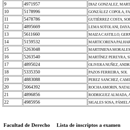
9
4971957
DIAZ GONZALEZ, MAR
10
5178996
GONZÁLEZ COPOLA, F
11
5478786
GUTIÉRREZ COSTA, SO
12
4895669
LEMA SOTOLANI, DAY
13
5611660
MAIZA CASTILLO, GE
14
5159532
MARTICORENA PALHARE
15
5263048
MARTINIENA MORALES
16
5263540
MARTÍNEZ PEREYRA, 
17
4895024
OLIVERA NUÑEZ, ANDR
18
5335350
PAZOS FERREIRA, SOL
19
4883088
PEREZ SANCHEZ, CAM
20
5064392
ROCHA AMORIN, NATAL
21
4896856
RODRIGUEZ ALMADA, A
22
4985956
SIGALES SOSA, PÁMEL
Facultad de Derecho
Lista de inscriptos a examen