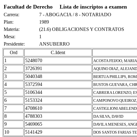
Facultad de Derecho
Lista de inscriptos a examen
Carrera:
7 - ABOGACIA / 8 - NOTARIADO
Plan:
1989
Materia:
(21.6) OBLIGACIONES Y CONTRATOS
Mesa:
1
Presidente:
ANSUBERRO
Ord
C.Ident
1
5248070
ACOSTA FEIJOO, MARI
2
3726391
AQUINO DIAZ, ALEJAN
3
5040348
BERTUA PHILLIPS, RO
4
5372594
BUSTOS GUEVARA, CH
5
5106344
CABRERA LORENZO, 
6
5153324
CAMPONOVO QUEIROZ,
7
4708610
CASTIGLIONI ABELEND
8
4788303
DA SILVA, DAVID
9
5469065
DAVILA MENESES, ANG
10
5141429
DOS SANTOS FARIAS TE