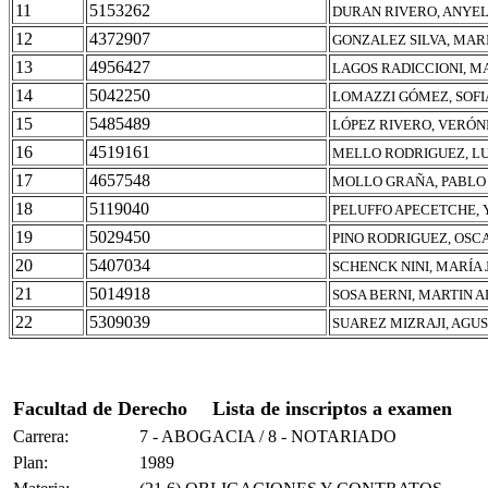
11
5153262
DURAN RIVERO, ANYEL
12
4372907
GONZALEZ SILVA, MAR
13
4956427
LAGOS RADICCIONI, M
14
5042250
LOMAZZI GÓMEZ, SOFI
15
5485489
LÓPEZ RIVERO, VERÓN
16
4519161
MELLO RODRIGUEZ, L
17
4657548
MOLLO GRAÑA, PABLO
18
5119040
PELUFFO APECETCHE, 
19
5029450
PINO RODRIGUEZ, OS
20
5407034
SCHENCK NINI, MARÍA 
21
5014918
SOSA BERNI, MARTIN 
22
5309039
SUAREZ MIZRAJI, AGUS
Facultad de Derecho
Lista de inscriptos a examen
Carrera:
7 - ABOGACIA / 8 - NOTARIADO
Plan:
1989