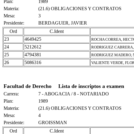
Plan:
1989
Materia:
(21.6) OBLIGACIONES Y CONTRATOS
Mesa:
3
Presidente:
BERDAGUER, JAVIER
Ord
C.Ident
23
4649425
ROCHA CORREA, HEC
24
5212612
RODRIGUEZ CABRERA,
25
4794381
RODRIGUEZ MADERO, 
26
5086316
VALIENTE VERDE, FLO
Facultad de Derecho
Lista de inscriptos a examen
Carrera:
7 - ABOGACIA / 8 - NOTARIADO
Plan:
1989
Materia:
(21.6) OBLIGACIONES Y CONTRATOS
Mesa:
4
Presidente:
GROISSMAN
Ord
C.Ident