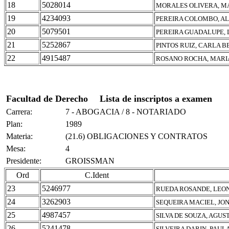
18
5028014
MORALES OLIVERA, M
19
4234093
PEREIRA COLOMBO, A
20
5079501
PEREIRA GUADALUPE, 
21
5252867
PINTOS RUIZ, CARLA B
22
4915487
ROSANO ROCHA, MARI
Facultad de Derecho
Lista de inscriptos a examen
Carrera:
7 - ABOGACIA / 8 - NOTARIADO
Plan:
1989
Materia:
(21.6) OBLIGACIONES Y CONTRATOS
Mesa:
4
Presidente:
GROISSMAN
Ord
C.Ident
23
5246977
RUEDA ROSANDE, LEO
24
3262903
SEQUEIRA MACIEL, JO
25
4987457
SILVA DE SOUZA, AGUS
26
5241478
SILVEIRA DARIN, PAUL