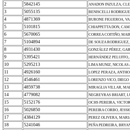
2
5842145
ANADON INZULZA, CLE
3
5055135
BENISCELLI RODRIGUE
4
4871369
BURONE FIGUEROA, V
5
5101815
CHIAPPETTA DON, CAM
6
5670065
CORREA COITIÑO, MAI
7
5104894
DE SOUZA RODRIGUEZ,
8
4931430
GONZÁLEZ PÉREZ, GAB
9
5395421
HERNÁNDEZ PELUFFO,
10
5295213
LIMA MUNIZ, NICOLAS
11
4926160
LOPEZ PERAZA, ANTH
12
4546461
LORENZO VICO, DIEGO
13
4859738
MIRAGLIA VILLAR, MA
14
4779082
NEGREYRAS BRIART, L
15
5152176
OCHS PEREIRA, VICTOR
16
5026850
PEREIRA CORBO, JESSI
17
4384129
PEREZ OLIVERA, MARI
18
5241046
PEÑA PEDREIRA, BRYA