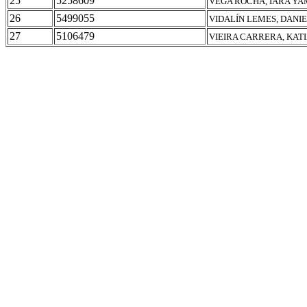
25
5258609
VEGA ROCHA, IARA YA
26
5499055
VIDALÍN LEMES, DANI
27
5106479
VIEIRA CARRERA, KAT