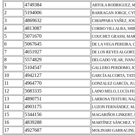
1
4749384
ARTOLA RODRIGUEZ, 
2
5194006
BARRAGAN JORGE, CY
3
4869632
CHIAPPARA YAÑEZ, JO
4
4813087
CORBO VILLALBA, SH
5
5071670
COUCHET GRASSI, MAR
6
5067645
DE LA VEGA PEREIRA,
7
4651927
DE LOS REYES ALGORT
8
5574829
DELGADO VILAR, IVANA
9
5104547
GALLERO PERDOMO, J
10
4942127
GARCÍA ALCORTA, TATI
11
4964770
GONZALEZ GARCÍA, J
12
5083335
LAINO MELO, LUCÍA F
13
4890751
LARROSA TESTURI, N
14
4903175
LUZON FERNÁNDEZ, M
15
5344156
MAGARIÑOS LINKERT, 
16
4839288
MARTÍNEZ SÁNCHEZ, Y
17
4927687
MOLINARI GARRACINI