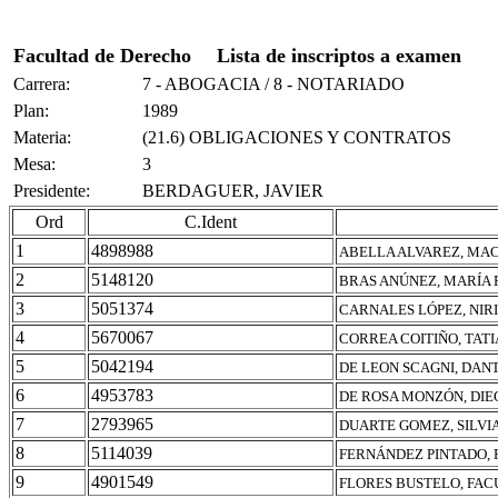
Facultad de Derecho
Lista de inscriptos a examen
Carrera:
7 - ABOGACIA / 8 - NOTARIADO
Plan:
1989
Materia:
(21.6) OBLIGACIONES Y CONTRATOS
Mesa:
3
Presidente:
BERDAGUER, JAVIER
Ord
C.Ident
1
4898988
ABELLA ALVAREZ, MA
2
5148120
BRAS ANÚNEZ, MARÍA 
3
5051374
CARNALES LÓPEZ, NIR
4
5670067
CORREA COITIÑO, TAT
5
5042194
DE LEON SCAGNI, DANT
6
4953783
DE ROSA MONZÓN, DIE
7
2793965
DUARTE GOMEZ, SILVI
8
5114039
FERNÁNDEZ PINTADO, 
9
4901549
FLORES BUSTELO, FA