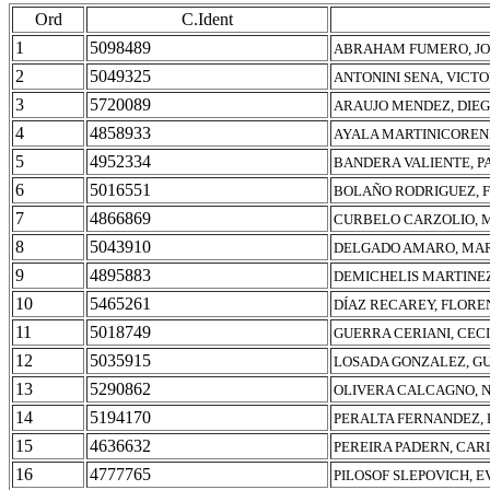
Ord
C.Ident
1
5098489
ABRAHAM FUMERO, J
2
5049325
ANTONINI SENA, VICT
3
5720089
ARAUJO MENDEZ, DIE
4
4858933
AYALA MARTINICOREN
5
4952334
BANDERA VALIENTE, 
6
5016551
BOLAÑO RODRIGUEZ, 
7
4866869
CURBELO CARZOLIO, 
8
5043910
DELGADO AMARO, MAR
9
4895883
DEMICHELIS MARTINEZ
10
5465261
DÍAZ RECAREY, FLORE
11
5018749
GUERRA CERIANI, CECI
12
5035915
LOSADA GONZALEZ, 
13
5290862
OLIVERA CALCAGNO, 
14
5194170
PERALTA FERNANDEZ, 
15
4636632
PEREIRA PADERN, CAR
16
4777765
PILOSOF SLEPOVICH, 