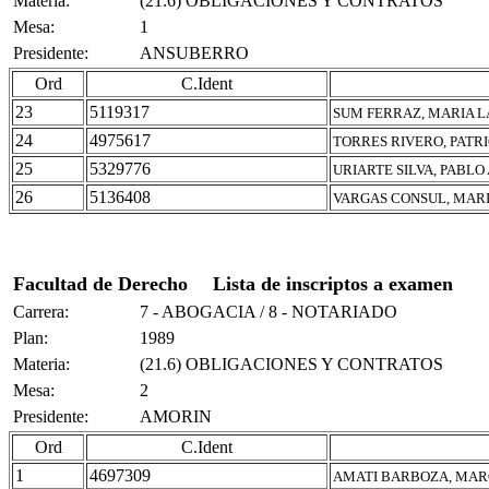
Materia:
(21.6) OBLIGACIONES Y CONTRATOS
Mesa:
1
Presidente:
ANSUBERRO
Ord
C.Ident
23
5119317
SUM FERRAZ, MARIA 
24
4975617
TORRES RIVERO, PATR
25
5329776
URIARTE SILVA, PABLO
26
5136408
VARGAS CONSUL, MAR
Facultad de Derecho
Lista de inscriptos a examen
Carrera:
7 - ABOGACIA / 8 - NOTARIADO
Plan:
1989
Materia:
(21.6) OBLIGACIONES Y CONTRATOS
Mesa:
2
Presidente:
AMORIN
Ord
C.Ident
1
4697309
AMATI BARBOZA, MAR