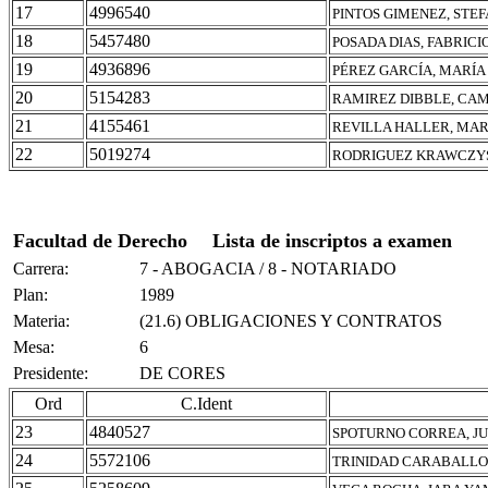
17
4996540
PINTOS GIMENEZ, STE
18
5457480
POSADA DIAS, FABRICI
19
4936896
PÉREZ GARCÍA, MARÍA
20
5154283
RAMIREZ DIBBLE, CA
21
4155461
REVILLA HALLER, MAR
22
5019274
RODRIGUEZ KRAWCZYS
Facultad de Derecho
Lista de inscriptos a examen
Carrera:
7 - ABOGACIA / 8 - NOTARIADO
Plan:
1989
Materia:
(21.6) OBLIGACIONES Y CONTRATOS
Mesa:
6
Presidente:
DE CORES
Ord
C.Ident
23
4840527
SPOTURNO CORREA, J
24
5572106
TRINIDAD CARABALLO,