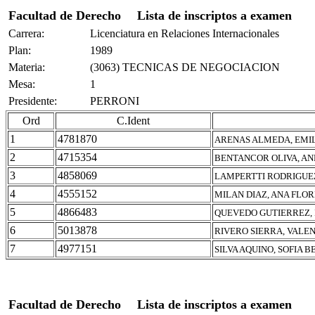
Facultad de Derecho
Lista de inscriptos a examen
Carrera:
Licenciatura en Relaciones Internacionales
Plan:
1989
Materia:
(3063) TECNICAS DE NEGOCIACION
Mesa:
1
Presidente:
PERRONI
Ord
C.Ident
1
4781870
ARENAS ALMEDA, EMIL
2
4715354
BENTANCOR OLIVA, A
3
4858069
LAMPERTTI RODRIGUE
4
4555152
MILAN DIAZ, ANA FLO
5
4866483
QUEVEDO GUTIERREZ, 
6
5013878
RIVERO SIERRA, VALE
7
4977151
SILVA AQUINO, SOFIA B
Facultad de Derecho
Lista de inscriptos a examen