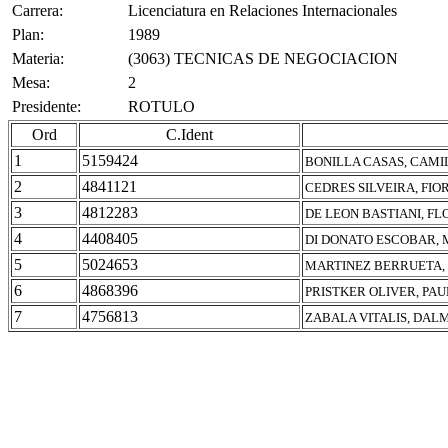
Carrera:
Licenciatura en Relaciones Internacionales
Plan:
1989
Materia:
(3063) TECNICAS DE NEGOCIACION
Mesa:
2
Presidente:
ROTULO
Ord
C.Ident
1
5159424
BONILLA CASAS, CAMI
2
4841121
CEDRES SILVEIRA, FIO
3
4812283
DE LEON BASTIANI, F
4
4408405
DI DONATO ESCOBAR,
5
5024653
MARTINEZ BERRUETA,
6
4868396
PRISTKER OLIVER, PA
7
4756813
ZABALA VITALIS, DAL