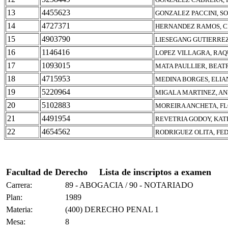
13
4455623
GONZALEZ PACCINI, SO
14
4727371
HERNANDEZ RAMOS, C
15
4903790
LIESEGANG GUTIERRE
16
1146416
LOPEZ VILLAGRA, RA
17
1093015
MATA PAULLIER, BEAT
18
4715953
MEDINA BORGES, ELIA
19
5220964
MIGALA MARTINEZ, A
20
5102883
MOREIRA ANCHETA, F
21
4491954
REVETRIA GODOY, KAT
22
4654562
RODRIGUEZ OLITA, FE
Facultad de Derecho
Lista de inscriptos a examen
Carrera:
89 - ABOGACIA / 90 - NOTARIADO
Plan:
1989
Materia:
(400) DERECHO PENAL 1
Mesa:
8