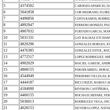
5
4374502
CARDOZO APARICIO, D
6
5041858
COR MEDRANO, FLORE
7
4496856
COSTA RAMOS, RODRIG
8
4892947
FERRERO BONIZZI, PA
9
4907032
FURTADO GARCIA, MAR
10
5031331
GAY BALMAZ ETCHAME
11
4820296
GONZALEZ BORGES, JO
12
4476385
GONZALEZ ESTOL, RO
13
4772517
LOPEZ RODRIGUEZ, M
14
4902029
MACIEL GARESE, ANDR
15
4868155
PARODI ABREU, HORAC
16
4544949
PERDOMO VILLEGAS, 
17
4444187
RICCI RIZZI, MARIA C
18
4184000
RIVERON CASTIÑEIRA, 
19
4460155
ROCHA ECHEPARE, FE
20
5036013
RODRIGUEZ VEGA, OSC
21
4628153
SILVEIRA LOPEZ, NATA