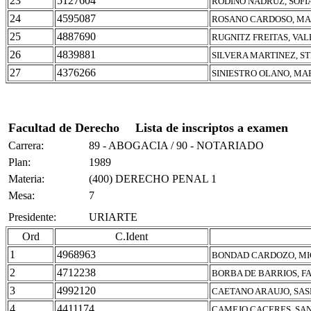
23
5127604
RODINO NADRUZ, SOFI
24
4595087
ROSANO CARDOSO, MAR
25
4887690
RUGNITZ FREITAS, VAL
26
4839881
SILVERA MARTINEZ, S
27
4376266
SINIESTRO OLANO, MA
Facultad de Derecho
Lista de inscriptos a examen
Carrera:
89 - ABOGACIA / 90 - NOTARIADO
Plan:
1989
Materia:
(400) DERECHO PENAL 1
Mesa:
7
Presidente:
URIARTE
Ord
C.Ident
1
4968963
BONDAD CARDOZO, M
2
4712238
BORBA DE BARRIOS, F
3
4992120
CAETANO ARAUJO, SA
4
4411174
CAMEJO CACERES, SAN