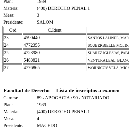
Plan:
1989
Materia:
(400) DERECHO PENAL 1
Mesa:
3
Presidente:
SALOM
Ord
C.Ident
23
4590440
SANTOS LALINDE, MAR
24
4772355
SOUBERBIELLE MOLINA
25
4723980
SUAREZ IGLESIAS, PAB
26
5483821
VENTURA LEAL, BLAN
27
4776865
WORNICOV VELA, MIC
Facultad de Derecho
Lista de inscriptos a examen
Carrera:
89 - ABOGACIA / 90 - NOTARIADO
Plan:
1989
Materia:
(400) DERECHO PENAL 1
Mesa:
4
Presidente:
MACEDO