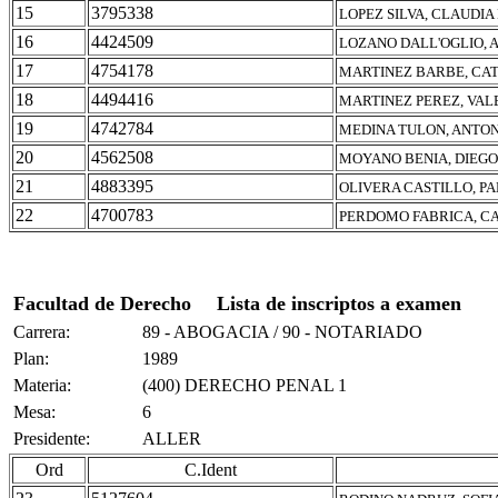
15
3795338
LOPEZ SILVA, CLAUDIA
16
4424509
LOZANO DALL'OGLIO, 
17
4754178
MARTINEZ BARBE, CAT
18
4494416
MARTINEZ PEREZ, VAL
19
4742784
MEDINA TULON, ANTO
20
4562508
MOYANO BENIA, DIEG
21
4883395
OLIVERA CASTILLO, P
22
4700783
PERDOMO FABRICA, C
Facultad de Derecho
Lista de inscriptos a examen
Carrera:
89 - ABOGACIA / 90 - NOTARIADO
Plan:
1989
Materia:
(400) DERECHO PENAL 1
Mesa:
6
Presidente:
ALLER
Ord
C.Ident