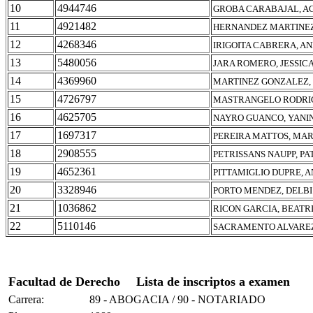
10
4944746
GROBA CARABAJAL, A
11
4921482
HERNANDEZ MARTINEZ
12
4268346
IRIGOITA CABRERA, A
13
5480056
JARA ROMERO, JESSIC
14
4369960
MARTINEZ GONZALEZ,
15
4726797
MASTRANGELO RODRIG
16
4625705
NAYRO GUANCO, YANI
17
1697317
PEREIRA MATTOS, MA
18
2908555
PETRISSANS NAUPP, P
19
4652361
PITTAMIGLIO DUPRE, 
20
3328946
PORTO MENDEZ, DELBI
21
1036862
RICON GARCIA, BEATR
22
5110146
SACRAMENTO ALVAREZ
Facultad de Derecho
Lista de inscriptos a examen
Carrera:
89 - ABOGACIA / 90 - NOTARIADO