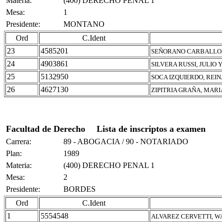
Materia:
(400) DERECHO PENAL 1
Mesa:
1
Presidente:
MONTANO
Ord
C.Ident
23
4585201
SEÑORANO CARBALLO,
24
4903861
SILVERA RUSSI, JULIO 
25
5132950
SOCA IZQUIERDO, REI
26
4627130
ZIPITRIA GRAÑA, MAR
Facultad de Derecho
Lista de inscriptos a examen
Carrera:
89 - ABOGACIA / 90 - NOTARIADO
Plan:
1989
Materia:
(400) DERECHO PENAL 1
Mesa:
2
Presidente:
BORDES
Ord
C.Ident
1
5554548
ALVAREZ CERVETTI, W