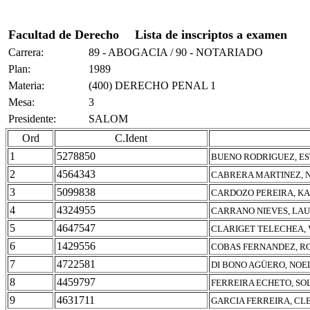
Facultad de Derecho
Lista de inscriptos a examen
Carrera:
89 - ABOGACIA / 90 - NOTARIADO
Plan:
1989
Materia:
(400) DERECHO PENAL 1
Mesa:
3
Presidente:
SALOM
Ord
C.Ident
1
5278850
BUENO RODRIGUEZ, E
2
4564343
CABRERA MARTINEZ, 
3
5099838
CARDOZO PEREIRA, KA
4
4324955
CARRANO NIEVES, LA
5
4647547
CLARIGET TELECHEA,
6
1429556
COBAS FERNANDEZ, RO
7
4722581
DI BONO AGÜERO, NOE
8
4459797
FERREIRA ECHETO, SO
9
4631711
GARCIA FERREIRA, CLE