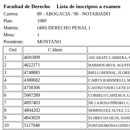
Facultad de Derecho
Lista de inscriptos a examen
Carrera:
89 - ABOGACIA / 90 - NOTARIADO
Plan:
1989
Materia:
(400) DERECHO PENAL 1
Mesa:
1
Presidente:
MONTANO
Ord
C.Ident
1
4691899
ASCARATE CABRERA,
2
4622271
BARRIOS HEUS, AGUST
3
4748885
BIELLI BERNAL, FLOR
4
4380682
CAIRUS BARINDELLI, 
5
4758306
CASTRO SAVIO, LETIC
6
5087289
CURBELO LAPIZAGA, G
7
4897403
DE LA ROSA PIÑEIRO, 
8
4804202
DOMINGUEZ ALVEZ, C
9
4843029
FLORES DA SILVA, NA
10
5117048
FONTANAROSSA GONZA