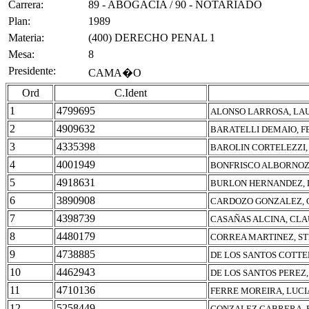
Carrera:
89 - ABOGACIA / 90 - NOTARIADO
Plan:
1989
Materia:
(400) DERECHO PENAL 1
Mesa:
8
Presidente:
CAMA�O
Ord
C.Ident
1
4799695
ALONSO LARROSA, LA
2
4909632
BARATELLI DEMAIO, F
3
4335398
BAROLIN CORTELEZZI,
4
4001949
BONFRISCO ALBORNOZ
5
4918631
BURLON HERNANDEZ, 
6
3890908
CARDOZO GONZALEZ, 
7
4398739
CASAÑAS ALCINA, CLA
8
4480179
CORREA MARTINEZ, S
9
4738885
DE LOS SANTOS COTTE
10
4462943
DE LOS SANTOS PEREZ,
11
4710136
FERRE MOREIRA, LUCI
12
5258449
GONZALEZ CABRERA, 