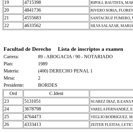
19
4715398
RIPOLL BAUTISTA, MA
20
4841736
RIVERO SORIA, FLOREN
21
4555683
SANTACRUZ FUMERO, 
22
4633562
SILVA SALAZAR, MARI
Facultad de Derecho
Lista de inscriptos a examen
Carrera:
89 - ABOGACIA / 90 - NOTARIADO
Plan:
1989
Materia:
(400) DERECHO PENAL 1
Mesa:
2
Presidente:
BORDES
Ord
C.Ident
23
5131051
SUAREZ DIAZ, ILEANA
24
3678798
VARELA FERNANDEZ, 
25
4764473
VEGLIO RODRIGUEZ, M
26
4333413
ZEITER FLEITAS, LETI