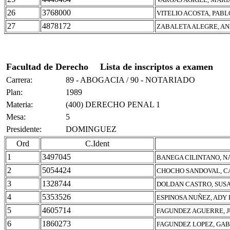
26
3768000
VITELIO ACOSTA, PAB
27
4878172
ZABALETA ALEGRE, A
Facultad de Derecho
Lista de inscriptos a examen
Carrera:
89 - ABOGACIA / 90 - NOTARIADO
Plan:
1989
Materia:
(400) DERECHO PENAL 1
Mesa:
5
Presidente:
DOMINGUEZ
Ord
C.Ident
1
3497045
BANEGA CILINTANO, N
2
5054424
CHOCHO SANDOVAL, C
3
1328744
DOLDAN CASTRO, SUS
4
5353526
ESPINOSA NUÑEZ, ADY
5
4605714
FAGUNDEZ AGUERRE, 
6
1860273
FAGUNDEZ LOPEZ, GA