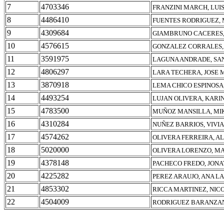
7
4703346
FRANZINI MARCH, LUI
8
4486410
FUENTES RODRIGUEZ, 
9
4309684
GIAMBRUNO CACERES,
10
4576615
GONZALEZ CORRALES,
11
3591975
LAGUNA ANDRADE, SA
12
4806297
LARA TECHERA, JOSE 
13
3870918
LEMA CHICO ESPINOSA
14
4493254
LUJAN OLIVERA, KAR
15
4783500
MUÑOZ MANSILLA, MI
16
4310284
NUÑEZ BARRIOS, VIVI
17
4574262
OLIVERA FERREIRA, A
18
5020000
OLIVERA LORENZO, MA
19
4378148
PACHECO FREDO, JON
20
4225282
PEREZ ARAUJO, ANA L
21
4853302
RICCA MARTINEZ, NIC
22
4504009
RODRIGUEZ BARANZAN