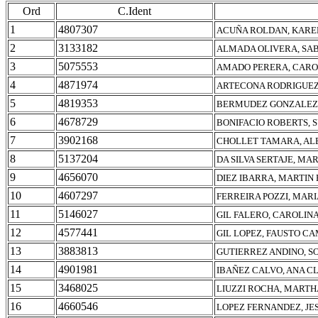
Ord
C.Ident
1
4807307
ACUÑA ROLDAN, KARE
2
3133182
ALMADA OLIVERA, SA
3
5075553
AMADO PERERA, CARO
4
4871974
ARTECONA RODRIGUEZ
5
4819353
BERMUDEZ GONZALEZ,
6
4678729
BONIFACIO ROBERTS, 
7
3902168
CHOLLET TAMARA, AL
8
5137204
DA SILVA SERTAJE, MA
9
4656070
DIEZ IBARRA, MARTI
10
4607297
FERREIRA POZZI, MARI
11
5146027
GIL FALERO, CAROLIN
12
4577441
GIL LOPEZ, FAUSTO C
13
3883813
GUTIERREZ ANDINO, S
14
4901981
IBAÑEZ CALVO, ANA C
15
3468025
LIUZZI ROCHA, MARTH
16
4660546
LOPEZ FERNANDEZ, JE