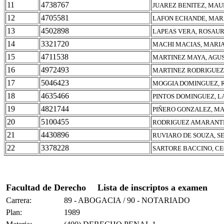
11
4738767
JUAREZ BENITEZ, MAU
12
4705581
LAFON ECHANDE, MAR
13
4502898
LAPEAS VERA, ROSAU
14
3321720
MACHI MACIAS, MARI
15
4711538
MARTINEZ MAYA, AGU
16
4972493
MARTINEZ RODRIGUEZ,
17
5046423
MOGGIA DOMINGUEZ, 
18
4635466
PINTOS DOMINGUEZ, L
19
4821744
PIÑERO GONZALEZ, M
20
5100455
RODRIGUEZ AMARANTE
21
4430896
RUVIARO DE SOUZA, S
22
3378228
SARTORE BACCINO, C
Facultad de Derecho
Lista de inscriptos a examen
Carrera:
89 - ABOGACIA / 90 - NOTARIADO
Plan:
1989