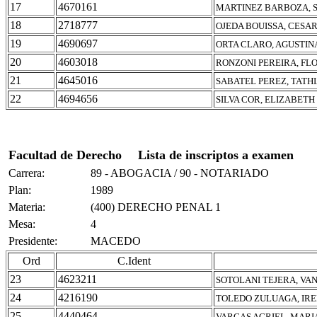
17
4670161
MARTINEZ BARBOZA, 
18
2718777
OJEDA BOUISSA, CESA
19
4690697
ORTA CLARO, AGUSTIN
20
4603018
RONZONI PEREIRA, FL
21
4645016
SABATEL PEREZ, TAT
22
4694656
SILVA COR, ELIZABET
Facultad de Derecho
Lista de inscriptos a examen
Carrera:
89 - ABOGACIA / 90 - NOTARIADO
Plan:
1989
Materia:
(400) DERECHO PENAL 1
Mesa:
4
Presidente:
MACEDO
Ord
C.Ident
23
4623211
SOTOLANI TEJERA, VA
24
4216190
TOLEDO ZULUAGA, IRE
25
4440464
VARGAS AGRIEL, MARI