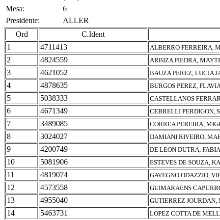
Mesa:
6
Presidente:
ALLER
Ord
C.Ident
1
4711413
ALBERRO FERREIRA, 
2
4824559
ARBIZA PIEDRA, MAYT
3
4621052
BAUZA PEREZ, LUCIA 
4
4878635
BURGOS PEREZ, FLAVI
5
5038333
CASTELLANOS FERRARI
6
4671349
CEBRELLI PERDIGON, S
7
3489085
CORREA PEREIRA, MIG
8
3024027
DAMIANI RIVEIRO, MA
9
4200749
DE LEON DUTRA, FABI
10
5081906
ESTEVES DE SOUZA, K
11
4819074
GAVEGNO ODAZZIO, VI
12
4573558
GUIMARAENS CAPURRO
13
4955040
GUTIERREZ JOURDAN, 
14
5463731
LOPEZ COTTA DE MELL