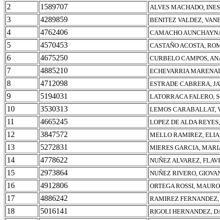
2
1589707
ALVES MACHADO, INES
3
4289859
BENITEZ VALDEZ, VAN
4
4762406
CAMACHO AUNCHAYNA
5
4570453
CASTAÑO ACOSTA, RO
6
4675250
CURBELO CAMPOS, AN
7
4885210
ECHEVARRIA MARENAL
8
4712098
ESTRADE CABRERA, JA
9
5194031
LATORRACA FALERO, S
10
3530313
LEMOS CARABALLAT, V
11
4665245
LOPEZ DE ALDA REYES
12
3847572
MELLO RAMIREZ, ELIA
13
5272831
MIERES GARCIA, MARI
14
4778622
NUÑEZ ALVAREZ, FLAV
15
2973864
NUÑEZ RIVERO, GIOVA
16
4912806
ORTEGA ROSSI, MAURO
17
4886242
RAMIREZ FERNANDEZ,
18
5016141
RIGOLI HERNANDEZ, D