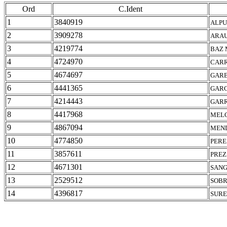
Ord
C.Ident
1
3840919
ALPU
2
3909278
ARAU
3
4219774
BAZ 
4
4724970
CARR
5
4674697
GARB
6
4441365
GARC
7
4214443
GARR
8
4417968
MELC
9
4867094
MEND
10
4774850
PERE
11
3857611
PREZ
12
4671301
SANG
13
2529512
SOBR
14
4396817
SURE