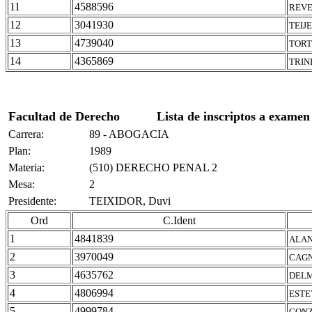
11
4588596
REVE
12
3041930
TEIJ
13
4739040
TORT
14
4365869
TRIN
Facultad de Derecho
Lista de inscriptos a examen
Carrera:
89 - ABOGACIA
Plan:
1989
Materia:
(510) DERECHO PENAL 2
Mesa:
2
Presidente:
TEIXIDOR, Duvi
Ord
C.Ident
1
4841839
ALAN
2
3970049
CAGN
3
4635762
DELM
4
4806994
ESTE
5
4999784
GONZ