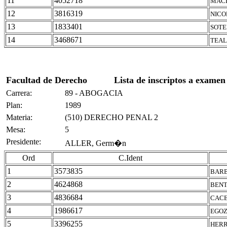
11
4052718
MACE
12
3816319
NICO
13
1833401
SOTE
14
3468671
TEAL
Facultad de Derecho
Lista de inscriptos a examen
Carrera:
89 - ABOGACIA
Plan:
1989
Materia:
(510) DERECHO PENAL 2
Mesa:
5
Presidente:
ALLER, Germ�n
Ord
C.Ident
1
3573835
BARB
2
4624868
BENT
3
4836684
CACE
4
1986617
EGOZ
5
3396255
HERR