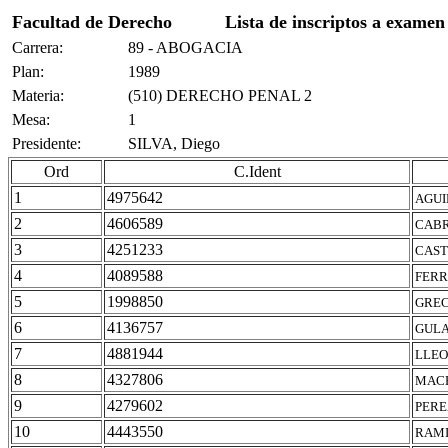
Facultad de Derecho
Lista de inscriptos a examen
Carrera:
89 - ABOGACIA
Plan:
1989
Materia:
(510) DERECHO PENAL 2
Mesa:
1
Presidente:
SILVA, Diego
Ord
C.Ident
1
4975642
AGUI
2
4606589
CABR
3
4251233
CAST
4
4089588
FERR
5
1998850
GREC
6
4136757
GULA
7
4881944
LLEO
8
4327806
MACH
9
4279602
PERE
10
4443550
RAMI