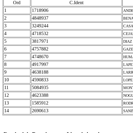
Ord
C.Ident
1
1718906
ANDE
2
4848937
BENA
3
3249244
CASA
4
4718532
CEJA
5
3817971
DIAZ
6
4757882
GAZE
7
4748670
HUMA
8
4917997
LAPE
9
4638188
LARR
10
4590833
LOPE
11
5084935
MONT
12
4623388
NOGU
13
1585912
RODR
14
2690613
SANI