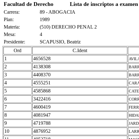
Facultad de Derecho
Lista de inscriptos a examen
Carrera:
89 - ABOGACIA
Plan:
1989
Materia:
(510) DERECHO PENAL 2
Mesa:
4
Presidente:
SCAPUSIO, Beatriz
Ord
C.Ident
1
4656528
AVIL
2
4138308
BARR
3
4408370
BARR
4
4555251
CARA
5
4585868
CATE
6
3422416
CORR
7
4600419
FERR
8
4081947
HIDA
9
4719788
JARD
10
4876952
LARR