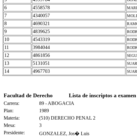
6
4558578
MARR
7
4340057
MOLI
8
4690321
RAMO
9
4839625
RODR
10
4543319
RODR
11
3984044
RODR
12
4861856
SEGU
13
5131051
SUAR
14
4967703
SUAR
Facultad de Derecho
Lista de inscriptos a examen
Carrera:
89 - ABOGACIA
Plan:
1989
Materia:
(510) DERECHO PENAL 2
Mesa:
3
Presidente:
GONZALEZ, Jos� Luis