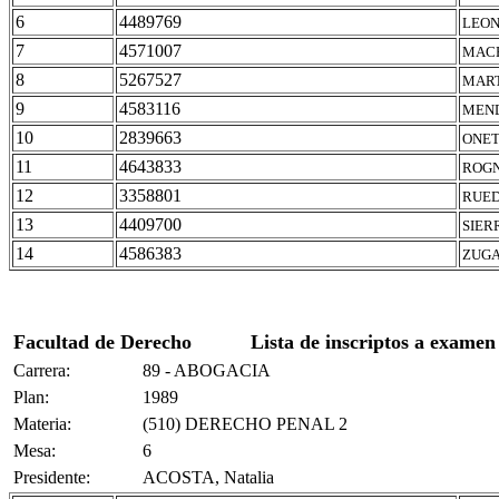
6
4489769
LEON
7
4571007
MACH
8
5267527
MART
9
4583116
MEND
10
2839663
ONET
11
4643833
ROGN
12
3358801
RUED
13
4409700
SIER
14
4586383
ZUGA
Facultad de Derecho
Lista de inscriptos a examen
Carrera:
89 - ABOGACIA
Plan:
1989
Materia:
(510) DERECHO PENAL 2
Mesa:
6
Presidente:
ACOSTA, Natalia