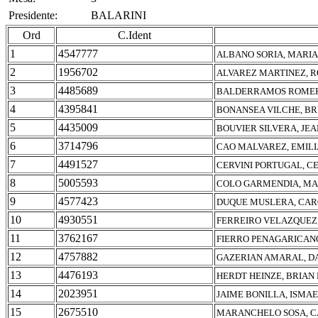
Presidente:
BALARINI
Ord
C.Ident
1
4547777
ALBANO SORIA, MARIA
2
1956702
ALVAREZ MARTINEZ, R
3
4485689
BALDERRAMOS ROMER
4
4395841
BONANSEA VILCHE, B
5
4435009
BOUVIER SILVERA, JEA
6
3714796
CAO MALVAREZ, EMILI
7
4491527
CERVINI PORTUGAL, C
8
5005593
COLO GARMENDIA, MA
9
4577423
DUQUE MUSLERA, CAR
10
4930551
FERREIRO VELAZQUEZ,
11
3762167
FIERRO PENAGARICANO
12
4757882
GAZERIAN AMARAL, DA
13
4476193
HERDT HEINZE, BRIAN
14
2023951
JAIME BONILLA, ISMA
15
2675510
MARANCHELO SOSA, 