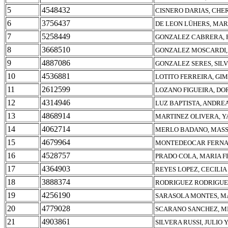
5
4548432
CISNERO DARIAS, CHER
6
3756437
DE LEON LÜHERS, MAR
7
5258449
GONZALEZ CABRERA, 
8
3668510
GONZALEZ MOSCARDI,
9
4887086
GONZALEZ SERES, SIL
10
4536881
LOTITO FERREIRA, GI
11
2612599
LOZANO FIGUEIRA, DO
12
4314946
LUZ BAPTISTA, ANDRE
13
4868914
MARTINEZ OLIVERA, Y
14
4062714
MERLO BADANO, MASS
15
4679964
MONTEDEOCAR FERNAN
16
4528757
PRADO COLA, MARIA 
17
4364903
REYES LOPEZ, CECILI
18
3888374
RODRIGUEZ RODRIGUEZ
19
4256190
SARASOLA MONTES, M
20
4779028
SCARANO SANCHEZ, M
21
4903861
SILVERA RUSSI, JULIO 