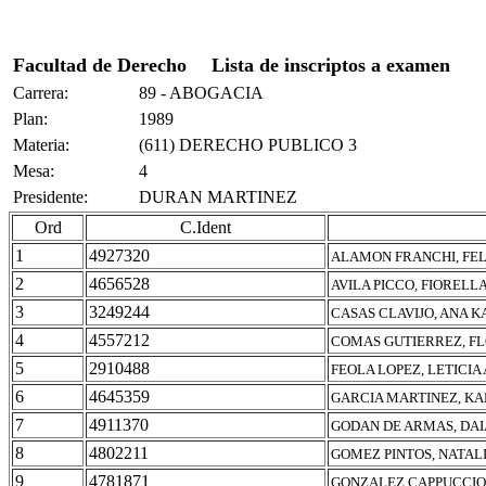
Facultad de Derecho
Lista de inscriptos a examen
Carrera:
89 - ABOGACIA
Plan:
1989
Materia:
(611) DERECHO PUBLICO 3
Mesa:
4
Presidente:
DURAN MARTINEZ
Ord
C.Ident
1
4927320
ALAMON FRANCHI, FEL
2
4656528
AVILA PICCO, FIORELL
3
3249244
CASAS CLAVIJO, ANA K
4
4557212
COMAS GUTIERREZ, F
5
2910488
FEOLA LOPEZ, LETICIA
6
4645359
GARCIA MARTINEZ, K
7
4911370
GODAN DE ARMAS, DA
8
4802211
GOMEZ PINTOS, NATALI
9
4781871
GONZALEZ CAPPUCCIO,