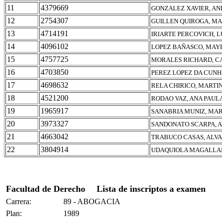
11
4379669
GONZALEZ XAVIER, AN
12
2754307
GUILLEN QUIROGA, M
13
4714191
IRIARTE PERCOVICH, L
14
4096102
LOPEZ BAÑASCO, MAY
15
4757725
MORALES RICHARD, CA
16
4703850
PEREZ LOPEZ DA CUNH
17
4698632
RELA CHIRICO, MARTI
18
4521200
RODAO VAZ, ANA PAUL
19
1965917
SANABRIA MUNIZ, MAR
20
3973327
SANDONATO SCARPA, 
21
4663042
TRABUCO CASAS, ALV
22
3804914
UDAQUIOLA MAGALLA
Facultad de Derecho
Lista de inscriptos a examen
Carrera:
89 - ABOGACIA
Plan:
1989