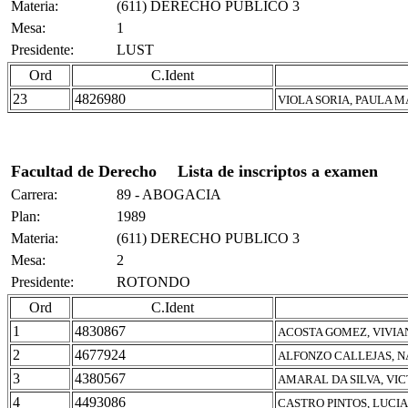
Materia:
(611) DERECHO PUBLICO 3
Mesa:
1
Presidente:
LUST
Ord
C.Ident
23
4826980
VIOLA SORIA, PAULA 
Facultad de Derecho
Lista de inscriptos a examen
Carrera:
89 - ABOGACIA
Plan:
1989
Materia:
(611) DERECHO PUBLICO 3
Mesa:
2
Presidente:
ROTONDO
Ord
C.Ident
1
4830867
ACOSTA GOMEZ, VIVI
2
4677924
ALFONZO CALLEJAS, 
3
4380567
AMARAL DA SILVA, VI
4
4493086
CASTRO PINTOS, LUCI