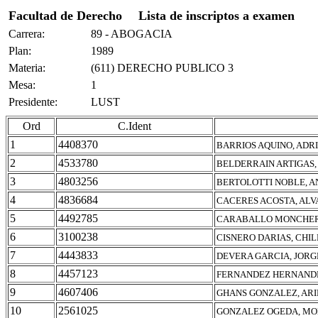
Facultad de Derecho
Lista de inscriptos a examen
Carrera:
89 - ABOGACIA
Plan:
1989
Materia:
(611) DERECHO PUBLICO 3
Mesa:
1
Presidente:
LUST
Ord
C.Ident
1
4408370
BARRIOS AQUINO, ADR
2
4533780
BELDERRAIN ARTIGAS,
3
4803256
BERTOLOTTI NOBLE, A
4
4836684
CACERES ACOSTA, AL
5
4492785
CARABALLO MONCHER,
6
3100238
CISNERO DARIAS, CHI
7
4443833
DEVERA GARCIA, JOR
8
4457123
FERNANDEZ HERNANDEZ
9
4607406
GHANS GONZALEZ, ARI
10
2561025
GONZALEZ OGEDA, MO