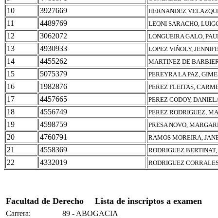
10
3927669
HERNANDEZ VELAZQUE
11
4489769
LEONI SARACHO, LUIG
12
3062072
LONGUEIRA GALO, PAU
13
4930933
LOPEZ VIÑOLY, JENNIF
14
4455262
MARTINEZ DE BARBIER
15
5075379
PEREYRA LA PAZ, GIM
16
1982876
PEREZ FLEITAS, CARM
17
4457665
PEREZ GODOY, DANIEL
18
4556749
PEREZ RODRIGUEZ, M
19
4598759
PRESA NOVO, MARGAR
20
4760791
RAMOS MOREIRA, JAN
21
4558369
RODRIGUEZ BERTINAT,
22
4332019
RODRIGUEZ CORRALES,
Facultad de Derecho
Lista de inscriptos a examen
Carrera:
89 - ABOGACIA