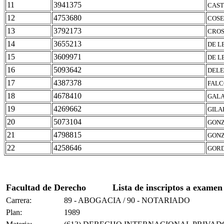
11
3941375
CAST
12
4753680
COSE
13
3792173
CROS
14
3655213
DE L
15
3609971
DE L
16
5093642
DELE
17
4387378
FALC
18
4678410
GALA
19
4269662
GILA
20
5073104
GONZ
21
4798815
GONZ
22
4258646
GORD
Facultad de Derecho
Lista de inscriptos a examen
Carrera:
89 - ABOGACIA / 90 - NOTARIADO
Plan:
1989