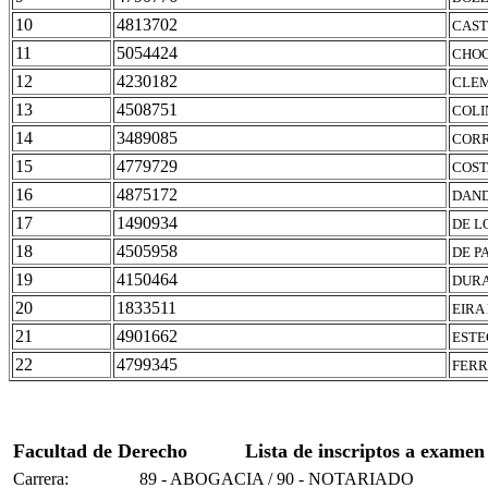
10
4813702
CAST
11
5054424
CHOC
12
4230182
CLEM
13
4508751
COLI
14
3489085
CORR
15
4779729
COST
16
4875172
DAND
17
1490934
DE L
18
4505958
DE P
19
4150464
DURA
20
1833511
EIRA
21
4901662
ESTE
22
4799345
FERR
Facultad de Derecho
Lista de inscriptos a examen
Carrera:
89 - ABOGACIA / 90 - NOTARIADO