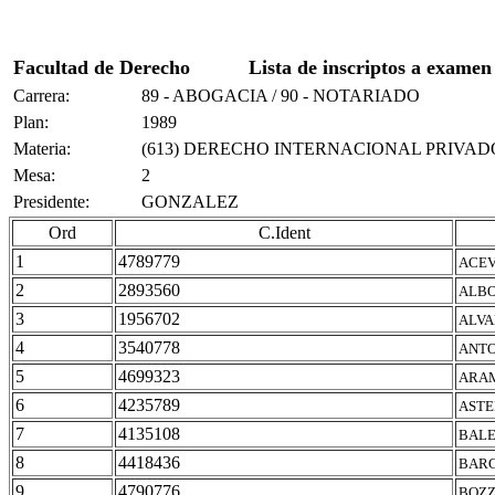
Facultad de Derecho
Lista de inscriptos a examen
Carrera:
89 - ABOGACIA / 90 - NOTARIADO
Plan:
1989
Materia:
(613) DERECHO INTERNACIONAL PRIVAD
Mesa:
2
Presidente:
GONZALEZ
Ord
C.Ident
1
4789779
ACEV
2
2893560
ALBO
3
1956702
ALVA
4
3540778
ANTO
5
4699323
ARAM
6
4235789
ASTE
7
4135108
BALE
8
4418436
BARG
9
4790776
BOZZ