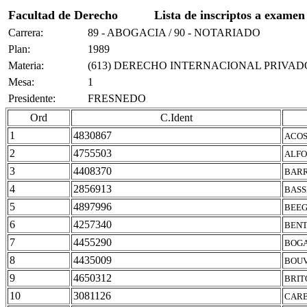
Facultad de Derecho
Lista de inscriptos a examen
Carrera:
89 - ABOGACIA / 90 - NOTARIADO
Plan:
1989
Materia:
(613) DERECHO INTERNACIONAL PRIVAD
Mesa:
1
Presidente:
FRESNEDO
Ord
C.Ident
1
4830867
ACOS
2
4755503
ALFO
3
4408370
BARR
4
2856913
BASS
5
4897996
BEEG
6
4257340
BENT
7
4455290
BOGA
8
4435009
BOUV
9
4650312
BRIT
10
3081126
CARB