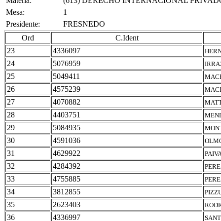
Materia:
(613) DERECHO INTERNACIONAL PRIVAD
Mesa:
1
Presidente:
FRESNEDO
Ord
C.Ident
23
4336097
HERN
24
5076959
IRRA
25
5049411
MACH
26
4575239
MACI
27
4070882
MATT
28
4403751
MEND
29
5084935
MONT
30
4591036
OLMO
31
4629922
PAIV
32
4284392
PERE
33
4755885
PERE
34
3812855
PIZZ
35
2623403
RODR
36
4336997
SANT