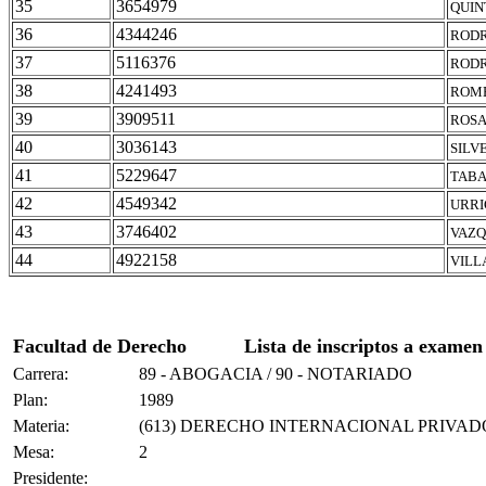
35
3654979
QUIN
36
4344246
RODR
37
5116376
RODR
38
4241493
ROME
39
3909511
ROSA
40
3036143
SILV
41
5229647
TABA
42
4549342
URRI
43
3746402
VAZQ
44
4922158
VILL
Facultad de Derecho
Lista de inscriptos a examen
Carrera:
89 - ABOGACIA / 90 - NOTARIADO
Plan:
1989
Materia:
(613) DERECHO INTERNACIONAL PRIVAD
Mesa:
2
Presidente: