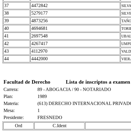
37
4472842
SILV
38
5279177
SILV
39
4873256
TAÑO
40
4694681
TORI
41
2697548
UBAL
42
4267417
UMPI
43
4112970
VALD
44
4442000
VIER
Facultad de Derecho
Lista de inscriptos a examen
Carrera:
89 - ABOGACIA / 90 - NOTARIADO
Plan:
1989
Materia:
(613) DERECHO INTERNACIONAL PRIVAD
Mesa:
1
Presidente:
FRESNEDO
Ord
C.Ident