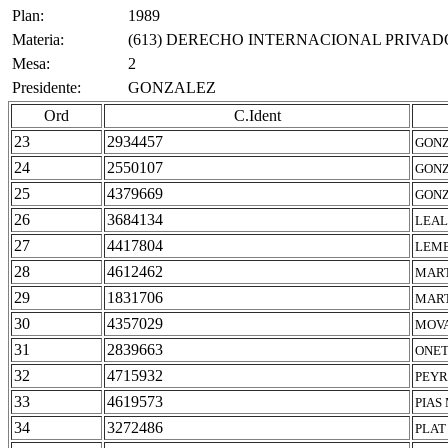
Plan:
1989
Materia:
(613) DERECHO INTERNACIONAL PRIVAD
Mesa:
2
Presidente:
GONZALEZ
Ord
C.Ident
23
2934457
GONZ
24
2550107
GONZ
25
4379669
GONZ
26
3684134
LEAL
27
4417804
LEMB
28
4612462
MART
29
1831706
MART
30
4357029
MOVA
31
2839663
ONET
32
4715932
PEYR
33
4619573
PIAS
34
3272486
PLAT