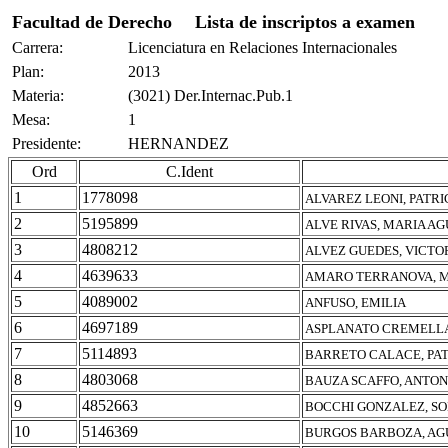
Facultad de Derecho
Lista de inscriptos a examen
Carrera:
Licenciatura en Relaciones Internacionales
Plan:
2013
Materia:
(3021) Der.Internac.Pub.1
Mesa:
1
Presidente:
HERNANDEZ
Ord
C.Ident
1
1778098
ALVAREZ LEONI, PATRI
2
5195899
ALVE RIVAS, MARIA A
3
4808212
ALVEZ GUEDES, VICTO
4
4639633
AMARO TERRANOVA, M
5
4089002
ANFUSO, EMILIA
6
4697189
ASPLANATO CREMELLA
7
5114893
BARRETO CALACE, PAT
8
4803068
BAUZA SCAFFO, ANTO
9
4852663
BOCCHI GONZALEZ, S
10
5146369
BURGOS BARBOZA, AG