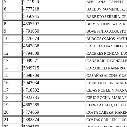
5
5211926
AVELLANAL CAPPELLI,
6
4777218
BALDUVINO MENDEZ, 
7
5056945
BARRETO PEREIRA, GI
8
4505597
BEIM SCHEINOWITZ, 
9
4791050
BOVE PINTO, AUGUSTO
10
5276674
BURGOS OLMOS, MATH
11
4542836
CACERES DIAZ, DIEGO
12
4794808
CACERES RONDAN, LU
13
5099271
CANABARRO GONZÁLE
14
5049715
CARABELLI NAVARRO, 
15
4398739
CASAÑAS ALCINA, CLA
16
5043034
CEJAS FRULLINI, MAR
17
4718532
CEJAS NOBLE, VIVIAN
18
4923735
CIRIO ROCHA, MARIA P
19
4667265
CORREA LADO, LUCIA 
20
4774659
COSTA CABEZA, KARE
21
5382874
COSTAS GRILLENI, LU
22
5206569