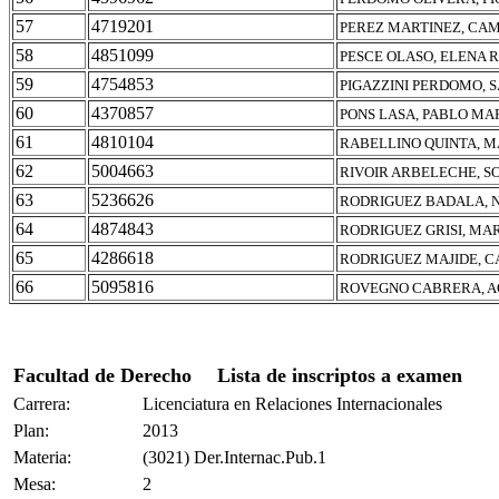
57
4719201
PEREZ MARTINEZ, CA
58
4851099
PESCE OLASO, ELENA 
59
4754853
PIGAZZINI PERDOMO, S
60
4370857
PONS LASA, PABLO MA
61
4810104
RABELLINO QUINTA, M
62
5004663
RIVOIR ARBELECHE, S
63
5236626
RODRIGUEZ BADALA, 
64
4874843
RODRIGUEZ GRISI, MA
65
4286618
RODRIGUEZ MAJIDE, C
66
5095816
ROVEGNO CABRERA, A
Facultad de Derecho
Lista de inscriptos a examen
Carrera:
Licenciatura en Relaciones Internacionales
Plan:
2013
Materia:
(3021) Der.Internac.Pub.1
Mesa:
2