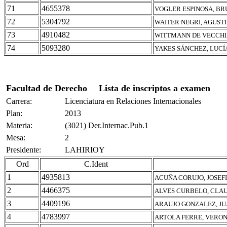
71
4655378
VOGLER ESPINOSA, B
72
5304792
WAITER NEGRI, AGUST
73
4910482
WITTMANN DE VECCHI,
74
5093280
YAKES SÁNCHEZ, LUCÍ
Facultad de Derecho
Lista de inscriptos a examen
Carrera:
Licenciatura en Relaciones Internacionales
Plan:
2013
Materia:
(3021) Der.Internac.Pub.1
Mesa:
2
Presidente:
LAHIRIOY
Ord
C.Ident
1
4935813
ACUÑA CORUJO, JOSEF
2
4466375
ALVES CURBELO, CLA
3
4409196
ARAUJO GONZALEZ, JU
4
4783997
ARTOLA FERRE, VERO