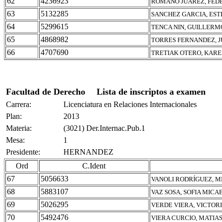
62
4236923
ROMANO JUAREZ, FED
63
5132285
SANCHEZ GARCIA, ES
64
5299615
TENCA NIN, GUILLERM
65
4868982
TORRES FERNANDEZ, 
66
4707690
TRETIAK OTERO, KAR
Facultad de Derecho
Lista de inscriptos a examen
Carrera:
Licenciatura en Relaciones Internacionales
Plan:
2013
Materia:
(3021) Der.Internac.Pub.1
Mesa:
1
Presidente:
HERNANDEZ
Ord
C.Ident
67
5056633
VANOLI RODRÍGUEZ, M
68
5883107
VAZ SOSA, SOFIA MICA
69
5026295
VERDE VIERA, VICTOR
70
5492476
VIERA CURCIO, MATIA