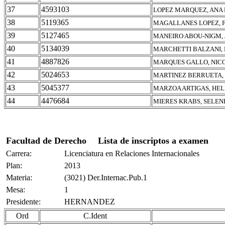
37
4593103
LOPEZ MARQUEZ, ANA
38
5119365
MAGALLANES LOPEZ, 
39
5127465
MANEIRO ABOU-NIGM, 
40
5134039
MARCHETTI BALZANI,
41
4887826
MARQUES GALLO, NIC
42
5024653
MARTINEZ BERRUETA,
43
5045377
MARZOA ARTIGAS, HE
44
4476684
MIERES KRABS, SELEN
Facultad de Derecho
Lista de inscriptos a examen
Carrera:
Licenciatura en Relaciones Internacionales
Plan:
2013
Materia:
(3021) Der.Internac.Pub.1
Mesa:
1
Presidente:
HERNANDEZ
Ord
C.Ident