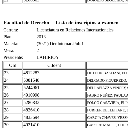
D'ORAZIO SEQUEIRA, 
Facultad de Derecho
Lista de inscriptos a examen
Carrera:
Licenciatura en Relaciones Internacionales
Plan:
2013
Materia:
(3021) Der.Internac.Pub.1
Mesa:
2
Presidente:
LAHIRIOY
Ord
C.Ident
23
4812283
DE LEON BASTIANI, F
24
5081548
DELGADO FIGUEREDO,
25
5244961
DELLAPIAZZA VIÑOLY, 
26
4910998
FABRO NUÑEZ, PAULA
27
5286832
FOLCO CASAVIEJA, ELI
28
4826410
FURRER DELLEPIANE, 
29
4833694
GARCIA CHAVES, YESS
30
4921410
GASSIRE MALLO, LUCÍ