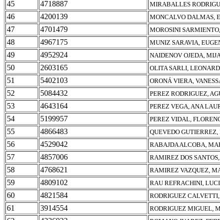
45
4718887
MIRABALLES RODRIGU
46
4200139
MONCALVO DALMAS, E
47
4701479
MOROSINI SARMIENTO,
48
4967175
MUNIZ SARAVIA, EUGE
49
4952924
NAIDENOV OJEDA, MIJA
50
2603165
OLITA SARLI, LEONAR
51
5402103
ORONÁ VIERA, VANESS
52
5084432
PEREZ RODRIGUEZ, AG
53
4643164
PEREZ VEGA, ANA LAU
54
5199957
PEREZ VIDAL, FLOREN
55
4866483
QUEVEDO GUTIERREZ, 
56
4529042
RABAJDA ALCOBA, MAR
57
4857006
RAMIREZ DOS SANTOS,
58
4768621
RAMIREZ VAZQUEZ, M
59
4809102
RAU REFRACHINI, LUC
60
4821584
RODRIGUEZ CALVETTI,
61
3914554
RODRIGUEZ MIGUEL, 