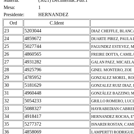
Materia:
(3021) Der.Internac.Pub.1
Mesa:
1
Presidente:
HERNANDEZ
Ord
C.Ident
23
5203044
DIAZ CHEFFLE, BLANC
24
4859672
DUARTE PIREZ, PAULA
25
5027744
FAGUNDEZ ESTEVEZ, 
26
4860565
FREIRE DOTTA, CAMIL
27
4931282
GALAN PAEZ, MICAELA
28
4925796
GINEL MONTERO, ZOE
29
4785952
GONZALEZ MOREL, R
30
5181629
GONZALEZ RUIZ DIAZ,
31
4960448
GONZÁLEZ BAZZINO, 
32
5054233
GRILLO ROMERO, LUC
33
5088327
HAYRABEDIAN CABRER
34
4918417
HERNANDEZ ROCHA, E
35
5277372
ISNARDI ROSTAN, CAM
36
4858069
LAMPERTTI RODRIGUE