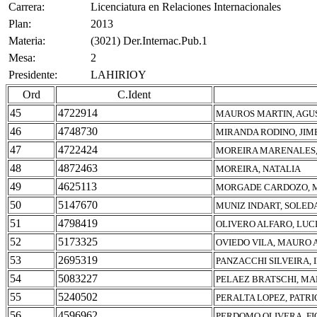
Carrera:
Licenciatura en Relaciones Internacionales
Plan:
2013
Materia:
(3021) Der.Internac.Pub.1
Mesa:
2
Presidente:
LAHIRIOY
Ord
C.Ident
45
4722914
MAUROS MARTIN, AGU
46
4748730
MIRANDA RODINO, JIM
47
4722424
MOREIRA MARENALES,
48
4872463
MOREIRA, NATALIA
49
4625113
MORGADE CARDOZO, 
50
5147670
MUNIZ INDART, SOLED
51
4798419
OLIVERO ALFARO, LUC
52
5173325
OVIEDO VILA, MAURO 
53
2695319
PANZACCHI SILVEIRA,
54
5083227
PELAEZ BRATSCHI, MA
55
5240502
PERALTA LOPEZ, PATRI
56
4596962
PERDOMO OLIVERA, F