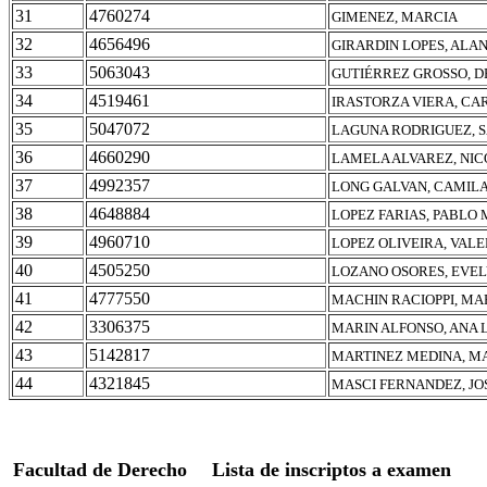
31
4760274
GIMENEZ, MARCIA
32
4656496
GIRARDIN LOPES, ALA
33
5063043
GUTIÉRREZ GROSSO, 
34
4519461
IRASTORZA VIERA, CA
35
5047072
LAGUNA RODRIGUEZ, S
36
4660290
LAMELA ALVAREZ, NI
37
4992357
LONG GALVAN, CAMIL
38
4648884
LOPEZ FARIAS, PABLO
39
4960710
LOPEZ OLIVEIRA, VALE
40
4505250
LOZANO OSORES, EVEL
41
4777550
MACHIN RACIOPPI, MAR
42
3306375
MARIN ALFONSO, ANA
43
5142817
MARTINEZ MEDINA, MA
44
4321845
MASCI FERNANDEZ, JO
Facultad de Derecho
Lista de inscriptos a examen