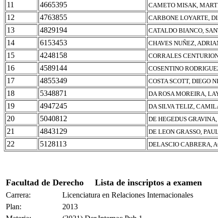
11
4665395
CAMETO MISAK, MART
12
4763855
CARBONE LOYARTE, DI
13
4829194
CATALDO BIANCO, SAN
14
6153453
CHAVES NUÑEZ, ADRIA
15
4248158
CORRALES CENTURION
16
4589144
COSENTINO RODRIGUE
17
4855349
COSTA SCOTT, DIEGO 
18
5348871
DA ROSA MOREIRA, LA
19
4947245
DA SILVA TELIZ, CAMIL
20
5040812
DE HEGEDUS GRAVINA,
21
4843129
DE LEON GRASSO, PAU
22
5128113
DELASCIO CABRERA, 
Facultad de Derecho
Lista de inscriptos a examen
Carrera:
Licenciatura en Relaciones Internacionales
Plan:
2013