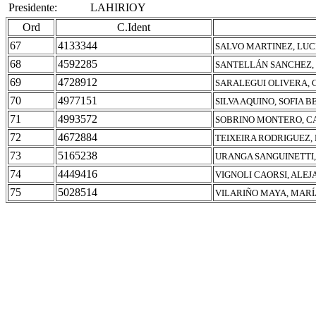
Presidente:
LAHIRIOY
Ord
C.Ident
67
4133344
SALVO MARTINEZ, LUC
68
4592285
SANTELLÁN SANCHEZ,
69
4728912
SARALEGUI OLIVERA,
70
4977151
SILVA AQUINO, SOFIA B
71
4993572
SOBRINO MONTERO, C
72
4672884
TEIXEIRA RODRIGUEZ,
73
5165238
URANGA SANGUINETTI,
74
4449416
VIGNOLI CAORSI, ALE
75
5028514
VILARIÑO MAYA, MARÍ