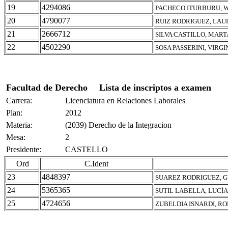
19
4294086
PACHECO ITURBURU, 
20
4790077
RUIZ RODRIGUEZ, LAU
21
2666712
SILVA CASTILLO, MAR
22
4502290
SOSA PASSERINI, VIRGI
Facultad de Derecho
Lista de inscriptos a examen
Carrera:
Licenciatura en Relaciones Laborales
Plan:
2012
Materia:
(2039) Derecho de la Integracion
Mesa:
2
Presidente:
CASTELLO
Ord
C.Ident
23
4848397
SUAREZ RODRIGUEZ, 
24
5365365
SUTIL LABELLA, LUCÍA
25
4724656
ZUBELDIA ISNARDI, R