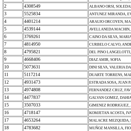
2
4308549
ALBANO ORSI, SOLEDA
3
5525834
ANTUNEZ MIRANDA, E
4
4401214
ARAUJO ORCOYEN, MAR
5
4539144
AVELLANEDA MACHIN,
6
3769261
CAINO DA SILVA, MAR
7
4814950
CURBELO CALVO, AND
8
4795821
DEL PINO LANGELOTTI
9
4668406
DIAZ AMIR, SOFIA
10
5073631
DINI SILVA, VALERIA D
11
5117214
DUARTE TORRENS, MAR
12
4931473
ESTRADA SOSA, JUAN 
13
4974808
FERNANDEZ CRUZ, FAVI
14
4477837
GALVAN GOMEZ, DAHI
15
3507033
GIMENEZ RODRIGUEZ, 
16
4718147
KOMJETAN ACOSTA, IV
17
4653264
MALACRE MEZQUIDA, 
18
4783682
MUÑOZ MANSILLA, FI