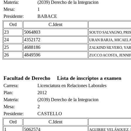
Materia:
(2039) Derecho de la Integracion
Mesa:
1
Presidente:
BABACE
Ord
C.Ident
23
5064803
SOUTO SALVAGNO, PRI
24
4352172
URAN BARJA, MICAELA
25
4688186
ZALKIND SILVERO, YA
26
4849596
ZUCCO ACOSTA, JENNI
Facultad de Derecho
Lista de inscriptos a examen
Carrera:
Licenciatura en Relaciones Laborales
Plan:
2012
Materia:
(2039) Derecho de la Integracion
Mesa:
2
Presidente:
CASTELLO
Ord
C.Ident
1
5062574
AGUIRRE VELÁSQUEZ,