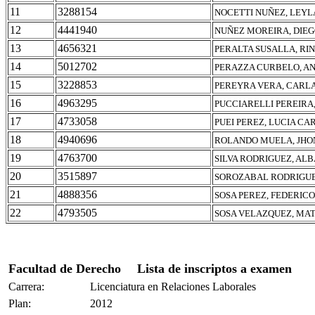
11
3288154
NOCETTI NUÑEZ, LEYL
12
4441940
NUÑEZ MOREIRA, DIE
13
4656321
PERALTA SUSALLA, RI
14
5012702
PERAZZA CURBELO, AN
15
3228853
PEREYRA VERA, CARL
16
4963295
PUCCIARELLI PEREIRA,
17
4733058
PUEI PEREZ, LUCIA CA
18
4940696
ROLANDO MUELA, JHO
19
4763700
SILVA RODRIGUEZ, AL
20
3515897
SOROZABAL RODRIGUE
21
4888356
SOSA PEREZ, FEDERICO
22
4793505
SOSA VELAZQUEZ, MA
Facultad de Derecho
Lista de inscriptos a examen
Carrera:
Licenciatura en Relaciones Laborales
Plan:
2012