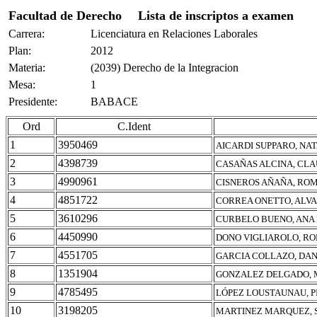
Facultad de Derecho
Lista de inscriptos a examen
Carrera:
Licenciatura en Relaciones Laborales
Plan:
2012
Materia:
(2039) Derecho de la Integracion
Mesa:
1
Presidente:
BABACE
Ord
C.Ident
1
3950469
AICARDI SUPPARO, NA
2
4398739
CASAÑAS ALCINA, CLA
3
4990961
CISNEROS AÑAÑA, ROM
4
4851722
CORREA ONETTO, ALV
5
3610296
CURBELO BUENO, ANA
6
4450990
DONO VIGLIAROLO, R
7
4551705
GARCIA COLLAZO, DAN
8
1351904
GONZALEZ DELGADO,
9
4785495
LÓPEZ LOUSTAUNAU, 
10
3198205
MARTINEZ MARQUEZ, 