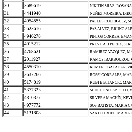
30
3689619
NIKITIN SILVA, ROSAN
31
4441940
NUÑEZ MOREIRA, DIE
32
4954555
PALLES RODRIGUEZ, S
33
5623616
PAZ ALVEZ, BRUNO AL
34
4946278
PINTOS CORREA, EMA
35
4915212
PREVITALI PEREZ, SER
36
4768621
RAMIREZ VAZQUEZ, M
37
2011927
RAMOS IBARBOUROU, 
38
4550310
ROMERO BALADAN, VI
39
3637266
ROSSI CORRALES, MAR
40
5174819
RUBI BISTIANCIC, MARI
41
5377323
SCHETTINI ESPOSITO,
42
4816377
SILVERA MACHÍN, KEV
43
4977772
SOS BATISTA, MARIA 
44
5131808
SÁA DUTRUEL, MARÍA 