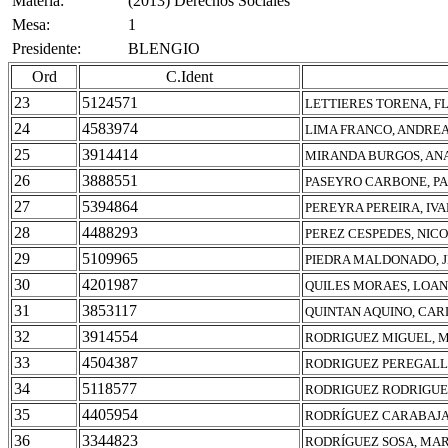
Materia:
(2013) Derechos Sociales
Mesa:
1
Presidente:
BLENGIO
Ord
C.Ident
23
5124571
LETTIERES TORENA, F
24
4583974
LIMA FRANCO, ANDREA
25
3914414
MIRANDA BURGOS, AN
26
3888551
PASEYRO CARBONE, P
27
5394864
PEREYRA PEREIRA, IV
28
4488293
PEREZ CESPEDES, NIC
29
5109965
PIEDRA MALDONADO, J
30
4201987
QUILES MORAES, LOA
31
3853117
QUINTAN AQUINO, CAR
32
3914554
RODRIGUEZ MIGUEL, 
33
4504387
RODRIGUEZ PEREGALLI
34
5118577
RODRIGUEZ RODRIGUE
35
4405954
RODRÍGUEZ CARABAJAL
36
3344823
RODRÍGUEZ SOSA, MAR