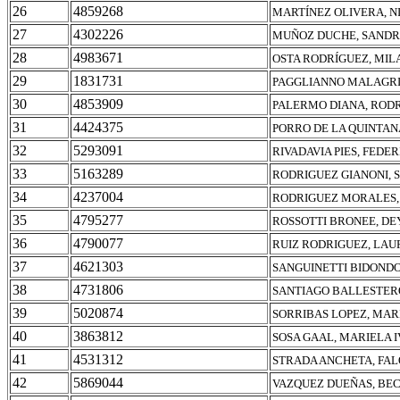
26
4859268
MARTÍNEZ OLIVERA, N
27
4302226
MUÑOZ DUCHE, SANDR
28
4983671
OSTA RODRÍGUEZ, MIL
29
1831731
PAGGLIANNO MALAGRI
30
4853909
PALERMO DIANA, ROD
31
4424375
PORRO DE LA QUINTAN
32
5293091
RIVADAVIA PIES, FEDE
33
5163289
RODRIGUEZ GIANONI, 
34
4237004
RODRIGUEZ MORALES,
35
4795277
ROSSOTTI BRONEE, DE
36
4790077
RUIZ RODRIGUEZ, LAU
37
4621303
SANGUINETTI BIDONDO
38
4731806
SANTIAGO BALLESTER
39
5020874
SORRIBAS LOPEZ, MAR
40
3863812
SOSA GAAL, MARIELA 
41
4531312
STRADA ANCHETA, FA
42
5869044
VAZQUEZ DUEÑAS, BE