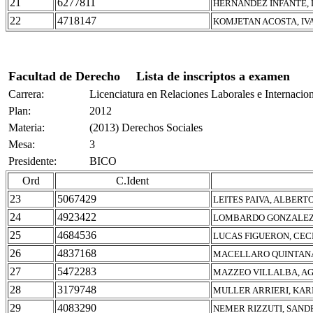
21
6277811
HERNÁNDEZ INFANTE, 
22
4718147
KOMJETAN ACOSTA, IV
Facultad de Derecho
Lista de inscriptos a examen
Carrera:
Licenciatura en Relaciones Laborales e Internacio
Plan:
2012
Materia:
(2013) Derechos Sociales
Mesa:
3
Presidente:
BICO
Ord
C.Ident
23
5067429
LEITES PAIVA, ALBERT
24
4923422
LOMBARDO GONZALEZ
25
4684536
LUCAS FIGUERON, CEC
26
4837168
MACELLARO QUINTANA
27
5472283
MAZZEO VILLALBA, A
28
3179748
MULLER ARRIERI, KAR
29
4083290
NEMER RIZZUTI, SAND