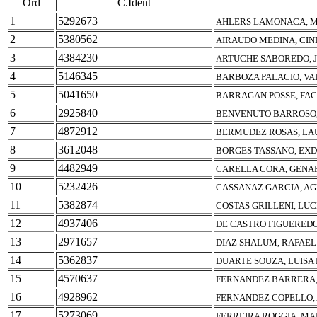
Ord
C.Ident
1
5292673
AHLERS LAMONACA, 
2
5380562
AIRAUDO MEDINA, CIN
3
4384230
ARTUCHE SABOREDO, 
4
5146345
BARBOZA PALACIO, VA
5
5041650
BARRAGAN POSSE, FA
6
2925840
BENVENUTO BARROSO,
7
4872912
BERMUDEZ ROSAS, LA
8
3612048
BORGES TASSANO, EXD
9
4482949
CARELLA CORA, GENA
10
5232426
CASSANAZ GARCIA, AG
11
5382874
COSTAS GRILLENI, LU
12
4937406
DE CASTRO FIGUERED
13
2971657
DIAZ SHALUM, RAFAEL
14
5362837
DUARTE SOUZA, LUISA 
15
4570637
FERNANDEZ BARRERA,
16
4928962
FERNANDEZ COPELLO,
17
5273069
FERREIRA ROGGIA, MA