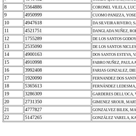
8
5564886
CORONEL VILELA, LUC
9
4950999
CUOMO PANIZZA, YOSE
10
4947618
DA SILVEIRA RIVERO, 
11
4521751
DANGLADA NUÑEZ, RO
12
1755289
DE LOS SANTOS GODOY
13
2535090
DE LOS SANTOS NICLE
14
4900163
DOS SANTOS ESTEVA, 
15
4910998
FABRO NUÑEZ, PAULA
16
3992408
FARIAS GONZALEZ, DI
17
1920090
FERNANDEZ DOS SANT
18
5365613
FERNÁNDEZ LEDESMA,
19
3286309
GARDERES DELL'OCA, 
20
2731350
GIMENEZ SROUR, MAR
21
4777827
GONZALVEZ BILEK, MA
22
5147265
GONZÁLEZ VARELA, KA