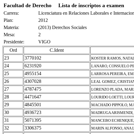
Facultad de Derecho
Lista de inscriptos a examen
Carrera:
Licenciatura en Relaciones Laborales e Internacio
Plan:
2012
Materia:
(2013) Derechos Sociales
Mesa:
2
Presidente:
VIGO
Ord
C.Ident
23
3770102
KOSTER RAMOS, NATA
24
6231920
LANARO, CONSUELO P
25
4955154
LARROSA PEREIRA, EM
26
4307028
LEAL GOMEZ, CRISTIA
27
4787475
LORENZO PLADA, MAR
28
4471647
LOURIDO LOETTI, LO
29
4845501
MACHADO PIPPOLO, M
30
4936723
MADRUGA ARISMENDI,
31
5071395
MANCEBO ECHENIQUE,
32
3306375
MARIN ALFONSO, ANA