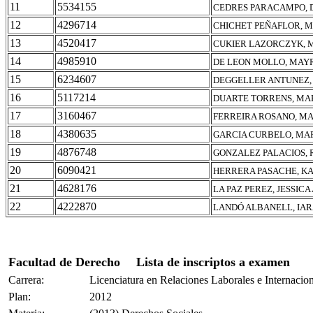
11
5534155
CEDRES PARACAMPO, 
12
4296714
CHICHET PEÑAFLOR, 
13
4520417
CUKIER LAZORCZYK, 
14
4985910
DE LEON MOLLO, MAY
15
6234607
DEGGELLER ANTUNEZ,
16
5117214
DUARTE TORRENS, MAR
17
3160467
FERREIRA ROSANO, M
18
4380635
GARCIA CURBELO, MA
19
4876748
GONZALEZ PALACIOS,
20
6090421
HERRERA PASACHE, K
21
4628176
LA PAZ PEREZ, JESSICA
22
4222870
LANDÓ ALBANELL, IA
Facultad de Derecho
Lista de inscriptos a examen
Carrera:
Licenciatura en Relaciones Laborales e Internacio
Plan:
2012