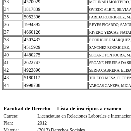
33
4570029
MOLINARI MONTEIRO,
34
1817839
OVIEDO ALBIN, SILVIA 
35
5052396
PAREJA RODRIGUEZ, M
36
1994395
REYES PICARDO, SAND
37
4660126
RIVERO YESCAS, NATA
38
4503437
RODRIGUEZ MARQUEZ,
39
4515929
SANCHEZ RODRIGUEZ,
40
4480275
SEOANE FONTOURA, M
41
2622747
SEOANE PEREIRA DA SI
42
4923896
SERPA CABRERA, ELI
43
5180117
TOLEDO MESA, FLORE
44
4998738
VARGAS CANEPA, MIC
Facultad de Derecho
Lista de inscriptos a examen
Carrera:
Licenciatura en Relaciones Laborales e Internacio
Plan:
2012
Materia:
(2013) Derechos Sociales