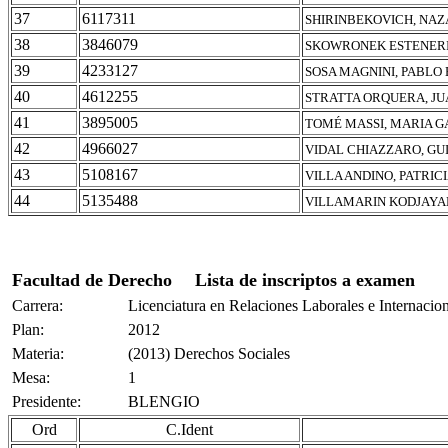
37
6117311
SHIRINBEKOVICH, NA
38
3846079
SKOWRONEK ESTENERI,
39
4233127
SOSA MAGNINI, PABLO
40
4612255
STRATTA ORQUERA, J
41
3895005
TOMÉ MASSI, MARIA G
42
4966027
VIDAL CHIAZZARO, G
43
5108167
VILLA ANDINO, PATRI
44
5135488
VILLAMARIN KODJAYAN
Facultad de Derecho
Lista de inscriptos a examen
Carrera:
Licenciatura en Relaciones Laborales e Internacio
Plan:
2012
Materia:
(2013) Derechos Sociales
Mesa:
1
Presidente:
BLENGIO
Ord
C.Ident