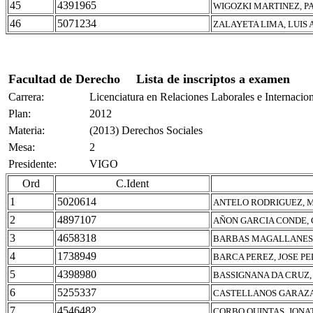
45
4391965
WIGOZKI MARTINEZ, P
46
5071234
ZALAYETA LIMA, LUIS
Facultad de Derecho
Lista de inscriptos a examen
Carrera:
Licenciatura en Relaciones Laborales e Internacio
Plan:
2012
Materia:
(2013) Derechos Sociales
Mesa:
2
Presidente:
VIGO
Ord
C.Ident
1
5020614
ANTELO RODRIGUEZ, M
2
4897107
AÑON GARCIA CONDE,
3
4658318
BARBAS MAGALLANES,
4
1738949
BARCA PEREZ, JOSE P
5
4398980
BASSIGNANA DA CRUZ,
6
5255337
CASTELLANOS GARAZA,
7
4546482
CORBO QUINTAS, JON