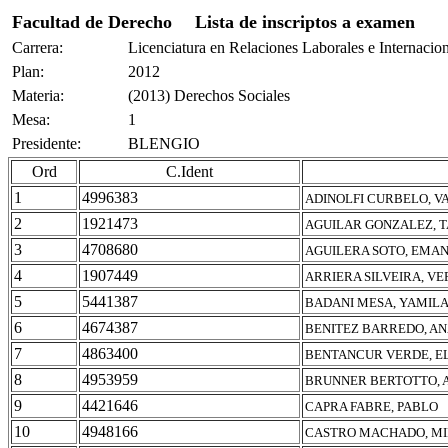
Facultad de Derecho
Lista de inscriptos a examen
Carrera:
Licenciatura en Relaciones Laborales e Internacio
Plan:
2012
Materia:
(2013) Derechos Sociales
Mesa:
1
Presidente:
BLENGIO
Ord
C.Ident
1
4996383
ADINOLFI CURBELO, V
2
1921473
AGUILAR GONZALEZ, 
3
4708680
AGUILERA SOTO, EMA
4
1907449
ARRIERA SILVEIRA, V
5
5441387
BADANI MESA, YAMIL
6
4674387
BENITEZ BARREDO, AN
7
4863400
BENTANCUR VERDE, E
8
4953959
BRUNNER BERTOTTO, 
9
4421646
CAPRA FABRE, PABLO
10
4948166
CASTRO MACHADO, M