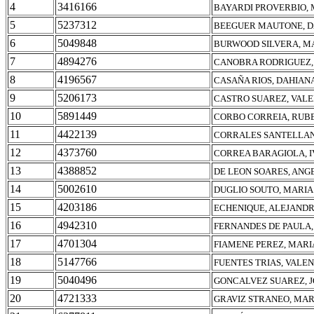
4
3416166
BAYARDI PROVERBIO, 
5
5237312
BEEGUER MAUTONE, D
6
5049848
BURWOOD SILVERA, M
7
4894276
CANOBRA RODRIGUEZ,
8
4196567
CASAÑA RIOS, DAHIAN
9
5206173
CASTRO SUAREZ, VALE
10
5891449
CORBO CORREIA, RUB
11
4422139
CORRALES SANTELLAN
12
4373760
CORREA BARAGIOLA, I
13
4388852
DE LEON SOARES, ANG
14
5002610
DUGLIO SOUTO, MARIA
15
4203186
ECHENIQUE, ALEJANDR
16
4942310
FERNANDES DE PAULA,
17
4701304
FIAMENE PEREZ, MARI
18
5147766
FUENTES TRIAS, VALE
19
5040496
GONCALVEZ SUAREZ, 
20
4721333
GRAVIZ STRANEO, MAR