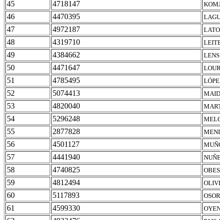
45
4718147
KOMJ
46
4470395
LAGU
47
4972187
LATO
48
4319710
LEIT
49
4384662
LENS
50
4471647
LOUR
51
4785495
LÓPE
52
5074413
MAID
53
4820040
MART
54
5296248
MELO
55
2877828
MEND
56
4501127
MUÑO
57
4441940
NUÑE
58
4740825
OBES
59
4812494
OLIV
60
5117893
OSOR
61
4599330
OYEN