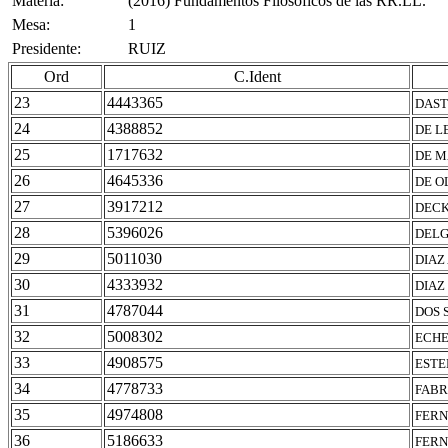
Materia:
(2016) Fundamentos Filosóficos de las RR.LL.
Mesa:
1
Presidente:
RUIZ
Ord
C.Ident
23
4443365
DAST
24
4388852
DE L
25
1717632
DE M
26
4645336
DE O
27
3917212
DECK
28
5396026
DELG
29
5011030
DIAZ
30
4333932
DIAZ
31
4787044
DOS 
32
5008302
ECHE
33
4908575
ESTE
34
4778733
FABR
35
4974808
FERN
36
5186633
FERN