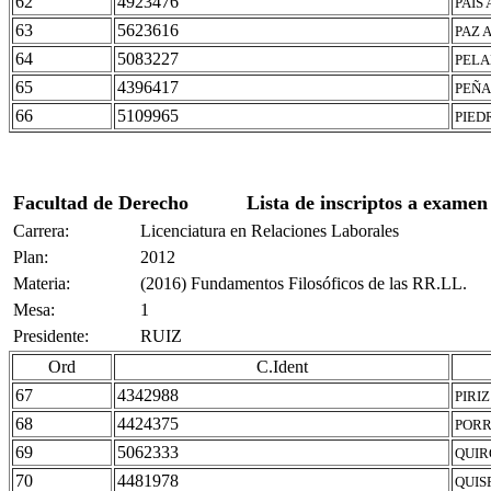
62
4923476
PAIS 
63
5623616
PAZ 
64
5083227
PELA
65
4396417
PEÑA
66
5109965
PIED
Facultad de Derecho
Lista de inscriptos a examen
Carrera:
Licenciatura en Relaciones Laborales
Plan:
2012
Materia:
(2016) Fundamentos Filosóficos de las RR.LL.
Mesa:
1
Presidente:
RUIZ
Ord
C.Ident
67
4342988
PIRI
68
4424375
PORR
69
5062333
QUIR
70
4481978
QUIS