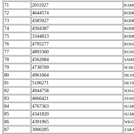
71
2011927
RAMO
72
4644574
RODR
73
4585927
RODR
74
4504387
RODR
75
3344823
RODR
76
4795277
ROSS
77
4893360
RUSS
78
4562084
SAMP
79
4738709
SCHI
80
4961664
SILV
81
5106271
SILV
82
4944758
SOSA
83
4666421
STAN
84
4767363
SUAR
85
4341820
SUÁR
86
4391965
WIGO
87
3000285
ZARA