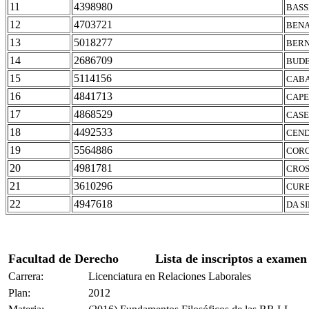
11
4398980
BASS
12
4703721
BENA
13
5018277
BERN
14
2686709
BUDE
15
5114156
CABA
16
4841713
CAPE
17
4868529
CASE
18
4492533
CEND
19
5564886
CORO
20
4981781
CROS
21
3610296
CURB
22
4947618
DA S
Facultad de Derecho
Lista de inscriptos a examen
Carrera:
Licenciatura en Relaciones Laborales
Plan:
2012