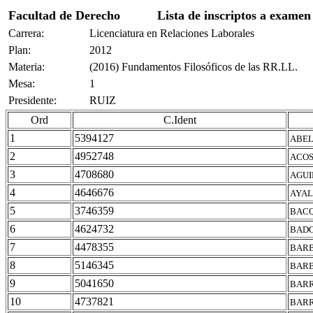
Facultad de Derecho
Lista de inscriptos a examen
Carrera:
Licenciatura en Relaciones Laborales
Plan:
2012
Materia:
(2016) Fundamentos Filosóficos de las RR.LL.
Mesa:
1
Presidente:
RUIZ
Ord
C.Ident
1
5394127
ABEL
2
4952748
ACOS
3
4708680
AGUI
4
4646676
AYAL
5
3746359
BACQ
6
4624732
BADO
7
4478355
BARB
8
5146345
BARB
9
5041650
BARR
10
4737821
BARR