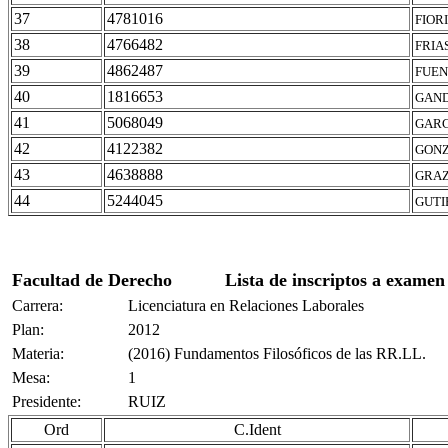
37
4781016
FIOR
38
4766482
FRIA
39
4862487
FUEN
40
1816653
GAND
41
5068049
GARC
42
4122382
GONZ
43
4638888
GRAZ
44
5244045
GUTI
Facultad de Derecho
Lista de inscriptos a examen
Carrera:
Licenciatura en Relaciones Laborales
Plan:
2012
Materia:
(2016) Fundamentos Filosóficos de las RR.LL.
Mesa:
1
Presidente:
RUIZ
Ord
C.Ident