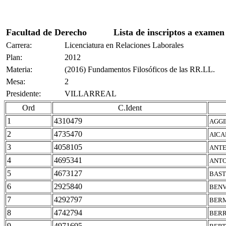
Facultad de Derecho
Lista de inscriptos a examen
Carrera:
Licenciatura en Relaciones Laborales
Plan:
2012
Materia:
(2016) Fundamentos Filosóficos de las RR.LL.
Mesa:
2
Presidente:
VILLARREAL
Ord
C.Ident
1
4310479
AGGI
2
4735470
AICA
3
4058105
ANTE
4
4695341
ANTO
5
4673127
BAST
6
2925840
BENV
7
4292797
BERM
8
4742794
BERR
9
4971695