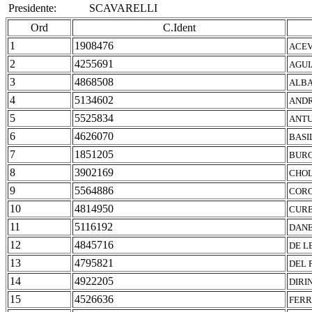
Presidente:
SCAVARELLI
Ord
C.Ident
1
1908476
ACEV
2
4255691
AGUI
3
4868508
ALBA
4
5134602
ANDR
5
5525834
ANTU
6
4626070
BASI
7
1851205
BURG
8
3902169
CHOL
9
5564886
CORO
10
4814950
CURB
11
5116192
DANE
12
4845716
DE L
13
4795821
DEL 
14
4922205
DIRI
15
4526636
FERR