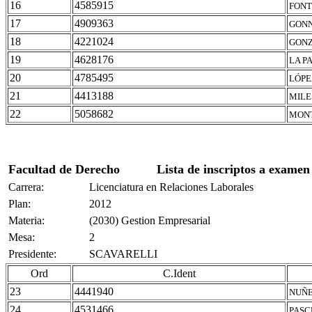
16
4585915
FONT
17
4909363
GONN
18
4221024
GONZ
19
4628176
LA P
20
4785495
LÓPE
21
4413188
MILE
22
5058682
MONT
Facultad de Derecho
Lista de inscriptos a examen
Carrera:
Licenciatura en Relaciones Laborales
Plan:
2012
Materia:
(2030) Gestion Empresarial
Mesa:
2
Presidente:
SCAVARELLI
Ord
C.Ident
23
4441940
NUÑE
24
4531466
PASC