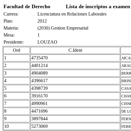
Facultad de Derecho
Lista de inscriptos a examen
Carrera:
Licenciatura en Relaciones Laborales
Plan:
2012
Materia:
(2030) Gestion Empresarial
Mesa:
1
Presidente:
LOUZAO
Ord
C.Ident
1
4735470
AICA
2
4401214
ARAU
3
4904089
BERR
4
4396617
BRIN
5
4398739
CASA
6
3916170
CHAM
7
4990961
CISN
8
4471696
DE L
9
3897844
FERN
10
5273069
FERR