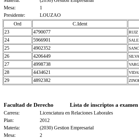
Materia:
(2030) Gestion Empresarial
Mesa:
1
Presidente:
LOUZAO
Ord
C.Ident
23
4790077
RUIZ
24
5966901
SALE
25
4902352
SANC
26
4206449
SILV
27
4998738
VARG
28
4434621
VIDA
29
4892382
ZINO
Facultad de Derecho
Lista de inscriptos a examen
Carrera:
Licenciatura en Relaciones Laborales
Plan:
2012
Materia:
(2030) Gestion Empresarial
Mesa:
2