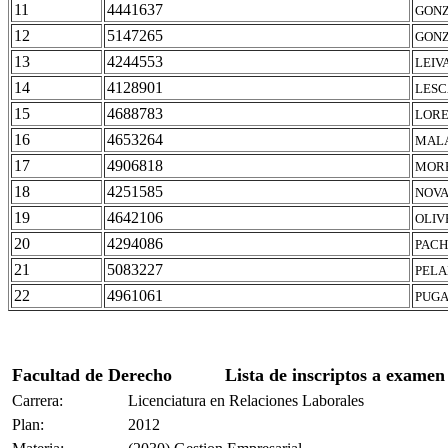
11
4441637
GONZ
12
5147265
GONZ
13
4244553
LEIV
14
4128901
LESC
15
4688783
LORE
16
4653264
MALA
17
4906818
MORE
18
4251585
NOVA
19
4642106
OLIV
20
4294086
PACH
21
5083227
PELA
22
4961061
PUGA
Facultad de Derecho
Lista de inscriptos a examen
Carrera:
Licenciatura en Relaciones Laborales
Plan:
2012