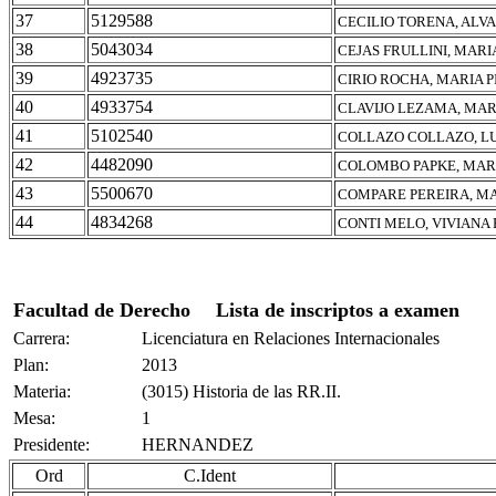
37
5129588
CECILIO TORENA, ALV
38
5043034
CEJAS FRULLINI, MAR
39
4923735
CIRIO ROCHA, MARIA P
40
4933754
CLAVIJO LEZAMA, MA
41
5102540
COLLAZO COLLAZO, L
42
4482090
COLOMBO PAPKE, MAR
43
5500670
COMPARE PEREIRA, M
44
4834268
CONTI MELO, VIVIANA 
Facultad de Derecho
Lista de inscriptos a examen
Carrera:
Licenciatura en Relaciones Internacionales
Plan:
2013
Materia:
(3015) Historia de las RR.II.
Mesa:
1
Presidente:
HERNANDEZ
Ord
C.Ident