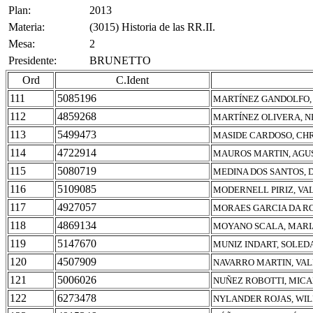
Plan:
2013
Materia:
(3015) Historia de las RR.II.
Mesa:
2
Presidente:
BRUNETTO
Ord
C.Ident
111
5085196
MARTÍNEZ GANDOLFO,
112
4859268
MARTÍNEZ OLIVERA, N
113
5499473
MASIDE CARDOSO, CHR
114
4722914
MAUROS MARTIN, AGU
115
5080719
MEDINA DOS SANTOS, 
116
5109085
MODERNELL PIRIZ, VA
117
4927057
MORAES GARCIA DA R
118
4869134
MOYANO SCALA, MARI
119
5147670
MUNIZ INDART, SOLED
120
4507909
NAVARRO MARTIN, VA
121
5006026
NUÑEZ ROBOTTI, MIC
122
6273478
NYLANDER ROJAS, WIL