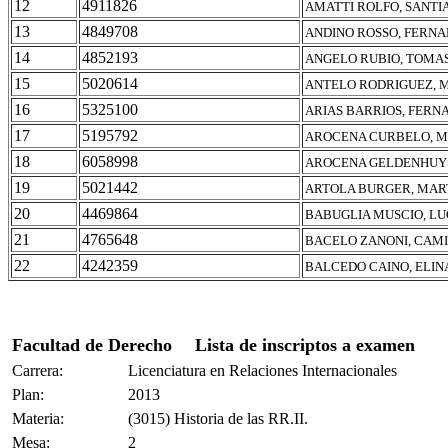
12
4911826
AMATTI ROLFO, SANTI
13
4849708
ANDINO ROSSO, FERN
14
4852193
ANGELO RUBIO, TOMAS
15
5020614
ANTELO RODRIGUEZ, M
16
5325100
ARIAS BARRIOS, FERN
17
5195792
AROCENA CURBELO, M
18
6058998
AROCENA GELDENHUYS
19
5021442
ARTOLA BURGER, MAR
20
4469864
BABUGLIA MUSCIO, LU
21
4765648
BACELO ZANONI, CAM
22
4242359
BALCEDO CAINO, ELIN
Facultad de Derecho
Lista de inscriptos a examen
Carrera:
Licenciatura en Relaciones Internacionales
Plan:
2013
Materia:
(3015) Historia de las RR.II.
Mesa:
2