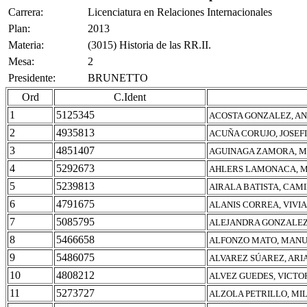
Carrera:
Licenciatura en Relaciones Internacionales
Plan:
2013
Materia:
(3015) Historia de las RR.II.
Mesa:
2
Presidente:
BRUNETTO
Ord
C.Ident
1
5125345
ACOSTA GONZALEZ, A
2
4935813
ACUÑA CORUJO, JOSEF
3
4851407
AGUINAGA ZAMORA, M
4
5292673
AHLERS LAMONACA, 
5
5239813
AIRALA BATISTA, CAM
6
4791675
ALANIS CORREA, VIV
7
5085795
ALEJANDRA GONZALEZ
8
5466658
ALFONZO MATO, MAN
9
5486075
ALVAREZ SÚAREZ, ARI
10
4808212
ALVEZ GUEDES, VICTO
11
5273727
ALZOLA PETRILLO, MI