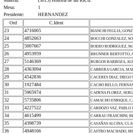
Materia:
(3015) Historia de las RR.II.
Mesa:
1
Presidente:
HERNANDEZ
Ord
C.Ident
23
4716065
BIANCHI FEGLIA, GON
24
4852663
BOCCHI GONZALEZ, S
25
5007667
BOERO RODRIGUEZ, MA
26
4953959
BRUNNER BERTOTTO, 
27
5146369
BURGOS BARBOZA, AG
28
4363094
CABRERA GARCIA, MA
29
4542836
CACERES DIAZ, DIEGO
30
1927484
CACHO BELLO, FERNA
31
5965974
CADENA FLOREZ, SERG
32
5735806
CAMACHO ENRIQUE, C
33
4227522
CARDOZO VAZ, PABLO
34
4615499
CARRAU FRASCHINI, 
35
4398739
CASAÑAS ALCINA, CLA
36
4948166
CASTRO MACHADO, M