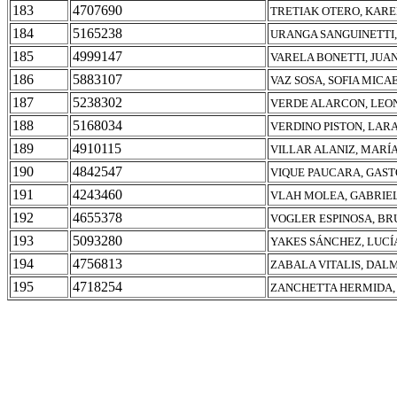
183
4707690
TRETIAK OTERO, KAR
184
5165238
URANGA SANGUINETTI,
185
4999147
VARELA BONETTI, JUA
186
5883107
VAZ SOSA, SOFIA MICA
187
5238302
VERDE ALARCON, LEO
188
5168034
VERDINO PISTON, LAR
189
4910115
VILLAR ALANIZ, MARÍ
190
4842547
VIQUE PAUCARA, GAST
191
4243460
VLAH MOLEA, GABRIE
192
4655378
VOGLER ESPINOSA, B
193
5093280
YAKES SÁNCHEZ, LUCÍ
194
4756813
ZABALA VITALIS, DAL
195
4718254
ZANCHETTA HERMIDA,