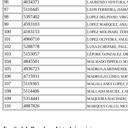
96
4634371
LAURENZO VENTURA, 
97
5110445
LEON FERREIRA, DAHI
98
5397402
LOPEZ DELPIANO, VIRG
99
4593103
LOPEZ MARQUEZ, ANA
100
4163153
LOPEZ MOLINARI, TER
101
4960710
LOPEZ OLIVEIRA, VALE
102
5288778
LUNA ECHEPARE, PAUL
103
5153057
LÉPORE GONZALEZ, DI
104
4845501
MACHADO PIPPOLO, M
105
4936723
MADRUGA ARISMENDI,
106
4715931
MADRUGA CÚNEO, SOF
107
5119365
MAGALLANES LOPEZ, 
108
5114406
MALLADA MACIEL, LA
109
5314441
MAQUEIRA MACHADO, 
110
4887826
MARQUES GALLO, NIC