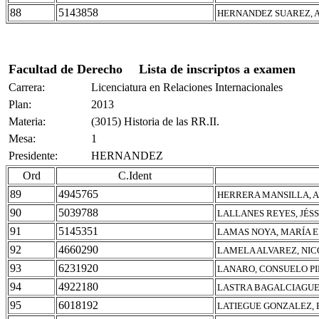
88
5143858
HERNANDEZ SUAREZ, 
Facultad de Derecho
Lista de inscriptos a examen
Carrera:
Licenciatura en Relaciones Internacionales
Plan:
2013
Materia:
(3015) Historia de las RR.II.
Mesa:
1
Presidente:
HERNANDEZ
Ord
C.Ident
89
4945765
HERRERA MANSILLA, 
90
5039788
LALLANES REYES, JÉS
91
5145351
LAMAS NOYA, MARÍA 
92
4660290
LAMELA ALVAREZ, NI
93
6231920
LANARO, CONSUELO P
94
4922180
LASTRA BAGALCIAGUE
95
6018192
LATIEGUE GONZALEZ, 