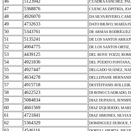
46
5123942
CUADRA SANCHEZ, PAU
47
5368876
CUENCAS ZIPITRÍA, JO
48
4926070
DA SILVA RIVERO, CA
49
4732633
DATO BRAVO, MARÍA F
50
5343761
DE ARMAS RODRÍGUEZ,
51
5135241
DE LOS SANTOS ARIGO
52
4904775
DE LOS SANTOS ORTIZ
53
4439125
DEL BOVE YOZZI, ROM
54
4921836
DEL PÙERTO FONTANA,
55
4927447
DELGADO SUÁNEZ, NA
56
4634278
DELLEPIANE HERNANDE
57
4915718
DESTÉFFANIS AVILLEIR
58
4622523
DI BONO CUADRADO, D
59
5084834
DIAZ DUPASUS, JENNIF
60
4661569
DIAZ IZQUIERDO, MARI
61
4721841
DIAZ SIMONES, SILVIA
62
5364329
DOMINGUEZ DUBOUE,
63
4546116
DORTA LAPORTA, NICO