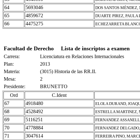
64
5693046
DOS SANTOS MÉNDEZ, 
65
4859672
DUARTE PIREZ, PAULA
66
4475275
ECHEZARRETA BLANCO
Facultad de Derecho
Lista de inscriptos a examen
Carrera:
Licenciatura en Relaciones Internacionales
Plan:
2013
Materia:
(3015) Historia de las RR.II.
Mesa:
2
Presidente:
BRUNETTO
Ord
C.Ident
67
4918480
ELOLA DURAND, JOAQU
68
4528492
ESTRELLA MARTINEZ,
69
5116251
FERNANDEZ ASSANELL
70
4778884
FERNANDEZ DELGADO,
71
3047614
FERREIRA PINO, MAR