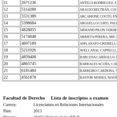
11
2671236
ANTELO RODRIGUEZ, 
12
5114289
ARAUJO BELTRÁN, LUC
13
5531389
ARCAMONE COUTO, E
14
5398684
ARGUELLO CURTI, PA
15
4828055
ARMAND PILON VERDE
16
5174048
ARRIETA PERERA, MIC
17
4697189
ASPLANATO CREMELLA
18
5211926
AVELLANAL CAPPELLI,
19
4859408
BARCENA CARBALLO, L
20
4865745
BARRALES ACUÑA, CA
21
6181484
BARREIRO CARDONA, 
22
4561878
BASTOR MOISES, MAU
Facultad de Derecho
Lista de inscriptos a examen
Carrera:
Licenciatura en Relaciones Internacionales
Plan:
2013