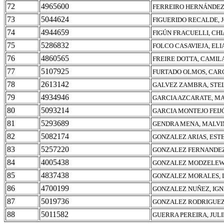
72
4965600
FERREIRO HERNÁNDEZ
73
5044624
FIGUERIDO RECALDE, 
74
4944659
FIGÚN FRACUELLI, CH
75
5286832
FOLCO CASAVIEJA, ELI
76
4860565
FREIRE DOTTA, CAMIL
77
5107925
FURTADO OLMOS, CARO
78
2613142
GALVEZ ZAMBRA, STE
79
4934946
GARCIA AZCARATE, M
80
5093214
GARCIA MONTEJO FEIJ
81
5293689
GENDRA MENA, MALVI
82
5082174
GONZALEZ ARIAS, EST
83
5257220
GONZALEZ FERNANDEZ
84
4005438
GONZALEZ MODZELEWS
85
4837438
GONZALEZ MORALES, 
86
4700199
GONZALEZ NUÑEZ, IGN
87
5019736
GONZALEZ RODRIGUEZ
88
5011582
GUERRA PEREIRA, JUL