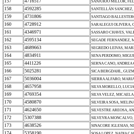
157
4716517
SANJURJO MILLOR, FE
158
4592285
SANTELLÁN SANCHEZ,
159
4731806
SANTIAGO BALLESTER
160
4728912
SARALEGUI OLIVERA,
161
4346971
SASSARO CHAVES, VAL
162
4595134
SEGADE FERNANDEZ, 
163
4689663
SEGREDO LEIVAS, MAR
164
4834911
SENA PERDOMO, MIGU
165
4411226
SERNA CANO, ANDREA
166
5025281
SICA BERGDAHL, GUZ
167
5036004
SIERRA ALFARO, MARI
168
4657958
SILVA MORELLO, LUCIA
169
4769354
SILVA VELEZ, MICAELA
170
4580870
SILVEIRA SOSA, MELIN
171
4624650
SILVESTRE AREOSA, A
172
5307388
SILVEYRA MONCALVO,
173
4638526
SINACORE IGLESIAS, N
174
5358190
SOSA LOPEZ, NADIA C