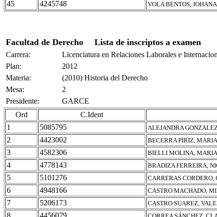
45
4245748
VOLA BENTOS, JOHANA
Facultad de Derecho
Lista de inscriptos a examen
Carrera:
Licenciatura en Relaciones Laborales e Internacio
Plan:
2012
Materia:
(2010) Historia del Derecho
Mesa:
2
Presidente:
GARCE
Ord
C.Ident
1
5085795
ALEJANDRA GONZALEZ
2
4423002
BECERRA PIRIZ, MARI
3
4582306
BIELLI MOLINA, MARIA
4
4778143
BRADIZA FERREIRA, N
5
5101276
CARRERAS CORDERO, 
6
4948166
CASTRO MACHADO, M
7
5206173
CASTRO SUAREZ, VALE
8
4456079
CORREA SÁNCHEZ, CL