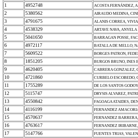
1
4952748
ACOSTA FERNÁNDEZ, 
2
5380562
AIRAUDO MEDINA, CIN
3
4791675
ALANIS CORREA, VIV
4
4538329
ARTAVE NAVA, ANYEL
5
5041650
BARRAGAN POSSE, FA
6
4972117
BATALLA DE MELLO, N
7
5609522
BORGES PATRON, FED
8
1851205
BURGOS BRUNO, INES 
9
4620405
CABRERA GONZALEZ,
10
4721860
CURBELO ESCOBEDO, 
11
1755289
DE LOS SANTOS GODOY
12
5115747
DRYSIS ALVAREZ, PATRI
13
4550842
FAGOAGA ATAIDES, DE
14
4116199
FERNANDEZ AMACORIA
15
4570637
FERNANDEZ BARRERA,
16
4763617
FERNANDEZ IRIBARNE,
17
5147766
FUENTES TRIAS, VALE