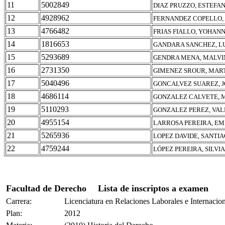
11
5002849
DIAZ PRUZZO, ESTEFA
12
4928962
FERNANDEZ COPELLO,
13
4766482
FRIAS FIALLO, YOHAN
14
1816653
GANDARA SANCHEZ, LU
15
5293689
GENDRA MENA, MALVI
16
2731350
GIMENEZ SROUR, MAR
17
5040496
GONCALVEZ SUAREZ, 
18
4686114
GONZALEZ CALVETE, 
19
5110293
GONZALEZ PEREZ, VA
20
4955154
LARROSA PEREIRA, EM
21
5265936
LOPEZ DAVIDE, SANTI
22
4759244
LÓPEZ PEREIRA, SILVIA
Facultad de Derecho
Lista de inscriptos a examen
Carrera:
Licenciatura en Relaciones Laborales e Internacio
Plan:
2012