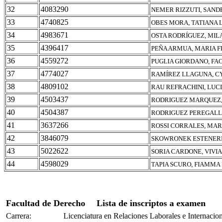
32
4083290
NEMER RIZZUTI, SAND
33
4740825
OBES MORA, TATIANA
34
4983671
OSTA RODRÍGUEZ, MIL
35
4396417
PEÑA ARMUA, MARIA 
36
4559272
PUGLIA GIORDANO, FA
37
4774027
RAMÍREZ LLAGUNA, C
38
4809102
RAU REFRACHINI, LUC
39
4503437
RODRIGUEZ MARQUEZ,
40
4504387
RODRIGUEZ PEREGALLI
41
3637266
ROSSI CORRALES, MAR
42
3846079
SKOWRONEK ESTENERI,
43
5022622
SORIA CARDONE, VIVI
44
4598029
TAPIA SCURO, FIAMMA
Facultad de Derecho
Lista de inscriptos a examen
Carrera:
Licenciatura en Relaciones Laborales e Internacio