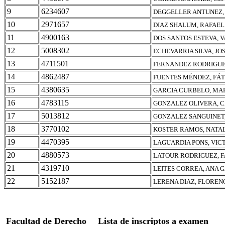
9
6234607
DEGGELLER ANTUNEZ,
10
2971657
DIAZ SHALUM, RAFAEL
11
4900163
DOS SANTOS ESTEVA, 
12
5008302
ECHEVARRIA SILVA, J
13
4711501
FERNANDEZ RODRIGUEZ
14
4862487
FUENTES MÉNDEZ, FÁT
15
4380635
GARCIA CURBELO, MA
16
4783115
GONZALEZ OLIVERA, 
17
5013812
GONZALEZ SANGUINET,
18
3770102
KOSTER RAMOS, NATA
19
4470395
LAGUARDIA PONS, VIC
20
4880573
LATOUR RODRIGUEZ, 
21
4319710
LEITES CORREA, ANA 
22
5152187
LERENA DIAZ, FLOREN
Facultad de Derecho
Lista de inscriptos a examen