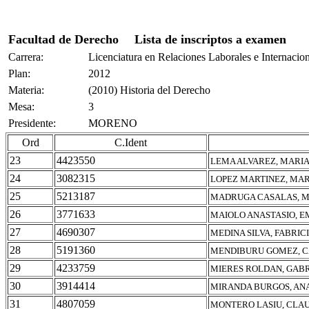
Facultad de Derecho
Lista de inscriptos a examen
Carrera:
Licenciatura en Relaciones Laborales e Internacio
Plan:
2012
Materia:
(2010) Historia del Derecho
Mesa:
3
Presidente:
MORENO
Ord
C.Ident
23
4423550
LEMA ALVAREZ, MARI
24
3082315
LOPEZ MARTINEZ, MA
25
5213187
MADRUGA CASALAS, M
26
3771633
MAIOLO ANASTASIO, 
27
4690307
MEDINA SILVA, FABRIC
28
5191360
MENDIBURU GOMEZ, C
29
4233759
MIERES ROLDAN, GAB
30
3914414
MIRANDA BURGOS, AN
31
4807059
MONTERO LASIU, CLA