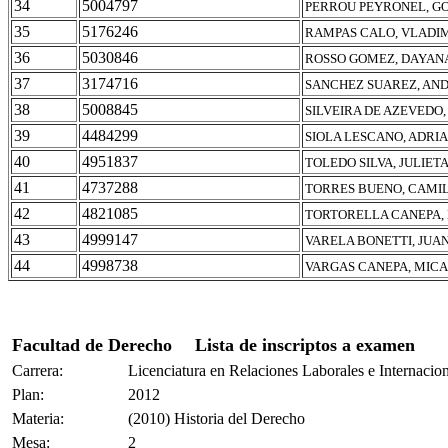
34
5004797
PERROU PEYRONEL, G
35
5176246
RAMPAS CALO, VLADIM
36
5030846
ROSSO GOMEZ, DAYANA
37
3174716
SANCHEZ SUAREZ, AND
38
5008845
SILVEIRA DE AZEVEDO
39
4484299
SIOLA LESCANO, ADRI
40
4951837
TOLEDO SILVA, JULIET
41
4737288
TORRES BUENO, CAMI
42
4821085
TORTORELLA CANEPA, 
43
4999147
VARELA BONETTI, JUA
44
4998738
VARGAS CANEPA, MIC
Facultad de Derecho
Lista de inscriptos a examen
Carrera:
Licenciatura en Relaciones Laborales e Internacio
Plan:
2012
Materia:
(2010) Historia del Derecho
Mesa:
2