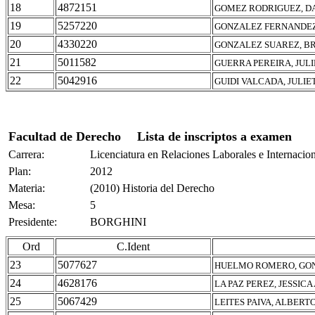
18
4872151
GOMEZ RODRIGUEZ, D
19
5257220
GONZALEZ FERNANDEZ
20
4330220
GONZALEZ SUAREZ, B
21
5011582
GUERRA PEREIRA, JUL
22
5042916
GUIDI VALCADA, JULI
Facultad de Derecho
Lista de inscriptos a examen
Carrera:
Licenciatura en Relaciones Laborales e Internacio
Plan:
2012
Materia:
(2010) Historia del Derecho
Mesa:
5
Presidente:
BORGHINI
Ord
C.Ident
23
5077627
HUELMO ROMERO, GO
24
4628176
LA PAZ PEREZ, JESSICA
25
5067429
LEITES PAIVA, ALBERT