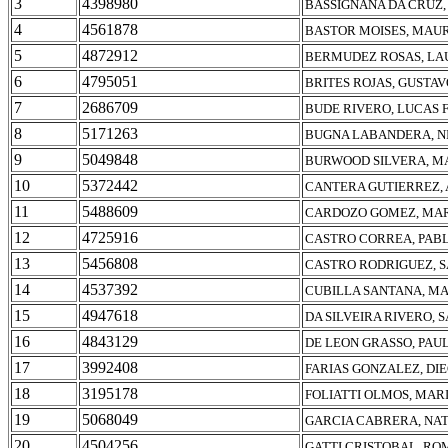
3
4398980
BASSIGNANA DA CRUZ,
4
4561878
BASTOR MOISES, MAU
5
4872912
BERMUDEZ ROSAS, LA
6
4795051
BRITES ROJAS, GUSTA
7
2686709
BUDE RIVERO, LUCAS 
8
5171263
BUGNA LABANDERA, N
9
5049848
BURWOOD SILVERA, M
10
5372442
CANTERA GUTIERREZ, 
11
5488609
CARDOZO GOMEZ, MAR
12
4725916
CASTRO CORREA, PAB
13
5456808
CASTRO RODRIGUEZ, S
14
4537392
CUBILLA SANTANA, MA
15
4947618
DA SILVEIRA RIVERO, 
16
4843129
DE LEON GRASSO, PAU
17
3992408
FARIAS GONZALEZ, DI
18
3195178
FOLIATTI OLMOS, MAR
19
5068049
GARCIA CABRERA, NAT
20
4504256
GATTI CRISTOBAL, RO