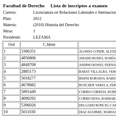
Facultad de Derecho
Lista de inscriptos a examen
Carrera:
Licenciatura en Relaciones Laborales e Internacio
Plan:
2012
Materia:
(2010) Historia del Derecho
Mesa:
1
Presidente:
LEZAMA
Ord
C.Ident
1
3306351
ALONSO CONDE, ALEXI
2
4856806
AMADO BUDES, MARÍA
3
4849708
ANDINO ROSSO, FERN
4
2885173
BAKST VILLALBA, VER
5
5018277
BERNI ROBAINA, KAR
6
4678082
BUSCHER VARELA, FE
7
5891449
CORBO CORREIA, RUB
8
4690292
CORBO SENA, BARBAR
9
5396026
DELGADO RONCIO, CA
10
5011030
DIAZ AGUIRRE, MARIA