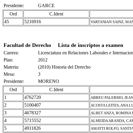
Presidente:
GARCE
Ord
C.Ident
45
5216916
VARTANIAN SAINZ, MA
Facultad de Derecho
Lista de inscriptos a examen
Carrera:
Licenciatura en Relaciones Laborales e Internacio
Plan:
2012
Materia:
(2010) Historia del Derecho
Mesa:
3
Presidente:
MORENO
Ord
C.Ident
1
4762720
ABREU PALERMO, JEA
2
5100407
ACOSTA LEITES, ANA L
3
4678327
ALBET ANZA, ROMINA
4
5715552
ALMEIDA ARANDA, CA
5
4911826
AMATTI ROLFO, SANTI