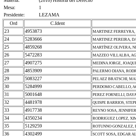
Materia:
(2010) Historia del Derecho
Mesa:
1
Presidente:
LEZAMA
Ord
C.Ident
23
4953873
MARTINEZ FERREYRA,
24
5283666
MARTINEZ PEREIRA, D
25
4859268
MARTÍNEZ OLIVERA, N
26
5472283
MAZZEO VILLALBA, A
27
4907275
MEDINA JORGE, JOAQU
28
4853909
PALERMO DIANA, ROD
29
5083227
PELAEZ BRATSCHI, MA
30
5284999
PERDOMO CABELLO, A
31
5001648
PEREZ FORNELLI, DAY
32
4481978
QUISPE BARRIOS, STE
33
4917738
REYNO SOSA, JENNIFE
34
4350234
RODRIGUEZ LOPEZ, X
35
5129259
ROTUNNO GONZALEZ, L
36
4302499
SCOTT SOSA, EDGAR A