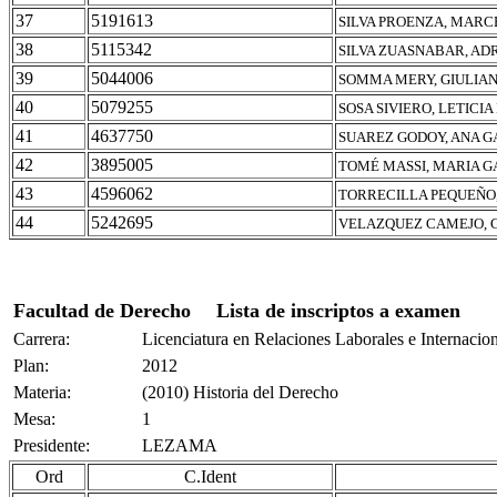
37
5191613
SILVA PROENZA, MARC
38
5115342
SILVA ZUASNABAR, AD
39
5044006
SOMMA MERY, GIULIA
40
5079255
SOSA SIVIERO, LETICI
41
4637750
SUAREZ GODOY, ANA G
42
3895005
TOMÉ MASSI, MARIA G
43
4596062
TORRECILLA PEQUEÑO,
44
5242695
VELAZQUEZ CAMEJO, 
Facultad de Derecho
Lista de inscriptos a examen
Carrera:
Licenciatura en Relaciones Laborales e Internacio
Plan:
2012
Materia:
(2010) Historia del Derecho
Mesa:
1
Presidente:
LEZAMA
Ord
C.Ident