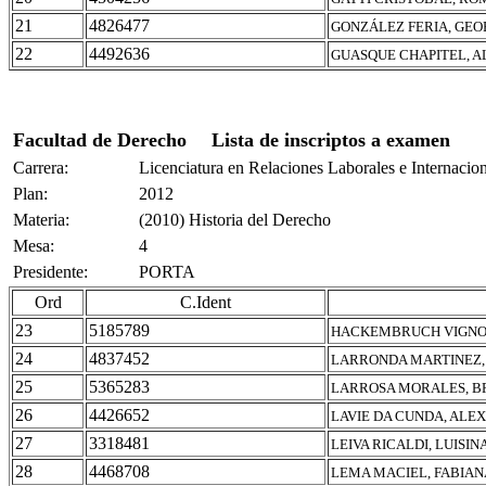
21
4826477
GONZÁLEZ FERIA, GEO
22
4492636
GUASQUE CHAPITEL, 
Facultad de Derecho
Lista de inscriptos a examen
Carrera:
Licenciatura en Relaciones Laborales e Internacio
Plan:
2012
Materia:
(2010) Historia del Derecho
Mesa:
4
Presidente:
PORTA
Ord
C.Ident
23
5185789
HACKEMBRUCH VIGNO
24
4837452
LARRONDA MARTINEZ,
25
5365283
LARROSA MORALES, 
26
4426652
LAVIE DA CUNDA, ALE
27
3318481
LEIVA RICALDI, LUISIN
28
4468708
LEMA MACIEL, FABIA