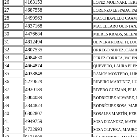
26
4163153
LOPEZ MOLINARI, TER
27
4687558
LORENZO LESPADA, P
28
4499963
MACCHIAVELLO CAAM
29
4837168
MACELLARO QUINTANA
30
4476684
MIERES KRABS, SELEN
31
4812494
OLIVERA ROBATTI, LU
32
4807535
ORREGO NUÑEZ, CAMI
33
4984630
PEREZ CORREA, VALEN
34
4664874
QUEVEDO, LAURA ELE
35
4038848
RAMOS MONTERO, LUI
36
5279629
RIBEIRO MARTINEZ, L
37
4920189
RIVERO GUZMAN, ELI
38
5004089
RODRIGUEZ ALVAREZ, 
39
3344823
RODRÍGUEZ SOSA, MAR
40
6302807
ROSALES MARTÍN, HE
41
4949759
SOSA DIZANDEZ, MATH
42
4732993
SOSA OLIVERA, MAUR