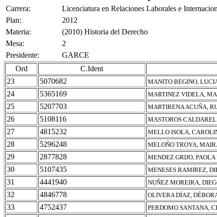
Carrera:
Licenciatura en Relaciones Laborales e Internacio
Plan:
2012
Materia:
(2010) Historia del Derecho
Mesa:
2
Presidente:
GARCE
Ord
C.Ident
23
5070682
MANITO BEGINO, LUCI
24
5365169
MARTINEZ VIDELA, M
25
5207703
MARTIRENA ACUÑA, R
26
5108116
MASTOROS CALDARELL
27
4815232
MELLO ISOLA, CAROLI
28
5296248
MELOÑO TROYA, MAIR
29
2877828
MENDEZ GRIJO, PAOLA
30
5107435
MENESES RAMIREZ, DI
31
4441940
NUÑEZ MOREIRA, DIE
32
4846778
OLIVERA DÍAZ, DÉBO
33
4752437
PERDOMO SANTANA, C