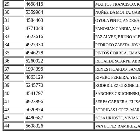
29
4658415
MATTOS FRANCISCO, 
30
5359984
NUÑEZ DA MOTTA, GA
31
4584463
OYOLA PINTO, ANDREA
32
4771048
PANOSIAN CANDIA, MA
33
5623616
PAZ ALVEZ, BRUNO AL
34
4927930
PEDROZO ZAPATA, JO
35
4946278
PINTOS CORREA, EMA
36
5260922
RECALDE SCARPE, ABR
37
1994395
REYES PICARDO, SAND
38
4863129
RIVERO PEREIRA, YES
39
5245770
RODRIGUEZ GIRONELL
40
4541797
SANCHEZ CRUCHINSKI
41
4923896
SERPA CABRERA, ELI
42
5020874
SORRIBAS LOPEZ, MAR
43
4480587
SOSA URIOSTE, VIVIAN
44
5608326
VAN LOPEZ RAMIREZ, 