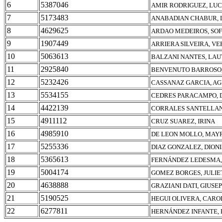
6
5387046
AMIR RODRIGUEZ, LU
7
5173483
ANABADIAN CHABUR, 
8
4629625
ARDAO MEDEIROS, SOF
9
1907449
ARRIERA SILVEIRA, V
10
5063613
BALZANI NANTES, LA
11
2925840
BENVENUTO BARROSO,
12
5232426
CASSANAZ GARCIA, AG
13
5534155
CEDRES PARACAMPO, 
14
4422139
CORRALES SANTELLAN
15
4911112
CRUZ SUAREZ, IRINA
16
4985910
DE LEON MOLLO, MAY
17
5255336
DIAZ GONZALEZ, DIONI
18
5365613
FERNÁNDEZ LEDESMA,
19
5004174
GOMEZ BORGES, JULIE
20
4638888
GRAZIANI DATI, GIUSE
21
5190525
HEGUI OLIVERA, CARO
22
6277811
HERNÁNDEZ INFANTE, 