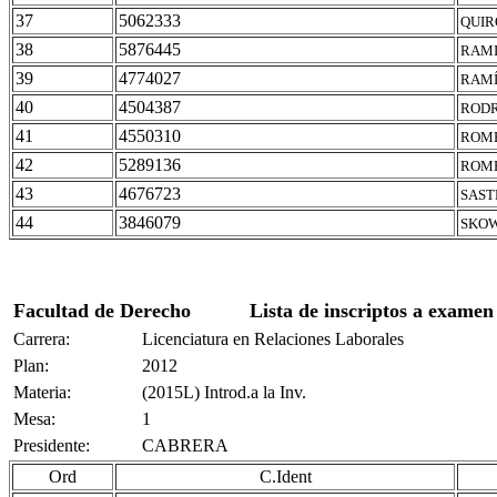
37
5062333
QUIR
38
5876445
RAMI
39
4774027
RAMÍ
40
4504387
RODR
41
4550310
ROME
42
5289136
ROME
43
4676723
SAST
44
3846079
SKOW
Facultad de Derecho
Lista de inscriptos a examen
Carrera:
Licenciatura en Relaciones Laborales
Plan:
2012
Materia:
(2015L) Introd.a la Inv.
Mesa:
1
Presidente:
CABRERA
Ord
C.Ident