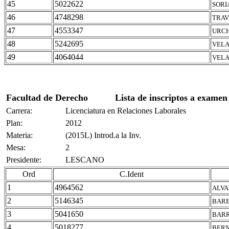
45
5022622
SORI
46
4748298
TRAV
47
4553347
URCH
48
5242695
VELA
49
4064044
VELA
Facultad de Derecho
Lista de inscriptos a examen
Carrera:
Licenciatura en Relaciones Laborales
Plan:
2012
Materia:
(2015L) Introd.a la Inv.
Mesa:
2
Presidente:
LESCANO
Ord
C.Ident
1
4964562
ALVA
2
5146345
BARB
3
5041650
BARR
4
5018277
BERN