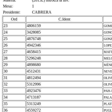
Materia:
(2015L) Introd.a la Inv.
Mesa:
1
Presidente:
CABRERA
Ord
C.Ident
23
4806159
GOME
24
3428085
GONC
25
4876748
GONZ
26
4942346
LOPE
27
4658415
MATT
28
5296248
MELO
29
4898680
MÉND
30
4512431
NEVE
31
4812494
OLIV
32
5312996
OLIV
33
4923476
PAIS 
34
4713187
PALA
35
5313249
PLAT
36
4559272
PUGL