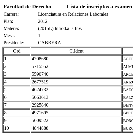
Facultad de Derecho
Lista de inscriptos a examen
Carrera:
Licenciatura en Relaciones Laborales
Plan:
2012
Materia:
(2015L) Introd.a la Inv.
Mesa:
1
Presidente:
CABRERA
Ord
C.Ident
1
4708680
AGUI
2
5715552
ALME
3
5590740
ARCE
4
2677519
ARIZ
5
4624732
BADO
6
5063613
BALZ
7
2925840
BENV
8
4971695
BERT
9
5609522
BORG
10
4844888
BURG