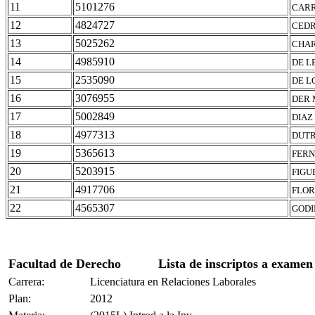
11
5101276
CARR
12
4824727
CEDR
13
5025262
CHAR
14
4985910
DE L
15
2535090
DE L
16
3076955
DER 
17
5002849
DIAZ
18
4977313
DUTR
19
5365613
FERN
20
5203915
FIGU
21
4917706
FLOR
22
4565307
GODI
Facultad de Derecho
Lista de inscriptos a examen
Carrera:
Licenciatura en Relaciones Laborales
Plan:
2012