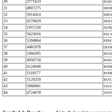
30
3771633
MAIO
31
4907275
MEDI
32
3914414
MIRA
33
4570029
MOLI
34
1957230
NUÑE
35
5623616
PAZ 
36
5394864
PERE
37
4481978
QUIS
38
1994395
REYE
39
4950718
RISS
40
4124946
RODR
41
5118577
RODR
42
5129259
ROTU
43
5966901
SALE
44
4724678
SANT