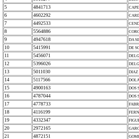
5
4841713
CAPE
6
4602292
CARD
7
4492533
CEND
8
5564886
CORO
9
4947618
DA S
10
5415991
DE S
11
5456071
DELG
12
5396026
DELG
13
5011030
DIAZ
14
5117566
DOLA
15
4900163
DOS 
16
4787044
DOS 
17
4778733
FABR
18
4116199
FERN
19
4332347
FIGU
20
2972165
GARC
21
4872151
GOME